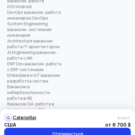
вакансии: работа
iOS/Android
DevOps вакансии: работа
инженером DevOps
System Engineering
вакансии: системная
инженерия
Architecture вакансии:
работа IT-архитектором
AI Engineering вакансии:
работа с ИИ
ERP Dev вакансии: работа
с ERP-системами
Embedded и IoT вакансии:
разработка систем
Вакансии в
кибербезопасности:
работа в ИБ
Вакансии QA: работа в
тестировании ПО
Все права защищены
Caterpillar
8 июл.
C
© quick-offer.ru 2024–2026
США
от 6 700 $
Использование cookie
Оферта на оказание услуг
Откликнуться