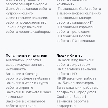
работа геймдизайнером
компаниях
Game Art вакансии: работа
IT вакансии в США: работа
художником игр
в американских компаниях
Game Producer вакансии:
IT вакансии в Канаде:
работа продюсером игр
работа в канадских IT
Level Design вакансии:
IT вакансии в Израиле:
работа левел-дизайнером
работа и релокация
IT вакансии в России:
работа в РФ компаниях
Популярные индустрии
Люди и бизнес
AI вакансии: работа в
HR Recruiting вакансии:
сфере искусственного
работа рекрутером
интеллекта
HR Operations вакансии:
Вакансии в iGaming:
работа в HR
работа в сфере гемблинга
HR BP вакансии: работа
Вакансии в Web3 и Crypto:
HR-бизнес-партнером
работа в крипте
Sales вакансии: работа в
Вакансии в Software и SaaS
продажах IT-продуктов
компаниях
Customer Support
Вакансии в E-commerce:
вакансии: работа в
работа в ритейле
поддержке