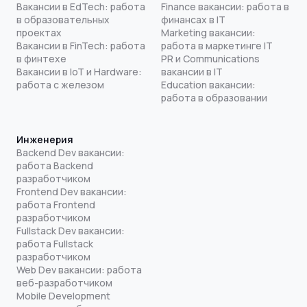
Вакансии в EdTech: работа
Finance вакансии: работа в
в образовательных
финансах в IT
проектах
Marketing вакансии:
Вакансии в FinTech: работа
работа в маркетинге IT
в финтехе
PR и Communications
Вакансии в IoT и Hardware:
вакансии в IT
работа с железом
Education вакансии:
работа в образовании
Инженерия
Backend Dev вакансии:
работа Backend
разработчиком
Frontend Dev вакансии:
работа Frontend
разработчиком
Fullstack Dev вакансии:
работа Fullstack
разработчиком
Web Dev вакансии: работа
веб-разработчиком
Mobile Development