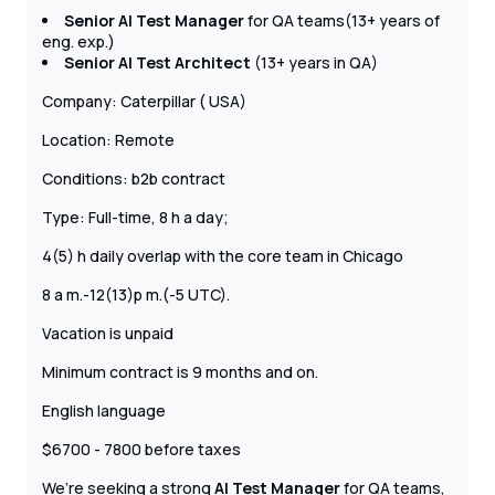
Senior AI Test Manager
for QA teams(13+ years of
eng. exp.)
Senior AI Test Architect
(13+ years in QA)
Company: Caterpillar ( USA)
Location: Remote
Conditions: b2b contract
Type: Full-time, 8 h a day;
4(5) h daily overlap with the core team in Chicago
8 a m.-12(13)p m.(-5 UTC).
Vacation is unpaid
Minimum contract is 9 months and on.
English language
$6700 - 7800 before taxes
We’re seeking a strong
AI Test Manager
for QA teams,