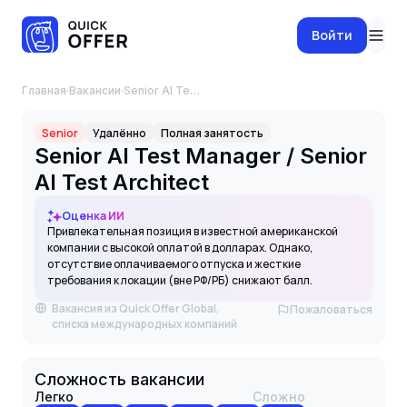
Войти
Главная
·
Вакансии
·
Senior AI Test Manager / Senior AI Test Architect
Senior
Удалённо
Полная занятость
Senior AI Test Manager / Senior
AI Test Architect
Оценка ИИ
Привлекательная позиция в известной американской
компании с высокой оплатой в долларах. Однако,
отсутствие оплачиваемого отпуска и жесткие
требования к локации (вне РФ/РБ) снижают балл.
Вакансия из Quick Offer Global,
Пожаловаться
списка международных компаний
Сложность вакансии
Легко
Сложно