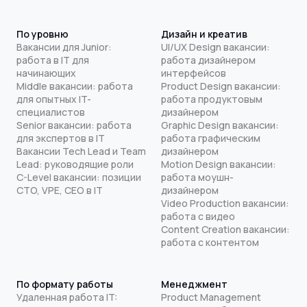
По уровню
Дизайн и креатив
Вакансии для Junior:
UI/UX Design вакансии:
работа в IT для
работа дизайнером
начинающих
интерфейсов
Middle вакансии: работа
Product Design вакансии:
для опытных IT-
работа продуктовым
специалистов
дизайнером
Senior вакансии: работа
Graphic Design вакансии:
для экспертов в IT
работа графическим
Вакансии Tech Lead и Team
дизайнером
Lead: руководящие роли
Motion Design вакансии:
C-Level вакансии: позиции
работа моушн-
CTO, VPE, CEO в IT
дизайнером
Video Production вакансии:
работа с видео
Content Creation вакансии:
работа с контентом
По формату работы
Менеджмент
Удаленная работа IT:
Product Management