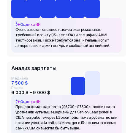
Оценка ИИ
Очень высокая сложность из-за экстремальных
требований к опыту (13+ лет в QA) и специфики AI/ML
тестирования. Также требуется значительный опыт
лидерства или архитектуры и свободный английский.
Анализ зарплаты
Медиана
7 500 $
Рынок
6 000 $ – 9 000 $
Оценка ИИ
Предлагаемая зарплата ($6700 - $7800) находится на
уровне или чуть выше медианы для Senior/Lead ролей в
США при работе через b2b контракт из-за рубежа, но для
позиции уровня Architect/Manager с 13-летним стажем в
самих США она могла бы быть выше.