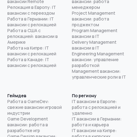
вакансии Remote
вакансии: работа
Релокация в Европу: IT
менеджером
вакансии с переездом
Project Management
Работа в Германии: IT
вакансии: работа
вакансии с релокацией
проджектом
Работа в США с
Program Management
релокацией: вакансии в
вакансии в IT
Америке
Delivery Management
Работа на Кипре: IT
вакансии в IT
вакансии с релокацией
Engineering Management
Работа в Канаде: IT
вакансии: управление
вакансии с релокацией
разработкой
Management вакансии:
управленческие роли в IT
Геймдев
По региону
Работа в GameDev:
IT вакансии в Европе:
свежие вакансии игровой
работа с релокацией и
индустрии
удаленно
Game Development
IT вакансии в Германии:
вакансии: работа в
работа и карьера
разработке игр
IT вакансии на Кипре:
Game Design вакансии:
работа в кипрских