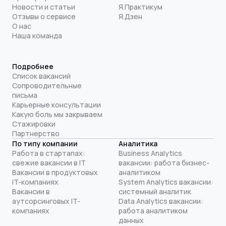
Новости и статьи
Я.Практикум
Отзывы о сервисе
Я.Дзен
О нас
Наша команда
Подробнее
Список вакансий
Сопроводительные
письма
Карьерные консультации
Какую боль мы закрываем
Стажировки
Партнерство
По типу компании
Аналитика
Работа в стартапах:
Business Analytics
свежие вакансии в IT
вакансии: работа бизнес-
Вакансии в продуктовых
аналитиком
IT-компаниях
System Analytics вакансии:
Вакансии в
системный аналитик
аутсорсинговых IT-
Data Analytics вакансии:
компаниях
работа аналитиком
данных