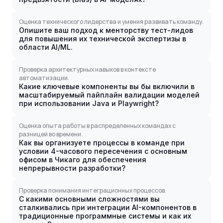
Оценка технического лидерства и умения развивать команду.
Опишите ваш подход к менторству тест-лидов
для повышения их технической экспертизы в
области AI/ML.
Проверка архитектурных навыков в контексте
автоматизации.
Какие ключевые компоненты вы бы включили в
масштабируемый пайплайн валидации моделей
при использовании Java и Playwright?
Оценка опыта работы в распределенных командах с
разницей во времени.
Как вы организуете процессы в команде при
условии 4-часового пересечения с основным
офисом в Чикаго для обеспечения
непрерывности разработки?
Проверка понимания интеграционных процессов.
С какими основными сложностями вы
сталкивались при интеграции AI-компонентов в
традиционные программные системы и как их