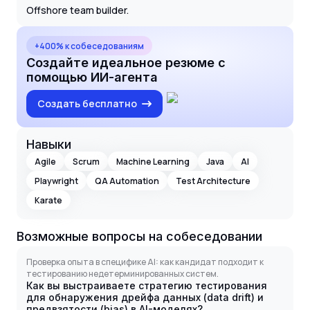
Offshore team builder.
+400% к собеседованиям
Создайте идеальное резюме с
помощью ИИ-агента
Создать бесплатно
Навыки
Agile
Scrum
Machine Learning
Java
AI
Playwright
QA Automation
Test Architecture
Karate
Возможные вопросы на собеседовании
Проверка опыта в специфике AI: как кандидат подходит к
тестированию недетерминированных систем.
Как вы выстраиваете стратегию тестирования
для обнаружения дрейфа данных (data drift) и
предвзятости (bias) в AI-моделях?