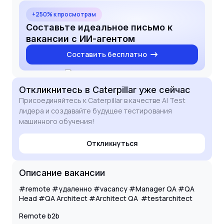
my experience with Playwright, Karate, and AI-
driven testing frameworks to Caterpillar's
+250% к просмотрам
innovative projects. Having worked extensively in
Составьте идеальное письмо к
English-speaking environments and Agile teams, I
вакансии с ИИ-агентом
am confident in my ability to manage multiple
Составить бесплатно
priorities and deliver high-quality results while
maintaining the required overlap with the Chicago-
based core team.
Откликнитесь
в Caterpillar
уже сейчас
Присоединяйтесь к Caterpillar в качестве AI Test
лидера и создавайте будущее тестирования
машинного обучения!
Откликнуться
Описание вакансии
#remote #удаленно #vacancy #Manager QA #QA
Head #QA Architect #Architect QA #testarchitect
Remote b2b