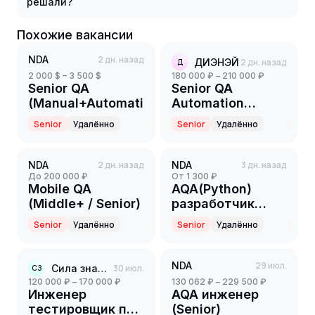
решали?
Похожие вакансии
NDA
2 дн. назад
ДИЭНЭЙ
2 дн. назад
Д
2 000 $ – 3 500 $
180 000 ₽ – 210 000 ₽
Senior QA
Senior QA
(Manual+Automation)
Automation
Engineer
Senior
Удалённо
Senior
Удалённо
NDA
2 дн. назад
NDA
3 дн. назад
до 200 000 ₽
от 1 300 ₽
Mobile QA
AQA(Python)
(Middle+ / Senior)
разработчик
Senior
Senior
Удалённо
Senior
Удалённо
NDA
29 июл.
Сила знаний
30 июл.
СЗ
120 000 ₽ – 170 000 ₽
130 062 ₽ – 229 500 ₽
Инженер
AQA инженер
тестировщик по
(Senior)