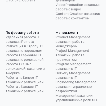
CTO, VPE, CEO в IT
дизайнером
Video Production вакансии:
работа с видео
Content Creation вакансии:
работа с контентом
По формату работы
Менеджмент
Удаленная работа IT:
Product Management
вакансии Remote
вакансии: работа
Релокация в Европу: IT
менеджером
вакансии с переездом
Project Management
Работа в Германии: IT
вакансии: работа
вакансии с релокацией
проджектом
Работа в США с
Program Management
релокацией: вакансии в
вакансии в IT
Америке
Delivery Management
Работа на Кипре: IT
вакансии в IT
вакансии с релокацией
Engineering Management
Работа в Канаде: IT
вакансии: управление
вакансии с релокацией
разработкой
Management вакансии:
управленческие роли в IT