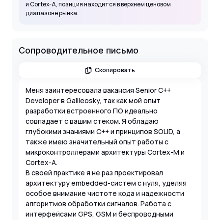
и Cortex-A, позиция находится в верхнем ценовом
диапазоне рынка.
Сопроводительное письмо
Скопировать
Меня заинтересовала вакансия Senior C++
Developer в Galileosky, так как мой опыт
разработки встроенного ПО идеально
совпадает с вашим стеком. Я обладаю
глубокими знаниями C++ и принципов SOLID, а
также имею значительный опыт работы с
микроконтроллерами архитектуры Cortex-M и
Cortex-A.
В своей практике я не раз проектировал
архитектуру embedded-систем с нуля, уделяя
особое внимание чистоте кода и надежности
алгоритмов обработки сигналов. Работа с
интерфейсами GPS, GSM и беспроводными