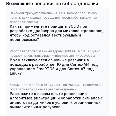
Возможные вопросы на собеседовании
Вакансия требует применения SOLID в embedded. Важно
понять, как кандидат разделяет уровни абстракции при
работе с железом.
Как вы применяете принципы SOLID при
разработке драйверов для микроконтроллеров,
чтобы код оставался тестируемым и
переносимым?
Работа ведется с разными ядрами (M0-M7, A7-A9). Нужно
проверить понимание различий в управлении ресурсами.
В чем заключаются основные различия в
подходах к разработке ПО для Cortex-M4 под
управлением FreeRTOS и для Cortex-A7 под
Linux?
Упоминается работа с GPS/GSM и датчиками. Важно умение
обрабатывать данные в реальном времени.
Расскажите о вашем опыте реализации
алгоритмов фильтрации и обработки сигналов с
аналоговых датчиков в условиях ограниченных
вычислительных ресурсов.