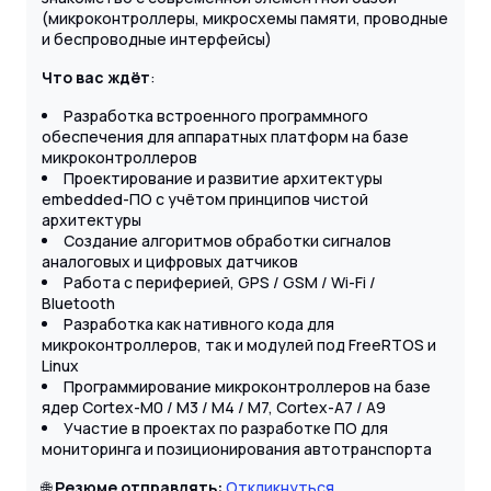
(микроконтроллеры, микросхемы памяти, проводные
и беспроводные интерфейсы)
Что вас ждёт
:
Разработка встроенного программного
обеспечения для аппаратных платформ на базе
микроконтроллеров
Проектирование и развитие архитектуры
embedded-ПО с учётом принципов чистой
архитектуры
Создание алгоритмов обработки сигналов
аналоговых и цифровых датчиков
Работа с периферией, GPS / GSM / Wi-Fi /
Bluetooth
Разработка как нативного кода для
микроконтроллеров, так и модулей под FreeRTOS и
Linux
Программирование микроконтроллеров на базе
ядер Cortex-M0 / M3 / M4 / M7, Cortex-A7 / A9
Участие в проектах по разработке ПО для
мониторинга и позиционирования автотранспорта
🌐
Резюме отправлять:
Откликнуться