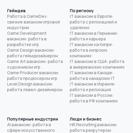
Геймдев
По региону
Работа в GameDev:
IT вакансии в Европе:
свежие вакансии игровой
работа с релокацией и
индустрии
удаленно
Game Development
IT вакансии в Германии:
вакансии: работа в
работа и карьера
разработке игр
IT вакансии на Кипре:
Game Design вакансии:
работа в кипрских
работа геймдизайнером
компаниях
Game Art вакансии: работа
IT вакансии в США: работа
художником игр
в американских компаниях
Game Producer вакансии:
IT вакансии в Канаде:
работа продюсером игр
работа в канадских IT
Level Design вакансии:
IT вакансии в Израиле:
работа левел-дизайнером
работа и релокация
IT вакансии в России:
работа в РФ компаниях
Популярные индустрии
Люди и бизнес
AI вакансии: работа в
HR Recruiting вакансии:
сфере искусственного
работа рекрутером