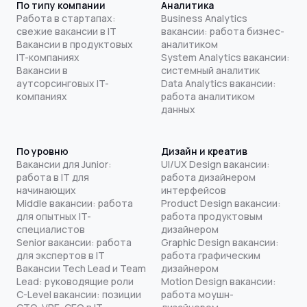
По типу компании
Аналитика
Работа в стартапах:
Business Analytics
свежие вакансии в IT
вакансии: работа бизнес-
Вакансии в продуктовых
аналитиком
IT-компаниях
System Analytics вакансии:
Вакансии в
системный аналитик
аутсорсинговых IT-
Data Analytics вакансии:
компаниях
работа аналитиком
данных
По уровню
Дизайн и креатив
Вакансии для Junior:
UI/UX Design вакансии:
работа в IT для
работа дизайнером
начинающих
интерфейсов
Middle вакансии: работа
Product Design вакансии:
для опытных IT-
работа продуктовым
специалистов
дизайнером
Senior вакансии: работа
Graphic Design вакансии:
для экспертов в IT
работа графическим
Вакансии Tech Lead и Team
дизайнером
Lead: руководящие роли
Motion Design вакансии:
C-Level вакансии: позиции
работа моушн-