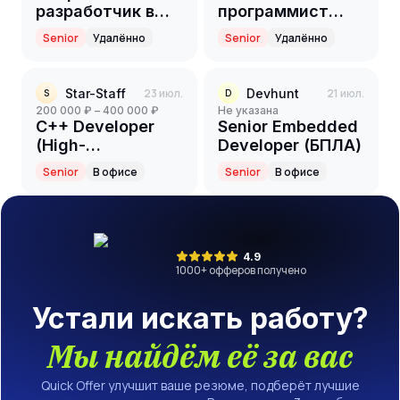
разработчик в
программист
команду
встраиваемых
Senior
Удалённо
Senior
Удалённо
BIOS/UEFI
систем
Star-Staff
23 июл.
Devhunt
21 июл.
S
D
200 000 ₽ – 400 000 ₽
Не указана
C++ Developer
Senior Embedded
(High-
Developer (БПЛА)
Performance
Senior
В офисе
Senior
В офисе
Computing / DSP)
4.9
1000
+ офферов получено
Устали искать работу?
Мы найдём её за вас
Quick Offer улучшит ваше резюме, подберёт лучшие