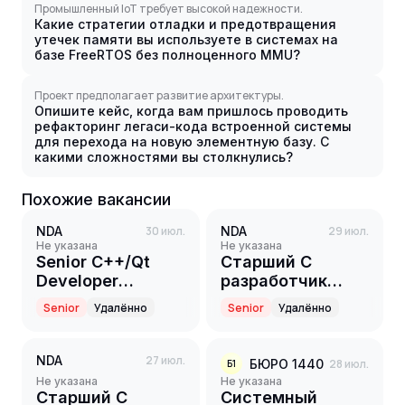
Промышленный IoT требует высокой надежности.
Какие стратегии отладки и предотвращения
утечек памяти вы используете в системах на
базе FreeRTOS без полноценного MMU?
Проект предполагает развитие архитектуры.
Опишите кейс, когда вам пришлось проводить
рефакторинг легаси-кода встроенной системы
для перехода на новую элементную базу. С
какими сложностями вы столкнулись?
Похожие вакансии
NDA
30 июл.
NDA
29 июл.
Не указана
Не указана
Senior C++/Qt
Старший С
Developer
разработчик
(Промышленность
(BIOS/UEFI)
Senior
Удалённо
Senior
Удалённо
и производство)
NDA
27 июл.
БЮРО 1440
28 июл.
Б1
Не указана
Не указана
Старший С
Системный