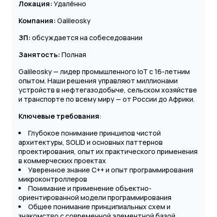
Локация:
Удалённо
Компания:
Galileosky
ЗП:
обсуждается на собеседовании
Занятость:
Полная
Galileosky — лидер промышленного IoT с 16-летним
опытом. Наши решения управляют миллионами
устройств в нефтегазодобыче, сельском хозяйстве
и транспорте по всему миру — от России до Африки.
Ключевые требования
:
Глубокое понимание принципов чистой
архитектуры, SOLID и основных паттернов
проектирования, опыт их практического применения
в коммерческих проектах
Уверенное знание C++ и опыт программирования
микроконтроллеров
Понимание и применение объектно-
ориентированной модели программирования
Общее понимание принципиальных схем и
знакомство с современной элементной базой