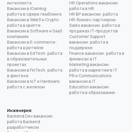
интеллекта
HR Operations вакансии:
Вакансии в iGaming:
работа в HR
работа в сфере гемблинга
HR BP вакансии: работа
Вакансии в Web3 и Crypto:
HR-бизнес-партнером
работа в крипте
Sales вакансии: работа в
Вакансии в Software и SaaS
продажах IT-продуктов
компаниях
Customer Support
Вакансии в E-commerce:
вакансии: работа в
работа в ритейле
поддержке
Вакансии в EdTech: работа
Finance вакансии: работа в
в образовательных
финансах в IT
проектах
Marketing вакансии:
Вакансии в FinTech: работа
работа в маркетинге IT
в финтехе
PR и Communications
Вакансии в IoT и Hardware:
вакансии в IT
работа с железом
Education вакансии:
работа в образовании
Инженерия
Backend Dev вакансии:
работа Backend
разработчиком