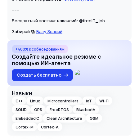
–––
Бесплатный постинг вакансий: @freeIT_job
Забирай 📚
Базу Знаний
+400% к собеседованиям
Создайте идеальное резюме с
помощью ИИ-агента
Создать бесплатно
Навыки
C++
Linux
Microcontrollers
IoT
Wi-Fi
SOLID
GPS
FreeRTOS
Bluetooth
Embedded C
Clean Architecture
GSM
Cortex-M
Cortex-A