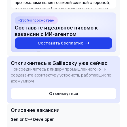
протоколами является моей сильной стороной,
что позволит мне быстро включиться в задачи
по развитию ваших систем мониторинга
транспорта и промышленного IoT.
+250% к просмотрам
Составьте идеальное письмо к
вакансии с ИИ-агентом
Составить бесплатно
Откликнитесь
в Galileosky
уже сейчас
Присоединяйтесь к лидеру промышленного IoT и
создавайте архитектуру устройств, работающих по
всему миру!
Откликнуться
Описание вакансии
Senior
C++ Developer