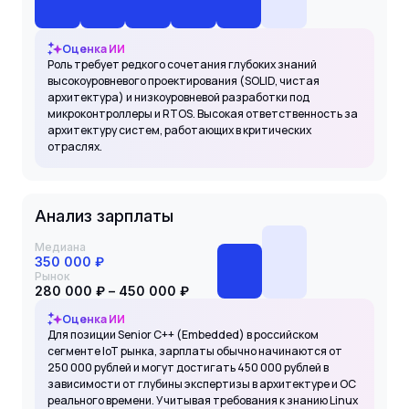
Оценка ИИ
Роль требует редкого сочетания глубоких знаний
высокоуровневого проектирования (SOLID, чистая
архитектура) и низкоуровневой разработки под
микроконтроллеры и RTOS. Высокая ответственность за
архитектуру систем, работающих в критических
отраслях.
Анализ зарплаты
Медиана
350 000 ₽
Рынок
280 000 ₽ – 450 000 ₽
Оценка ИИ
Для позиции Senior C++ (Embedded) в российском
сегменте IoT рынка, зарплаты обычно начинаются от
250 000 рублей и могут достигать 450 000 рублей в
зависимости от глубины экспертизы в архитектуре и ОС
реального времени. Учитывая требования к знанию Linux