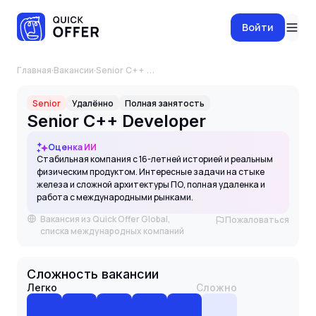
Войти
Главная
·
Вакансии
·
Senior C++ Developer
Senior
Удалённо
Полная занятость
Senior C++ Developer
Оценка ИИ
Стабильная компания с 16-летней историей и реальным
физическим продуктом. Интересные задачи на стыке
железа и сложной архитектуры ПО, полная удаленка и
работа с международными рынками.
Вакансия из Quick Offer Global,
Пожаловаться
списка международных компаний
Сложность вакансии
Легко
Сложно