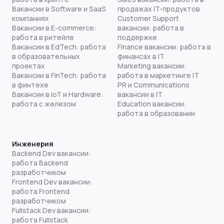
Вакансии в Software и SaaS
продажах IT-продуктов
компаниях
Customer Support
Вакансии в E-commerce:
вакансии: работа в
работа в ритейле
поддержке
Вакансии в EdTech: работа
Finance вакансии: работа в
в образовательных
финансах в IT
проектах
Marketing вакансии:
Вакансии в FinTech: работа
работа в маркетинге IT
в финтехе
PR и Communications
Вакансии в IoT и Hardware:
вакансии в IT
работа с железом
Education вакансии:
работа в образовании
Инженерия
Backend Dev вакансии:
работа Backend
разработчиком
Frontend Dev вакансии:
работа Frontend
разработчиком
Fullstack Dev вакансии:
работа Fullstack