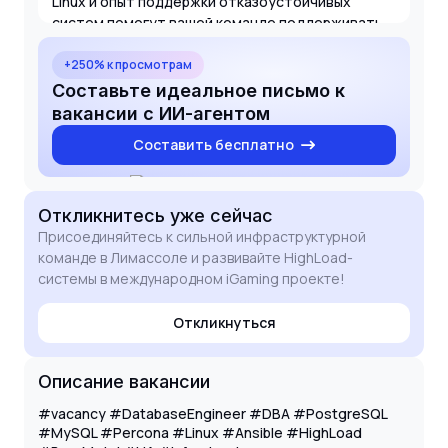
Linux и опыт поддержки отказоустойчивых
систем помогут вашей команде поддерживать
стабильность и масштабируемость продуктов.
Буду рад обсудить мой вклад в развитие вашей
+250% к просмотрам
инфраструктуры на интервью.
Составьте идеальное письмо к
вакансии с ИИ-агентом
Составить бесплатно
Откликнитесь
уже сейчас
Присоединяйтесь к сильной инфраструктурной
команде в Лимассоле и развивайте HighLoad-
системы в международном iGaming проекте!
Откликнуться
Описание вакансии
#vacancy #DatabaseEngineer #DBA #PostgreSQL
#MySQL #Percona #Linux #Ansible #HighLoad