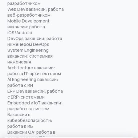
разработчиком
Web Dev вакансии: работа
веб-разработчиком
Mobile Development
вакансии: работа
iOS/Android
DevOps вакансии: работа
инженером DevOps
System Engineering
вакансии: системная
инженерия
Architecture вакансии:
работа IT-архитектором
AI Engineering вакансии:
работа с ИИ
ERP Dev вакансии: работа
с ERP-системами
Embedded и IoT вакансии:
разработка систем
Вакансии в
кибербезопасности:
работа в ИБ
Вакансии QA: работа в
тестировании ПО