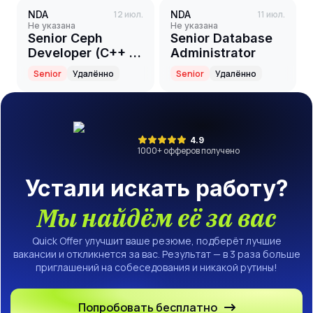
NDA
12 июл.
NDA
11 июл.
Не указана
Не указана
Senior Ceph
Senior Database
Developer (C++ /
Administrator
Python / Cloud-
Senior
Удалённо
Senior
Удалённо
Native Storage)
4.9
1000
+ офферов получено
Устали искать работу?
Мы найдём её за вас
Quick Offer улучшит ваше резюме, подберёт лучшие
вакансии и откликнется за вас. Результат — в 3 раза больше
приглашений на собеседования и никакой рутины!
Попробовать бесплатно