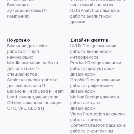
Вакансии в
системный аналитик
аутсорсинговых IT-
Data Analytics вакансии:
компаниях
работа аналитиком
данных
По уровню
Дизайн и креатив
Вакансии для Junior:
UI/UX Design вакансии:
работа в IT для
работа дизайнером
начинающих
интерфейсов
Middle вакансии: работа
Product Design вакансии:
для опытных IT-
работа продуктовым
специалистов
дизайнером
Senior вакансии: работа
Graphic Design вакансии:
для экспертов в IT
работа графическим
Вакансии Tech Lead и Team
дизайнером
Lead: руководящие роли
Motion Design вакансии:
C-Level вакансии: позиции
работа моушн-
CTO, VPE, CEO в IT
дизайнером
Video Production вакансии:
работа с видео
Content Creation вакансии:
работа с контентом