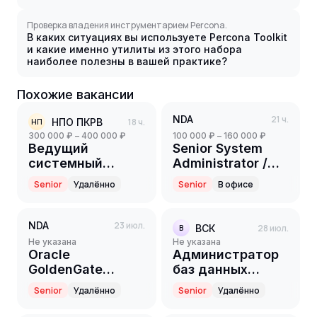
Проверка владения инструментарием Percona.
В каких ситуациях вы используете Percona Toolkit
и какие именно утилиты из этого набора
наиболее полезны в вашей практике?
Похожие вакансии
NDA
21 ч.
НПО ПКРВ
18 ч.
НП
300 000 ₽ – 400 000 ₽
100 000 ₽ – 160 000 ₽
Ведущий
Senior System
системный
Administrator /
программист С/
Старший
Senior
Удалённо
Senior
В офисе
С++ QNX
системный
администратор
NDA
23 июл.
ВСК
28 июл.
В
Не указана
Не указана
Oracle
Администратор
GoldenGate
баз данных
Engineer
(Oracle/PostgreSQL)
Senior
Удалённо
Senior
Удалённо
(Microservices
Architecture)