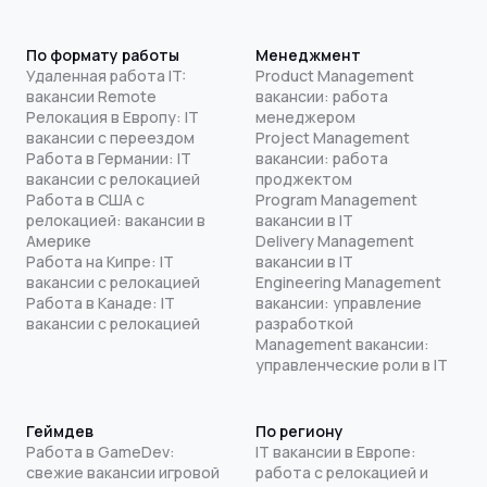
По формату работы
Менеджмент
Удаленная работа IT:
Product Management
вакансии Remote
вакансии: работа
Релокация в Европу: IT
менеджером
вакансии с переездом
Project Management
Работа в Германии: IT
вакансии: работа
вакансии с релокацией
проджектом
Работа в США с
Program Management
релокацией: вакансии в
вакансии в IT
Америке
Delivery Management
Работа на Кипре: IT
вакансии в IT
вакансии с релокацией
Engineering Management
Работа в Канаде: IT
вакансии: управление
вакансии с релокацией
разработкой
Management вакансии:
управленческие роли в IT
Геймдев
По региону
Работа в GameDev:
IT вакансии в Европе:
свежие вакансии игровой
работа с релокацией и