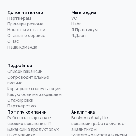
Дополнительно
Мы в медиа
Партнерам
VC
Примеры резюме
Habr
Новости и статьи
Я.Практикум
Отзывы о сервисе
Я.Дзен
О нас
Наша команда
Подробнее
Список вакансий
Сопроводительные
письма
Карьерные консультации
Какую боль мы закрываем
Стажировки
Партнерство
По типу компании
Аналитика
Работа в стартапах:
Business Analytics
свежие вакансии в IT
вакансии: работа бизнес-
Вакансии в продуктовых
аналитиком
IT-компаниях
System Analytics вакансии: