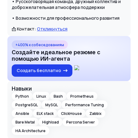
• Русскоговорящая команда, дружный коллектив и
доброжелательная атмосфера поддержки
• Возможности для профессионального развития
📩 Контакт:
Откликнуться
+400% к собеседованиям
Создайте идеальное резюме с
помощью ИИ-агента
Создать бесплатно
Навыки
Python
Linux
Bash
Prometheus
PostgreSQL
MySQL
Performance Tuning
Ansible
ELK stack
ClickHouse
Zabbix
Bare Metal
Highload
Percona Server
HA Architecture