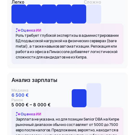
Легко
Сложно
Оценка ИИ
Роль требует глубокой экспертизы в администрировании
БД под высокой нагрузкой на физических серверах (bare
metal), а также навыков автоматизации. Релокация или
работа из офиса в Лимассоле добавляет логистической
сложности для кандидатов не из Кипра.
Анализ зарплаты
Медиана
6 500 €
Рынок
5 000 € – 8 000 €
Оценка ИИ
Зарплата не указана, но для позиции Senior DBA на Кипре
рыночный диапазон обычно составляет от 5000 до 7500
евро после налогов. Предложение, вероятно, находится в