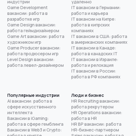
индустрии
удаленно
Game Development
IT вакансии в Германии:
вакансии: работа в
работа и карьера
разработке игр
IT вакансии на Кипре:
Game Design вакансии:
работа в кипрских
работа геймдизайнером
компаниях
Game Art вакансии: работа
IT вакансии в США: работа
художником игр
в американских компаниях
Game Producer вакансии:
IT вакансии в Канаде:
работа продюсером игр
работа в канадских IT
Level Design вакансии:
IT вакансии в Израиле:
работа левел-дизайнером
работа и релокация
IT вакансии в России:
работа в РФ компаниях
Популярные индустрии
Люди и бизнес
AI вакансии: работа в
HR Recruiting вакансии:
сфере искусственного
работа рекрутером
интеллекта
HR Operations вакансии:
Вакансии в iGaming:
работа в HR
работа в сфере гемблинга
HR BP вакансии: работа
Вакансии в Web3 и Crypto:
HR-бизнес-партнером
работа в крипте
Sales вакансии: работа в