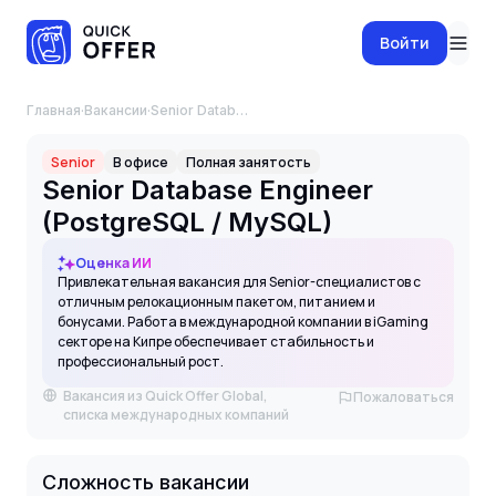
Войти
Главная
·
Вакансии
·
Senior Database Engineer (PostgreSQL / MySQL)
Senior
В офисе
Полная занятость
Senior Database Engineer
(PostgreSQL / MySQL)
Оценка ИИ
Привлекательная вакансия для Senior-специалистов с
отличным релокационным пакетом, питанием и
бонусами. Работа в международной компании в iGaming
секторе на Кипре обеспечивает стабильность и
профессиональный рост.
Вакансия из Quick Offer Global,
Пожаловаться
списка международных компаний
Сложность вакансии