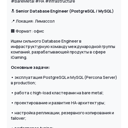
#BareMetal #HA #Infrastructure
🔝
Senior Database Engineer (PostgreSQL / MySQL)
📍 Локация: Лимассол
🏢 Формат: офис
Ищем сильного Database Engineer в
инфраструктурную команду международной группы
компаний, разрабатывающей продукты в сфере
iGaming.
Основные задачи:
• эксплуатация PostgreSQL и MySQL (Percona Server)
в production;
• работа с high-load кластерами на bare metal;
• проектирование и развитие HA-архитектуры;
• настройка репликации, резервного копирования и
failover;