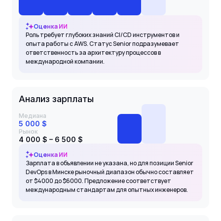
Оценка ИИ
Роль требует глубоких знаний CI/CD инструментов и
опыта работы с AWS. Статус Senior подразумевает
ответственность за архитектуру процессов в
международной компании.
Анализ зарплаты
Медиана
5 000 $
Рынок
4 000 $ – 6 500 $
Оценка ИИ
Зарплата в объявлении не указана, но для позиции Senior
DevOps в Минске рыночный диапазон обычно составляет
от $4000 до $6000. Предложение соответствует
международным стандартам для опытных инженеров.