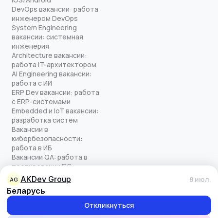
DevOps вакансии: работа
инженером DevOps
System Engineering
вакансии: системная
инженерия
Architecture вакансии:
работа IT-архитектором
AI Engineering вакансии:
работа с ИИ
ERP Dev вакансии: работа
с ERP-системами
Embedded и IoT вакансии:
разработка систем
Вакансии в
кибербезопасности:
работа в ИБ
Вакансии QA: работа в
тестировании ПО
Все права защищены
AKDev Group
8 июл.
AG
© quick-offer.ru 2024–2026
Беларусь
Использование cookie
Оферта на оказание услуг
Откликнуться
Политика конфиденциальности
Обработка персональных данных