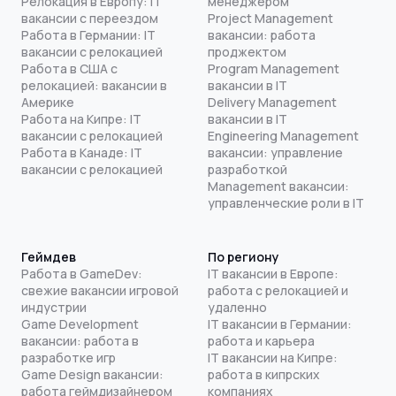
Релокация в Европу: IT
менеджером
вакансии с переездом
Project Management
Работа в Германии: IT
вакансии: работа
вакансии с релокацией
проджектом
Работа в США с
Program Management
релокацией: вакансии в
вакансии в IT
Америке
Delivery Management
Работа на Кипре: IT
вакансии в IT
вакансии с релокацией
Engineering Management
Работа в Канаде: IT
вакансии: управление
вакансии с релокацией
разработкой
Management вакансии:
управленческие роли в IT
Геймдев
По региону
Работа в GameDev:
IT вакансии в Европе:
свежие вакансии игровой
работа с релокацией и
индустрии
удаленно
Game Development
IT вакансии в Германии:
вакансии: работа в
работа и карьера
разработке игр
IT вакансии на Кипре:
Game Design вакансии:
работа в кипрских
работа геймдизайнером
компаниях