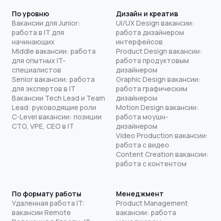
По уровню
Дизайн и креатив
Вакансии для Junior:
UI/UX Design вакансии:
работа в IT для
работа дизайнером
начинающих
интерфейсов
Middle вакансии: работа
Product Design вакансии:
для опытных IT-
работа продуктовым
специалистов
дизайнером
Senior вакансии: работа
Graphic Design вакансии:
для экспертов в IT
работа графическим
Вакансии Tech Lead и Team
дизайнером
Lead: руководящие роли
Motion Design вакансии:
C-Level вакансии: позиции
работа моушн-
CTO, VPE, CEO в IT
дизайнером
Video Production вакансии:
работа с видео
Content Creation вакансии:
работа с контентом
По формату работы
Менеджмент
Удаленная работа IT:
Product Management
вакансии Remote
вакансии: работа