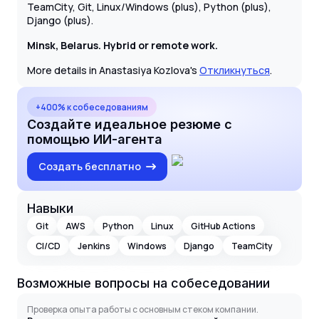
TeamCity, Git, Linux/Windows (plus), Python (plus),
Django (plus).
Minsk, Belarus. Hybrid or remote work.
More details in Anastasiya Kozlova's
Откликнуться
.
+400% к собеседованиям
Создайте идеальное резюме с
помощью ИИ-агента
Создать бесплатно
Навыки
Git
AWS
Python
Linux
GitHub Actions
CI/CD
Jenkins
Windows
Django
TeamCity
Возможные вопросы на собеседовании
Проверка опыта работы с основным стеком компании.