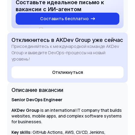
technical expertise to your team in Minsk and
Составьте идеальное письмо к
contribute to the success of your global projects,
вакансии с ИИ-агентом
whether working remotely or in a hybrid setup.
Составить бесплатно
Откликнитесь
в AKDev Group
уже сейчас
Присоединяйтесь к международной команде AKDev
Group и выведите DevOps-процессы на новый
уровень!
Откликнуться
Описание вакансии
Senior DevOps Engineer
AKDev Group
is an international IT company that builds
websites, mobile apps, and complex software systems
for businesses.
Key skills:
GitHub Actions, AWS, CI/CD, Jenkins,