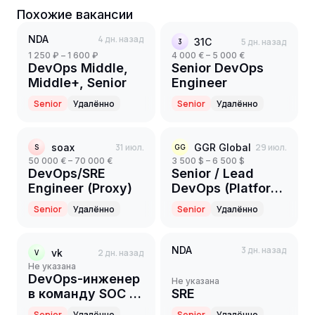
Похожие вакансии
NDA
4 дн. назад
31С
5 дн. назад
3
1 250 ₽ – 1 600 ₽
4 000 € – 5 000 €
DevOps Middle,
Senior DevOps
Middle+, Senior
Engineer
Senior
Удалённо
Senior
Удалённо
soax
31 июл.
GGR Global
29 июл.
S
GG
50 000 € – 70 000 €
3 500 $ – 6 500 $
DevOps/SRE
Senior / Lead
Engineer (Proxy)
DevOps (Platform
/ SRE)
Senior
Удалённо
Senior
Удалённо
NDA
3 дн. назад
vk
2 дн. назад
V
Не указана
DevOps-инженер
Не указана
в команду SOC в
SRE
Информационная
Senior
Удалённо
Senior
Удалённо