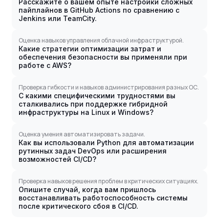
Расскажите о вашем опыте настройки сложных
пайплайнов в GitHub Actions по сравнению с
Jenkins или TeamCity.
Оценка навыков управления облачной инфраструктурой.
Какие стратегии оптимизации затрат и
обеспечения безопасности вы применяли при
работе с AWS?
Проверка гибкости и навыков администрирования разных ОС.
С какими специфическими трудностями вы
сталкивались при поддержке гибридной
инфраструктуры на Linux и Windows?
Оценка умения автоматизировать задачи.
Как вы использовали Python для автоматизации
рутинных задач DevOps или расширения
возможностей CI/CD?
Проверка навыков решения проблем в критических ситуациях.
Опишите случай, когда вам пришлось
восстанавливать работоспособность системы
после критического сбоя в CI/CD.