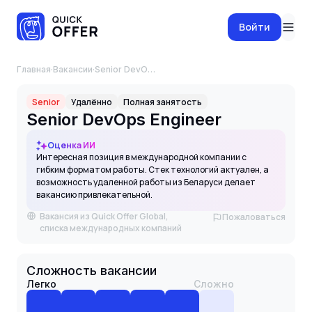
Войти
Главная
·
Вакансии
·
Senior DevOps Engineer
Senior
Удалённо
Полная занятость
Senior DevOps Engineer
Оценка ИИ
Интересная позиция в международной компании с
гибким форматом работы. Стек технологий актуален, а
возможность удаленной работы из Беларуси делает
вакансию привлекательной.
Вакансия из Quick Offer Global,
Пожаловаться
списка международных компаний
Сложность вакансии
Легко
Сложно