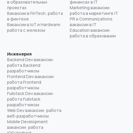
в образовательных
финансах в IT
проектах
Marketing вакансии:
Вакансии в FinTech: работа
работа в маркетинге IT
в финтехе
PR и Communications
Вакансии в IoT и Hardware:
вакансии в IT
работа с железом
Education вакансии:
работа в образовании
Инженерия
Backend Dev вакансии:
работа Backend
разработчиком
Frontend Dev вакансии:
работа Frontend
разработчиком
Fullstack Dev вакансии:
работа Fullstack
разработчиком
Web Dev вакансии: работа
веб-разработчиком
Mobile Development
вакансии: работа
iOS/Android