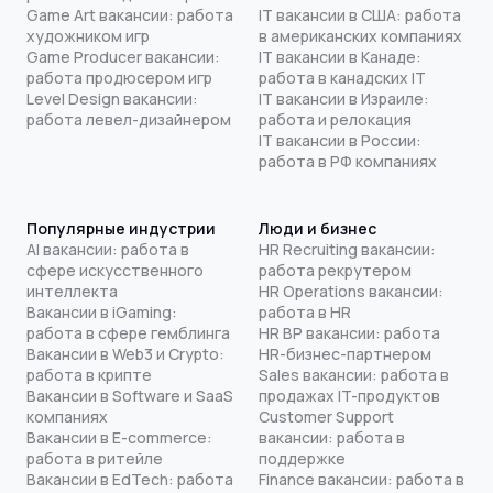
Game Art вакансии: работа
IT вакансии в США: работа
художником игр
в американских компаниях
Game Producer вакансии:
IT вакансии в Канаде:
работа продюсером игр
работа в канадских IT
Level Design вакансии:
IT вакансии в Израиле:
работа левел-дизайнером
работа и релокация
IT вакансии в России:
работа в РФ компаниях
Популярные индустрии
Люди и бизнес
AI вакансии: работа в
HR Recruiting вакансии:
сфере искусственного
работа рекрутером
интеллекта
HR Operations вакансии:
Вакансии в iGaming:
работа в HR
работа в сфере гемблинга
HR BP вакансии: работа
Вакансии в Web3 и Crypto:
HR-бизнес-партнером
работа в крипте
Sales вакансии: работа в
Вакансии в Software и SaaS
продажах IT-продуктов
компаниях
Customer Support
Вакансии в E-commerce:
вакансии: работа в
работа в ритейле
поддержке
Вакансии в EdTech: работа
Finance вакансии: работа в