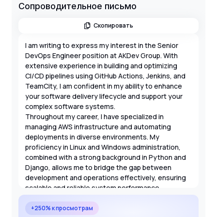
Сопроводительное письмо
Скопировать
I am writing to express my interest in the Senior
DevOps Engineer position at AKDev Group. With
extensive experience in building and optimizing
CI/CD pipelines using GitHub Actions, Jenkins, and
TeamCity, I am confident in my ability to enhance
your software delivery lifecycle and support your
complex software systems.
Throughout my career, I have specialized in
managing AWS infrastructure and automating
deployments in diverse environments. My
proficiency in Linux and Windows administration,
combined with a strong background in Python and
Django, allows me to bridge the gap between
development and operations effectively, ensuring
scalable and reliable system performance.
I am particularly drawn to AKDev Group's reputation
as an international IT leader. I am eager to bring my
+250% к просмотрам