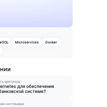
reSQL
Microservices
Docker
ании
ть критична.
bernetes для обеспечения
 банковской системе?
ыми системами.