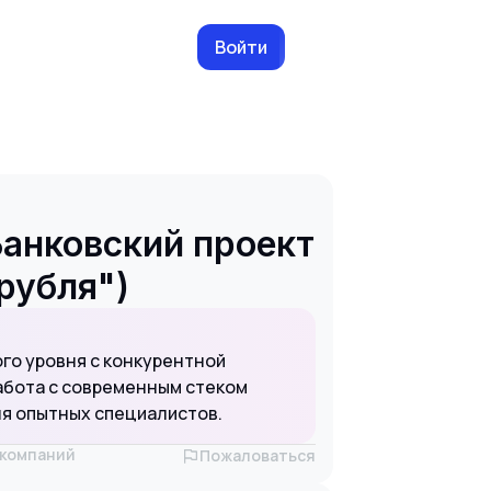
Войти
Банковский проект
рубля")
го уровня с конкурентной
абота с современным стеком
я опытных специалистов.
х компаний
Пожаловаться