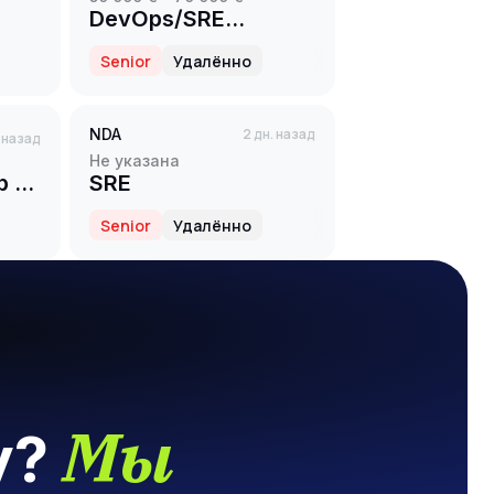
DevOps/SRE
Engineer (Proxy)
Senior
Удалённо
NDA
2 дн. назад
. назад
Не указана
 в
SRE
Senior
Удалённо
я
Мы
у?