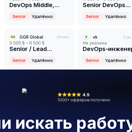
DevOps Middle,
Senior DevOps
Middle+, Senior
Engineer
Senior
Удалённо
Senior
Удалённо
GGR Global
29 июл.
vk
2 дн
GG
V
3 500 $ – 6 500 $
Не указана
Senior / Lead
DevOps-инженер
DevOps (Platform /
команду SOC в
Senior
Удалённо
Senior
Удалённо
SRE)
Информационна
безопасность
4.9
1000
+ офферов получено
ли искать работ