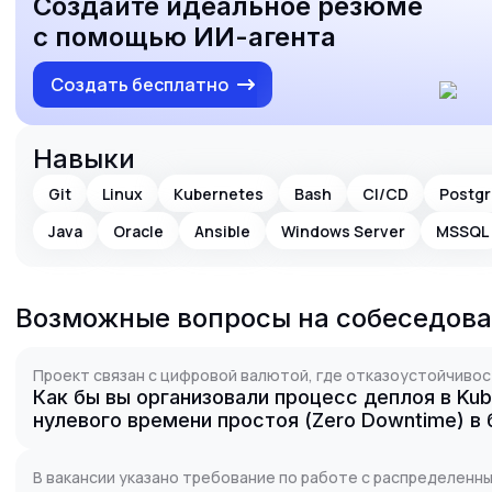
Создайте идеальное резюме
с помощью ИИ-агента
Создать бесплатно
Навыки
Git
Linux
Kubernetes
Bash
CI/CD
Postg
Java
Oracle
Ansible
Windows Server
MSSQL
Возможные вопросы на собеседов
Проект связан с цифровой валютой, где отказоустойчивос
Как бы вы организовали процесс деплоя в Ku
нулевого времени простоя (Zero Downtime) в
В вакансии указано требование по работе с распределенн