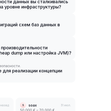
ости данных вы сталкивались
на уровне инфраструктуры?
играций схем баз данных в
е производительности
 heap dump или настройка JVM)?
зопасности.
е для реализации концепции
. назад
soax
31 июл.
S
50 000 € – 70 000 €