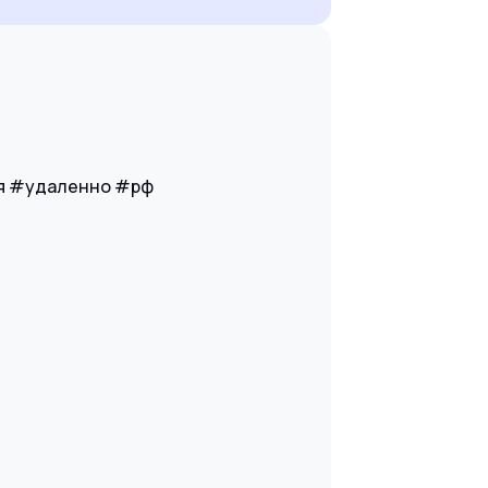
ия #удаленно #рф