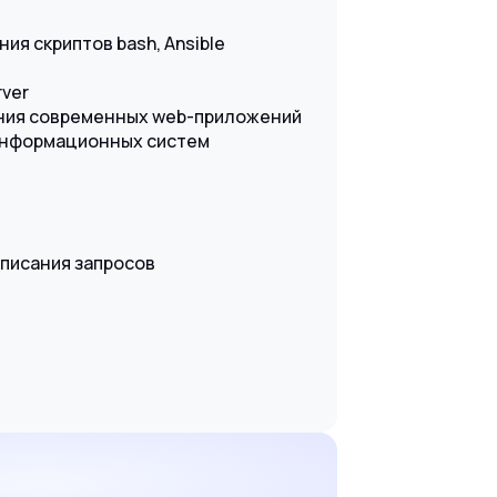
ния скриптов bash, Ansible
rver
ания современных web-приложений
 информационных систем
аписания запросов