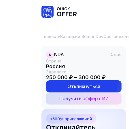
Главная
·
Вакансии
·
Senior DevOps-инжен
NDA
4 мая
N
Страна
Россия
Зарплата
250 000 ₽ – 300 000 ₽
Откликнуться
Получить оффер с ИИ
+500% приглашений
Откликайтесь