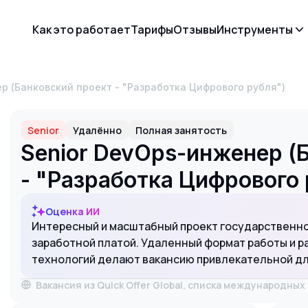
Как это работает
Тарифы
Отзывы
Инструменты
ер (Банковский проект - "Разработка Цифрового рубля")
Senior
Удалённо
Полная занятость
Senior DevOps-инженер (
- "Разработка Цифрового 
Оценка ИИ
Интересный и масштабный проект государственно
заработной платой. Удаленный формат работы и р
технологий делают вакансию привлекательной дл
Вакансия из Quick Offer Global, списка международны