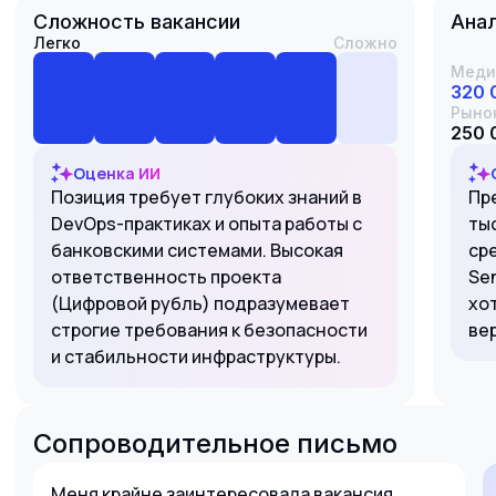
Сложность вакансии
Анал
Легко
Сложно
Меди
320 
Рыно
250 
Оценка ИИ
Позиция требует глубоких знаний в
Пр
DevOps-практиках и опыта работы с
ты
банковскими системами. Высокая
ср
ответственность проекта
Se
(Цифровой рубль) подразумевает
хо
строгие требования к безопасности
ве
и стабильности инфраструктуры.
Сопроводительное письмо
Меня крайне заинтересовала вакансия