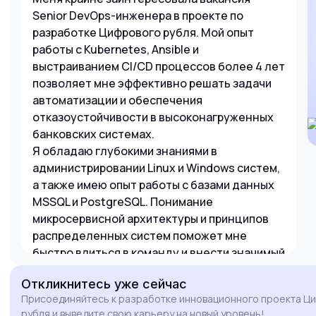
Senior DevOps-инженера в проекте по
разработке Цифрового рубля. Мой опыт
работы с Kubernetes, Ansible и
выстраиванием CI/CD процессов более 4 лет
позволяет мне эффективно решать задачи
автоматизации и обеспечения
отказоустойчивости в высоконагруженных
банковских системах.
Я обладаю глубокими знаниями в
администрировании Linux и Windows систем,
а также имею опыт работы с базами данных
MSSQL и PostgreSQL. Понимание
микросервисной архитектуры и принципов
распределенных систем поможет мне
быстро влиться в команду и внести значимый
вклад в развитие государственно важного
Откликнитесь
уже сейчас
финтех-проекта.
Присоединяйтесь к разработке инновационного проекта Ц
рубля и выведите свою карьеру на новый уровень!