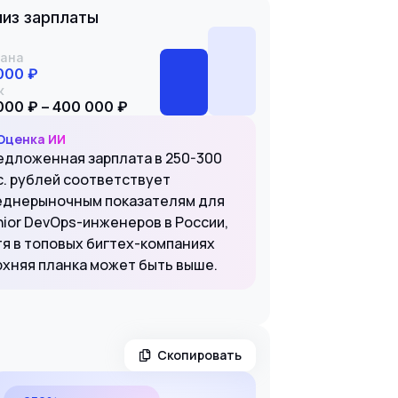
из зарплаты
ана
000 ₽
к
000 ₽ – 400 000 ₽
Оценка ИИ
едложенная зарплата в 250-300
с. рублей соответствует
еднерыночным показателям для
nior DevOps-инженеров в России,
тя в топовых бигтех-компаниях
рхняя планка может быть выше.
Скопировать