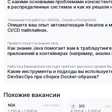
С какими основными проблемами консистентн
в распределенных системах и как их решали 
Упоминается работа с MSSQL, Oracle и PostgreSQL.
Опишите ваш опыт автоматизации бэкапов и м
CI/CD пайплайнах.
Приветствуется знание Java.
Как знание Java помогает вам в траблшутинг
приложений в контейнерах (например, анализ
Работа в банковском секторе требует высокого уровня бе
Какие инструменты и подходы вы использует
DevSecOps при сборке Docker-образов?
Похожие вакансии
NDA
4 дн. назад
31С
5 дн
3
1 250 ₽ – 1 600 ₽
4 000 € – 5 000 €