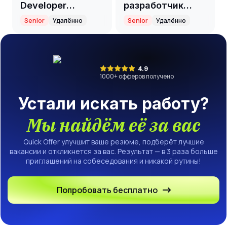
Developer
разработчик
(Node.js /
(Senior)
Senior
Удалённо
Senior
Удалённо
TypeScript / Rust /
Blockchain)
4.9
1000
+ офферов получено
Устали искать работу?
Мы найдём её за вас
Quick Offer улучшит ваше резюме, подберёт лучшие
вакансии и откликнется за вас. Результат — в 3 раза больше
приглашений на собеседования и никакой рутины!
Попробовать бесплатно