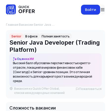
Войти
Главная
·
Вакансии
·
Senior Java Developer (Trading Platform)
Senior
В офисе
Полная занятость
Senior Java Developer (Trading
Platform)
Оценка ИИ
Высокий балл обусловлен перспективностью крипто-
отрасли, локацией в мировом финансовом хабе
(Сингапур) и Senior-уровнем позиции. Это отличная
возможность для карьерного роста в международной
среде.
Вакансия из Quick Offer Global,
Пожаловаться
списка международных компаний
Сложность вакансии