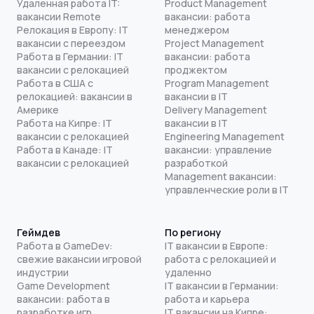
Удаленная работа IT:
Product Management
вакансии Remote
вакансии: работа
Релокация в Европу: IT
менеджером
вакансии с переездом
Project Management
Работа в Германии: IT
вакансии: работа
вакансии с релокацией
проджектом
Работа в США с
Program Management
релокацией: вакансии в
вакансии в IT
Америке
Delivery Management
Работа на Кипре: IT
вакансии в IT
вакансии с релокацией
Engineering Management
Работа в Канаде: IT
вакансии: управление
вакансии с релокацией
разработкой
Management вакансии:
управленческие роли в IT
Геймдев
По региону
Работа в GameDev:
IT вакансии в Европе:
свежие вакансии игровой
работа с релокацией и
индустрии
удаленно
Game Development
IT вакансии в Германии:
вакансии: работа в
работа и карьера
разработке игр
IT вакансии на Кипре: