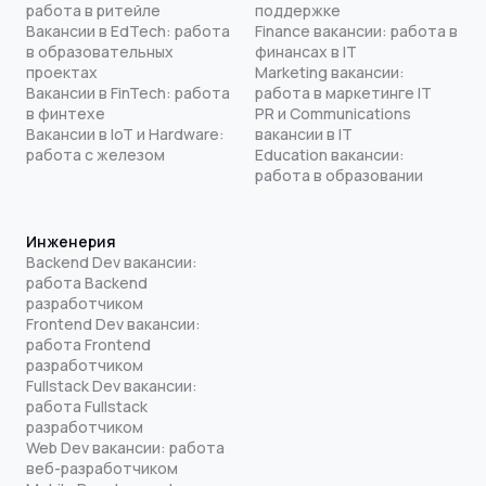
работа в ритейле
поддержке
Вакансии в EdTech: работа
Finance вакансии: работа в
в образовательных
финансах в IT
проектах
Marketing вакансии:
Вакансии в FinTech: работа
работа в маркетинге IT
в финтехе
PR и Communications
Вакансии в IoT и Hardware:
вакансии в IT
работа с железом
Education вакансии:
работа в образовании
Инженерия
Backend Dev вакансии:
работа Backend
разработчиком
Frontend Dev вакансии:
работа Frontend
разработчиком
Fullstack Dev вакансии:
работа Fullstack
разработчиком
Web Dev вакансии: работа
веб-разработчиком