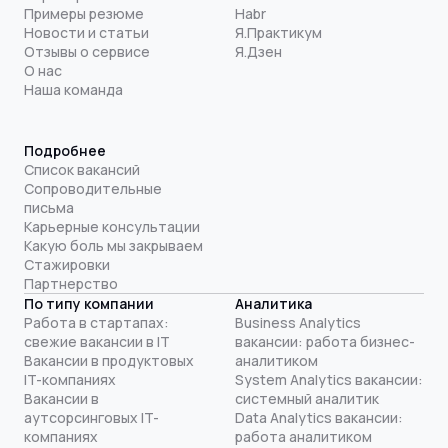
Примеры резюме
Habr
Новости и статьи
Я.Практикум
Отзывы о сервисе
Я.Дзен
О нас
Наша команда
Подробнее
Список вакансий
Сопроводительные
письма
Карьерные консультации
Какую боль мы закрываем
Стажировки
Партнерство
По типу компании
Аналитика
Работа в стартапах:
Business Analytics
свежие вакансии в IT
вакансии: работа бизнес-
Вакансии в продуктовых
аналитиком
IT-компаниях
System Analytics вакансии:
Вакансии в
системный аналитик
аутсорсинговых IT-
Data Analytics вакансии:
компаниях
работа аналитиком