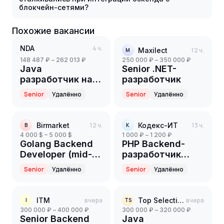
блокчейн-сетями?
Похожие вакансии
NDA
4 ч.
Maxilect
12 ч.
M
148 487 ₽ – 262 013 ₽
250 000 ₽ – 350 000 ₽
Java
Senior .NET-
разработчик на
разработчик
партнерский
Senior
Удалённо
Senior
Удалённо
проект(ритейл)
(Senior)
Birmarket
12 ч.
Кодекс-ИТ
13 ч.
B
К
4 000 $ – 5 000 $
1 000 ₽ – 1 200 ₽
Golang Backend
PHP Backend-
Developer (mid-
разработчик
senior)
(Part-time)
Senior
Удалённо
Senior
Удалённо
ITM
вчера
Top Selection
вчера
I
TS
300 000 ₽ – 400 000 ₽
300 000 ₽ – 320 000 ₽
Senior Backend
Java