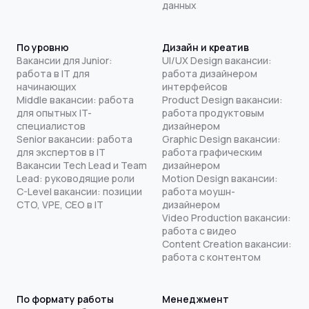
данных
По уровню
Дизайн и креатив
Вакансии для Junior:
UI/UX Design вакансии:
работа в IT для
работа дизайнером
начинающих
интерфейсов
Middle вакансии: работа
Product Design вакансии:
для опытных IT-
работа продуктовым
специалистов
дизайнером
Senior вакансии: работа
Graphic Design вакансии:
для экспертов в IT
работа графическим
Вакансии Tech Lead и Team
дизайнером
Lead: руководящие роли
Motion Design вакансии:
C-Level вакансии: позиции
работа моушн-
CTO, VPE, CEO в IT
дизайнером
Video Production вакансии:
работа с видео
Content Creation вакансии:
работа с контентом
По формату работы
Менеджмент