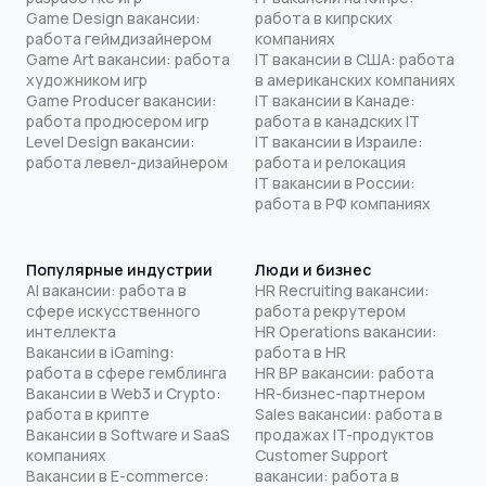
Game Design вакансии:
работа в кипрских
работа геймдизайнером
компаниях
Game Art вакансии: работа
IT вакансии в США: работа
художником игр
в американских компаниях
Game Producer вакансии:
IT вакансии в Канаде:
работа продюсером игр
работа в канадских IT
Level Design вакансии:
IT вакансии в Израиле:
работа левел-дизайнером
работа и релокация
IT вакансии в России:
работа в РФ компаниях
Популярные индустрии
Люди и бизнес
AI вакансии: работа в
HR Recruiting вакансии:
сфере искусственного
работа рекрутером
интеллекта
HR Operations вакансии:
Вакансии в iGaming:
работа в HR
работа в сфере гемблинга
HR BP вакансии: работа
Вакансии в Web3 и Crypto:
HR-бизнес-партнером
работа в крипте
Sales вакансии: работа в
Вакансии в Software и SaaS
продажах IT-продуктов
компаниях
Customer Support
Вакансии в E-commerce:
вакансии: работа в