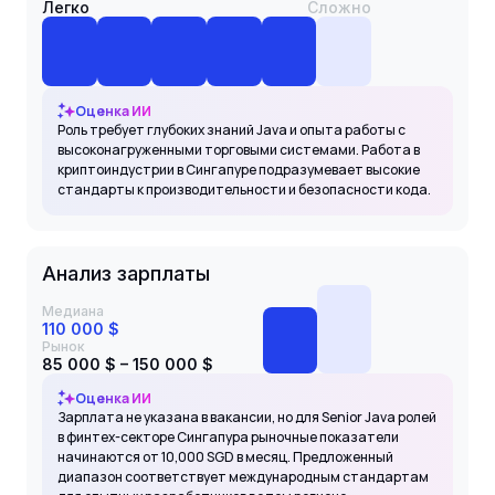
Легко
Сложно
Оценка ИИ
Роль требует глубоких знаний Java и опыта работы с
высоконагруженными торговыми системами. Работа в
криптоиндустрии в Сингапуре подразумевает высокие
стандарты к производительности и безопасности кода.
Анализ зарплаты
Медиана
110 000 $
Рынок
85 000 $ – 150 000 $
Оценка ИИ
Зарплата не указана в вакансии, но для Senior Java ролей
в финтех-секторе Сингапура рыночные показатели
начинаются от 10,000 SGD в месяц. Предложенный
диапазон соответствует международным стандартам