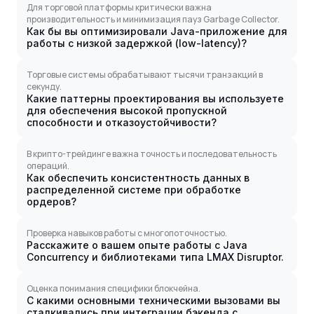
Для торговой платформы критически важна
производительность и минимизация пауз Garbage Collector.
Как бы вы оптимизировали Java-приложение для
работы с низкой задержкой (low-latency)?
Торговые системы обрабатывают тысячи транзакций в
секунду.
Какие паттерны проектирования вы используете
для обеспечения высокой пропускной
способности и отказоустойчивости?
В крипто-трейдинге важна точность и последовательность
операций.
Как обеспечить консистентность данных в
распределенной системе при обработке
ордеров?
Проверка навыков работы с многопоточностью.
Расскажите о вашем опыте работы с Java
Concurrency и библиотеками типа LMAX Disruptor.
Оценка понимания специфики блокчейна.
С какими основными техническими вызовами вы
сталкивались при интеграции бэкенда с