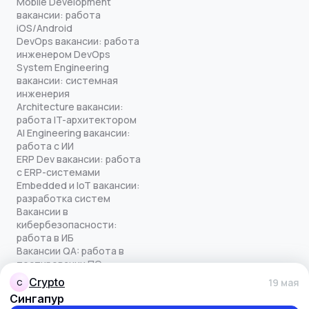
Mobile Development
вакансии: работа
iOS/Android
DevOps вакансии: работа
инженером DevOps
System Engineering
вакансии: системная
инженерия
Architecture вакансии:
работа IT-архитектором
AI Engineering вакансии:
работа с ИИ
ERP Dev вакансии: работа
с ERP-системами
Embedded и IoT вакансии:
разработка систем
Вакансии в
кибербезопасности:
работа в ИБ
Вакансии QA: работа в
тестировании ПО
Все права защищены
crypto
19 мая
C
© quick-offer.ru 2024–2026
Сингапур
Использование cookie