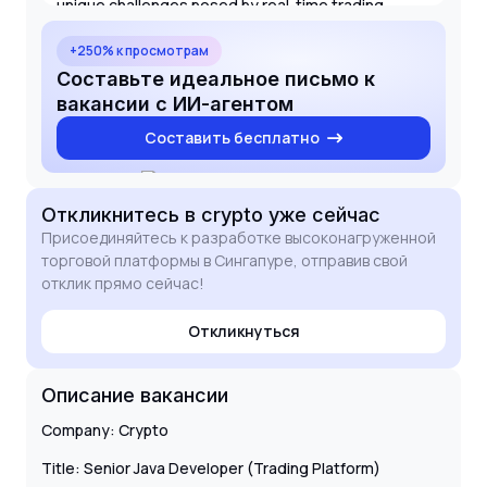
unique challenges posed by real-time trading
environments and the innovative nature of the
blockchain industry. I am eager to bring my
+250% к просмотрам
expertise in concurrency, JVM tuning, and
Составьте идеальное письмо к
microservices to your engineering team in
вакансии с ИИ-агентом
Singapore.
Составить бесплатно
Откликнитесь
в crypto
уже сейчас
Присоединяйтесь к разработке высоконагруженной
торговой платформы в Сингапуре, отправив свой
отклик прямо сейчас!
Откликнуться
Описание вакансии
Company: Crypto
Title: Senior Java Developer (Trading Platform)