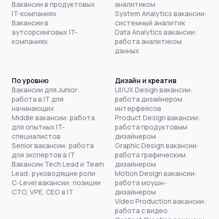
Вакансии в продуктовых
аналитиком
IT-компаниях
System Analytics вакансии:
Вакансии в
системный аналитик
аутсорсинговых IT-
Data Analytics вакансии:
компаниях
работа аналитиком
данных
По уровню
Дизайн и креатив
Вакансии для Junior:
UI/UX Design вакансии:
работа в IT для
работа дизайнером
начинающих
интерфейсов
Middle вакансии: работа
Product Design вакансии:
для опытных IT-
работа продуктовым
специалистов
дизайнером
Senior вакансии: работа
Graphic Design вакансии:
для экспертов в IT
работа графическим
Вакансии Tech Lead и Team
дизайнером
Lead: руководящие роли
Motion Design вакансии:
C-Level вакансии: позиции
работа моушн-
CTO, VPE, CEO в IT
дизайнером
Video Production вакансии:
работа с видео