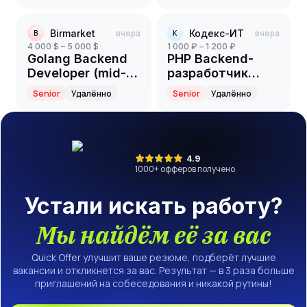
Birmarket
вчера
Кодекс-ИТ
вчера
B
К
4 000 $ – 5 000 $
1 000 ₽ – 1 200 ₽
Golang Backend
PHP Backend-
Developer (mid-
разработчик
senior)
(Part-time)
Senior
Удалённо
Senior
Удалённо
4.9
1000
+ офферов получено
Устали искать работу?
Мы найдём её за вас
Quick Offer улучшит ваше резюме, подберёт лучшие
вакансии и откликнется за вас. Результат — в 3 раза больше
приглашений на собеседования и никакой рутины!