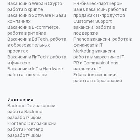
Вакансии в Web3 и Crypto:
HR-бизнес-партнером
работа в крипте
Sales вакансии: работа в
Вакансии в Software и SaaS
продажах IT-продуктов
компаниях
Customer Support
Вакансии в E-commerce:
вакансии: работа в
работа в ритейле
поддержке
Вакансии в EdTech: работа
Finance вакансии: работа в
в образовательных
финансах в IT
проектах
Marketing вакансии:
Вакансии в FinTech: работа
работа в маркетинге IT
в финтехе
PR и Communications
Вакансии в IoT и Hardware:
вакансии в IT
работа с железом
Education вакансии:
работа в образовании
Инженерия
Backend Dev вакансии:
работа Backend
разработчиком
Frontend Dev вакансии:
работа Frontend
разработчиком