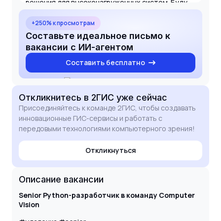
решения для высоконагруженных систем. Буду
рад применить свои навыки для развития
продуктов 2ГИС.
+250% к просмотрам
Составьте идеальное письмо к
вакансии с ИИ-агентом
Составить бесплатно
Откликнитесь
в 2ГИС
уже сейчас
Присоединяйтесь к команде 2ГИС, чтобы создавать
инновационные ГИС-сервисы и работать с
передовыми технологиями компьютерного зрения!
Откликнуться
Описание вакансии
Senior Python-разработчик в команду Computer
Vision