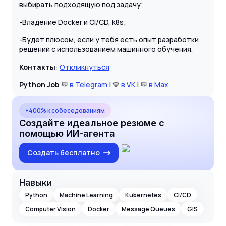
выбирать подходящую под задачу;
-Владение Docker и CI/CD, k8s;
-Будет плюсом, если у тебя есть опыт разработки
решений с использованием машинного обучения.
Контакты
:
Откликнуться
Python Job
💬
в Telegram
| 💙
в VK
| 💬
в Max
+400% к собеседованиям
Создайте идеальное резюме с
помощью ИИ-агента
Создать бесплатно
Навыки
Python
Machine Learning
Kubernetes
CI/CD
Computer Vision
Docker
Message Queues
GIS