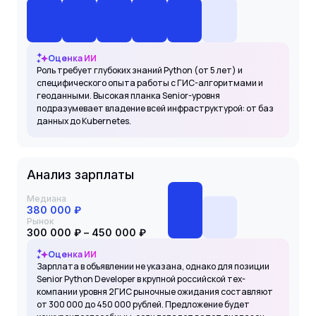
Оценка ИИ
Роль требует глубоких знаний Python (от 5 лет) и
специфического опыта работы с ГИС-алгоритмами и
геоданными. Высокая планка Senior-уровня
подразумевает владение всей инфраструктурой: от баз
данных до Kubernetes.
Анализ зарплаты
Медиана
380 000 ₽
Рынок
300 000 ₽ – 450 000 ₽
Оценка ИИ
Зарплата в объявлении не указана, однако для позиции
Senior Python Developer в крупной российской тех-
компании уровня 2ГИС рыночные ожидания составляют
от 300 000 до 450 000 рублей. Предложение будет