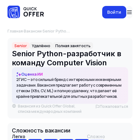
Войти
Главная
·
Вакансии
·
Senior Python-разработчик в команду Computer Vision
Senior
Удалённо
Полная занятость
Senior Python-разработчик в
команду Computer Vision
Оценка ИИ
2ГИС — это сильный бренд с интересными инженерными
задачами. Вакансия предлагает работу с современным
стеком (K8s, CV, ML) и полную удаленку, что делает её
крайне привлекательной для опытных разработчиков.
Вакансия из Quick Offer Global,
Пожаловаться
списка международных компаний
Сложность вакансии
Легко
Сложно