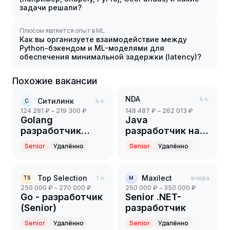
задачи решали?
Плюсом является опыт в ML.
Как вы организуете взаимодействие между
Python-бэкендом и ML-моделями для
обеспечения минимальной задержки (latency)?
Похожие вакансии
NDA
4 ч.
Ситилинк
4 ч.
С
124 281 ₽ – 219 300 ₽
148 487 ₽ – 262 013 ₽
Golang
Java
разработчик
разработчик на
(Senior)
партнерский
Senior
Удалённо
Senior
Удалённо
проект(ритейл)
(Senior)
Top Selection
1 ч.
Maxilect
вчера
TS
M
250 000 ₽ – 270 000 ₽
250 000 ₽ – 350 000 ₽
Go - разработчик
Senior .NET-
(Senior)
разработчик
Senior
Удалённо
Senior
Удалённо