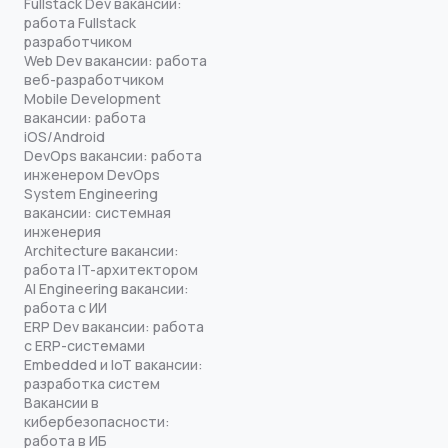
Fullstack Dev вакансии:
работа Fullstack
разработчиком
Web Dev вакансии: работа
веб-разработчиком
Mobile Development
вакансии: работа
iOS/Android
DevOps вакансии: работа
инженером DevOps
System Engineering
вакансии: системная
инженерия
Architecture вакансии:
работа IT-архитектором
AI Engineering вакансии:
работа с ИИ
ERP Dev вакансии: работа
с ERP-системами
Embedded и IoT вакансии:
разработка систем
Вакансии в
кибербезопасности:
работа в ИБ