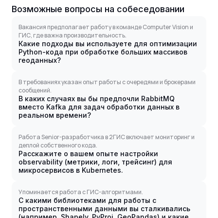
Возможные вопросы на собеседовании
Вакансия предполагает работу в команде Computer Vision и
ГИС, где важна производительность.
Какие подходы вы используете для оптимизации
Python-кода при обработке больших массивов
геоданных?
В требованиях указан опыт работы с очередями и брокерами
сообщений.
В каких случаях вы бы предпочли RabbitMQ
вместо Kafka для задач обработки данных в
реальном времени?
Работа Senior-разработчика в 2ГИС включает мониторинг и
деплой собственного кода.
Расскажите о вашем опыте настройки
observability (метрики, логи, трейсинг) для
микросервисов в Kubernetes.
Упоминается работа с ГИС-алгоритмами.
С какими библиотеками для работы с
пространственными данными вы сталкивались
(например, Shapely, PyProj, GeoPandas) и какие