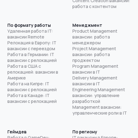
Content Creation вакансии:
работа с контентом
По формату работы
Менеджмент
Удаленная работа IT:
Product Management
вакансии Remote
вакансии: работа
Релокация в Европу: IT
менеджером
вакансии с переездом
Project Management
Работа в Германии: IT
вакансии: работа
вакансии с релокацией
проджектом
Работа в США с
Program Management
релокацией: вакансии в
вакансии в IT
Америке
Delivery Management
Работа на Кипре: IT
вакансии в IT
вакансии с релокацией
Engineering Management
Работа в Канаде: IT
вакансии: управление
вакансии с релокацией
разработкой
Management вакансии:
управленческие роли в IT
Геймдев
По региону
Работа в GameDev:
IT вакансии в Европе: