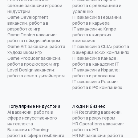
свежие вакансии игровой
работа с релокацией и
индустрии
удаленно
Game Development
IT вакансии в Германии:
вакансии: работа в
работа и карьера
разработке игр
IT вакансии на Кипре:
Game Design вакансии:
работа в кипрских
работа геймдизайнером
компаниях
Game Art вакансии: работа
IT вакансии в США: работа
художником игр
в американских компаниях
Game Producer вакансии:
IT вакансии в Канаде:
работа продюсером игр
работа в канадских IT
Level Design вакансии:
IT вакансии в Израиле:
работа левел-дизайнером
работа и релокация
IT вакансии в России:
работа в РФ компаниях
Популярные индустрии
Люди и бизнес
AI вакансии: работа в
HR Recruiting вакансии:
сфере искусственного
работа рекрутером
интеллекта
HR Operations вакансии:
Вакансии в iGaming:
работа в HR
работа в сфере гемблинга
HR BP вакансии: работа