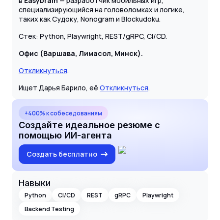
в
Easybrain
— разработчик мобильных игр,
специализирующийся на головоломках и логике,
таких как Судоку, Nonogram и Blockudoku.
Стек: Python, Playwright, REST/gRPC, CI/CD.
Офис (Варшава, Лимасол, Минск).
Откликнуться
.
Ищет Дарья Барило, её
Откликнуться
.
+400% к собеседованиям
Создайте идеальное резюме с
помощью ИИ-агента
Создать бесплатно
Навыки
Python
CI/CD
REST
gRPC
Playwright
Backend Testing