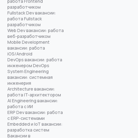
работа Frontend
разработчиком
Fullstack Dev вакансии:
работа Fullstack
разработчиком
Web Dev вакансии: работа
веб-разработчиком
Mobile Development
вакансии: работа
iOS/Android
DevOps вакансии: работа
инженером DevOps
System Engineering
вакансии: системная
инженерия
Architecture вакансии:
работа IT-архитектором
AI Engineering вакансии:
работа с ИИ
ERP Dev вакансии: работа
с ERP-системами
Embedded и IoT вакансии:
разработка систем
Вакансии в