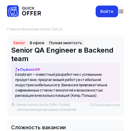
Войти
Главная
·
Вакансии
·
Senior QA Engineer в Backend team
Senior
В офисе
Полная занятость
Senior QA Engineer в Backend
team
Оценка ИИ
Easybrain — известный разработчик с успешными
продуктами, предлагающий работу в стабильной
индустрии мобильных игр. Вакансия привлекательна
современным стеком технологий и возможностью
релокации в несколько локаций (Кипр, Польша).
Вакансия из Quick Offer Global,
Пожаловаться
списка международных компаний
Сложность вакансии