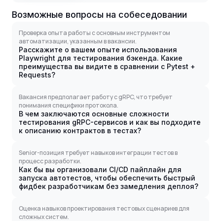
Возможные вопросы на собеседовании
Проверка опыта работы с основным инструментом
автоматизации, указанным в вакансии.
Расскажите о вашем опыте использования
Playwright для тестирования бэкенда. Какие
преимущества вы видите в сравнении с Pytest +
Requests?
Вакансия предполагает работу с gRPC, что требует
понимания специфики протокола.
В чем заключаются основные сложности
тестирования gRPC-сервисов и как вы подходите
к описанию контрактов в тестах?
Senior-позиция требует навыков интеграции тестов в
процесс разработки.
Как бы вы организовали CI/CD пайплайн для
запуска автотестов, чтобы обеспечить быстрый
фидбек разработчикам без замедления деплоя?
Оценка навыков проектирования тестовых сценариев для
сложных систем.