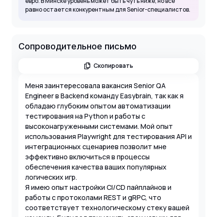
евро. В Минске уровень может быть чуть ниже, но все
равно остается конкурентным для Senior-специалистов.
Сопроводительное письмо
Скопировать
Меня заинтересовала вакансия Senior QA
Engineer в Backend команду Easybrain, так как я
обладаю глубоким опытом автоматизации
тестирования на Python и работы с
высоконагруженными системами. Мой опыт
использования Playwright для тестирования API и
интеграционных сценариев позволит мне
эффективно включиться в процессы
обеспечения качества ваших популярных
логических игр.
Я имею опыт настройки CI/CD пайплайнов и
работы с протоколами REST и gRPC, что
соответствует технологическому стеку вашей