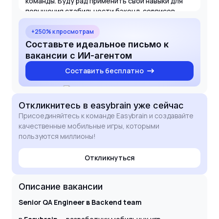
команды. Буду рад применить свои навыки для
повышения стабильности бэкенд-сервисов
Easybrain и внести вклад в развитие таких хитов,
как Sudoku и Blockudoku.
+250% к просмотрам
Составьте идеальное письмо к
вакансии с ИИ-агентом
Составить бесплатно
Откликнитесь
в easybrain
уже сейчас
Присоединяйтесь к команде Easybrain и создавайте
качественные мобильные игры, которыми
пользуются миллионы!
Откликнуться
Описание вакансии
Senior QA Engineer в Backend team