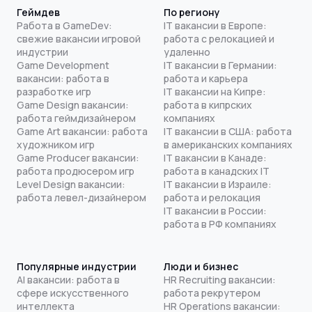
Геймдев
По региону
Работа в GameDev:
IT вакансии в Европе:
свежие вакансии игровой
работа с релокацией и
индустрии
удаленно
Game Development
IT вакансии в Германии:
вакансии: работа в
работа и карьера
разработке игр
IT вакансии на Кипре:
Game Design вакансии:
работа в кипрских
работа геймдизайнером
компаниях
Game Art вакансии: работа
IT вакансии в США: работа
художником игр
в американских компаниях
Game Producer вакансии:
IT вакансии в Канаде:
работа продюсером игр
работа в канадских IT
Level Design вакансии:
IT вакансии в Израиле:
работа левел-дизайнером
работа и релокация
IT вакансии в России:
работа в РФ компаниях
Популярные индустрии
Люди и бизнес
AI вакансии: работа в
HR Recruiting вакансии:
сфере искусственного
работа рекрутером
интеллекта
HR Operations вакансии: