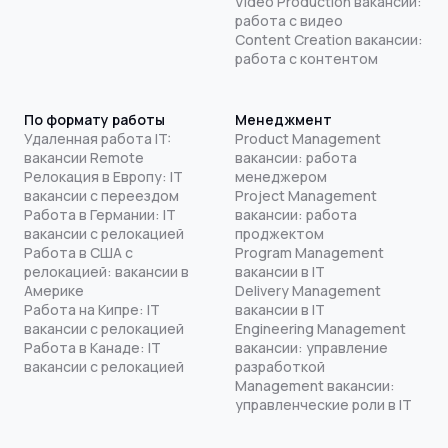
Video Production вакансии:
работа с видео
Content Creation вакансии:
работа с контентом
По формату работы
Менеджмент
Удаленная работа IT:
Product Management
вакансии Remote
вакансии: работа
Релокация в Европу: IT
менеджером
вакансии с переездом
Project Management
Работа в Германии: IT
вакансии: работа
вакансии с релокацией
проджектом
Работа в США с
Program Management
релокацией: вакансии в
вакансии в IT
Америке
Delivery Management
Работа на Кипре: IT
вакансии в IT
вакансии с релокацией
Engineering Management
Работа в Канаде: IT
вакансии: управление
вакансии с релокацией
разработкой
Management вакансии:
управленческие роли в IT