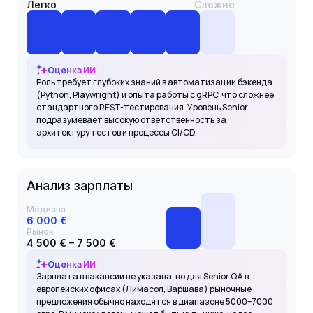
Легко
Сложно
Оценка ИИ
Роль требует глубоких знаний в автоматизации бэкенда
(Python, Playwright) и опыта работы с gRPC, что сложнее
стандартного REST-тестирования. Уровень Senior
подразумевает высокую ответственность за
архитектуру тестов и процессы CI/CD.
Анализ зарплаты
Медиана
6 000 €
Рынок
4 500 € – 7 500 €
Оценка ИИ
Зарплата в вакансии не указана, но для Senior QA в
европейских офисах (Лимасол, Варшава) рыночные
предложения обычно находятся в диапазоне 5000–7000