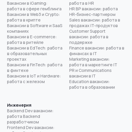
Вакансии в iGaming:
работа в HR
работа в сфере гемблинга
HR BP вакансии: работа
Вакансии в Web3 и Crypto:
HR-бизнес-партнером
работа в крипте
Sales вакансии: работа в
Вакансии в Software и SaaS
продажах IT-продуктов
компаниях
Customer Support
Вакансии в E-commerce:
вакансии: работа в
работа в ритейле
поддержке
Вакансии в EdTech: работа
Finance вакансии: работа в
в образовательных
финансах в IT
проектах
Marketing вакансии:
Вакансии в FinTech: работа
работа в маркетинге IT
в финтехе
PR и Communications
Вакансии в IoT и Hardware:
вакансии в IT
работа с железом
Education вакансии:
работа в образовании
Инженерия
Backend Dev вакансии:
работа Backend
разработчиком
Frontend Dev вакансии: