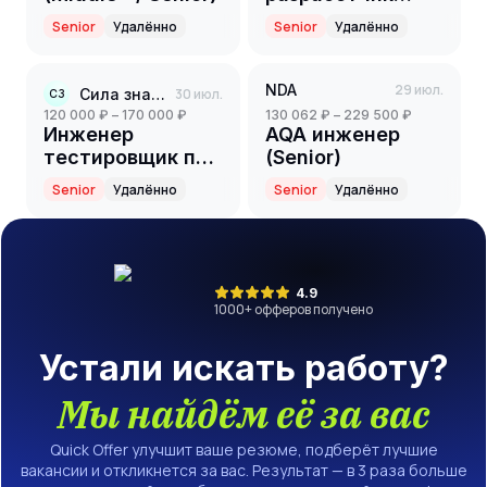
Senior
Senior
Удалённо
Senior
Удалённо
NDA
29 июл.
Сила знаний
30 июл.
СЗ
120 000 ₽ – 170 000 ₽
130 062 ₽ – 229 500 ₽
Инженер
AQA инженер
тестировщик по
(Senior)
нагрузочному
Senior
Удалённо
Senior
Удалённо
тестированию
4.9
1000
+ офферов получено
Устали искать работу?
Мы найдём её за вас
Quick Offer улучшит ваше резюме, подберёт лучшие
вакансии и откликнется за вас. Результат — в 3 раза больше