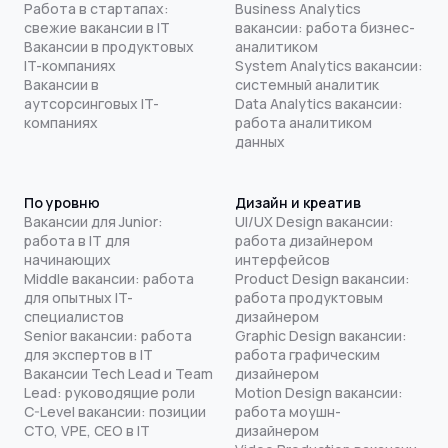
Работа в стартапах:
Business Analytics
свежие вакансии в IT
вакансии: работа бизнес-
Вакансии в продуктовых
аналитиком
IT-компаниях
System Analytics вакансии:
Вакансии в
системный аналитик
аутсорсинговых IT-
Data Analytics вакансии:
компаниях
работа аналитиком
данных
По уровню
Дизайн и креатив
Вакансии для Junior:
UI/UX Design вакансии:
работа в IT для
работа дизайнером
начинающих
интерфейсов
Middle вакансии: работа
Product Design вакансии:
для опытных IT-
работа продуктовым
специалистов
дизайнером
Senior вакансии: работа
Graphic Design вакансии:
для экспертов в IT
работа графическим
Вакансии Tech Lead и Team
дизайнером
Lead: руководящие роли
Motion Design вакансии:
C-Level вакансии: позиции
работа моушн-
CTO, VPE, CEO в IT
дизайнером