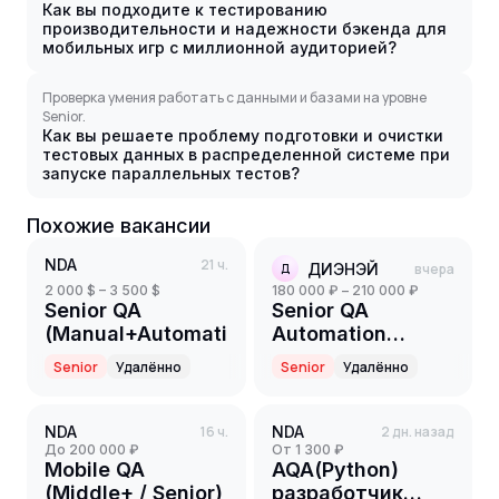
Как вы подходите к тестированию
производительности и надежности бэкенда для
мобильных игр с миллионной аудиторией?
Проверка умения работать с данными и базами на уровне
Senior.
Как вы решаете проблему подготовки и очистки
тестовых данных в распределенной системе при
запуске параллельных тестов?
Похожие вакансии
NDA
21 ч.
ДИЭНЭЙ
вчера
Д
2 000 $ – 3 500 $
180 000 ₽ – 210 000 ₽
Senior QA
Senior QA
(Manual+Automation)
Automation
Engineer
Senior
Удалённо
Senior
Удалённо
NDA
16 ч.
NDA
2 дн. назад
до 200 000 ₽
от 1 300 ₽
Mobile QA
AQA(Python)
(Middle+ / Senior)
разработчик