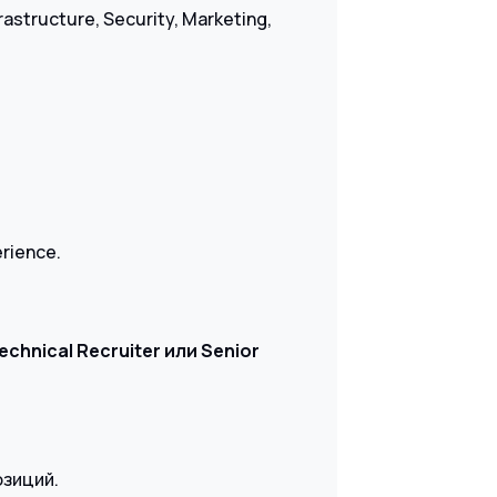
astructure, Security, Marketing,
rience.
chnical Recruiter или Senior
озиций.