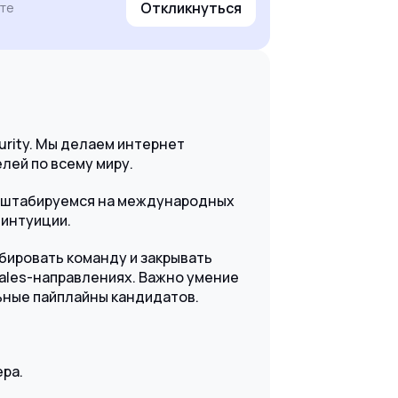
Откликнуться
йте
curity. Мы делаем интернет
лей по всему миру.
асштабируемся на международных
 интуиции.
ировать команду и закрывать
sales-направлениях. Важно умение
ьные пайплайны кандидатов.
ера.