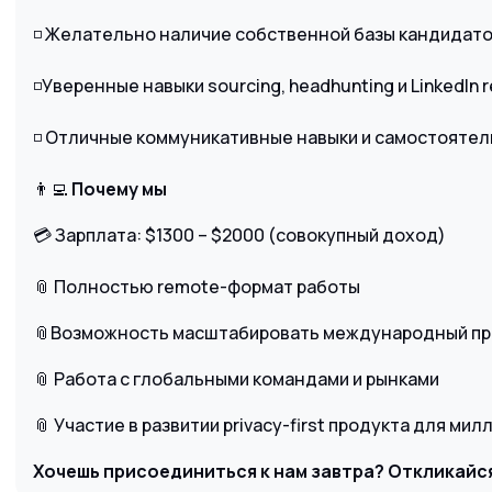
◽️ Желательно наличие собственной базы кандидато
◽️Уверенные навыки sourcing, headhunting и LinkedIn r
◽️ Отличные коммуникативные навыки и самостоятел
👨‍💻
Почему мы
💳 Зарплата: $1300 – $2000 (совокупный доход)
📎 Полностью remote-формат работы
📎Возможность масштабировать международный пр
📎 Работа с глобальными командами и рынками
📎 Участие в развитии privacy-first продукта для м
Хочешь присоединиться к нам завтра? Откликайс