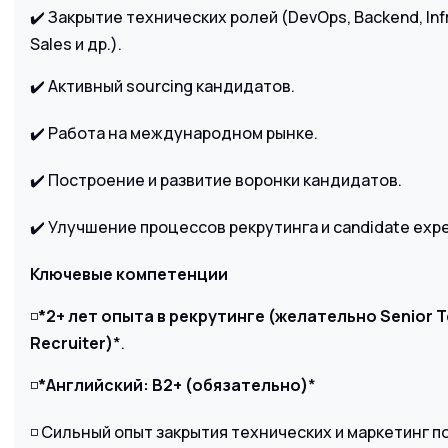
✔️ Закрытие технических ролей (DevOps, Backend, Infr
Sales и др.).
✔️ Активный sourcing кандидатов.
✔️ Работа на международном рынке.
✔️ Построение и развитие воронки кандидатов.
✔️ Улучшение процессов рекрутинга и candidate expe
Ключевые компетенции
◽️
*2+ лет опыта в рекрутинге (желательно Senior Te
Recruiter)
*.
◽️
*Английский: B2+ (обязательно)
*
◽️ Сильный опыт закрытия технических и маркетинг п