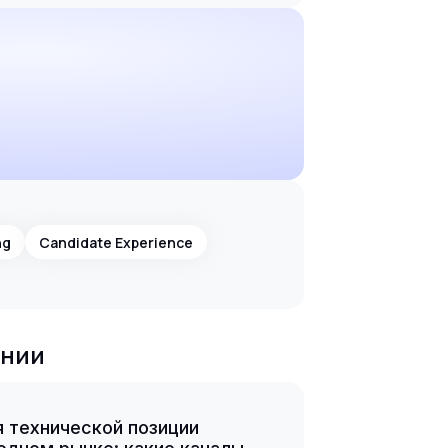
ng
Candidate Experience
ании
 технической позиции