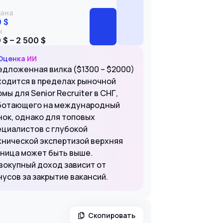
ана
0 $
к
 $ – 2 500 $
Оценка ИИ
едложенная вилка ($1300 – $2000)
ходится в пределах рыночной
мы для Senior Recruiter в СНГ,
ботающего на международный
нок, однако для топовых
ециалистов с глубокой
хнической экспертизой верхняя
аница может быть выше.
вокупный доход зависит от
нусов за закрытие вакансий.
Скопировать