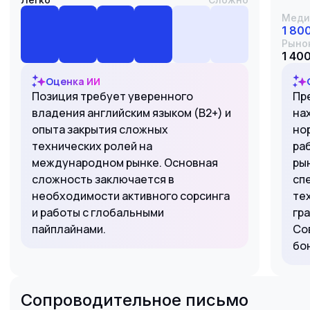
Меди
1 80
Рыно
1 400
Оценка ИИ
Позиция требует уверенного
Пр
владения английским языком (B2+) и
на
опыта закрытия сложных
нор
технических ролей на
ра
международном рынке. Основная
ры
сложность заключается в
сп
необходимости активного сорсинга
те
и работы с глобальными
гр
пайплайнами.
Со
бо
Сопроводительное письмо