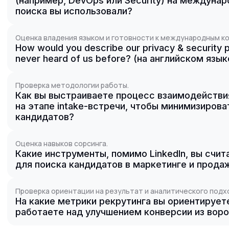
(например, DevOps или Security) на междуна
поиска вы использовали?
Оценка владения языком и готовности к международным к
How would you describe our privacy & security 
never heard of us before? (на английском язык
Проверка методологии работы.
Как вы выстраиваете процесс взаимодейств
на этапе intake-встречи, чтобы минимизиров
кандидатов?
Оценка навыков сорсинга.
Какие инструменты, помимо LinkedIn, вы счи
для поиска кандидатов в маркетинге и прода
Проверка ориентации на результат и аналитического подх
На какие метрики рекрутинга вы ориентирует
работаете над улучшением конверсии из вор