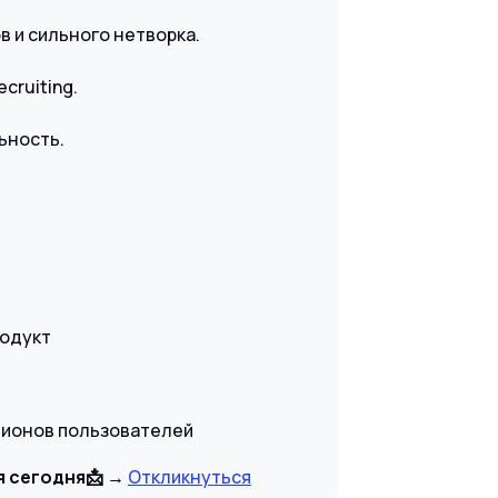
в и сильного нетворка.
ecruiting.
ьность.
одукт
иллионов пользователей
я сегодня
📩
→
Откликнуться