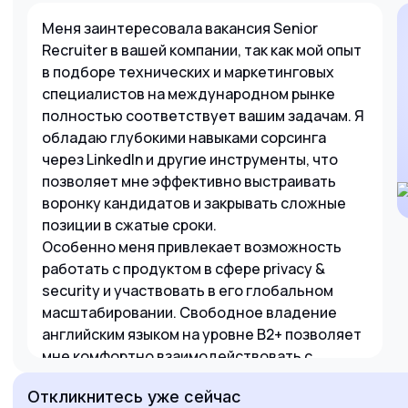
Меня заинтересовала вакансия Senior
Recruiter в вашей компании, так как мой опыт
в подборе технических и маркетинговых
специалистов на международном рынке
полностью соответствует вашим задачам. Я
обладаю глубокими навыками сорсинга
через LinkedIn и другие инструменты, что
позволяет мне эффективно выстраивать
воронку кандидатов и закрывать сложные
позиции в сжатые сроки.
Особенно меня привлекает возможность
работать с продуктом в сфере privacy &
security и участвовать в его глобальном
масштабировании. Свободное владение
английским языком на уровне B2+ позволяет
мне комфортно взаимодействовать с
кандидатами по всему миру и обеспечивать
Откликнитесь
уже сейчас
высокий уровень candidate experience. Буду