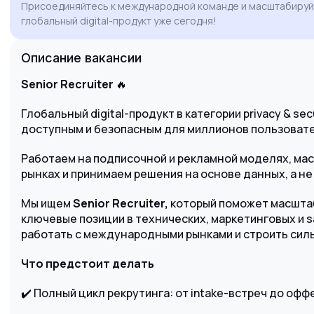
Присоединяйтесь к международной команде и масштабиру
рад обсудить, как мой нетворк и экспертиза
глобальный digital-продукт уже сегодня!
помогут вашей команде расти еще быстрее.
Описание вакансии
Senior Recruiter
🔥
Глобальный digital-продукт в категории privacy & se
доступным и безопасным для миллионов пользовате
Работаем на подписочной и рекламной моделях, м
рынках и принимаем решения на основе данных, а не
Мы ищем
Senior Recruiter,
который поможет масштаб
ключевые позиции в технических, маркетинговых и 
работать с международными рынками и строить сил
Что предстоит делать
✔️ Полный цикл рекрутинга: от intake-встреч до офф