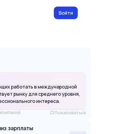
Войти
ющих работать в международной
вует рынку для среднего уровня,
фессионального интереса.
х компаний
Пожаловаться
из зарплаты