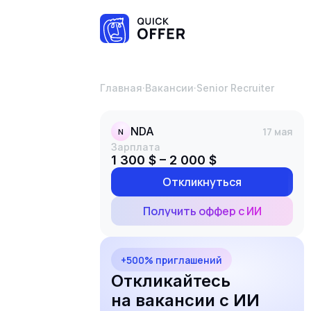
Главная
·
Вакансии
·
Senior Recruiter
NDA
17 мая
N
Зарплата
1 300 $ – 2 000 $
Откликнуться
Получить оффер с ИИ
+500% приглашений
Откликайтесь
на вакансии с ИИ