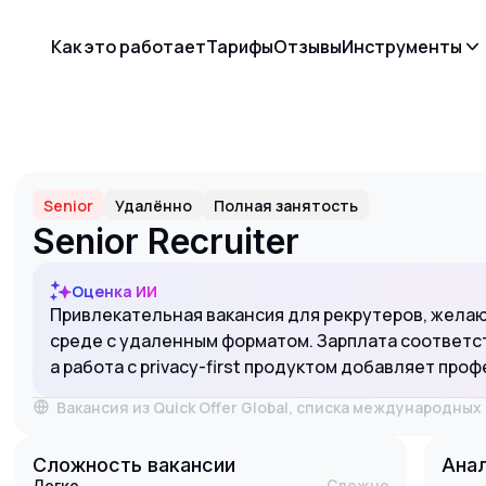
Как это работает
Тарифы
Отзывы
Инструменты
Senior
Удалённо
Полная занятость
Senior Recruiter
Оценка ИИ
Привлекательная вакансия для рекрутеров, жела
среде с удаленным форматом. Зарплата соответст
а работа с privacy-first продуктом добавляет про
Вакансия из Quick Offer Global, списка международны
Сложность вакансии
Анал
Легко
Сложно