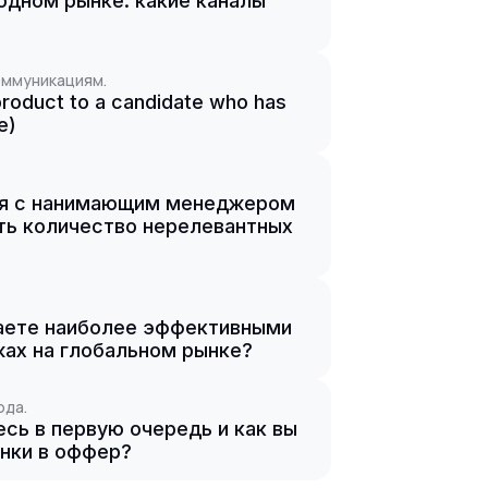
родном рынке: какие каналы
оммуникациям.
product to a candidate who has
е)
ия с нанимающим менеджером
ать количество нерелевантных
таете наиболее эффективными
жах на глобальном рынке?
ода.
есь в первую очередь и как вы
онки в оффер?