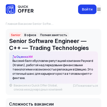
Войти
Главная
·
Вакансии
·
Senior Software Engineer — C++ — Trading Technologies
Senior
В офисе
Полная занятость
Senior Software Engineer —
C++ — Trading Technologies
Оценка ИИ
Высокий балл обусловлен репутацией компании Payward
(Kraken), работой над передовыми финансовыми
технологиями и возможностью релокации в Швецию. Это
отличный шанс для карьерного роста в топовом крипто-
финтехе.
Вакансия из Quick Offer Global,
Пожаловаться
списка международных компаний
Сложность вакансии