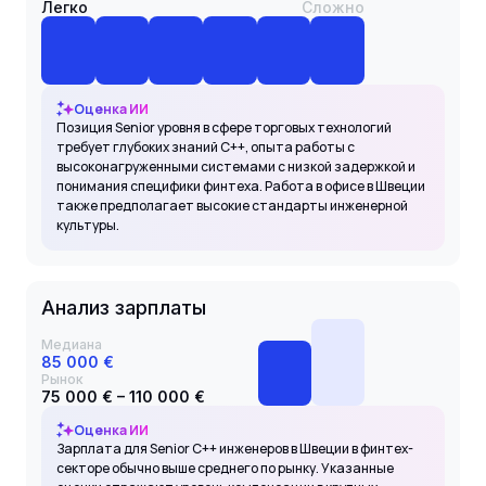
Легко
Сложно
Оценка ИИ
Позиция Senior уровня в сфере торговых технологий
требует глубоких знаний C++, опыта работы с
высоконагруженными системами с низкой задержкой и
понимания специфики финтеха. Работа в офисе в Швеции
также предполагает высокие стандарты инженерной
культуры.
Анализ зарплаты
Медиана
85 000 €
Рынок
75 000 € – 110 000 €
Оценка ИИ
Зарплата для Senior C++ инженеров в Швеции в финтех-
секторе обычно выше среднего по рынку. Указанные