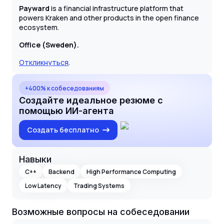
Payward
is a financial infrastructure platform that
powers Kraken and other products in the open finance
ecosystem.
Office (Sweden).
Откликнуться
.
+400% к собеседованиям
Создайте идеальное резюме с
помощью ИИ-агента
Создать бесплатно
Навыки
C++
Backend
High Performance Computing
Low Latency
Trading Systems
Возможные вопросы на собеседовании