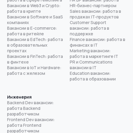
Вакансии в Web3 и Crypto:
HR-бизнес-партнером
работа в крипте
Sales вакансии: работа в
Вакансии в Software и SaaS
продажах IT-продуктов
компаниях
Customer Support
Вакансии в E-commerce:
вакансии: работа в
работа в ритейле
поддержке
Вакансии в EdTech: работа
Finance вакансии: работа в
в образовательных
финансах в IT
проектах
Marketing вакансии:
Вакансии в FinTech: работа
работа в маркетинге IT
в финтехе
PR и Communications
Вакансии в IoT и Hardware:
вакансии в IT
работа с железом
Education вакансии:
работа в образовании
Инженерия
Backend Dev вакансии:
работа Backend
разработчиком
Frontend Dev вакансии:
работа Frontend
разработчиком