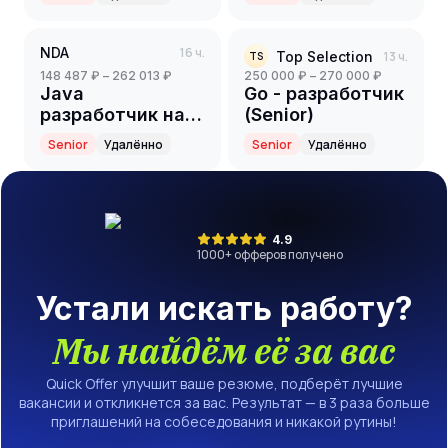
NDA
16 ч.
Top Selection
13 ч.
TS
148 487 ₽ – 262 013 ₽
250 000 ₽ – 270 000 ₽
Java
Go - разработчик
разработчик на
(Senior)
партнерский
Senior
Удалённо
Senior
Удалённо
проект(ритейл)
(Senior)
4.9
1000
+ офферов получено
Устали искать работу?
Мы найдём её за вас
Quick Offer улучшит ваше резюме, подберёт лучшие
вакансии и откликнется за вас. Результат — в 3 раза больше
приглашений на собеседования и никакой рутины!