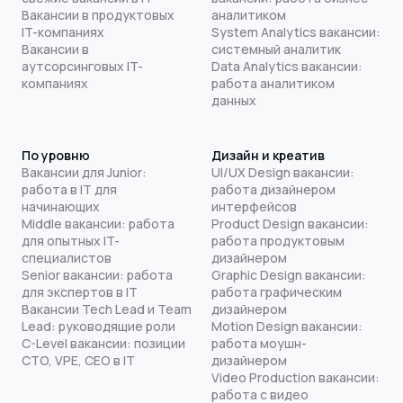
Вакансии в продуктовых
аналитиком
IT-компаниях
System Analytics вакансии:
Вакансии в
системный аналитик
аутсорсинговых IT-
Data Analytics вакансии:
компаниях
работа аналитиком
данных
По уровню
Дизайн и креатив
Вакансии для Junior:
UI/UX Design вакансии:
работа в IT для
работа дизайнером
начинающих
интерфейсов
Middle вакансии: работа
Product Design вакансии:
для опытных IT-
работа продуктовым
специалистов
дизайнером
Senior вакансии: работа
Graphic Design вакансии:
для экспертов в IT
работа графическим
Вакансии Tech Lead и Team
дизайнером
Lead: руководящие роли
Motion Design вакансии:
C-Level вакансии: позиции
работа моушн-
CTO, VPE, CEO в IT
дизайнером
Video Production вакансии:
работа с видео