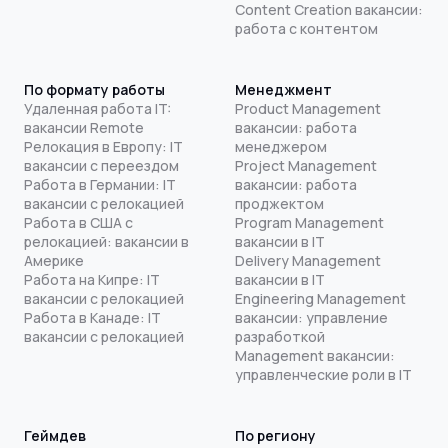
Content Creation вакансии:
работа с контентом
По формату работы
Менеджмент
Удаленная работа IT:
Product Management
вакансии Remote
вакансии: работа
Релокация в Европу: IT
менеджером
вакансии с переездом
Project Management
Работа в Германии: IT
вакансии: работа
вакансии с релокацией
проджектом
Работа в США с
Program Management
релокацией: вакансии в
вакансии в IT
Америке
Delivery Management
Работа на Кипре: IT
вакансии в IT
вакансии с релокацией
Engineering Management
Работа в Канаде: IT
вакансии: управление
вакансии с релокацией
разработкой
Management вакансии:
управленческие роли в IT
Геймдев
По региону