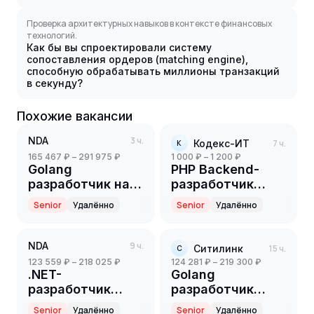
Проверка архитектурных навыков в контексте финансовых
технологий.
Как бы вы спроектировали систему
сопоставления ордеров (matching engine),
способную обрабатывать миллионы транзакций
в секунду?
Похожие вакансии
NDA
3 ч.
Кодекс-ИТ
7 ч.
К
165 467 ₽ – 291 975 ₽
1 000 ₽ – 1 200 ₽
Golang
PHP Backend-
разработчик на
разработчик
партнерский
(Part-time)
Senior
Удалённо
Senior
Удалённо
проект(ритейл)
(Senior)
NDA
9 ч.
Ситилинк
15 ч.
С
123 559 ₽ – 218 025 ₽
124 281 ₽ – 219 300 ₽
.NET-
Golang
разработчик
разработчик
(Senior)
(Senior)
Senior
Удалённо
Senior
Удалённо