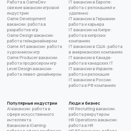
Работа в GameDev:
IT вакансии в Европе:
свежие вакансии игровой
работа с релокацией и
индустрии
удаленно
Game Development
IT вакансии в Германии:
вакансии: работа в
работа и карьера
разработке игр
IT вакансии на Кипре:
Game Design вакансии:
работа в кипрских
работа геймдизайнером
компаниях
Game Art вакансии: работа
IT вакансии в США: работа
художником игр
в американских компаниях
Game Producer вакансии:
IT вакансии в Канаде:
работа продюсером игр
работа в канадских IT
Level Design вакансии:
IT вакансии в Израиле:
работа левел-дизайнером
работа и релокация
IT вакансии в России:
работа в РФ компаниях
Популярные индустрии
Люди и бизнес
AI вакансии: работа в
HR Recruiting вакансии:
сфере искусственного
работа рекрутером
интеллекта
HR Operations вакансии:
Вакансии в iGaming:
работа в HR
работа в сфере гемблинга
HR BP вакансии: работа