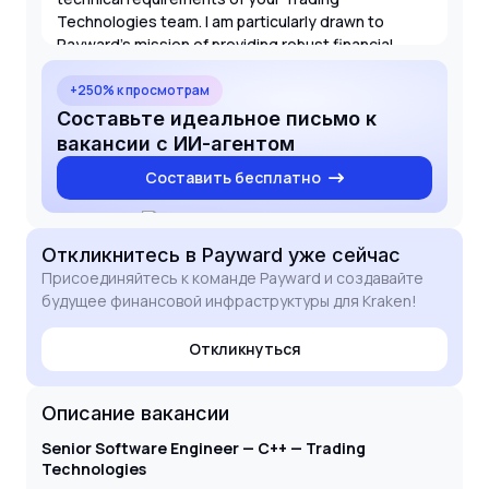
Technologies team. I am particularly drawn to
Payward's mission of providing robust financial
infrastructure and would welcome the opportunity
to apply my skills to your complex engineering
+250% к просмотрам
challenges.
Составьте идеальное письмо к
вакансии с ИИ-агентом
Составить бесплатно
Откликнитесь
в Payward
уже сейчас
Присоединяйтесь к команде Payward и создавайте
будущее финансовой инфраструктуры для Kraken!
Откликнуться
Описание вакансии
Senior Software Engineer — C++ — Trading
Technologies