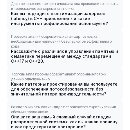
Для торговых систем критически важна производительность
и предсказуемость времени отклика.
Как вы подходите к оптимизации задержек
(latency) в C++ приложениях и какие
инструменты профилирования используете?
Проверка знаний современных стандартов языка,
необходимых для написания безопасного и эффективного
кода.
Расскажите о различиях в управлении памятью и
семантике перемещения между стандартами
C++17 и C++20.
Торговые платформы обрабатывают огромные потоки
данных одновременно.
Какие паттерны проектирования вы используете
для обеспечения потокобезопасности без
значительной потери производительности?
Важно понимать, как кандидат справляется с критическими
сбоями в продакшене.
Опишите ваш самый сложный случай отладки
распределенной системы: как вы нашли причину
и как предотвратили повторение?