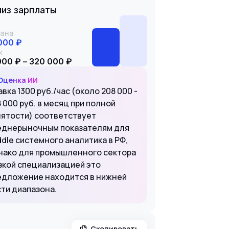
из зарплаты
ана
000 ₽
к
000 ₽ – 320 000 ₽
Оценка ИИ
вка 1300 руб./час (около 208 000 -
 000 руб. в месяц при полной
нятости) соответствует
еднерыночным показателям для
dle системного аналитика в РФ,
нако для промышленного сектора
узкой специализацией это
едложение находится в нижней
сти диапазона.
Скопировать