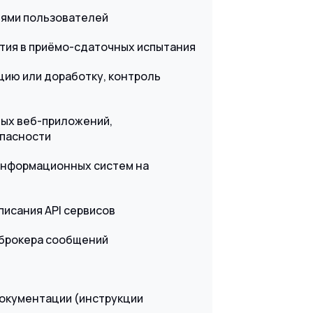
ниями пользователей
стия в приёмо-сдаточных испытания
цию или доработку, контроль
ных веб-приложений,
опасности
 информационных систем на
писания API сервисов
 брокера сообщений
документации (инструкции