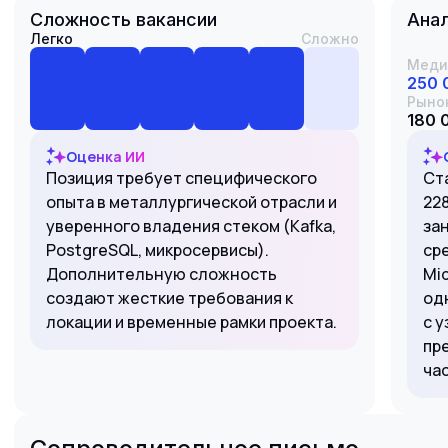
Сложность вакансии
Анал
Легко
Сложно
Меди
250 
Рыно
180 
Оценка ИИ
Позиция требует специфического
Ста
опыта в металлургической отрасли и
228
уверенного владения стеком (Kafka,
за
PostgreSQL, микросервисы).
ср
Дополнительную сложность
Mid
создают жесткие требования к
од
локации и временные рамки проекта.
с 
пр
ча