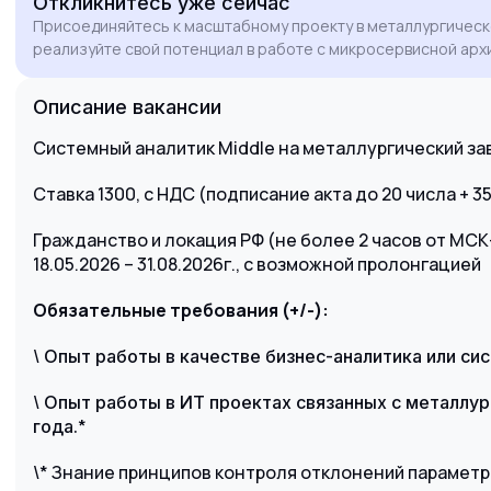
Откликнитесь
уже сейчас
Jira/Confluence и проектировать процессы в
Присоединяйтесь к масштабному проекту в металлургическ
нотациях UML и BPMN. Готов обеспечить
реализуйте свой потенциал в работе с микросервисной арх
высокое качество документации и
эффективную коммуникацию между
Описание вакансии
бизнесом и разработкой для достижения
целей проекта в установленные сроки.
Системный аналитик Middle на металлургический за
Ставка 1300, с НДС (подписание акта до 20 числа + 3
Гражданство и локация РФ (не более 2 часов от МСК
18.05.2026 – 31.08.2026г., с возможной пролонгацией
Обязательные требования (+/-):
\
Опыт работы в качестве бизнес-аналитика или си
\
Опыт работы в ИТ проектах связанных с металлур
*
года.
\* Знание принципов контроля отклонений парамет