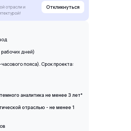
Откликнуться
ой отрасли и
итектурой!
вод
5 рабочих дней)
-часового пояса). Срок проекта:
*
стемного аналитика
не менее 3 лет
гической отраслью - не менее 1
ров