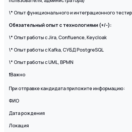
пользователя, администратора)
\* Опыт функционального и интеграционного тести
Обязательный опыт с технологиями (+/-):
\* Опыт работы с Jira, Confluence, Keycloak
\* Опыт работы с Kafka, СУБД PostgreSQL
\* Опыт работы с UML, BPMN
❗️Важно
При отправке кандидата приложите информацию:
ФИО
Дата рождения
Локация