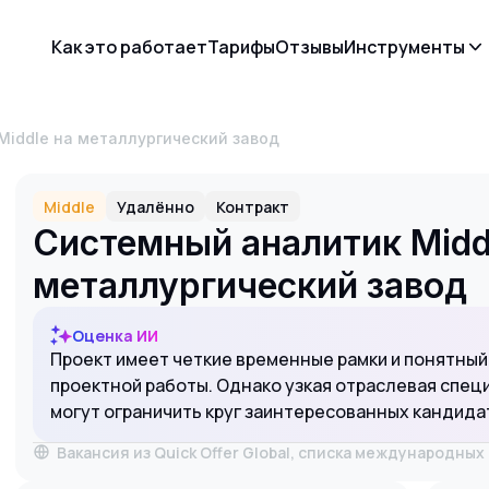
Как это работает
Тарифы
Отзывы
Инструменты
Middle на металлургический завод
Middle
Удалённо
Контракт
Системный аналитик Midd
металлургический завод
Оценка ИИ
Проект имеет четкие временные рамки и понятный
проектной работы. Однако узкая отраслевая спец
могут ограничить круг заинтересованных кандида
Вакансия из Quick Offer Global, списка международны