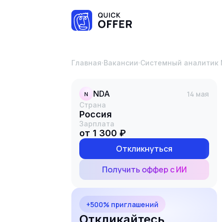
Главная
·
Вакансии
·
Системный аналитик 
NDA
14 мая
N
Страна
Россия
Зарплата
от 1 300 ₽
Откликнуться
Получить оффер с ИИ
+500% приглашений
Откликайтесь