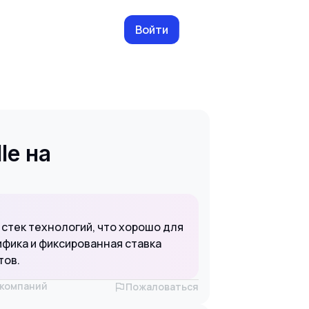
Войти
le на
 стек технологий, что хорошо для
ифика и фиксированная ставка
тов.
х компаний
Пожаловаться