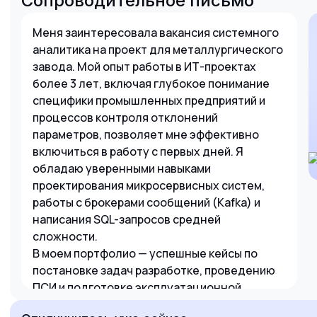
Сопроводительное письмо
Меня заинтересовала вакансия системного
аналитика на проект для металлургического
завода. Мой опыт работы в ИТ-проектах
более 3 лет, включая глубокое понимание
специфики промышленных предприятий и
процессов контроля отклонений
параметров, позволяет мне эффективно
включиться в работу с первых дней. Я
обладаю уверенными навыками
проектирования микросервисных систем,
работы с брокерами сообщений (Kafka) и
написания SQL-запросов средней
сложности.
В моем портфолио — успешные кейсы по
постановке задач разработке, проведению
ПСИ и подготовке эксплуатационной
документации. Я привык работать в связке