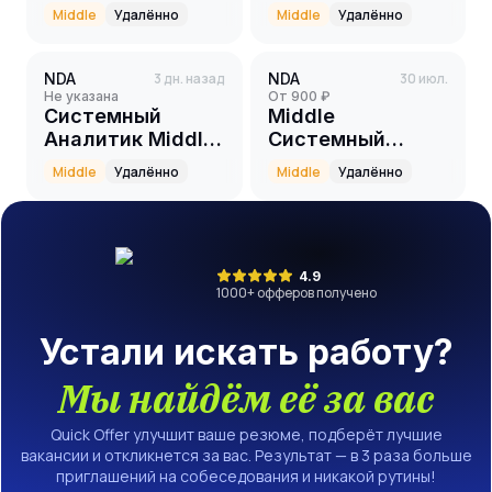
Middle
Удалённо
Middle
Удалённо
NDA
3 дн. назад
NDA
30 июл.
Не указана
от 900 ₽
Системный
Middle
Аналитик Middle
Системный
(SOC)
аналитик
Middle
Удалённо
Middle
Удалённо
4.9
1000
+ офферов получено
Устали искать работу?
Мы найдём её за вас
Quick Offer улучшит ваше резюме, подберёт лучшие
вакансии и откликнется за вас. Результат — в 3 раза больше
приглашений на собеседования и никакой рутины!