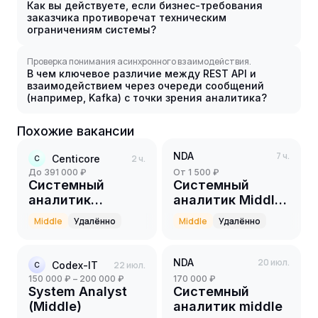
Как вы действуете, если бизнес-требования
заказчика противоречат техническим
ограничениям системы?
Проверка понимания асинхронного взаимодействия.
В чем ключевое различие между REST API и
взаимодействием через очереди сообщений
(например, Kafka) с точки зрения аналитика?
Похожие вакансии
NDA
7 ч.
Centicore
2 ч.
C
до 391 000 ₽
от 1 500 ₽
Системный
Системный
аналитик
аналитик Middle
(middle+)
в брокерскую
Middle
Удалённо
Middle
Удалённо
компанию
NDA
20 июл.
Codex-IT
22 июл.
C
150 000 ₽ – 200 000 ₽
170 000 ₽
System Analyst
Системный
(Middle)
аналитик middle