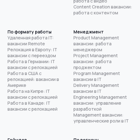
работа с видео
Content Creation вакансии:
работа с контентом
По формату работы
Менеджмент
Удаленная работа IT:
Product Management
вакансии Remote
вакансии: работа
Релокация в Европу: IT
менеджером
вакансии с переездом
Project Management
Работа в Германии: IT
вакансии: работа
вакансии с релокацией
проджектом
Работа в США с
Program Management
релокацией: вакансии в
вакансии в IT
Америке
Delivery Management
Работа на Кипре: IT
вакансии в IT
вакансии с релокацией
Engineering Management
Работа в Канаде: IT
вакансии: управление
вакансии с релокацией
разработкой
Management вакансии:
управленческие роли в IT
Геймдев
По региону