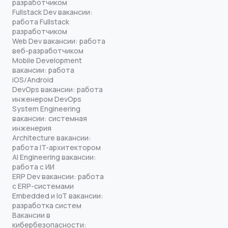
разработчиком
Fullstack Dev вакансии:
работа Fullstack
разработчиком
Web Dev вакансии: работа
веб-разработчиком
Mobile Development
вакансии: работа
iOS/Android
DevOps вакансии: работа
инженером DevOps
System Engineering
вакансии: системная
инженерия
Architecture вакансии:
работа IT-архитектором
AI Engineering вакансии:
работа с ИИ
ERP Dev вакансии: работа
с ERP-системами
Embedded и IoT вакансии:
разработка систем
Вакансии в
кибербезопасности: