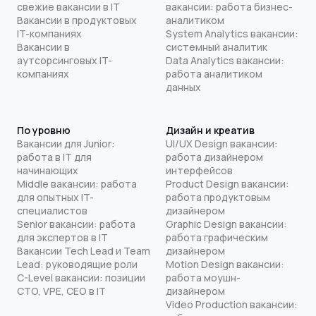
свежие вакансии в IT
вакансии: работа бизнес-
Вакансии в продуктовых
аналитиком
IT-компаниях
System Analytics вакансии:
Вакансии в
системный аналитик
аутсорсинговых IT-
Data Analytics вакансии:
компаниях
работа аналитиком
данных
По уровню
Дизайн и креатив
Вакансии для Junior:
UI/UX Design вакансии:
работа в IT для
работа дизайнером
начинающих
интерфейсов
Middle вакансии: работа
Product Design вакансии:
для опытных IT-
работа продуктовым
специалистов
дизайнером
Senior вакансии: работа
Graphic Design вакансии:
для экспертов в IT
работа графическим
Вакансии Tech Lead и Team
дизайнером
Lead: руководящие роли
Motion Design вакансии:
C-Level вакансии: позиции
работа моушн-
CTO, VPE, CEO в IT
дизайнером
Video Production вакансии: