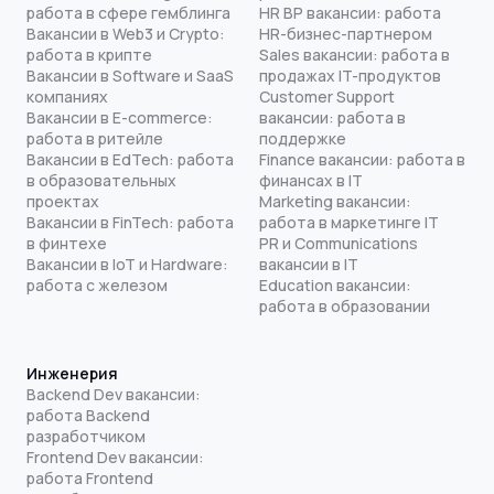
работа в сфере гемблинга
HR BP вакансии: работа
Вакансии в Web3 и Crypto:
HR-бизнес-партнером
работа в крипте
Sales вакансии: работа в
Вакансии в Software и SaaS
продажах IT-продуктов
компаниях
Customer Support
Вакансии в E-commerce:
вакансии: работа в
работа в ритейле
поддержке
Вакансии в EdTech: работа
Finance вакансии: работа в
в образовательных
финансах в IT
проектах
Marketing вакансии:
Вакансии в FinTech: работа
работа в маркетинге IT
в финтехе
PR и Communications
Вакансии в IoT и Hardware:
вакансии в IT
работа с железом
Education вакансии:
работа в образовании
Инженерия
Backend Dev вакансии:
работа Backend
разработчиком
Frontend Dev вакансии:
работа Frontend