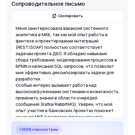
Сопроводительное письмо
Скопировать
Меня заинтересовала вакансия системного
аналитика в МКБ, так как мой опыт работы в
финтехе и проектировании интеграций
(REST/SOAP) полностью соответствует
задачам проекта ДБО. Я обладаю навыками
сбора требований, моделирования процессов в
BPMN и написания SQL-запросов, что позволит
мне эффективно декомпозировать задачи для
разработки.
Особый интерес вызывает работа над
высоконагруженными системами и возможность
применить знания в области очередей
сообщений (Kafka/RabbitMQ). Уверен, что мой
опыт участия в банковских проектах поможет
команде МКБ в развитии дистанционного
обслуживания физических лиц.
+250% к просмотрам