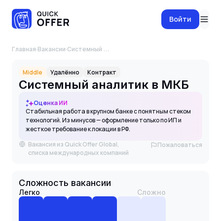
Войти
Главная
·
Вакансии
·
Системный аналитик в МКБ
Middle
Удалённо
Контракт
Системный аналитик в МКБ
Оценка ИИ
Стабильная работа в крупном банке с понятным стеком
технологий. Из минусов — оформление только по ИП и
жесткое требование к локации в РФ.
Вакансия из Quick Offer Global,
Пожаловаться
списка международных компаний
Сложность вакансии
Легко
Сложно