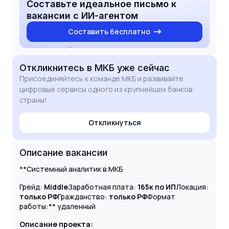
Составьте идеальное письмо к
вакансии с ИИ-агентом
Составить бесплатно
Откликнитесь
в МКБ
уже сейчас
Присоединяйтесь к команде МКБ и развивайте
цифровые сервисы одного из крупнейших банков
страны!
Откликнуться
Описание вакансии
**Системный аналитик в МКБ
Грейд:
Middle
Заработная плата:
165к по ИП
Локация:
только РФ
Гражданство:
только РФ
Формат
работы:** удаленный
Описание проекта: