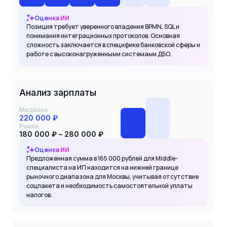
Оценка ИИ
Позиция требует уверенного владения BPMN, SQL и
понимания интеграционных протоколов. Основная
сложность заключается в специфике банковской сферы и
работе с высоконагруженными системами ДБО.
Анализ зарплаты
Медиана
220 000 ₽
Рынок
180 000 ₽ – 280 000 ₽
Оценка ИИ
Предложенная сумма в 165 000 рублей для Middle-
специалиста на ИП находится на нижней границе
рыночного диапазона для Москвы, учитывая отсутствие
соцпакета и необходимость самостоятельной уплаты
налогов.