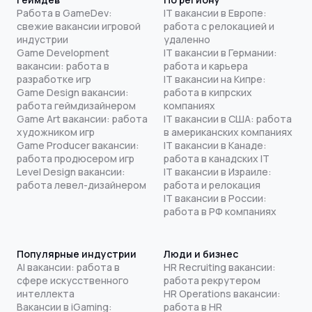
Работа в GameDev:
IT вакансии в Европе:
свежие вакансии игровой
работа с релокацией и
индустрии
удаленно
Game Development
IT вакансии в Германии:
вакансии: работа в
работа и карьера
разработке игр
IT вакансии на Кипре:
Game Design вакансии:
работа в кипрских
работа геймдизайнером
компаниях
Game Art вакансии: работа
IT вакансии в США: работа
художником игр
в американских компаниях
Game Producer вакансии:
IT вакансии в Канаде:
работа продюсером игр
работа в канадских IT
Level Design вакансии:
IT вакансии в Израиле:
работа левел-дизайнером
работа и релокация
IT вакансии в России:
работа в РФ компаниях
Популярные индустрии
Люди и бизнес
AI вакансии: работа в
HR Recruiting вакансии:
сфере искусственного
работа рекрутером
интеллекта
HR Operations вакансии:
Вакансии в iGaming:
работа в HR