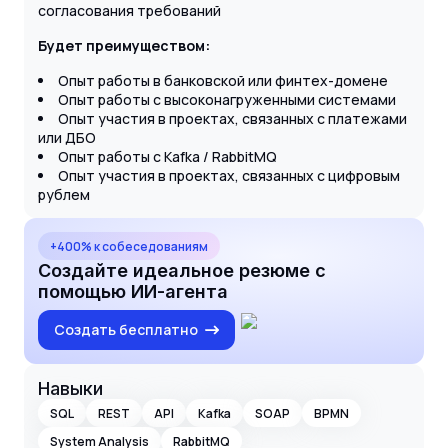
согласования требований
Будет преимуществом:
Опыт работы в банковской или финтех-домене
Опыт работы с высоконагруженными системами
Опыт участия в проектах, связанных с платежами
или ДБО
Опыт работы с Kafka / RabbitMQ
Опыт участия в проектах, связанных с цифровым
рублем
+400% к собеседованиям
Создайте идеальное резюме с
помощью ИИ-агента
Создать бесплатно
Навыки
SQL
REST
API
Kafka
SOAP
BPMN
System Analysis
RabbitMQ