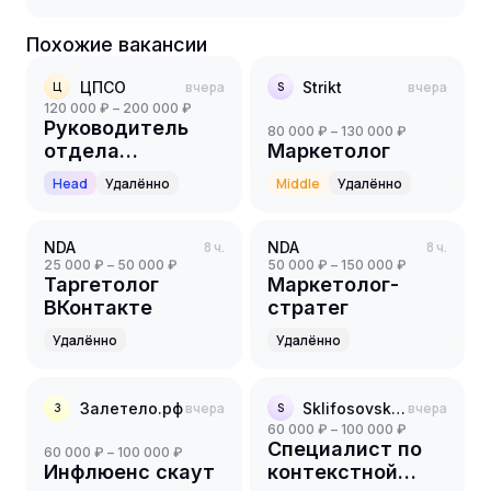
Похожие вакансии
ЦПСО
вчера
Strikt
вчера
Ц
S
120 000 ₽ – 200 000 ₽
Руководитель
80 000 ₽ – 130 000 ₽
отдела
Маркетолог
маркетинга
Head
Удалённо
Middle
Удалённо
NDA
8 ч.
NDA
8 ч.
25 000 ₽ – 50 000 ₽
50 000 ₽ – 150 000 ₽
Таргетолог
Маркетолог-
ВКонтакте
стратег
Удалённо
Удалённо
Залетело.рф
вчера
Sklifosovsky.Pro
вчера
З
S
60 000 ₽ – 100 000 ₽
Специалист по
60 000 ₽ – 100 000 ₽
Инфлюенс скаут
контекстной