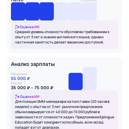
Оценка ИИ
Средний уровень сложности обусловлен требованием к
опыту от 3 лет и знанию английского языка, однако
частичная занятость делает вакансию доступной.
Анализ зарплаты
Медиана
55 000 ₽
Рынок
35 000 ₽ – 75 000 ₽
Оценка ИИ
Для позиции SMM-менеджера на полставки (20 часов в
неделю) с опытом от 3 лет, рыночное предложение
обычно варьируется от 40 000 до 70 000 рублей в
зависимости от сложности задач. Предложение Epilogue
Education будет конкурентоспособным, если оклад
попадет в этот диапазон.