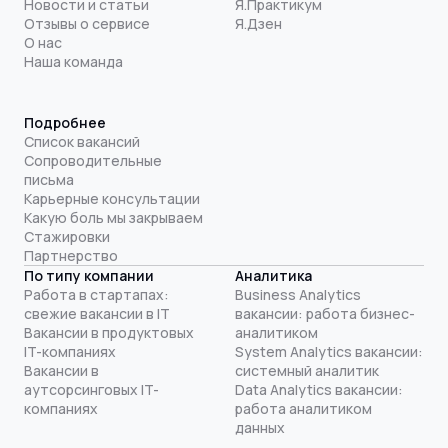
Новости и статьи
Я.Практикум
Отзывы о сервисе
Я.Дзен
О нас
Наша команда
Подробнее
Список вакансий
Сопроводительные
письма
Карьерные консультации
Какую боль мы закрываем
Стажировки
Партнерство
По типу компании
Аналитика
Работа в стартапах:
Business Analytics
свежие вакансии в IT
вакансии: работа бизнес-
Вакансии в продуктовых
аналитиком
IT-компаниях
System Analytics вакансии:
Вакансии в
системный аналитик
аутсорсинговых IT-
Data Analytics вакансии:
компаниях
работа аналитиком
данных