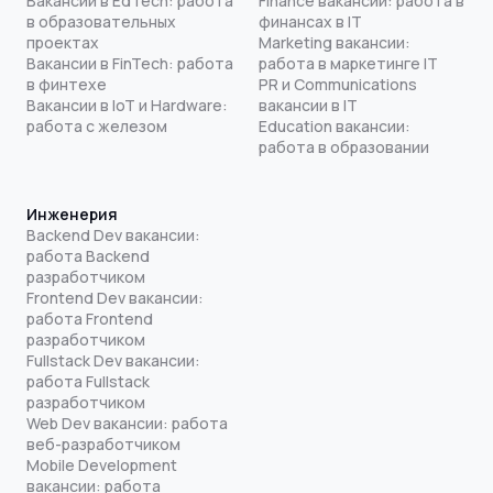
Вакансии в EdTech: работа
Finance вакансии: работа в
в образовательных
финансах в IT
проектах
Marketing вакансии:
Вакансии в FinTech: работа
работа в маркетинге IT
в финтехе
PR и Communications
Вакансии в IoT и Hardware:
вакансии в IT
работа с железом
Education вакансии:
работа в образовании
Инженерия
Backend Dev вакансии:
работа Backend
разработчиком
Frontend Dev вакансии:
работа Frontend
разработчиком
Fullstack Dev вакансии:
работа Fullstack
разработчиком
Web Dev вакансии: работа
веб-разработчиком
Mobile Development
вакансии: работа