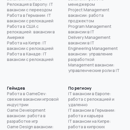
Релокация в Европу: IT
менеджером
вакансии с переездом
Project Management
Работа в Германии: IT
вакансии: работа
вакансии с релокацией
проджектом
Работа в США с
Program Management
релокацией: вакансии в
вакансии в IT
Америке
Delivery Management
Работа на Кипре: IT
вакансии в IT
вакансии с релокацией
Engineering Management
Работа в Канаде: IT
вакансии: управление
вакансии с релокацией
разработкой
Management вакансии:
управленческие роли в IT
Геймдев
По региону
Работа в GameDev:
IT вакансии в Европе:
свежие вакансии игровой
работа с релокацией и
индустрии
удаленно
Game Development
IT вакансии в Германии:
вакансии: работа в
работа и карьера
разработке игр
IT вакансии на Кипре:
Game Design вакансии:
работа в кипрских