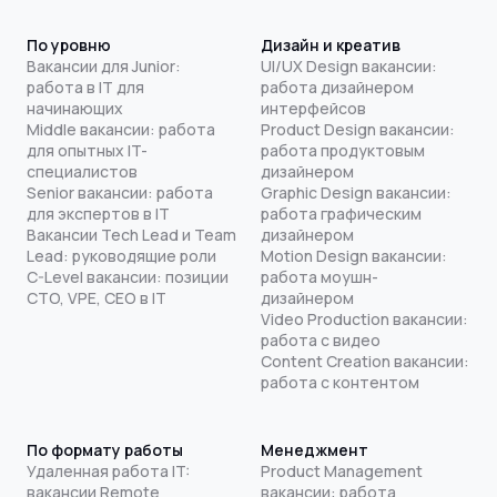
По уровню
Дизайн и креатив
Вакансии для Junior:
UI/UX Design вакансии:
работа в IT для
работа дизайнером
начинающих
интерфейсов
Middle вакансии: работа
Product Design вакансии:
для опытных IT-
работа продуктовым
специалистов
дизайнером
Senior вакансии: работа
Graphic Design вакансии:
для экспертов в IT
работа графическим
Вакансии Tech Lead и Team
дизайнером
Lead: руководящие роли
Motion Design вакансии:
C-Level вакансии: позиции
работа моушн-
CTO, VPE, CEO в IT
дизайнером
Video Production вакансии:
работа с видео
Content Creation вакансии:
работа с контентом
По формату работы
Менеджмент
Удаленная работа IT:
Product Management
вакансии Remote
вакансии: работа