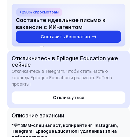
внедрять их в контент-стратегию. Буду рад
обсудить, как мой опыт поможет усилить
+250% к просмотрам
присутствие вашего бренда в социальных сетях
Составьте идеальное письмо к
на условиях парт-тайм занятости.
вакансии с ИИ-агентом
Составить бесплатно
Откликнитесь
в Epilogue Education
уже
сейчас
Откликайтесь в Telegram, чтобы стать частью
команды Epilogue Education и развивать EdTech-
проекты!
Откликнуться
Описание вакансии
*
💬
*
SMM-специалист, копирайтинг, Instagram,
Telegram | Epilogue Education | удалёнка | зп на
собеседовании