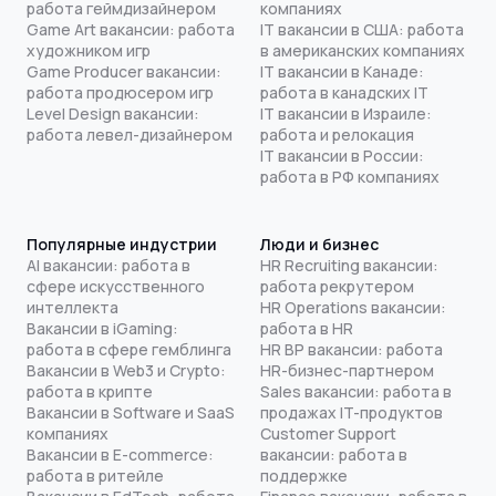
работа геймдизайнером
компаниях
Game Art вакансии: работа
IT вакансии в США: работа
художником игр
в американских компаниях
Game Producer вакансии:
IT вакансии в Канаде:
работа продюсером игр
работа в канадских IT
Level Design вакансии:
IT вакансии в Израиле:
работа левел-дизайнером
работа и релокация
IT вакансии в России:
работа в РФ компаниях
Популярные индустрии
Люди и бизнес
AI вакансии: работа в
HR Recruiting вакансии:
сфере искусственного
работа рекрутером
интеллекта
HR Operations вакансии:
Вакансии в iGaming:
работа в HR
работа в сфере гемблинга
HR BP вакансии: работа
Вакансии в Web3 и Crypto:
HR-бизнес-партнером
работа в крипте
Sales вакансии: работа в
Вакансии в Software и SaaS
продажах IT-продуктов
компаниях
Customer Support
Вакансии в E-commerce:
вакансии: работа в
работа в ритейле
поддержке