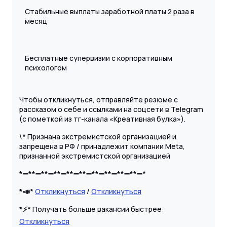
Стабильные выплаты заработной платы 2 раза в
месяц
Бесплатные супервизии с корпоративным
психологом
Чтобы откликнуться, отправляйте резюме с
рассказом о себе и ссылками на соцсети в Telegram
(с пометкой из тг-канала «Креативная булка»).
\* Признана экстремистской организацией и
запрещена в РФ / принадлежит компании Meta,
признанной экстремистской организацией
*➖
**➖
**➖
**➖
**➖
**➖
**➖
**➖
**➖
**➖
*
*📣
*
Откликнуться
/
Откликнуться
*⚡️
* Получать больше вакансий быстрее:
Откликнуться