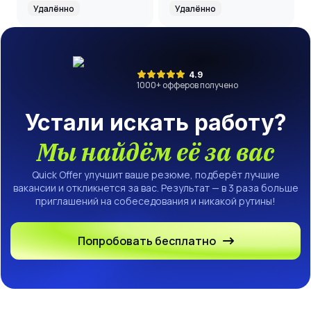
рекламе
Удалённо
Удалённо
(Контекстолог)
4.9
1000
+ офферов получено
Устали искать работу?
Мы найдём её за вас
Quick Offer улучшит ваше резюме, подберёт лучшие
вакансии и откликнется за вас. Результат — в 3 раза больше
приглашений на собеседования и никакой рутины!
Попробовать бесплатно