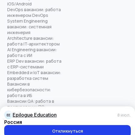
iOS/Android
DevOps вакансии: работа
инженером DevOps
System Engineering
вакансии: системная
инженерия
Architecture вакансии:
работа IT-архитектором
AI Engineering вакансии:
работа с ИИ
ERP Dev вакансии: работа
с ERP-системами
Embedded и IoT вакансии:
разработка систем
Вакансии в
кибербезопасности:
работа в ИБ
Вакансии QA: работа в
тестировании ПО
Все права защищены
Epilogue Education
8 июл.
EE
© quick-offer.ru 2024–2026
Россия
Использование cookie
Оферта на оказание услуг
Откликнуться
Политика конфиденциальности