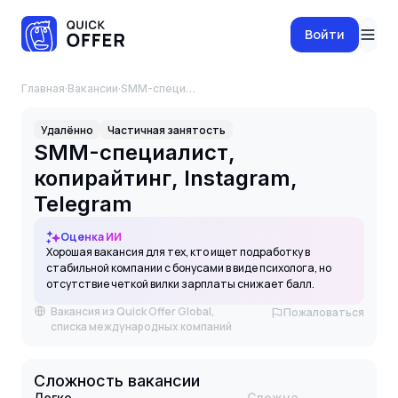
Войти
Главная
·
Вакансии
·
SMM-специалист, копирайтинг, Instagram, Telegram
Удалённо
Частичная занятость
SMM-специалист,
копирайтинг, Instagram,
Telegram
Оценка ИИ
Хорошая вакансия для тех, кто ищет подработку в
стабильной компании с бонусами в виде психолога, но
отсутствие четкой вилки зарплаты снижает балл.
Вакансия из Quick Offer Global,
Пожаловаться
списка международных компаний
Сложность вакансии
Легко
Сложно