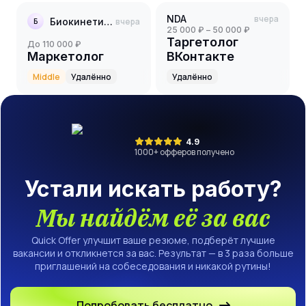
NDA
вчера
Биокинетика
вчера
Б
25 000 ₽ – 50 000 ₽
Таргетолог
до 110 000 ₽
Маркетолог
ВКонтакте
Middle
Удалённо
Удалённо
4.9
1000
+ офферов получено
Устали искать работу?
Мы найдём её за вас
Quick Offer улучшит ваше резюме, подберёт лучшие
вакансии и откликнется за вас. Результат — в 3 раза больше
приглашений на собеседования и никакой рутины!
Попробовать бесплатно