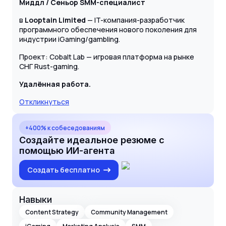
Миддл / Сеньор SMM-специалист
в
Looptain Limited
— IT-компания-разработчик
программного обеспечения нового поколения для
индустрии iGaming/gambling.
Проект: Cobalt Lab — игровая платформа на рынке
СНГ Rust-gaming.
Удалённая работа.
Откликнуться
+400% к собеседованиям
Создайте идеальное резюме с
помощью ИИ-агента
Создать бесплатно
Навыки
Content Strategy
Community Management