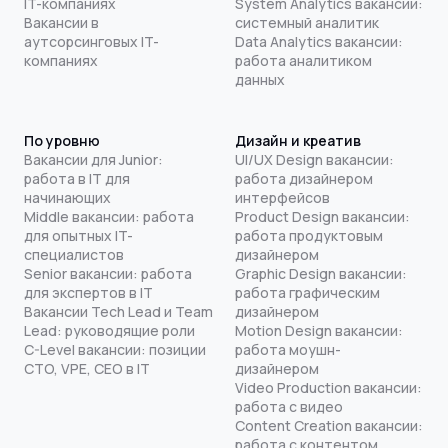
IT-компаниях
System Analytics вакансии:
Вакансии в
системный аналитик
аутсорсинговых IT-
Data Analytics вакансии:
компаниях
работа аналитиком
данных
По уровню
Дизайн и креатив
Вакансии для Junior:
UI/UX Design вакансии:
работа в IT для
работа дизайнером
начинающих
интерфейсов
Middle вакансии: работа
Product Design вакансии:
для опытных IT-
работа продуктовым
специалистов
дизайнером
Senior вакансии: работа
Graphic Design вакансии:
для экспертов в IT
работа графическим
Вакансии Tech Lead и Team
дизайнером
Lead: руководящие роли
Motion Design вакансии:
C-Level вакансии: позиции
работа моушн-
CTO, VPE, CEO в IT
дизайнером
Video Production вакансии:
работа с видео
Content Creation вакансии:
работа с контентом