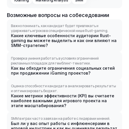
iGaming
Marketing Analysis
SMM
Возможные вопросы на собеседовании
Важно понимать, как кандидат будет привлекать и
удерживать игроков в специфической нише Rust-gaming.
Какие ключевые особенности аудитории Rust-
gaming вы можете выделить и как они влияют на
SMM-стратегию?
Проверка умения работать в условиях ограничений
рекламных площадок для гемблинг-тематики.
Как вы обходите ограничения социальных сетей
при продвижении iGaming проектов?
Оценка способности кандидата анализировать результаты
и оптимизировать бюджет.
Какие метрики эффективности (KPI) вы считаете
наиболее важными для игрового проекта на
этапе масштабирования?
SMM в играх часто завязан на работе с лидерами мнений.
Был ли у вас опыт работы с инфлюенсерами в
игровой индустрии и как вы оценивали результат