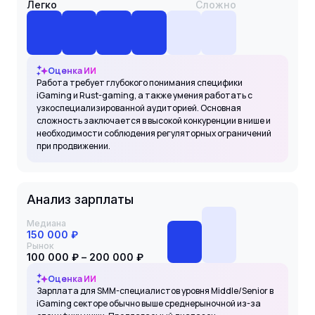
Легко
Сложно
Оценка ИИ
Работа требует глубокого понимания специфики
iGaming и Rust-gaming, а также умения работать с
узкоспециализированной аудиторией. Основная
сложность заключается в высокой конкуренции в нише и
необходимости соблюдения регуляторных ограничений
при продвижении.
Анализ зарплаты
Медиана
150 000 ₽
Рынок
100 000 ₽ – 200 000 ₽
Оценка ИИ
Зарплата для SMM-специалистов уровня Middle/Senior в
iGaming секторе обычно выше среднерыночной из-за