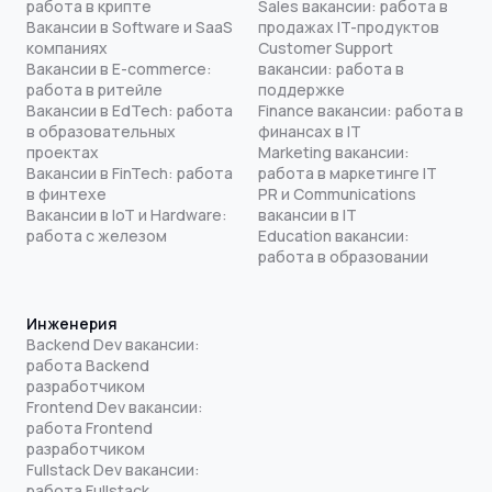
работа в крипте
Sales вакансии: работа в
Вакансии в Software и SaaS
продажах IT-продуктов
компаниях
Customer Support
Вакансии в E-commerce:
вакансии: работа в
работа в ритейле
поддержке
Вакансии в EdTech: работа
Finance вакансии: работа в
в образовательных
финансах в IT
проектах
Marketing вакансии:
Вакансии в FinTech: работа
работа в маркетинге IT
в финтехе
PR и Communications
Вакансии в IoT и Hardware:
вакансии в IT
работа с железом
Education вакансии:
работа в образовании
Инженерия
Backend Dev вакансии:
работа Backend
разработчиком
Frontend Dev вакансии:
работа Frontend
разработчиком
Fullstack Dev вакансии:
работа Fullstack