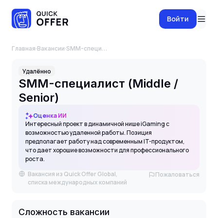
Войти
Главная
·
Вакансии
·
SMM-специалист (Middle / Senior)
Удалённо
SMM-специалист (Middle /
Senior)
Оценка ИИ
Интересный проект в динамичной нише iGaming с
возможностью удаленной работы. Позиция
предполагает работу над современным IT-продуктом,
что дает хорошие возможности для профессионального
роста.
Вакансия из Quick Offer Global,
Пожаловаться
списка международных компаний
Сложность вакансии