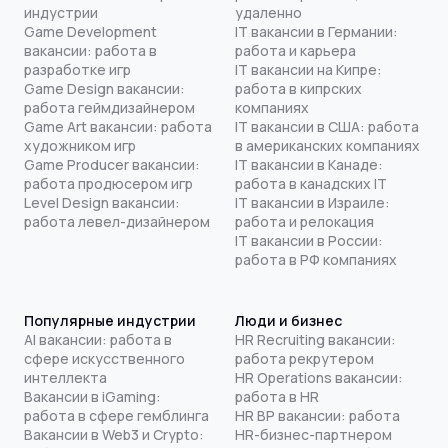
индустрии
удаленно
Game Development
IT вакансии в Германии:
вакансии: работа в
работа и карьера
разработке игр
IT вакансии на Кипре:
Game Design вакансии:
работа в кипрских
работа геймдизайнером
компаниях
Game Art вакансии: работа
IT вакансии в США: работа
художником игр
в американских компаниях
Game Producer вакансии:
IT вакансии в Канаде:
работа продюсером игр
работа в канадских IT
Level Design вакансии:
IT вакансии в Израиле:
работа левел-дизайнером
работа и релокация
IT вакансии в России:
работа в РФ компаниях
Популярные индустрии
Люди и бизнес
AI вакансии: работа в
HR Recruiting вакансии:
сфере искусственного
работа рекрутером
интеллекта
HR Operations вакансии:
Вакансии в iGaming:
работа в HR
работа в сфере гемблинга
HR BP вакансии: работа
Вакансии в Web3 и Crypto:
HR-бизнес-партнером