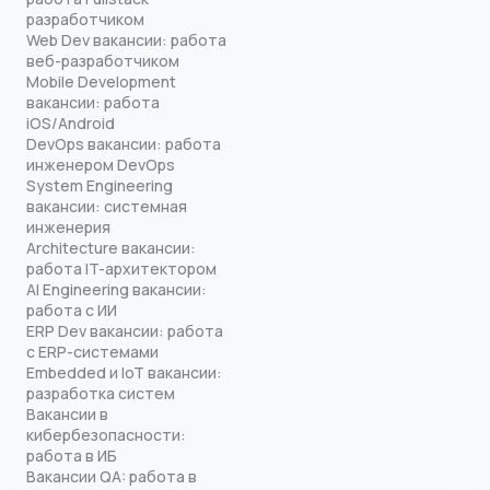
разработчиком
Web Dev вакансии: работа
веб-разработчиком
Mobile Development
вакансии: работа
iOS/Android
DevOps вакансии: работа
инженером DevOps
System Engineering
вакансии: системная
инженерия
Architecture вакансии:
работа IT-архитектором
AI Engineering вакансии:
работа с ИИ
ERP Dev вакансии: работа
с ERP-системами
Embedded и IoT вакансии:
разработка систем
Вакансии в
кибербезопасности:
работа в ИБ
Вакансии QA: работа в