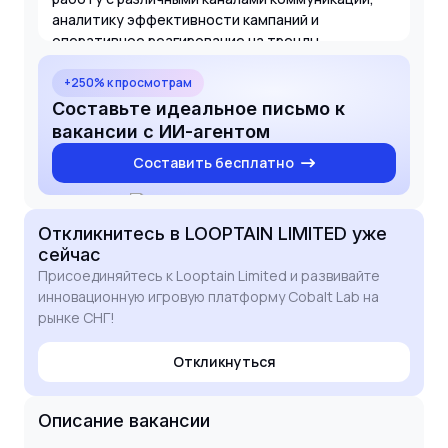
аналитику эффективности кампаний и
оперативное реагирование на тренды
индустрии, что позволит мне эффективно
решать задачи вашего проекта.
+250% к просмотрам
Составьте идеальное письмо к
вакансии с ИИ-агентом
Составить бесплатно
Откликнитесь
в LOOPTAIN LIMITED
уже
сейчас
Присоединяйтесь к Looptain Limited и развивайте
инновационную игровую платформу Cobalt Lab на
рынке СНГ!
Откликнуться
Описание вакансии