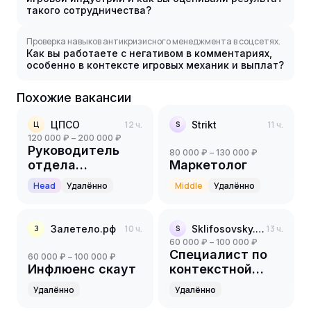
такого сотрудничества?
Проверка навыков антикризисного менеджмента в соцсетях.
Как вы работаете с негативом в комментариях,
особенно в контексте игровых механик и выплат?
Похожие вакансии
ЦПСО
12 ч.
Strikt
11 ч.
Ц
S
120 000 ₽ – 200 000 ₽
Руководитель
80 000 ₽ – 130 000 ₽
отдела
Маркетолог
маркетинга
Head
Удалённо
Middle
Удалённо
Залетело.рф
10 ч.
Sklifosovsky.Pro
13 ч.
З
S
60 000 ₽ – 100 000 ₽
Специалист по
60 000 ₽ – 100 000 ₽
Инфлюенс скаут
контекстной
рекламе
Удалённо
Удалённо
(Контекстолог)