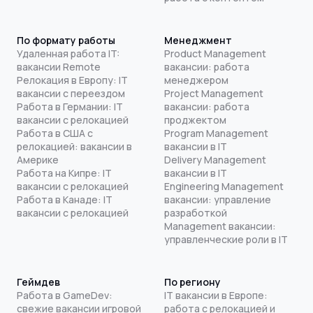
По формату работы
Менеджмент
Удаленная работа IT:
Product Management
вакансии Remote
вакансии: работа
Релокация в Европу: IT
менеджером
вакансии с переездом
Project Management
Работа в Германии: IT
вакансии: работа
вакансии с релокацией
проджектом
Работа в США с
Program Management
релокацией: вакансии в
вакансии в IT
Америке
Delivery Management
Работа на Кипре: IT
вакансии в IT
вакансии с релокацией
Engineering Management
Работа в Канаде: IT
вакансии: управление
вакансии с релокацией
разработкой
Management вакансии:
управленческие роли в IT
Геймдев
По региону
Работа в GameDev:
IT вакансии в Европе:
свежие вакансии игровой
работа с релокацией и