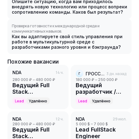
Опишите ситуацию, когда вам приходилось
внедрять новую технологию или процесс вопреки
сопротивлению команды. Каков был результат?
Проверка готовности к международной среде и
коммуникативных навыков.
Как вы адаптируете свой стиль управления при
работе в мультикультурной среде с
разработчиками разного уровня и бэкграунда?
Похожие вакансии
NDA
14 ч.
ГРОСССОФТ
3 дн. назад
Г
280 000 ₽ – 480 000 ₽
180 000 ₽ – 250 000 ₽
Ведущий Full
Ведущий
Stack
разработчик /
разработчик C#
Fullstack-
Lead
Удалённо
Lead
Удалённо
+ Angular + AI
инженер (1С-
Битрикс, 1С)
NDA
12 ч.
NDA
29 июл.
280 000 ₽ – 480 000 ₽
5 000 $ – 7 000 $
Ведущий Full
Lead FullStack
Stack
Engineer