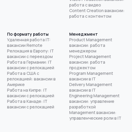
работа с видео
Content Creation вакансии:
работа с контентом
По формату работы
Менеджмент
Удаленная работа IT:
Product Management
вакансии Remote
вакансии: работа
Релокация в Европу: IT
менеджером
вакансии с переездом
Project Management
Работа в Германии: IT
вакансии: работа
вакансии с релокацией
проджектом
Работа в США с
Program Management
релокацией: вакансии в
вакансии в IT
Америке
Delivery Management
Работа на Кипре: IT
вакансии в IT
вакансии с релокацией
Engineering Management
Работа в Канаде: IT
вакансии: управление
вакансии с релокацией
разработкой
Management вакансии:
управленческие роли в IT