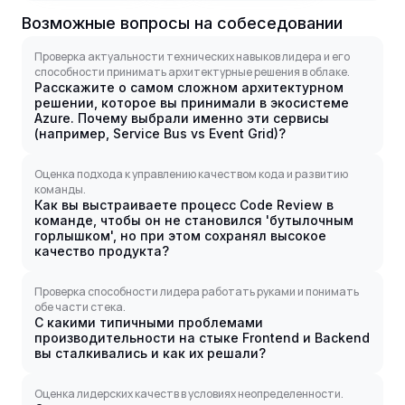
Возможные вопросы на собеседовании
Проверка актуальности технических навыков лидера и его
способности принимать архитектурные решения в облаке.
Расскажите о самом сложном архитектурном
решении, которое вы принимали в экосистеме
Azure. Почему выбрали именно эти сервисы
(например, Service Bus vs Event Grid)?
Оценка подхода к управлению качеством кода и развитию
команды.
Как вы выстраиваете процесс Code Review в
команде, чтобы он не становился 'бутылочным
горлышком', но при этом сохранял высокое
качество продукта?
Проверка способности лидера работать руками и понимать
обе части стека.
С какими типичными проблемами
производительности на стыке Frontend и Backend
вы сталкивались и как их решали?
Оценка лидерских качеств в условиях неопределенности.