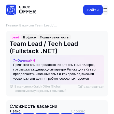
Войти
Главная
·
Вакансии
·
Team Lead / Tech Lead (Fullstack .NET)
Lead
В офисе
Полная занятость
Team Lead / Tech Lead
(Fullstack .NET)
Оценка ИИ
Привлекательное предложение для опытных лидеров,
готовых к международной карьере. Релокация в Катар
предлагает уникальный опыт и, как правило, высокий
уровень жизни, хотя и требует серьезных перемен.
Вакансия из Quick Offer Global,
Пожаловаться
списка международных компаний
Сложность вакансии
Легко
Сложно