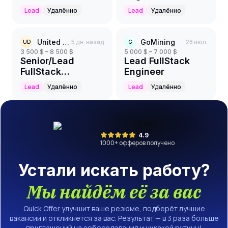
разработчик (C#
Lead
Удалённо
Lead
Удалённо
+ Angular + AI)
United Developers
5 дн. назад
GoMining
28 июл.
UD
G
3 500 $ – 8 500 $
5 000 $ – 7 000 $
Senior/Lead
Lead FullStack
FullStack
Engineer
Developer (React
Lead
Удалённо
Lead
Удалённо
Native + React)
4.9
1000
+ офферов получено
Устали искать работу?
Мы найдём её за вас
Quick Offer улучшит ваше резюме, подберёт лучшие
вакансии и откликнется за вас. Результат — в 3 раза больше
приглашений на собеседования и никакой рутины!