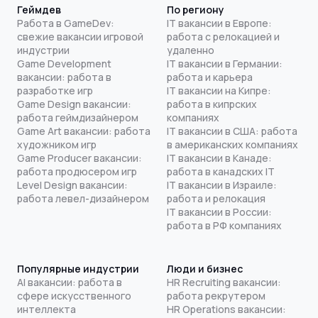
Геймдев
По региону
Работа в GameDev:
IT вакансии в Европе:
свежие вакансии игровой
работа с релокацией и
индустрии
удаленно
Game Development
IT вакансии в Германии:
вакансии: работа в
работа и карьера
разработке игр
IT вакансии на Кипре:
Game Design вакансии:
работа в кипрских
работа геймдизайнером
компаниях
Game Art вакансии: работа
IT вакансии в США: работа
художником игр
в американских компаниях
Game Producer вакансии:
IT вакансии в Канаде:
работа продюсером игр
работа в канадских IT
Level Design вакансии:
IT вакансии в Израиле:
работа левел-дизайнером
работа и релокация
IT вакансии в России:
работа в РФ компаниях
Популярные индустрии
Люди и бизнес
AI вакансии: работа в
HR Recruiting вакансии:
сфере искусственного
работа рекрутером
интеллекта
HR Operations вакансии: