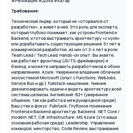
#Релокация #Доха #Катар
Требования:
Технический лидер, который не «оторвался от
разработки», а живет в ней. Это роль для эксперта,
который глубоко понимает, как устроен Frontend и
Backend, и готов выстраивать архитектуру «с нуля»
или дорабатывать существующие решения. 5+ лет в
коммерческой разработке, из них от 2-х лет в роли
Team Lead / Tech Lead. Hands-on опыт: Вы знаете,
как работает фронтенд (JS/TS-фреймворки) и
бэкенд, и можете направить разработчиков в обоих
направлениях. Azure: Уверенное владение облачной
экосистемой Microsoft (опыт с Functions, WebJobs,
Service Bus и др.). Fullstack-мышление: Умение
декомпозировать задачи и видеть архитектуру всей
системы целиком. Английский: B2+ (уверенное
общение, так как работа в международной среде).
Ваш стек и фокус: Fullstack: Глубокое понимание
Frontend и Backend архитектур. Backend: .NET Core /
modern .NET, C#. Infrastructure: MS Azure (это ваша
основная рабочая среда). Leadership: Управление
командой, менторство, Code Review, выстраивание