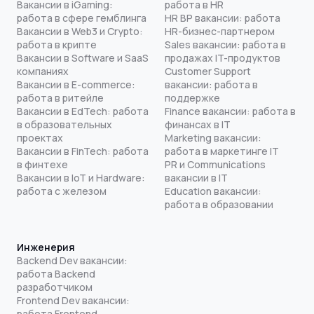
Вакансии в iGaming:
работа в HR
работа в сфере гемблинга
HR BP вакансии: работа
Вакансии в Web3 и Crypto:
HR-бизнес-партнером
работа в крипте
Sales вакансии: работа в
Вакансии в Software и SaaS
продажах IT-продуктов
компаниях
Customer Support
Вакансии в E-commerce:
вакансии: работа в
работа в ритейле
поддержке
Вакансии в EdTech: работа
Finance вакансии: работа в
в образовательных
финансах в IT
проектах
Marketing вакансии:
Вакансии в FinTech: работа
работа в маркетинге IT
в финтехе
PR и Communications
Вакансии в IoT и Hardware:
вакансии в IT
работа с железом
Education вакансии:
работа в образовании
Инженерия
Backend Dev вакансии:
работа Backend
разработчиком
Frontend Dev вакансии:
работа Frontend