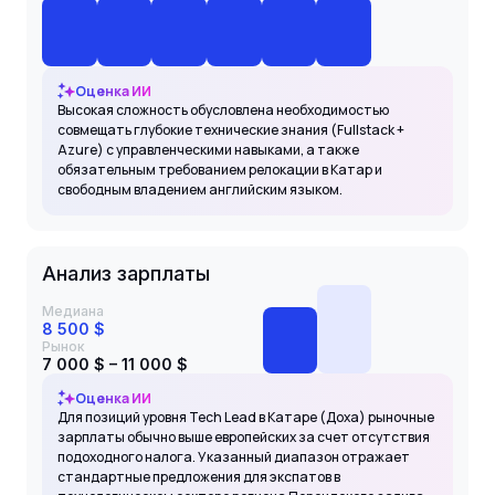
Оценка ИИ
Высокая сложность обусловлена необходимостью
совмещать глубокие технические знания (Fullstack +
Azure) с управленческими навыками, а также
обязательным требованием релокации в Катар и
свободным владением английским языком.
Анализ зарплаты
Медиана
8 500 $
Рынок
7 000 $ – 11 000 $
Оценка ИИ
Для позиций уровня Tech Lead в Катаре (Доха) рыночные
зарплаты обычно выше европейских за счет отсутствия
подоходного налога. Указанный диапазон отражает
стандартные предложения для экспатов в