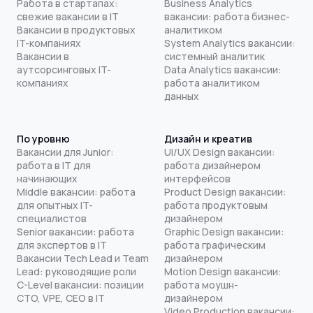
Работа в стартапах:
Business Analytics
свежие вакансии в IT
вакансии: работа бизнес-
Вакансии в продуктовых
аналитиком
IT-компаниях
System Analytics вакансии:
Вакансии в
системный аналитик
аутсорсинговых IT-
Data Analytics вакансии:
компаниях
работа аналитиком
данных
По уровню
Дизайн и креатив
Вакансии для Junior:
UI/UX Design вакансии:
работа в IT для
работа дизайнером
начинающих
интерфейсов
Middle вакансии: работа
Product Design вакансии:
для опытных IT-
работа продуктовым
специалистов
дизайнером
Senior вакансии: работа
Graphic Design вакансии:
для экспертов в IT
работа графическим
Вакансии Tech Lead и Team
дизайнером
Lead: руководящие роли
Motion Design вакансии:
C-Level вакансии: позиции
работа моушн-
CTO, VPE, CEO в IT
дизайнером
Video Production вакансии: