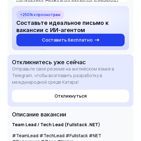
менторства. Свободное владение английским
языком и опыт работы в распределенных
командах позволят мне быстро адаптироваться
+250% к просмотрам
к международной среде в Катаре и эффективно
Составьте идеальное письмо к
взаимодействовать со стейкхолдерами. Буду
вакансии с ИИ-агентом
рад обсудить, как мой опыт поможет вашей
Составить бесплатно
команде в достижении амбициозных целей.
Откликнитесь
уже сейчас
Отправьте свое резюме на английском языке в
Telegram, чтобы возглавить разработку в
международной среде Катара!
Откликнуться
Описание вакансии
Team Lead / Tech Lead (Fullstack .NET)
#TeamLead #TechLead #Fullstack #NET