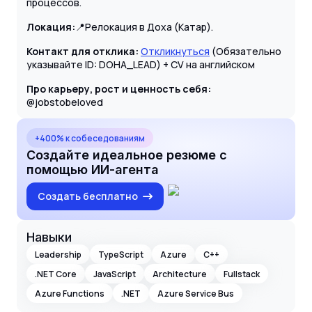
процессов.
Локация:
📍Релокация в Доха (Катар).
Контакт для отклика:
Откликнуться
(Обязательно
указывайте ID: DOHA_LEAD) + CV на английском
Про карьеру, рост и ценность себя:
@jobstobeloved
+400% к собеседованиям
Создайте идеальное резюме с
помощью ИИ-агента
Создать бесплатно
Навыки
Leadership
TypeScript
Azure
C++
.NET Core
JavaScript
Architecture
Fullstack
Azure Functions
.NET
Azure Service Bus