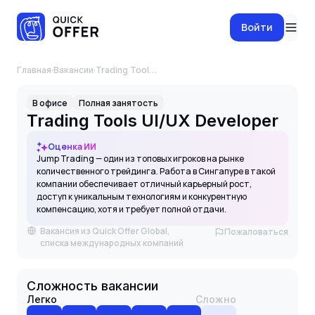
Войти
Главная
·
Вакансии
·
Trading Tools UI/UX Developer
В офисе
Полная занятость
Trading Tools UI/UX Developer
Оценка ИИ
Jump Trading — один из топовых игроков на рынке
количественного трейдинга. Работа в Сингапуре в такой
компании обеспечивает отличный карьерный рост,
доступ к уникальным технологиям и конкурентную
компенсацию, хотя и требует полной отдачи.
Вакансия из Quick Offer Global,
Пожаловаться
списка международных компаний
Сложность вакансии
Легко
Сложно