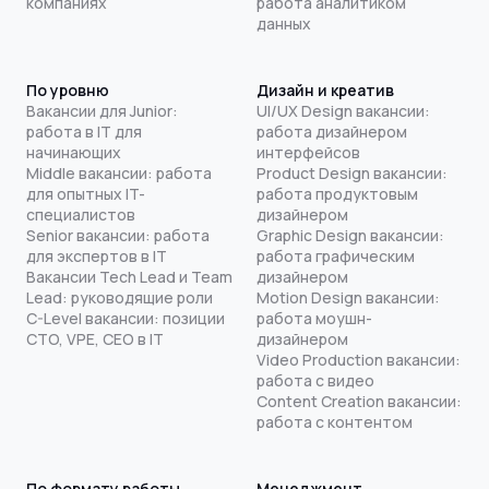
компаниях
работа аналитиком
данных
По уровню
Дизайн и креатив
Вакансии для Junior:
UI/UX Design вакансии:
работа в IT для
работа дизайнером
начинающих
интерфейсов
Middle вакансии: работа
Product Design вакансии:
для опытных IT-
работа продуктовым
специалистов
дизайнером
Senior вакансии: работа
Graphic Design вакансии:
для экспертов в IT
работа графическим
Вакансии Tech Lead и Team
дизайнером
Lead: руководящие роли
Motion Design вакансии:
C-Level вакансии: позиции
работа моушн-
CTO, VPE, CEO в IT
дизайнером
Video Production вакансии:
работа с видео
Content Creation вакансии:
работа с контентом
По формату работы
Менеджмент