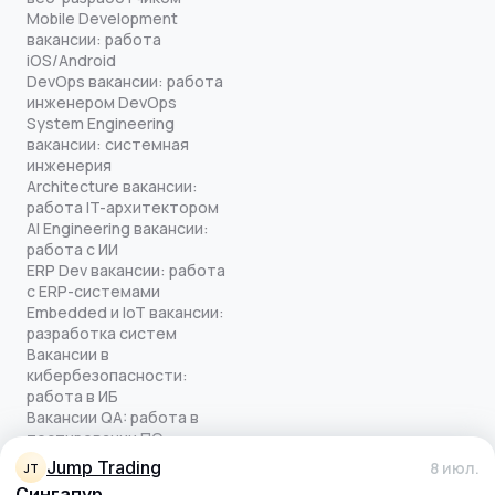
Mobile Development
вакансии: работа
iOS/Android
DevOps вакансии: работа
инженером DevOps
System Engineering
вакансии: системная
инженерия
Architecture вакансии:
работа IT-архитектором
AI Engineering вакансии:
работа с ИИ
ERP Dev вакансии: работа
с ERP-системами
Embedded и IoT вакансии:
разработка систем
Вакансии в
кибербезопасности:
работа в ИБ
Вакансии QA: работа в
тестировании ПО
Все права защищены
Jump Trading
8 июл.
JT
© quick-offer.ru 2024–2026
Сингапур
Использование cookie