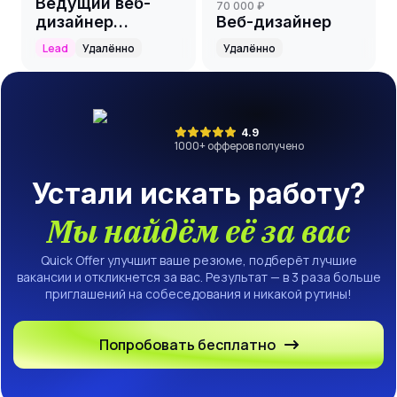
Ведущий веб-
70 000 ₽
дизайнер
Веб-дизайнер
(маркетинг)
Lead
Удалённо
Удалённо
4.9
1000
+ офферов получено
Устали искать работу?
Мы найдём её за вас
Quick Offer улучшит ваше резюме, подберёт лучшие
вакансии и откликнется за вас. Результат — в 3 раза больше
приглашений на собеседования и никакой рутины!
Попробовать бесплатно