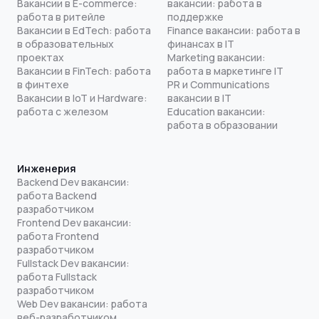
Вакансии в E-commerce:
вакансии: работа в
работа в ритейле
поддержке
Вакансии в EdTech: работа
Finance вакансии: работа в
в образовательных
финансах в IT
проектах
Marketing вакансии:
Вакансии в FinTech: работа
работа в маркетинге IT
в финтехе
PR и Communications
Вакансии в IoT и Hardware:
вакансии в IT
работа с железом
Education вакансии:
работа в образовании
Инженерия
Backend Dev вакансии:
работа Backend
разработчиком
Frontend Dev вакансии:
работа Frontend
разработчиком
Fullstack Dev вакансии:
работа Fullstack
разработчиком
Web Dev вакансии: работа
веб-разработчиком