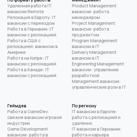
Удаленная работа IT:
Product Management
вакансии Remote
вакансии: работа
Релокация в Европу: IT
менеджером
вакансии с переездом
Project Management
Работа в Германии: IT
вакансии: работа
вакансии с релокацией
проджектом
Работа в США с
Program Management
релокацией: вакансии в
вакансии в IT
Америке
Delivery Management
Работа на Кипре: IT
вакансии в IT
вакансии с релокацией
Engineering Management
Работа в Канаде: IT
вакансии: управление
вакансии с релокацией
разработкой
Management вакансии:
управленческие роли в IT
Геймдев
По региону
Работа в GameDev:
IT вакансии в Европе:
свежие вакансии игровой
работа с релокацией и
индустрии
удаленно
Game Development
IT вакансии в Германии:
вакансии: работа в
работа и карьера