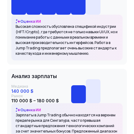
Оценка ИИ
Высокая сложность обусловлена спецификой индустрии
(HFT/Crypto), где требуются не только навыки UI/UX, но и
понимание работы с данными в реальном времени и
высокая производительность интерфейсов. Работа в
Jump Trading предполагает очень высокие стандарты к
качеству кода и инженерному мышлению.
Анализ зарплаты
Медиана
140 000 $
Рынок
110 000 $ – 180 000 $
Оценка ИИ
Зарплаты в Jump Trading обычно находятся на верхнем
пределе рынка для Сингапура, часто превышая
стандартные предложения технологических компаний
за счет значительных бонусов. Предложенный диапазон