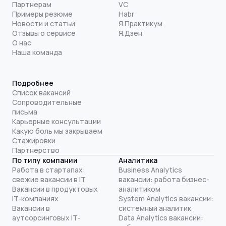
Партнерам
VC
Примеры резюме
Habr
Новости и статьи
Я.Практикум
Отзывы о сервисе
Я.Дзен
О нас
Наша команда
Подробнее
Список вакансий
Сопроводительные
письма
Карьерные консультации
Какую боль мы закрываем
Стажировки
Партнерство
По типу компании
Аналитика
Работа в стартапах:
Business Analytics
свежие вакансии в IT
вакансии: работа бизнес-
Вакансии в продуктовых
аналитиком
IT-компаниях
System Analytics вакансии:
Вакансии в
системный аналитик
аутсорсинговых IT-
Data Analytics вакансии: