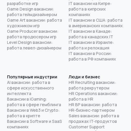
разработке игр
IT вакансии на Кипре:
Game Design вакансии:
работа в кипрских
работа геймдизайнером
компаниях
Game Art вакансии: работа
IT вакансии в США: работа
художником игр
в американских компаниях
Game Producer вакансии:
IT вакансии в Канаде:
работа продюсером игр
работа в канадских IT
Level Design вакансии:
IT вакансии в Израиле:
работа левел-дизайнером
работа и релокация
IT вакансии в России:
работа в РФ компаниях
Популярные индустрии
Люди и бизнес
AI вакансии: работа в
HR Recruiting вакансии:
сфере искусственного
работа рекрутером
интеллекта
HR Operations вакансии:
Вакансии в iGaming:
работа в HR
работа в сфере гемблинга
HR BP вакансии: работа
Вакансии в Web3 и Crypto:
HR-бизнес-партнером
работа в крипте
Sales вакансии: работа в
Вакансии в Software и SaaS
продажах IT-продуктов
компаниях
Customer Support