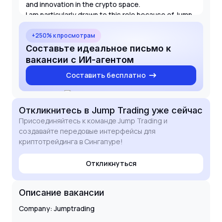
and innovation in the crypto space.
I am particularly drawn to this role because of Jump
Trading's leadership in the quantitative trading
industry. I am eager to bring my technical skills in UI
+250% к просмотрам
development and my passion for crypto markets to
Составьте идеальное письмо к
help refine and advance your internal trading tools.
вакансии с ИИ-агентом
Составить бесплатно
Откликнитесь
в Jump Trading
уже сейчас
Присоединяйтесь к команде Jump Trading и
создавайте передовые интерфейсы для
криптотрейдинга в Сингапуре!
Откликнуться
Описание вакансии
Company: Jumptrading