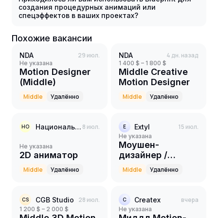
создания процедурных анимаций или
спецэффектов в ваших проектах?
Похожие вакансии
NDA
29 июл.
NDA
4 дн. назад
Не указана
1 400 $ – 1 800 $
Motion Designer
Middle Creative
(Middle)
Motion Designer
Middle
Удалённо
Middle
Удалённо
Национальное образование
8 июл.
Extyl
15 июл.
НО
E
Не указана
Моушен-
Не указана
2D аниматор
дизайнер /
Проектная
Middle
Удалённо
Middle
Удалённо
работа /
АУТСТАФФ
CGB Studio
28 июл.
Createx
вчера
CS
C
1 200 $ – 2 000 $
Не указана
Middle 3D Motion
Миддл Motion-