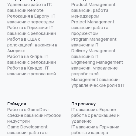
Удаленная работа IT:
Product Management
вакансии Remote
вакансии: работа
Релокация в Европу: IT
менеджером
вакансии с переездом
Project Management
Работа в Германии: IT
вакансии: работа
вакансии с релокацией
проджектом
Работа в США с
Program Management
релокацией: вакансии в
вакансии в IT
Америке
Delivery Management
Работа на Кипре: IT
вакансии в IT
вакансии с релокацией
Engineering Management
Работа в Канаде: IT
вакансии: управление
вакансии с релокацией
разработкой
Management вакансии:
управленческие роли в IT
Геймдев
По региону
Работа в GameDev:
IT вакансии в Европе:
свежие вакансии игровой
работа с релокацией и
индустрии
удаленно
Game Development
IT вакансии в Германии:
вакансии: работа в
работа и карьера