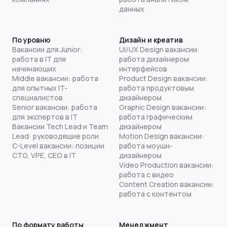
данных
По уровню
Дизайн и креатив
Вакансии для Junior:
UI/UX Design вакансии:
работа в IT для
работа дизайнером
начинающих
интерфейсов
Middle вакансии: работа
Product Design вакансии:
для опытных IT-
работа продуктовым
специалистов
дизайнером
Senior вакансии: работа
Graphic Design вакансии:
для экспертов в IT
работа графическим
Вакансии Tech Lead и Team
дизайнером
Lead: руководящие роли
Motion Design вакансии:
C-Level вакансии: позиции
работа моушн-
CTO, VPE, CEO в IT
дизайнером
Video Production вакансии:
работа с видео
Content Creation вакансии:
работа с контентом
По формату работы
Менеджмент