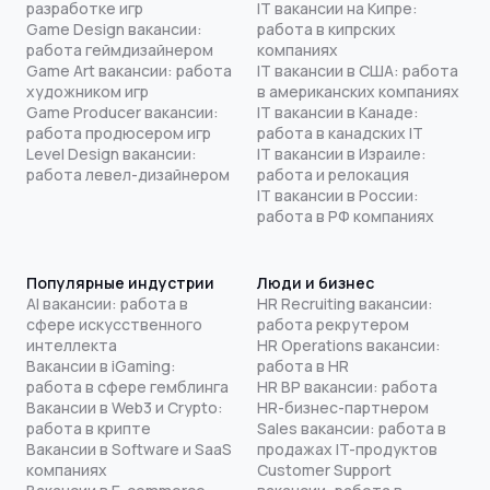
разработке игр
IT вакансии на Кипре:
Game Design вакансии:
работа в кипрских
работа геймдизайнером
компаниях
Game Art вакансии: работа
IT вакансии в США: работа
художником игр
в американских компаниях
Game Producer вакансии:
IT вакансии в Канаде:
работа продюсером игр
работа в канадских IT
Level Design вакансии:
IT вакансии в Израиле:
работа левел-дизайнером
работа и релокация
IT вакансии в России:
работа в РФ компаниях
Популярные индустрии
Люди и бизнес
AI вакансии: работа в
HR Recruiting вакансии:
сфере искусственного
работа рекрутером
интеллекта
HR Operations вакансии:
Вакансии в iGaming:
работа в HR
работа в сфере гемблинга
HR BP вакансии: работа
Вакансии в Web3 и Crypto:
HR-бизнес-партнером
работа в крипте
Sales вакансии: работа в
Вакансии в Software и SaaS
продажах IT-продуктов
компаниях
Customer Support