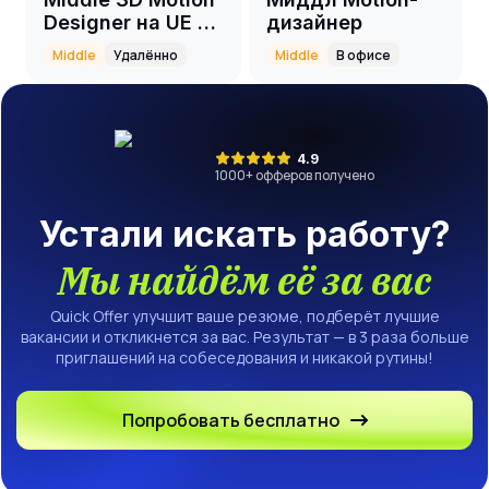
Designer на UE +
дизайнер
AI
Middle
Удалённо
Middle
В офисе
4.9
1000
+ офферов получено
Устали искать работу?
Мы найдём её за вас
Quick Offer улучшит ваше резюме, подберёт лучшие
вакансии и откликнется за вас. Результат — в 3 раза больше
приглашений на собеседования и никакой рутины!
Попробовать бесплатно