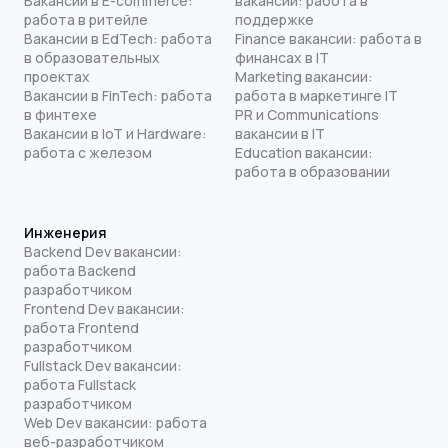
Вакансии в E-commerce:
вакансии: работа в
работа в ритейле
поддержке
Вакансии в EdTech: работа
Finance вакансии: работа в
в образовательных
финансах в IT
проектах
Marketing вакансии:
Вакансии в FinTech: работа
работа в маркетинге IT
в финтехе
PR и Communications
Вакансии в IoT и Hardware:
вакансии в IT
работа с железом
Education вакансии:
работа в образовании
Инженерия
Backend Dev вакансии:
работа Backend
разработчиком
Frontend Dev вакансии:
работа Frontend
разработчиком
Fullstack Dev вакансии:
работа Fullstack
разработчиком
Web Dev вакансии: работа
веб-разработчиком