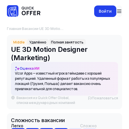
Войти
Главная
·
Вакансии
·
UE 3D Motion Designer (Marketing)
Middle
Удалённо
Полная занятость
UE 3D Motion Designer
(Marketing)
Оценка ИИ
Vizor Apps — известный игрок в геймдеве с хорошей
репутацией. Удаленный формат работы из популярных
локаций (Грузия, Польша) делает вакансию очень
привлекательной для специалистов.
Вакансия из Quick Offer Global,
Пожаловаться
списка международных компаний
Сложность вакансии
Легко
Сложно