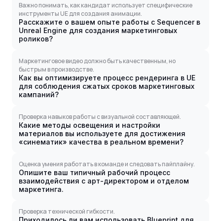
Важно понимать, как кандидат использует специфические
инструменты UE для создания анимации.
Расскажите о вашем опыте работы с Sequencer в
Unreal Engine для создания маркетинговых
роликов?
Маркетинговое видео должно быть качественным, но
быстрым в производстве.
Как вы оптимизируете процесс рендеринга в UE
для соблюдения сжатых сроков маркетинговых
кампаний?
Проверка навыков работы с визуальной составляющей.
Какие методы освещения и настройки
материалов вы используете для достижения
«синематик» качества в реальном времени?
Оценка умения работать в команде и следовать пайплайну.
Опишите ваш типичный рабочий процесс
взаимодействия с арт-директором и отделом
маркетинга.
Проверка технической гибкости.
Приходилось ли вам использовать Blueprint для