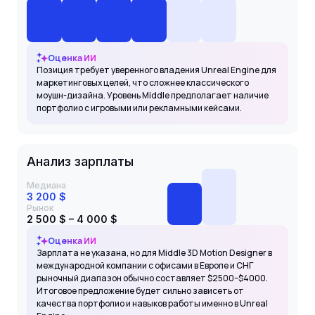
Оценка ИИ
Позиция требует уверенного владения Unreal Engine для
маркетинговых целей, что сложнее классического
моушн-дизайна. Уровень Middle предполагает наличие
портфолио с игровыми или рекламными кейсами.
Анализ зарплаты
Медиана
3 200 $
Рынок
2 500 $ – 4 000 $
Оценка ИИ
Зарплата не указана, но для Middle 3D Motion Designer в
международной компании с офисами в Европе и СНГ
рыночный диапазон обычно составляет $2500–$4000.
Итоговое предложение будет сильно зависеть от
качества портфолио и навыков работы именно в Unreal