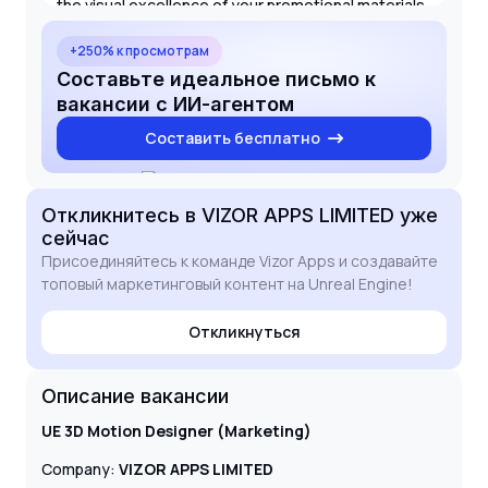
the visual excellence of your promotional materials.
I am confident that my skills in lighting, materials,
and camera work within Unreal Engine will be a
+250% к просмотрам
valuable asset to your marketing team.
Составьте идеальное письмо к
вакансии с ИИ-агентом
Составить бесплатно
Откликнитесь
в VIZOR APPS LIMITED
уже
сейчас
Присоединяйтесь к команде Vizor Apps и создавайте
топовый маркетинговый контент на Unreal Engine!
Откликнуться
Описание вакансии
UE 3D Motion Designer (Marketing)
Company:
VIZOR APPS LIMITED