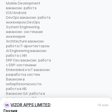
Mobile Development
вакансии: работа
iOS/Android
DevOps вакансии: работа
инженером DevOps
System Engineering
вакансии: системная
инженерия
Architecture вакансии:
работа IT-архитектором
AI Engineering вакансии:
работа с ИИ
ERP Dev вакансии: работа
с ERP-системами
Embedded и IoT вакансии:
разработка систем
Вакансии в
кибербезопасности:
работа в ИБ
Вакансии QA: работа в
тестировании ПО
Все права защищены
VIZOR APPS LIMITED
19 мая
VA
© quick-offer.ru 2024–2026
Грузия
Использование cookie