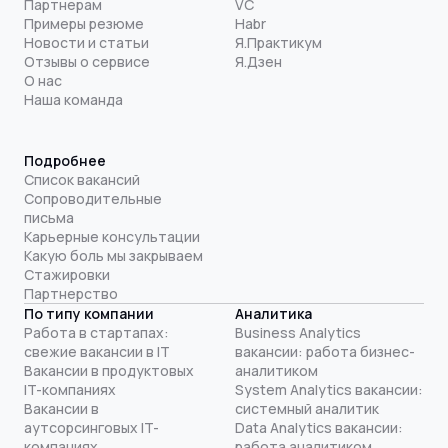
Партнерам
VC
Примеры резюме
Habr
Новости и статьи
Я.Практикум
Отзывы о сервисе
Я.Дзен
О нас
Наша команда
Подробнее
Список вакансий
Сопроводительные
письма
Карьерные консультации
Какую боль мы закрываем
Стажировки
Партнерство
По типу компании
Аналитика
Работа в стартапах:
Business Analytics
свежие вакансии в IT
вакансии: работа бизнес-
Вакансии в продуктовых
аналитиком
IT-компаниях
System Analytics вакансии:
Вакансии в
системный аналитик
аутсорсинговых IT-
Data Analytics вакансии:
компаниях
работа аналитиком