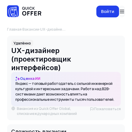
Войти
Главная
·
Вакансии
·
UX-дизайнер (проектировщик интерфейсов)
Удалённо
UX-дизайнер
(проектировщик
интерфейсов)
Оценка ИИ
Яндекс — топовый работодатель с сильной инженерной
культурой и интересными задачами. Работа над B2B-
системами дает возможность влиять на
профессиональные инструменты тысяч пользователей.
Вакансия из Quick Offer Global,
Пожаловаться
списка международных компаний
Сложность вакансии