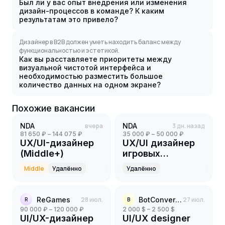
Был ли у вас опыт внедрения или изменения
дизайн-процессов в команде? К каким
результатам это привело?
Дизайнер в B2B должен уметь находить баланс между
функциональностью и эстетикой.
Как вы расставляете приоритеты между
визуальной чистотой интерфейса и
необходимостью разместить большое
количество данных на одном экране?
Похожие вакансии
NDA
вчера
NDA
3 дн. назад
81 650 ₽ – 144 075 ₽
35 000 ₽ – 50 000 ₽
UX/UI-дизайнер
UX/UI дизайнер
(Middle+)
игровых
интерфейсов на
Middle
Удалённо
Удалённо
ПК проекты
ReGames
28 июл.
BotConversa
27 июл.
R
B
90 000 ₽ – 120 000 ₽
2 000 $ – 2 500 $
UI/UX-дизайнер
UI/UX designer