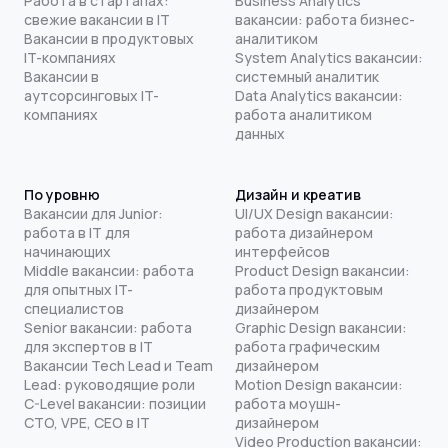
Работа в стартапах:
Business Analytics
свежие вакансии в IT
вакансии: работа бизнес-
Вакансии в продуктовых
аналитиком
IT-компаниях
System Analytics вакансии:
Вакансии в
системный аналитик
аутсорсинговых IT-
Data Analytics вакансии:
компаниях
работа аналитиком
данных
По уровню
Дизайн и креатив
Вакансии для Junior:
UI/UX Design вакансии:
работа в IT для
работа дизайнером
начинающих
интерфейсов
Middle вакансии: работа
Product Design вакансии:
для опытных IT-
работа продуктовым
специалистов
дизайнером
Senior вакансии: работа
Graphic Design вакансии:
для экспертов в IT
работа графическим
Вакансии Tech Lead и Team
дизайнером
Lead: руководящие роли
Motion Design вакансии:
C-Level вакансии: позиции
работа моушн-
CTO, VPE, CEO в IT
дизайнером
Video Production вакансии: