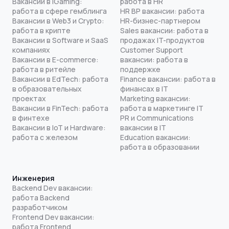
Вакансии в iGaming:
работа в HR
работа в сфере гемблинга
HR BP вакансии: работа
Вакансии в Web3 и Crypto:
HR-бизнес-партнером
работа в крипте
Sales вакансии: работа в
Вакансии в Software и SaaS
продажах IT-продуктов
компаниях
Customer Support
Вакансии в E-commerce:
вакансии: работа в
работа в ритейле
поддержке
Вакансии в EdTech: работа
Finance вакансии: работа в
в образовательных
финансах в IT
проектах
Marketing вакансии:
Вакансии в FinTech: работа
работа в маркетинге IT
в финтехе
PR и Communications
Вакансии в IoT и Hardware:
вакансии в IT
работа с железом
Education вакансии:
работа в образовании
Инженерия
Backend Dev вакансии:
работа Backend
разработчиком
Frontend Dev вакансии:
работа Frontend