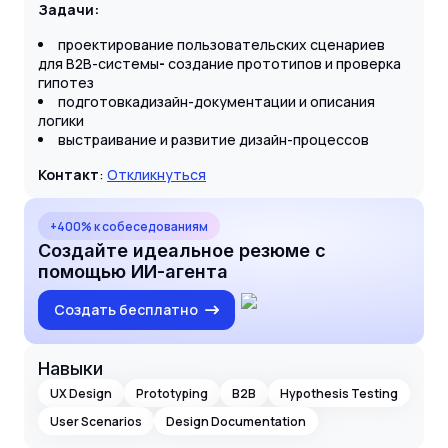
Задачи:
проектирование пользовательских сценариев
для B2B-системы
-
создание прототипов и проверка
гипотез
подготовкадизайн-документации и описания
логики
выстраивание и развитие дизайн-процессов
Контакт
:
Откликнуться
+400% к собеседованиям
Создайте идеальное резюме с
помощью ИИ-агента
Создать бесплатно
Навыки
UX Design
Prototyping
B2B
Hypothesis Testing
User Scenarios
Design Documentation