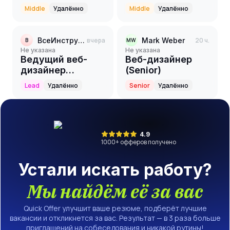
Middle
Удалённо
Middle
Удалённо
ВсеИнструменты.ру
вчера
Mark Weber
20 ч.
В
MW
Не указана
Не указана
Ведущий веб-
Веб-дизайнер
дизайнер
(Senior)
(маркетинг)
Lead
Удалённо
Senior
Удалённо
4.9
1000
+ офферов получено
Устали искать работу?
Мы найдём её за вас
Quick Offer улучшит ваше резюме, подберёт лучшие
вакансии и откликнется за вас. Результат — в 3 раза больше
приглашений на собеседования и никакой рутины!