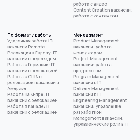
работа с видео
Content Creation вакансии:
работа с контентом
По формату работы
Менеджмент
Удаленная работа IT:
Product Management
вакансии Remote
вакансии: работа
Релокация в Европу: IT
менеджером
вакансии с переездом
Project Management
Работа в Германии: IT
вакансии: работа
вакансии с релокацией
проджектом
Работа в США с
Program Management
релокацией: вакансии в
вакансии в IT
Америке
Delivery Management
Работа на Кипре: IT
вакансии в IT
вакансии с релокацией
Engineering Management
Работа в Канаде: IT
вакансии: управление
вакансии с релокацией
разработкой
Management вакансии:
управленческие роли в IT