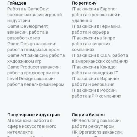
Геймдев
По региону
Работа в GameDev:
IT вакансии в Европе:
свежие вакансии игровой
работа с релокацией и
индустрии
удаленно
Game Development
IT вакансии в Германии:
вакансии: работа в
работа и карьера
разработке игр
IT вакансии на Кипре:
Game Design вакансии:
работа в кипрских
работа геймдизайнером
компаниях
Game Art вакансии: работа
IT вакансии в США: работа
художником игр
в американских компаниях
Game Producer вакансии:
IT вакансии в Канаде:
работа продюсером игр
работа в канадских IT
Level Design вакансии:
IT вакансии в Израиле:
работа левел-дизайнером
работа и релокация
IT вакансии в России:
работа в РФ компаниях
Популярные индустрии
Люди и бизнес
AI вакансии: работа в
HR Recruiting вакансии:
сфере искусственного
работа рекрутером
интеллекта
HR Operations вакансии: