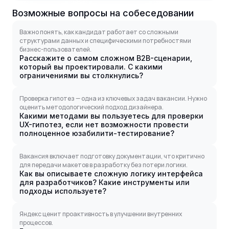
Возможные вопросы на собеседовании
Важно понять, как кандидат работает со сложными
структурами данных и специфическими потребностями
бизнес-пользователей.
Расскажите о самом сложном B2B-сценарии,
который вы проектировали. С какими
ограничениями вы столкнулись?
Проверка гипотез — одна из ключевых задач вакансии. Нужно
оценить методологический подход дизайнера.
Какими методами вы пользуетесь для проверки
UX-гипотез, если нет возможности провести
полноценное юзабилити-тестирование?
Вакансия включает подготовку документации, что критично
для передачи макетов в разработку без потери логики.
Как вы описываете сложную логику интерфейса
для разработчиков? Какие инструменты или
подходы используете?
Яндекс ценит проактивность в улучшении внутренних
процессов.