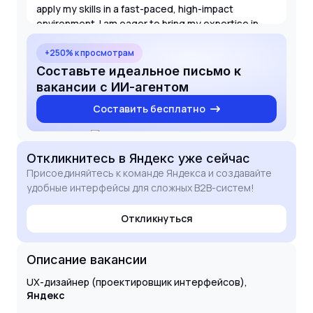
apply my skills in a fast-paced, high-impact
environment. I am eager to bring my expertise in
interface design to help evolve your B2B products.
+250% к просмотрам
Составьте идеальное письмо к
вакансии с ИИ-агентом
Составить бесплатно
Откликнитесь
в Яндекс
уже сейчас
Присоединяйтесь к команде Яндекса и создавайте
удобные интерфейсы для сложных B2B-систем!
Откликнуться
Описание вакансии
UX-дизайнер (проектировщик интерфейсов),
Яндекс