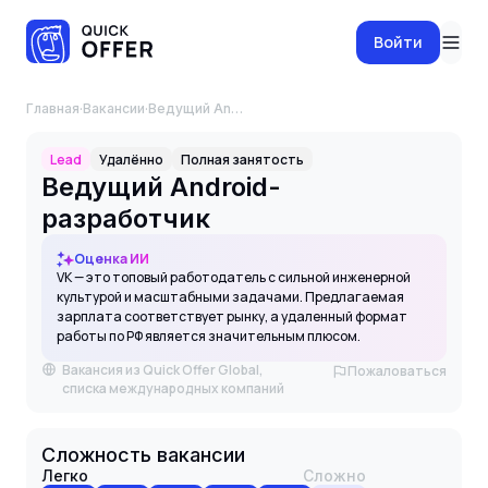
Войти
Главная
·
Вакансии
·
Ведущий Android-разработчик
Lead
Удалённо
Полная занятость
Ведущий Android-
разработчик
Оценка ИИ
VK — это топовый работодатель с сильной инженерной
культурой и масштабными задачами. Предлагаемая
зарплата соответствует рынку, а удаленный формат
работы по РФ является значительным плюсом.
Вакансия из Quick Offer Global,
Пожаловаться
списка международных компаний
Сложность вакансии
Легко
Сложно