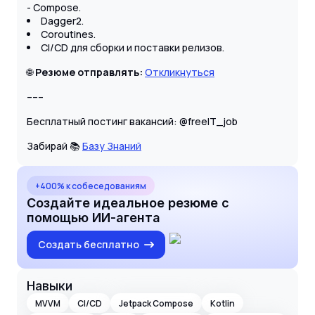
- Compose.
Dagger2.
Coroutines.
CI/CD для сборки и поставки релизов.
🌐
Резюме отправлять:
Откликнуться
–––
Бесплатный постинг вакансий: @freeIT_job
Забирай 📚
Базу Знаний
+400% к собеседованиям
Создайте идеальное резюме с
помощью ИИ-агента
Создать бесплатно
Навыки
MVVM
CI/CD
Jetpack Compose
Kotlin