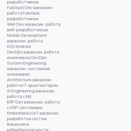
разработчиком
Fullstack Dev вакансии:
работа Fullstack
разработчиком
Web Dev вакансии: работа
веб-разработчиком
Mobile Development
вакансии: работа
iOS/Android
DevOps вакансии: работа
инженером DevOps
System Engineering
вакансии: системная
инженерия
Architecture вакансии:
работа IT-архитектором
AI Engineering вакансии:
работа с ИИ
ERP Dev вакансии: работа
с ERP-системами
Embedded и IoT вакансии:
разработка систем
Вакансии в
кибербезопасности: