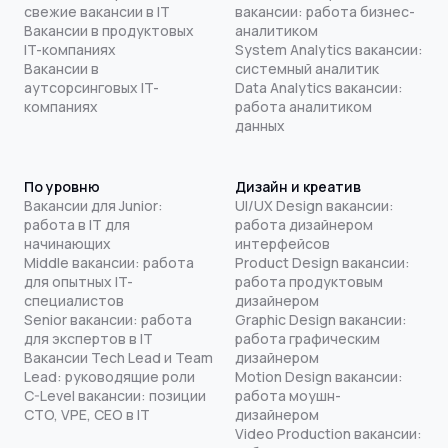
свежие вакансии в IT
вакансии: работа бизнес-
Вакансии в продуктовых
аналитиком
IT-компаниях
System Analytics вакансии:
Вакансии в
системный аналитик
аутсорсинговых IT-
Data Analytics вакансии:
компаниях
работа аналитиком
данных
По уровню
Дизайн и креатив
Вакансии для Junior:
UI/UX Design вакансии:
работа в IT для
работа дизайнером
начинающих
интерфейсов
Middle вакансии: работа
Product Design вакансии:
для опытных IT-
работа продуктовым
специалистов
дизайнером
Senior вакансии: работа
Graphic Design вакансии:
для экспертов в IT
работа графическим
Вакансии Tech Lead и Team
дизайнером
Lead: руководящие роли
Motion Design вакансии:
C-Level вакансии: позиции
работа моушн-
CTO, VPE, CEO в IT
дизайнером
Video Production вакансии: