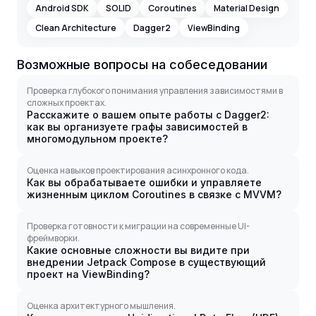
Android SDK
SOLID
Coroutines
Material Design
Clean Architecture
Dagger2
ViewBinding
Возможные вопросы на собеседовании
Проверка глубокого понимания управления зависимостями в
сложных проектах.
Расскажите о вашем опыте работы с Dagger2:
как вы организуете графы зависимостей в
многомодульном проекте?
Оценка навыков проектирования асинхронного кода.
Как вы обрабатываете ошибки и управляете
жизненным циклом Coroutines в связке с MVVM?
Проверка готовности к миграции на современные UI-
фреймворки.
Какие основные сложности вы видите при
внедрении Jetpack Compose в существующий
проект на ViewBinding?
Оценка архитектурного мышления.