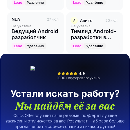
Lead
Удалённо
Lead
Удалённо
(Messaging /
Matrix)
NDA
27 июл.
Авито
20 июл.
А
Не указана
Не указана
Ведущий Android
Тимлид Android-
разработчик
разработки в
команду Speed
Lead
Удалённо
Lead
Удалённо
4.9
1000
+ офферов получено
Устали искать работу?
Мы найдём её за вас
Quick Offer улучшит ваше резюме, подберёт лучшие
вакансии и откликнется за вас. Результат — в 3 раза больше
приглашений на собеседования и никакой рутины!