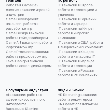
Геймдев
По региону
Работа в GameDev:
IT вакансии в Европе:
свежие вакансии игровой
работа с релокацией и
индустрии
удаленно
Game Development
IT вакансии в Германии:
вакансии: работа в
работа и карьера
разработке игр
IT вакансии на Кипре:
Game Design вакансии:
работа в кипрских
работа геймдизайнером
компаниях
Game Art вакансии: работа
IT вакансии в США: работа
художником игр
в американских компаниях
Game Producer вакансии:
IT вакансии в Канаде:
работа продюсером игр
работа в канадских IT
Level Design вакансии:
IT вакансии в Израиле:
работа левел-дизайнером
работа и релокация
IT вакансии в России:
работа в РФ компаниях
Популярные индустрии
Люди и бизнес
AI вакансии: работа в
HR Recruiting вакансии:
сфере искусственного
работа рекрутером
интеллекта
HR Operations вакансии:
Вакансии в iGaming:
работа в HR