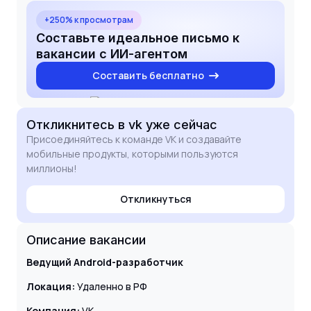
confident that my technical leadership skills and
commitment to quality will make me a valuable
+250% к просмотрам
asset to your development team.
Составьте идеальное письмо к
вакансии с ИИ-агентом
Составить бесплатно
Откликнитесь
в vk
уже сейчас
Присоединяйтесь к команде VK и создавайте
мобильные продукты, которыми пользуются
миллионы!
Откликнуться
Описание вакансии
Ведущий
Android-разработчик
Локация:
Удаленно в РФ
Компания:
VK