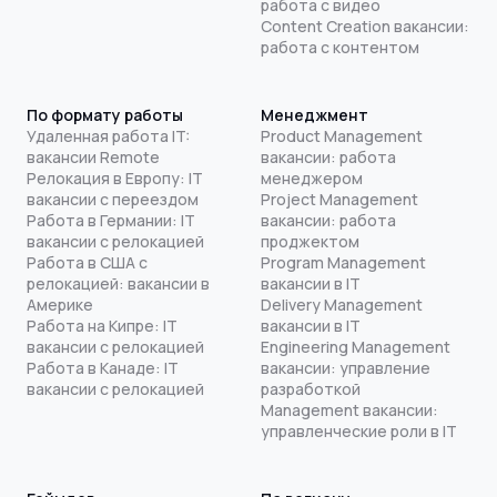
работа с видео
Content Creation вакансии:
работа с контентом
По формату работы
Менеджмент
Удаленная работа IT:
Product Management
вакансии Remote
вакансии: работа
Релокация в Европу: IT
менеджером
вакансии с переездом
Project Management
Работа в Германии: IT
вакансии: работа
вакансии с релокацией
проджектом
Работа в США с
Program Management
релокацией: вакансии в
вакансии в IT
Америке
Delivery Management
Работа на Кипре: IT
вакансии в IT
вакансии с релокацией
Engineering Management
Работа в Канаде: IT
вакансии: управление
вакансии с релокацией
разработкой
Management вакансии:
управленческие роли в IT