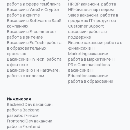
работа в сфере гемблинга
HR BP вакансии: работа
Вакансии в Web3 и Crypto:
HR-бизнес-партнером
работа в крипте
Sales вакансии: работа в
Вакансии в Software и SaaS
продажах IT-продуктов
компаниях
Customer Support
Вакансии в E-commerce:
вакансии: работа в
работа в ритейле
поддержке
Вакансии в EdTech: работа
Finance вакансии: работа в
в образовательных
финансах в IT
проектах
Marketing вакансии:
Вакансии в FinTech: работа
работа в маркетинге IT
в финтехе
PR и Communications
Вакансии в IoT и Hardware:
вакансии в IT
работа с железом
Education вакансии:
работа в образовании
Инженерия
Backend Dev вакансии:
работа Backend
разработчиком
Frontend Dev вакансии:
работа Frontend