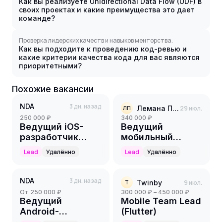
Как вы реализуете Unidirectional Data Flow (UDF) в
своих проектах и какие преимущества это дает
команде?
Проверка лидерских качеств и навыков менторства.
Как вы подходите к проведению код-ревью и
какие критерии качества кода для вас являются
приоритетными?
Похожие вакансии
NDA
3 дн. назад
Лемана Про
29 июл.
ЛП
250 000 ₽
340 000 ₽
Ведущий iOS-
Ведущий
разработчик
мобильный
(Messaging /
разработчик
Lead
Удалённо
Lead
Удалённо
Matrix)
(Kotlin
Multiplatform)
NDA
3 дн. назад
Twinby
9 июл.
T
от 250 000 ₽
300 000 ₽ – 450 000 ₽
Ведущий
Mobile Team Lead
Android-
(Flutter)
разработчик