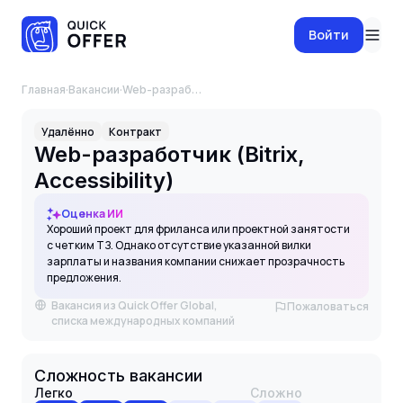
Войти
Главная
·
Вакансии
·
Web-разработчик (Bitrix, Accessibility)
Удалённо
Контракт
Web-разработчик (Bitrix,
Accessibility)
Оценка ИИ
Хороший проект для фриланса или проектной занятости
с четким ТЗ. Однако отсутствие указанной вилки
зарплаты и названия компании снижает прозрачность
предложения.
Вакансия из Quick Offer Global,
Пожаловаться
списка международных компаний
Сложность вакансии
Легко
Сложно