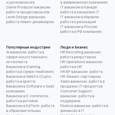
художником игр
в американских компаниях
Game Producer вакансии:
IT вакансии в Канаде:
работа продюсером игр
работа в канадских IT
Level Design вакансии:
IT вакансии в Израиле:
работа левел-дизайнером
работа и релокация
IT вакансии в России:
работа в РФ компаниях
Популярные индустрии
Люди и бизнес
AI вакансии: работа в
HR Recruiting вакансии:
сфере искусственного
работа рекрутером
интеллекта
HR Operations вакансии:
Вакансии в iGaming:
работа в HR
работа в сфере гемблинга
HR BP вакансии: работа
Вакансии в Web3 и Crypto:
HR-бизнес-партнером
работа в крипте
Sales вакансии: работа в
Вакансии в Software и SaaS
продажах IT-продуктов
компаниях
Customer Support
Вакансии в E-commerce:
вакансии: работа в
работа в ритейле
поддержке
Вакансии в EdTech: работа
Finance вакансии: работа в
в образовательных
финансах в IT