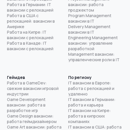
Работа в Германии: IT
вакансии: работа
вакансии с релокацией
проджектом
Работа в США с
Program Management
релокацией: вакансии в
вакансии в IT
Америке
Delivery Management
Работа на Кипре: IT
вакансии в IT
вакансии с релокацией
Engineering Management
Работа в Канаде: IT
вакансии: управление
вакансии с релокацией
разработкой
Management вакансии:
управленческие роли в IT
Геймдев
По региону
Работа в GameDev:
IT вакансии в Европе:
свежие вакансии игровой
работа с релокацией и
индустрии
удаленно
Game Development
IT вакансии в Германии:
вакансии: работа в
работа и карьера
разработке игр
IT вакансии на Кипре:
Game Design вакансии:
работа в кипрских
работа геймдизайнером
компаниях
Game Art вакансии: работа
IT вакансии в США: работа