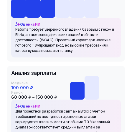
Оценка ИИ
Работа требует уверенного владения базовым стеком и
Bitrix, а также специфических знаний в области
доступности (WCAG). Проектный характер и наличие
готового ТЗ упрощают вход, но высокие требования к
качеству кода повышают планку.
Анализ зарплаты
Медиана
100 000 ₽
Рынок
60 000 ₽ – 150 000 ₽
Оценка ИИ
Для проектной разработки сайта на Bitrix с учетом
требований по доступности рыночные ставки
варьируются в зависимости от объема ТЗ. Указанный
диапазон соответствует средним выплатам за