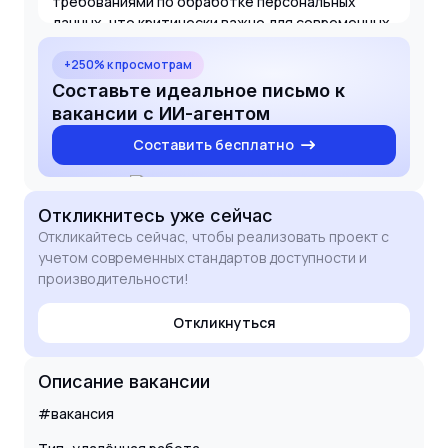
требованиями по обработке персональных
данных, что критически важно для современных
веб-проектов. Буду рад обсудить детали ТЗ и
предложить оптимальные технические решения
+250% к просмотрам
для вашего проекта.
Составьте идеальное письмо к
вакансии с ИИ-агентом
Составить бесплатно
Откликнитесь
уже сейчас
Откликайтесь сейчас, чтобы реализовать проект с
учетом современных стандартов доступности и
производительности!
Откликнуться
Описание вакансии
#вакансия