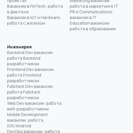
проектах
Marketing вакансии:
Вакансии в FinTech: работа
работа в маркетинге IT
в финтехе
PR и Communications
Вакансии в IoT и Hardware:
вакансии в IT
работа с железом
Education вакансии:
работа в образовании
Инженерия
Backend Dev вакансии:
работа Backend
разработчиком
Frontend Dev вакансии:
работа Frontend
разработчиком
Fullstack Dev вакансии:
работа Fullstack
разработчиком
Web Dev вакансии: работа
веб-разработчиком
Mobile Development
вакансии: работа
iOS/Android
DevOps вакансии: работа