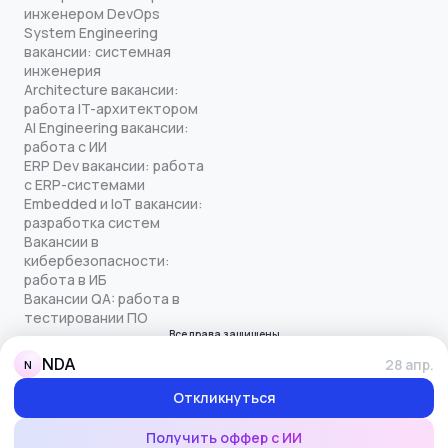
инженером DevOps
System Engineering
вакансии: системная
инженерия
Architecture вакансии:
работа IT-архитектором
AI Engineering вакансии:
работа с ИИ
ERP Dev вакансии: работа
с ERP-системами
Embedded и IoT вакансии:
разработка систем
Вакансии в
кибербезопасности:
работа в ИБ
Вакансии QA: работа в
тестировании ПО
Все права защищены
© quick-offer.ru 2024–2026
NDA
28 апр.
N
Использование cookie
Оферта на оказание услуг
Откликнуться
Политика конфиденциальности
Обработка персональных данных
Получить оффер с ИИ