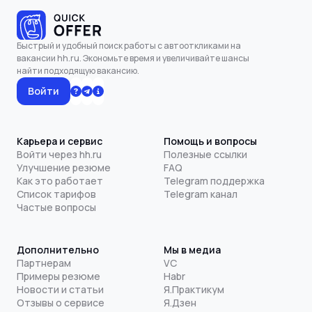
Быстрый и удобный поиск работы с автооткликами на
вакансии hh.ru. Экономьте время и увеличивайте шансы
найти подходящую вакансию.
Войти
Карьера и сервис
Помощь и вопросы
Войти через hh.ru
Полезные ссылки
Улучшение резюме
FAQ
Как это работает
Telegram поддержка
Список тарифов
Telegram канал
Частые вопросы
Дополнительно
Мы в медиа
Партнерам
VC
Примеры резюме
Habr
Новости и статьи
Я.Практикум
Отзывы о сервисе
Я.Дзен