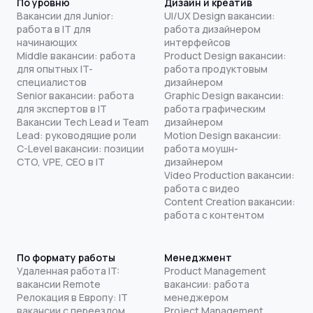
По уровню
Дизайн и креатив
Вакансии для Junior:
UI/UX Design вакансии:
работа в IT для
работа дизайнером
начинающих
интерфейсов
Middle вакансии: работа
Product Design вакансии:
для опытных IT-
работа продуктовым
специалистов
дизайнером
Senior вакансии: работа
Graphic Design вакансии:
для экспертов в IT
работа графическим
Вакансии Tech Lead и Team
дизайнером
Lead: руководящие роли
Motion Design вакансии:
C-Level вакансии: позиции
работа моушн-
CTO, VPE, CEO в IT
дизайнером
Video Production вакансии:
работа с видео
Content Creation вакансии:
работа с контентом
По формату работы
Менеджмент
Удаленная работа IT:
Product Management
вакансии Remote
вакансии: работа
Релокация в Европу: IT
менеджером
вакансии с переездом
Project Management