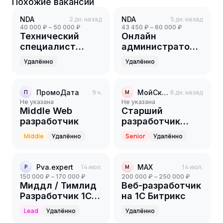
Похожие вакансии
NDA
2 дн. назад
NDA
5 дн. назад
40 000 ₽ – 50 000 ₽
43 450 ₽ – 60 000 ₽
Технический
Онлайн
специалист
администратор в
GetCourse
интернет-
Удалённо
Удалённо
магазин
ПромоДата
9 ч.
МойСклад
6 дн. назад
П
М
Не указана
Не указана
Middle Web
Старший
разработчик
разработчик
сайтов 1С-
Middle
Удалённо
Senior
Удалённо
Битрикс/WordPress
Pva.expert
14 июл.
MAX
14 июл.
P
M
150 000 ₽ – 170 000 ₽
200 000 ₽ – 250 000 ₽
Миддл / Тимлид
Веб-разработчик
Разработчик 1С-
на 1С Битрикс
Битрикс (PHP) /
Lead
Удалённо
Удалённо
AI Tech Lead