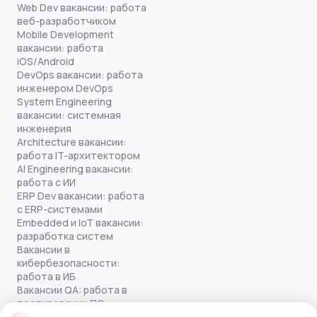
Web Dev вакансии: работа
веб-разработчиком
Mobile Development
вакансии: работа
iOS/Android
DevOps вакансии: работа
инженером DevOps
System Engineering
вакансии: системная
инженерия
Architecture вакансии:
работа IT-архитектором
AI Engineering вакансии:
работа с ИИ
ERP Dev вакансии: работа
с ERP-системами
Embedded и IoT вакансии:
разработка систем
Вакансии в
кибербезопасности:
работа в ИБ
Вакансии QA: работа в
тестировании ПО
Все права защищены