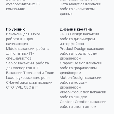
аутсорсинговых IT-
Data Analytics вакансии:
компаниях
работа аналитиком
данных
По уровню
Дизайн и креатив
Вакансии для Junior:
UI/UX Design вакансии:
работа в IT для
работа дизайнером
начинающих
интерфейсов
Middle вакансии: работа
Product Design вакансии:
для опытных IT-
работа продуктовым
специалистов
дизайнером
Senior вакансии: работа
Graphic Design вакансии:
для экспертов в IT
работа графическим
Вакансии Tech Lead и Team
дизайнером
Lead: руководящие роли
Motion Design вакансии:
C-Level вакансии: позиции
работа моушн-
CTO, VPE, CEO в IT
дизайнером
Video Production вакансии:
работа с видео
Content Creation вакансии:
работа с контентом