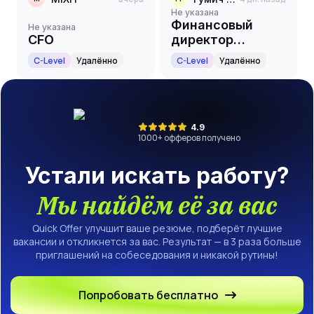
Не указана
Финансовый
Не указана
CFO
директор
(CFO/Chief
C-Level
Удалённо
C-Level
Удалённо
Financial Officer)
4.9
1000
+ офферов получено
Устали искать работу?
Мы найдём её за вас
Quick Offer улучшит ваше резюме, подберёт лучшие
вакансии и откликнется за вас. Результат — в 3 раза больше
приглашений на собеседования и никакой рутины!
Попробовать бесплатно