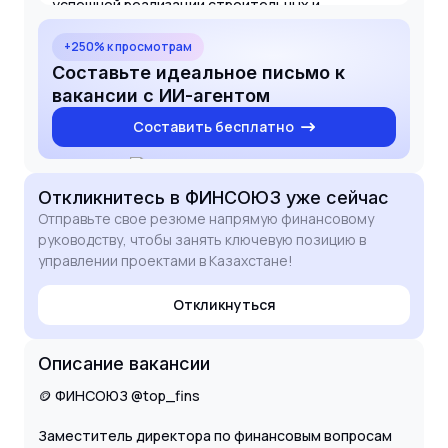
успешной реализации строительных и
девелоперских проектов. Я знаком с нюансами
проектного финансирования и готов применить
+250% к просмотрам
свои знания для повышения финансовой
Составьте идеальное письмо к
устойчивости вашего филиала. Буду рад
вакансии с ИИ-агентом
обсудить, как мой опыт поможет в достижении
Составить бесплатно
стратегических целей вашей организации.
Откликнитесь
в ФИНСОЮЗ
уже сейчас
Отправьте свое резюме напрямую финансовому
руководству, чтобы занять ключевую позицию в
управлении проектами в Казахстане!
Откликнуться
Описание вакансии
🪙 ФИНСОЮЗ @top_fins
Заместитель директора по финансовым вопросам