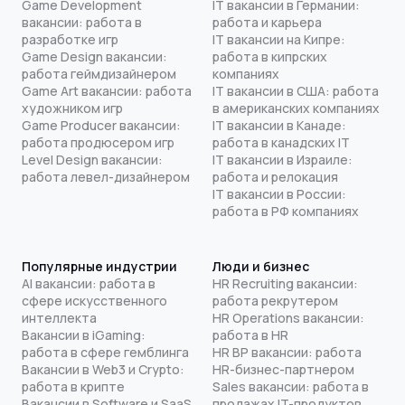
Game Development
IT вакансии в Германии:
вакансии: работа в
работа и карьера
разработке игр
IT вакансии на Кипре:
Game Design вакансии:
работа в кипрских
работа геймдизайнером
компаниях
Game Art вакансии: работа
IT вакансии в США: работа
художником игр
в американских компаниях
Game Producer вакансии:
IT вакансии в Канаде:
работа продюсером игр
работа в канадских IT
Level Design вакансии:
IT вакансии в Израиле:
работа левел-дизайнером
работа и релокация
IT вакансии в России:
работа в РФ компаниях
Популярные индустрии
Люди и бизнес
AI вакансии: работа в
HR Recruiting вакансии:
сфере искусственного
работа рекрутером
интеллекта
HR Operations вакансии:
Вакансии в iGaming:
работа в HR
работа в сфере гемблинга
HR BP вакансии: работа
Вакансии в Web3 и Crypto:
HR-бизнес-партнером
работа в крипте
Sales вакансии: работа в
Вакансии в Software и SaaS
продажах IT-продуктов