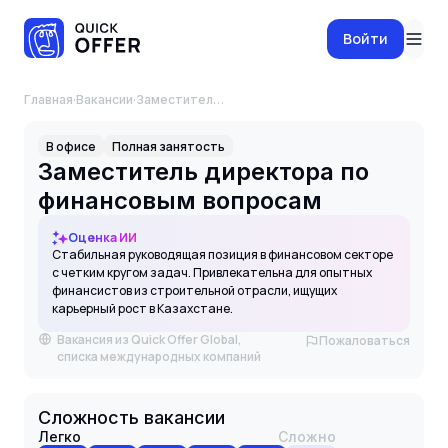
Войти
Главная
·
Вакансии
·
Заместитель директора по финансовым вопросам
В офисе
Полная занятость
Заместитель директора по
финансовым вопросам
Оценка ИИ
Стабильная руководящая позиция в финансовом секторе
с четким кругом задач. Привлекательна для опытных
финансистов из строительной отрасли, ищущих
карьерный рост в Казахстане.
Вакансия из Quick Offer Global,
Пожаловаться
списка международных компаний
Сложность вакансии
Легко
Сложно