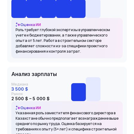
Оценка ИИ
Роль требует глубокой экспертизы в управленческом
учете и бюджетировании, а также управленческого
опыта от 5 лет. Работа в строительном секторе
добавляет сложности из-за специфики проектного
финансирования и контроля затрат.
Анализ зарплаты
Медиана
3 500 $
Рынок
2 500 $ – 5 000 $
Оценка ИИ
Указанная роль заместителя финансового директора в
Казахстане обычно предполагает вознаграждение выше
среднего по рынку труда. Оценка базируется на
требованиях к опыту (5+ лет) и специфике строительной