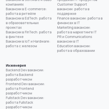
компаниях
Customer Support
Вакансии в E-commerce:
вакансии: работа в
работа в ритейле
поддержке
Вакансии в EdTech: работа
Finance вакансии: работа в
в образовательных
финансах в IT
проектах
Marketing вакансии:
Вакансии в FinTech: работа
работа в маркетинге IT
в финтехе
PR и Communications
Вакансии в IoT и Hardware:
вакансии в IT
работа с железом
Education вакансии:
работа в образовании
Инженерия
Backend Dev вакансии:
работа Backend
разработчиком
Frontend Dev вакансии:
работа Frontend
разработчиком
Fullstack Dev вакансии:
работа Fullstack
разработчиком