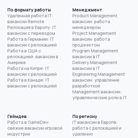
По формату работы
Менеджмент
Удаленная работа IT:
Product Management
вакансии Remote
вакансии: работа
Релокация в Европу: IT
менеджером
вакансии с переездом
Project Management
Работа в Германии: IT
вакансии: работа
вакансии с релокацией
проджектом
Работа в США с
Program Management
релокацией: вакансии в
вакансии в IT
Америке
Delivery Management
Работа на Кипре: IT
вакансии в IT
вакансии с релокацией
Engineering Management
Работа в Канаде: IT
вакансии: управление
вакансии с релокацией
разработкой
Management вакансии:
управленческие роли в IT
Геймдев
По региону
Работа в GameDev:
IT вакансии в Европе:
свежие вакансии игровой
работа с релокацией и
индустрии
удаленно