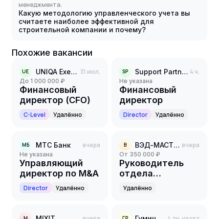
менеджмента.
Какую методологию управленческого учета вы
считаете наиболее эффективной для
строительной компании и почему?
Похожие вакансии
UNIQA Executive Search
31 июл.
Support Partners
4 ч.
UE
SP
до 1 000 000 ₽
Не указана
Финансовый
Финансовый
директор (CFO)
директор
C-Level
Удалённо
Director
Удалённо
МТС Банк
вчера
ВЭД-МАСТЕР
вчера
МБ
В
Не указана
от 350 000 ₽
Управляющий
Руководитель
директор по M&A
отдела
казначейства
Director
Удалённо
Удалённо
MIXIT
вчера
Гумич РТК
4 дн. назад
M
ГР