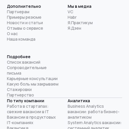
Дополнительно
Мы в медиа
Партнерам
VC
Примеры резюме
Habr
Новости и статьи
Я.Практикум
Отзывы о сервисе
Я.Дзен
О нас
Наша команда
Подробнее
Список вакансий
Сопроводительные
письма
Карьерные консультации
Какую боль мы закрываем
Стажировки
Партнерство
По типу компании
Аналитика
Работа в стартапах:
Business Analytics
свежие вакансии в IT
вакансии: работа бизнес-
Вакансии в продуктовых
аналитиком
IT-компаниях
System Analytics вакансии:
Вакансии в
системный аналитик