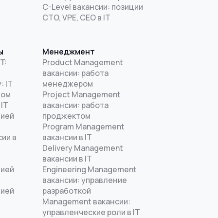
C-Level вакансии: позиции
CTO, VPE, CEO в IT
ы
Менеджмент
T:
Product Management
вакансии: работа
: IT
менеджером
дом
Project Management
 IT
вакансии: работа
цией
проджектом
Program Management
ии в
вакансии в IT
Delivery Management
вакансии в IT
цией
Engineering Management
T
вакансии: управление
цией
разработкой
Management вакансии:
управленческие роли в IT