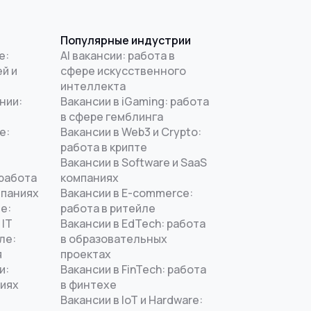
Популярные индустрии
е:
AI вакансии: работа в
й и
сфере искусственного
интеллекта
нии:
Вакансии в iGaming: работа
в сфере гемблинга
е:
Вакансии в Web3 и Crypto:
работа в крипте
Вакансии в Software и SaaS
 работа
компаниях
мпаниях
Вакансии в E-commerce:
е:
работа в ритейле
 IT
Вакансии в EdTech: работа
ле:
в образовательных
я
проектах
и:
Вакансии в FinTech: работа
ниях
в финтехе
Вакансии в IoT и Hardware: