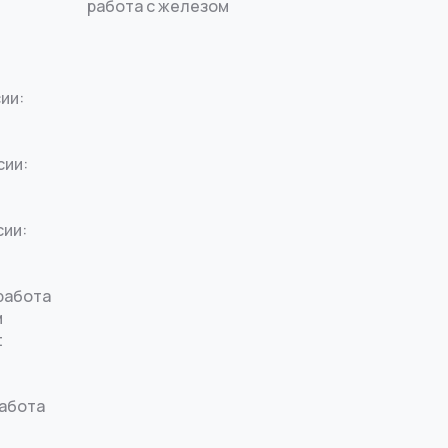
работа с железом
ии:
сии:
сии:
работа
м
t
работа