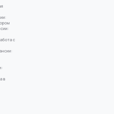
ая
ии:
тором
нсии:
работа с
ансии:
и:
а в