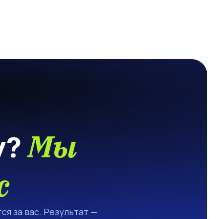
Мы
у?
с
ся за вас. Результат —