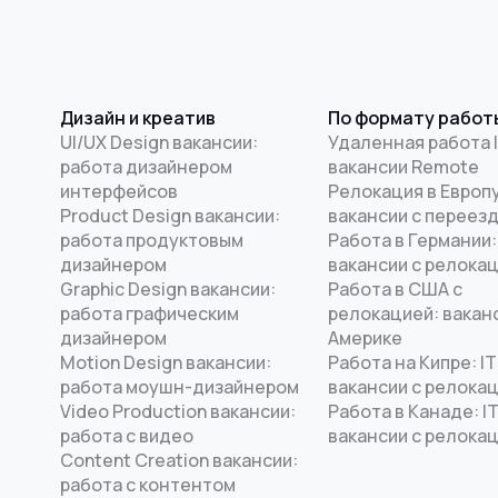
Дизайн и креатив
По формату работ
UI/UX Design вакансии:
Удаленная работа I
работа дизайнером
вакансии Remote
интерфейсов
Релокация в Европу
Product Design вакансии:
вакансии с переез
работа продуктовым
Работа в Германии:
дизайнером
вакансии с релока
Graphic Design вакансии:
Работа в США с
работа графическим
релокацией: ваканс
дизайнером
Америке
Motion Design вакансии:
Работа на Кипре: IT
работа моушн-дизайнером
вакансии с релока
Video Production вакансии:
Работа в Канаде: I
работа с видео
вакансии с релока
Content Creation вакансии:
работа с контентом