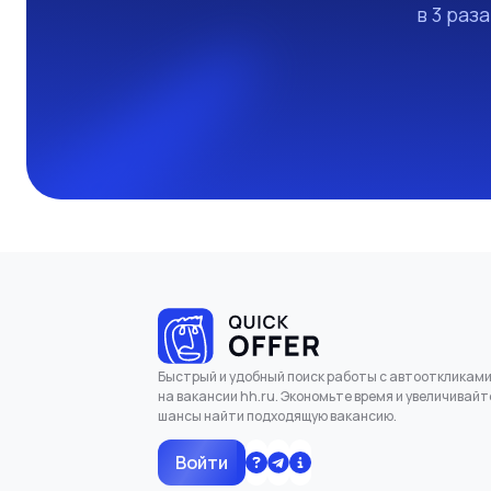
в 3 раз
Быстрый и удобный поиск работы с автооткликам
на вакансии hh.ru. Экономьте время и увеличивайт
шансы найти подходящую вакансию.
Войти