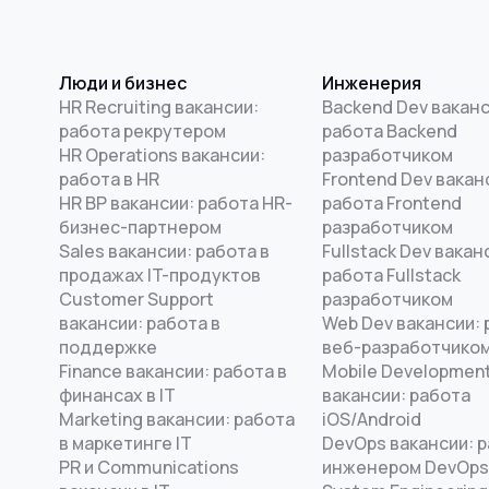
Люди и бизнес
Инженерия
HR Recruiting вакансии:
Backend Dev ваканс
работа рекрутером
работа Backend
HR Operations вакансии:
разработчиком
работа в HR
Frontend Dev вакан
HR BP вакансии: работа HR-
работа Frontend
бизнес-партнером
разработчиком
Sales вакансии: работа в
Fullstack Dev вакан
продажах IT-продуктов
работа Fullstack
Customer Support
разработчиком
вакансии: работа в
Web Dev вакансии: 
поддержке
веб-разработчико
Finance вакансии: работа в
Mobile Developmen
финансах в IT
вакансии: работа
Marketing вакансии: работа
iOS/Android
в маркетинге IT
DevOps вакансии: 
PR и Communications
инженером DevOps