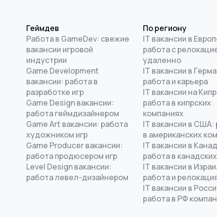
Геймдев
По региону
Работа в GameDev: свежие
IT вакансии в Европ
вакансии игровой
работа с релокацие
индустрии
удаленно
Game Development
IT вакансии в Герма
вакансии: работа в
работа и карьера
разработке игр
IT вакансии на Кипр
Game Design вакансии:
работа в кипрских
работа геймдизайнером
компаниях
Game Art вакансии: работа
IT вакансии в США:
художником игр
в американских ко
Game Producer вакансии:
IT вакансии в Канад
работа продюсером игр
работа в канадских
Level Design вакансии:
IT вакансии в Израи
работа левел-дизайнером
работа и релокаци
IT вакансии в Росси
работа в РФ компа