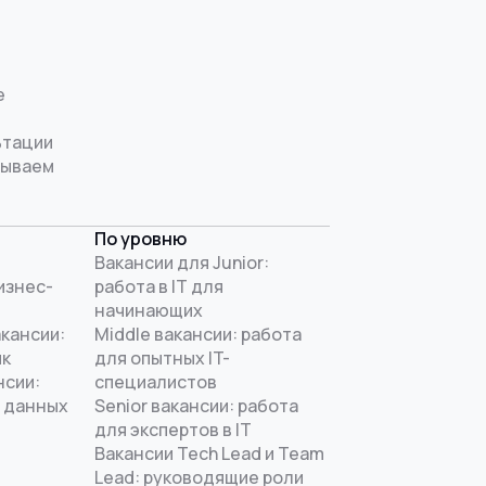
е
ьтации
рываем
По уровню
Вакансии для Junior:
изнес-
работа в IT для
начинающих
акансии:
Middle вакансии: работа
ик
для опытных IT-
нсии:
специалистов
 данных
Senior вакансии: работа
для экспертов в IT
Вакансии Tech Lead и Team
Lead: руководящие роли