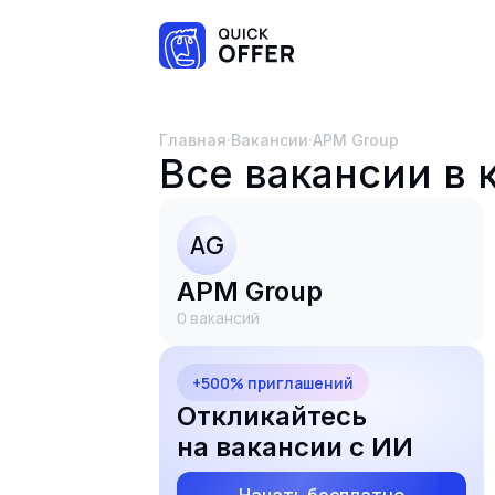
Главная
·
Вакансии
·
APM Group
Все вакансии в
AG
APM Group
0
вакансий
+500% приглашений
Откликайтесь
на вакансии с ИИ