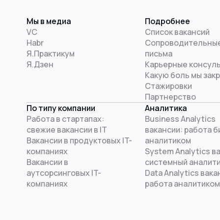
Мы в медиа
Подробнее
VC
Список вакансий
Habr
Сопроводительны
Я.Практикум
письма
Я.Дзен
Карьерные консул
Какую боль мы зак
Стажировки
Партнерство
По типу компании
Аналитика
Работа в стартапах:
Business Analytics
свежие вакансии в IT
вакансии: работа б
Вакансии в продуктовых IT-
аналитиком
компаниях
System Analytics в
Вакансии в
системный аналит
аутсорсинговых IT-
Data Analytics вака
компаниях
работа аналитиком