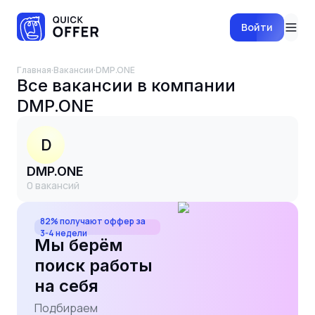
Войти
Главная
·
Вакансии
·
DMP.ONE
Все вакансии в компании
DMP.ONE
D
DMP.ONE
0
вакансий
82% получают оффер за
3-4 недели
Мы берём
поиск работы
на себя
Подбираем