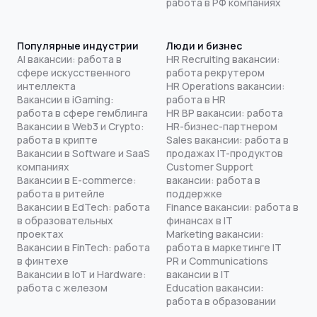
работа в РФ компаниях
Популярные индустрии
Люди и бизнес
AI вакансии: работа в
HR Recruiting вакансии:
сфере искусственного
работа рекрутером
интеллекта
HR Operations вакансии:
Вакансии в iGaming:
работа в HR
работа в сфере гемблинга
HR BP вакансии: работа
Вакансии в Web3 и Crypto:
HR-бизнес-партнером
работа в крипте
Sales вакансии: работа в
Вакансии в Software и SaaS
продажах IT-продуктов
компаниях
Customer Support
Вакансии в E-commerce:
вакансии: работа в
работа в ритейле
поддержке
Вакансии в EdTech: работа
Finance вакансии: работа в
в образовательных
финансах в IT
проектах
Marketing вакансии:
Вакансии в FinTech: работа
работа в маркетинге IT
в финтехе
PR и Communications
Вакансии в IoT и Hardware:
вакансии в IT
работа с железом
Education вакансии:
работа в образовании