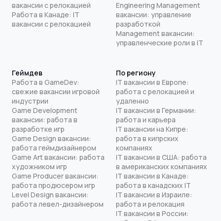
вакансии с релокацией
Engineering Management
Работа в Канаде: IT
вакансии: управление
вакансии с релокацией
разработкой
Management вакансии:
управленческие роли в IT
Геймдев
По региону
Работа в GameDev:
IT вакансии в Европе:
свежие вакансии игровой
работа с релокацией и
индустрии
удаленно
Game Development
IT вакансии в Германии:
вакансии: работа в
работа и карьера
разработке игр
IT вакансии на Кипре:
Game Design вакансии:
работа в кипрских
работа геймдизайнером
компаниях
Game Art вакансии: работа
IT вакансии в США: работа
художником игр
в американских компаниях
Game Producer вакансии:
IT вакансии в Канаде:
работа продюсером игр
работа в канадских IT
Level Design вакансии:
IT вакансии в Израиле:
работа левел-дизайнером
работа и релокация
IT вакансии в России: