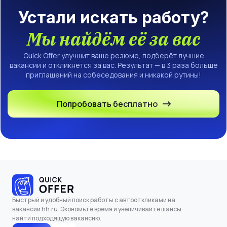
Устали искать работу?
Мы найдём её за вас
Quick Offer улучшит ваше резюме, подберёт лучшие
вакансии и откликнется за вас. Результат — в 3 раза больше
приглашений на собеседования и никакой рутины!
Попробовать бесплатно
Быстрый и удобный поиск работы с автооткликами на
вакансии hh.ru. Экономьте время и увеличивайте шансы
найти подходящую вакансию.