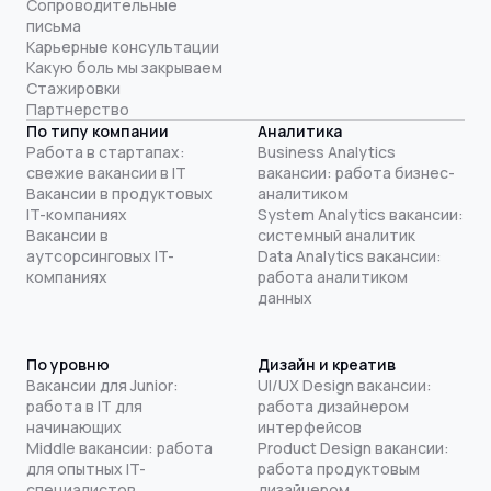
Сопроводительные
письма
Карьерные консультации
Какую боль мы закрываем
Стажировки
Партнерство
По типу компании
Аналитика
Работа в стартапах:
Business Analytics
свежие вакансии в IT
вакансии: работа бизнес-
Вакансии в продуктовых
аналитиком
IT-компаниях
System Analytics вакансии:
Вакансии в
системный аналитик
аутсорсинговых IT-
Data Analytics вакансии:
компаниях
работа аналитиком
данных
По уровню
Дизайн и креатив
Вакансии для Junior:
UI/UX Design вакансии:
работа в IT для
работа дизайнером
начинающих
интерфейсов
Middle вакансии: работа
Product Design вакансии:
для опытных IT-
работа продуктовым
специалистов
дизайнером