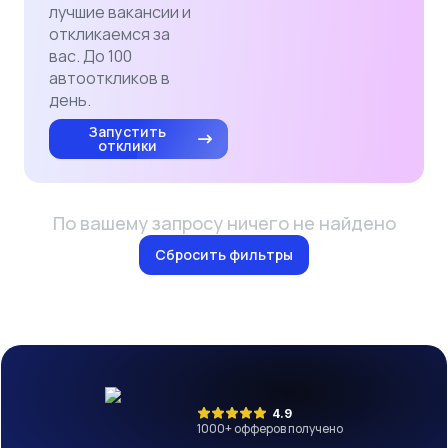
лучшие вакансии и
откликаемся за
вас. До 100
автооткликов в
день.
Запустить
отклики
По вашему запросу ничего не найдено
Сбросить фильтры
4.9
1000
+ офферов получено