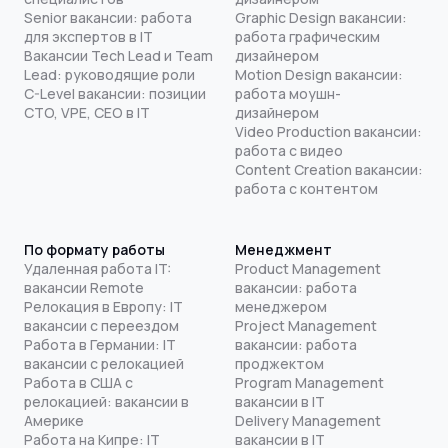
Senior вакансии: работа
Graphic Design вакансии:
для экспертов в IT
работа графическим
Вакансии Tech Lead и Team
дизайнером
Lead: руководящие роли
Motion Design вакансии:
C-Level вакансии: позиции
работа моушн-
CTO, VPE, CEO в IT
дизайнером
Video Production вакансии:
работа с видео
Content Creation вакансии:
работа с контентом
По формату работы
Менеджмент
Удаленная работа IT:
Product Management
вакансии Remote
вакансии: работа
Релокация в Европу: IT
менеджером
вакансии с переездом
Project Management
Работа в Германии: IT
вакансии: работа
вакансии с релокацией
проджектом
Работа в США с
Program Management
релокацией: вакансии в
вакансии в IT
Америке
Delivery Management
Работа на Кипре: IT
вакансии в IT