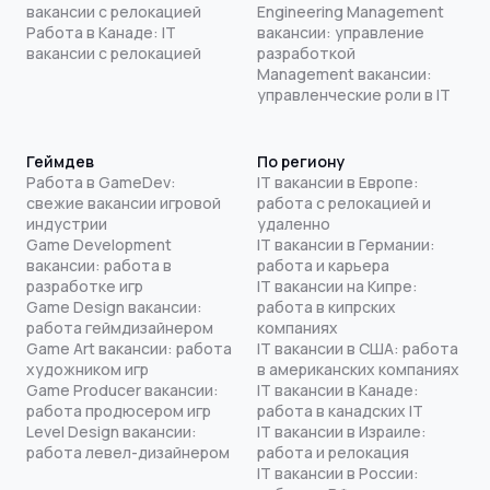
вакансии с релокацией
Engineering Management
Работа в Канаде: IT
вакансии: управление
вакансии с релокацией
разработкой
Management вакансии:
управленческие роли в IT
Геймдев
По региону
Работа в GameDev:
IT вакансии в Европе:
свежие вакансии игровой
работа с релокацией и
индустрии
удаленно
Game Development
IT вакансии в Германии:
вакансии: работа в
работа и карьера
разработке игр
IT вакансии на Кипре:
Game Design вакансии:
работа в кипрских
работа геймдизайнером
компаниях
Game Art вакансии: работа
IT вакансии в США: работа
художником игр
в американских компаниях
Game Producer вакансии:
IT вакансии в Канаде:
работа продюсером игр
работа в канадских IT
Level Design вакансии:
IT вакансии в Израиле:
работа левел-дизайнером
работа и релокация
IT вакансии в России: