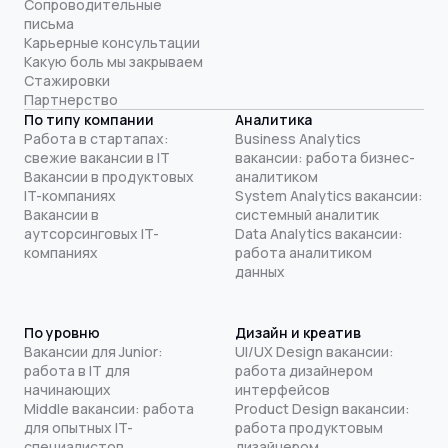
Сопроводительные
письма
Карьерные консультации
Какую боль мы закрываем
Стажировки
Партнерство
По типу компании
Аналитика
Работа в стартапах:
Business Analytics
свежие вакансии в IT
вакансии: работа бизнес-
Вакансии в продуктовых
аналитиком
IT-компаниях
System Analytics вакансии:
Вакансии в
системный аналитик
аутсорсинговых IT-
Data Analytics вакансии:
компаниях
работа аналитиком
данных
По уровню
Дизайн и креатив
Вакансии для Junior:
UI/UX Design вакансии:
работа в IT для
работа дизайнером
начинающих
интерфейсов
Middle вакансии: работа
Product Design вакансии:
для опытных IT-
работа продуктовым
специалистов
дизайнером