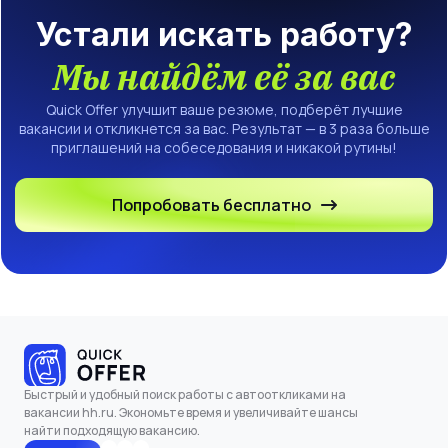
Устали искать работу?
Мы найдём её за вас
Quick Offer улучшит ваше резюме, подберёт лучшие
вакансии и откликнется за вас. Результат — в 3 раза больше
приглашений на собеседования и никакой рутины!
Попробовать бесплатно
Быстрый и удобный поиск работы с автооткликами на
вакансии hh.ru. Экономьте время и увеличивайте шансы
найти подходящую вакансию.