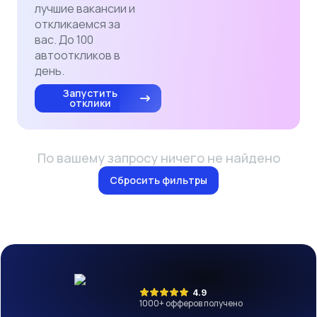
лучшие вакансии и
откликаемся за
вас. До 100
автооткликов в
день.
Запустить
отклики
По вашему запросу ничего не найдено
Сбросить фильтры
4.9
1000
+ офферов получено