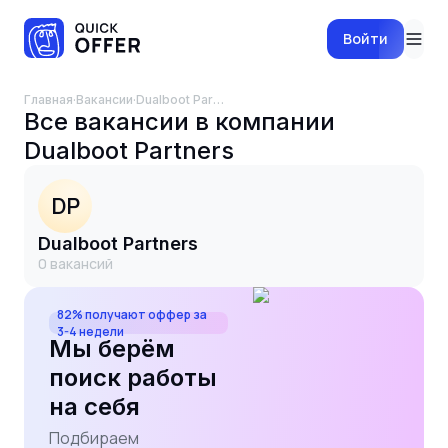
Войти
Главная
·
Вакансии
·
Dualboot Partners
Все вакансии в компании
Dualboot Partners
DP
Dualboot Partners
0
вакансий
82% получают оффер за
3-4 недели
Мы берём
поиск работы
на себя
Подбираем