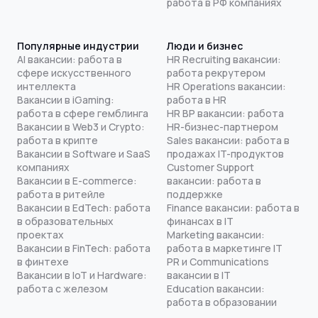
работа в РФ компаниях
Популярные индустрии
Люди и бизнес
AI вакансии: работа в
HR Recruiting вакансии:
сфере искусственного
работа рекрутером
интеллекта
HR Operations вакансии:
Вакансии в iGaming:
работа в HR
работа в сфере гемблинга
HR BP вакансии: работа
Вакансии в Web3 и Crypto:
HR-бизнес-партнером
работа в крипте
Sales вакансии: работа в
Вакансии в Software и SaaS
продажах IT-продуктов
компаниях
Customer Support
Вакансии в E-commerce:
вакансии: работа в
работа в ритейле
поддержке
Вакансии в EdTech: работа
Finance вакансии: работа в
в образовательных
финансах в IT
проектах
Marketing вакансии:
Вакансии в FinTech: работа
работа в маркетинге IT
в финтехе
PR и Communications
Вакансии в IoT и Hardware:
вакансии в IT
работа с железом
Education вакансии:
работа в образовании