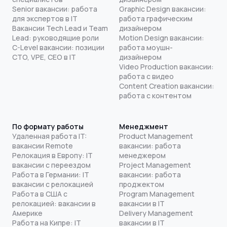
Senior вакансии: работа
Graphic Design вакансии:
для экспертов в IT
работа графическим
Вакансии Tech Lead и Team
дизайнером
Lead: руководящие роли
Motion Design вакансии:
C-Level вакансии: позиции
работа моушн-
CTO, VPE, CEO в IT
дизайнером
Video Production вакансии:
работа с видео
Content Creation вакансии:
работа с контентом
По формату работы
Менеджмент
Удаленная работа IT:
Product Management
вакансии Remote
вакансии: работа
Релокация в Европу: IT
менеджером
вакансии с переездом
Project Management
Работа в Германии: IT
вакансии: работа
вакансии с релокацией
проджектом
Работа в США с
Program Management
релокацией: вакансии в
вакансии в IT
Америке
Delivery Management
Работа на Кипре: IT
вакансии в IT