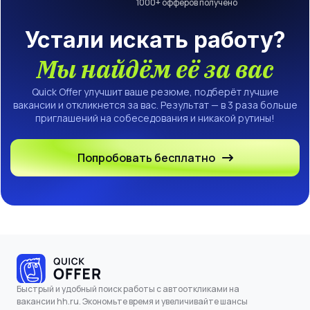
1000
+ офферов получено
Устали искать работу?
Мы найдём её за вас
Quick Offer улучшит ваше резюме, подберёт лучшие
вакансии и откликнется за вас. Результат — в 3 раза больше
приглашений на собеседования и никакой рутины!
Попробовать бесплатно
Быстрый и удобный поиск работы с автооткликами на
вакансии hh.ru. Экономьте время и увеличивайте шансы