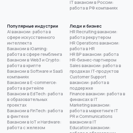
IT вакансии в России:
работа в РФ компаниях
Популярные индустрии
Люди и бизнес
AI вакансии: работа в
HR Recruiting вакансии:
сфере искусственного
работа рекрутером
интеллекта
HR Operations вакансии:
Вакансии в iGaming:
работа в HR
работа в сфере гемблинга
HR BP вакансии: работа
Вакансии в Web3 и Crypto:
HR-бизнес-партнером
работа в крипте
Sales вакансии: работа в
Вакансии в Software и SaaS
продажах IT-продуктов
компаниях
Customer Support
Вакансии в E-commerce:
вакансии: работа в
работа в ритейле
поддержке
Вакансии в EdTech: работа
Finance вакансии: работа в
в образовательных
финансах в IT
проектах
Marketing вакансии:
Вакансии в FinTech: работа
работа в маркетинге IT
в финтехе
PR и Communications
Вакансии в IoT и Hardware:
вакансии в IT
работа с железом
Education вакансии: