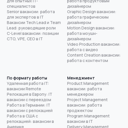
для опытных IT-
работа продуктовым
специалистов
дизайнером
Senior вакансии: работа
Graphic Design вакансии:
для экспертов в IT
работа графическим
Вакансии Tech Lead и Team
дизайнером
Lead: руководящие роли
Motion Design вакансии:
C-Level вакансии: позиции
работа моушн-
CTO, VPE, CEO в IT
дизайнером
Video Production вакансии:
работа с видео
Content Creation вакансии:
работа с контентом
По формату работы
Менеджмент
Удаленная работа IT:
Product Management
вакансии Remote
вакансии: работа
Релокация в Европу: IT
менеджером
вакансии с переездом
Project Management
Работа в Германии: IT
вакансии: работа
вакансии с релокацией
проджектом
Работа в США с
Program Management
релокацией: вакансии в
вакансии в IT
Америке
Delivery Management