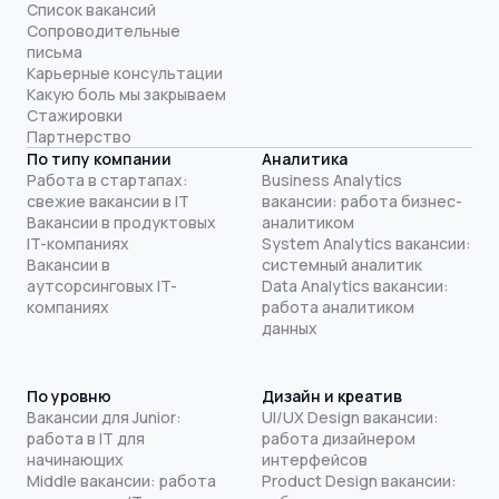
Список вакансий
Сопроводительные
письма
Карьерные консультации
Какую боль мы закрываем
Стажировки
Партнерство
По типу компании
Аналитика
Работа в стартапах:
Business Analytics
свежие вакансии в IT
вакансии: работа бизнес-
Вакансии в продуктовых
аналитиком
IT-компаниях
System Analytics вакансии:
Вакансии в
системный аналитик
аутсорсинговых IT-
Data Analytics вакансии:
компаниях
работа аналитиком
данных
По уровню
Дизайн и креатив
Вакансии для Junior:
UI/UX Design вакансии:
работа в IT для
работа дизайнером
начинающих
интерфейсов
Middle вакансии: работа
Product Design вакансии: