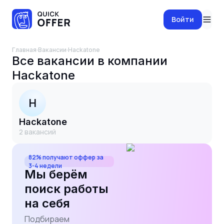
Войти
Главная
·
Вакансии
·
Hackatone
Все вакансии в компании
Hackatone
H
Hackatone
2
вакансий
82% получают оффер за
3-4 недели
Мы берём
поиск работы
на себя
Подбираем