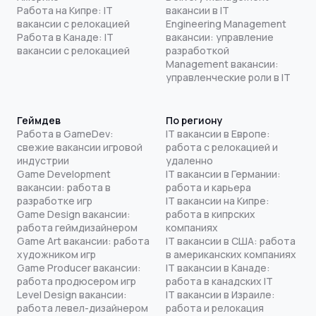
Работа на Кипре: IT
вакансии в IT
вакансии с релокацией
Engineering Management
Работа в Канаде: IT
вакансии: управление
вакансии с релокацией
разработкой
Management вакансии:
управленческие роли в IT
Геймдев
По региону
Работа в GameDev:
IT вакансии в Европе:
свежие вакансии игровой
работа с релокацией и
индустрии
удаленно
Game Development
IT вакансии в Германии:
вакансии: работа в
работа и карьера
разработке игр
IT вакансии на Кипре:
Game Design вакансии:
работа в кипрских
работа геймдизайнером
компаниях
Game Art вакансии: работа
IT вакансии в США: работа
художником игр
в американских компаниях
Game Producer вакансии:
IT вакансии в Канаде:
работа продюсером игр
работа в канадских IT
Level Design вакансии:
IT вакансии в Израиле:
работа левел-дизайнером
работа и релокация