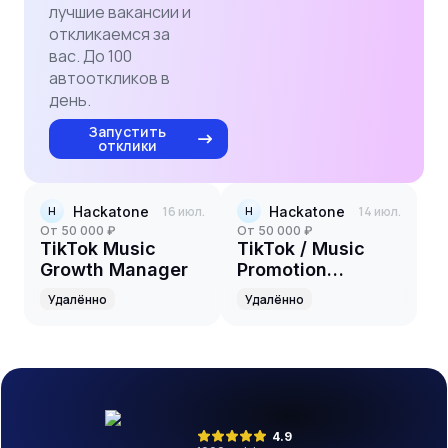
лучшие вакансии и
откликаемся за
вас. До 100
автооткликов в
день.
Запустить
отклики
Hackatone
16 июл.
Hackatone
14 июл.
H
H
от 50 000 ₽
от 50 000 ₽
TikTok Music
TikTok / Music
Growth Manager
Promotion
Manager
Удалённо
Удалённо
4.9