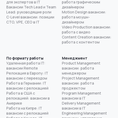
для экспертов в IT
работа графическим
Вакансии Tech Lead и Team
дизайнером
Lead: руководящие роли
Motion Design вакансии:
C-Level вакансии: позиции
работа моушн-
CTO, VPE, CEO в IT
дизайнером
Video Production вакансии:
работа с видео
Content Creation вакансии:
работа с контентом
По формату работы
Менеджмент
Удаленная работа IT:
Product Management
вакансии Remote
вакансии: работа
Релокация в Европу: IT
менеджером
вакансии с переездом
Project Management
Работа в Германии: IT
вакансии: работа
вакансии с релокацией
проджектом
Работа в США с
Program Management
релокацией: вакансии в
вакансии в IT
Америке
Delivery Management
Работа на Кипре: IT
вакансии в IT
вакансии с релокацией
Engineering Management