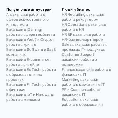
Популярные индустрии
Люди и бизнес
AI вакансии: работа в
HR Recruiting вакансии:
сфере искусственного
работа рекрутером
интеллекта
HR Operations вакансии:
Вакансии в iGaming:
работа в HR
работа в сфере гемблинга
HR BP вакансии: работа
Вакансии в Web3 и Crypto:
HR-бизнес-партнером
работа в крипте
Sales вакансии: работа в
Вакансии в Software и SaaS
продажах IT-продуктов
компаниях
Customer Support
Вакансии в E-commerce:
вакансии: работа в
работа в ритейле
поддержке
Вакансии в EdTech: работа
Finance вакансии: работа в
в образовательных
финансах в IT
проектах
Marketing вакансии:
Вакансии в FinTech: работа
работа в маркетинге IT
в финтехе
PR и Communications
Вакансии в IoT и Hardware:
вакансии в IT
работа с железом
Education вакансии:
работа в образовании