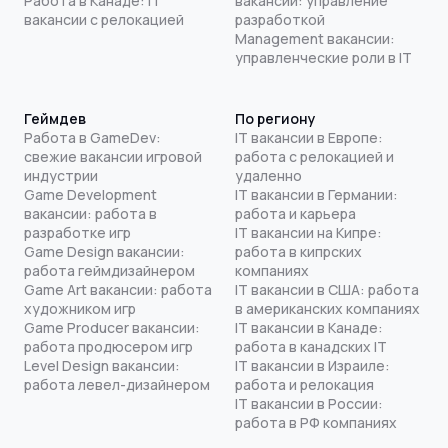
Работа в Канаде: IT
вакансии: управление
вакансии с релокацией
разработкой
Management вакансии:
управленческие роли в IT
Геймдев
По региону
Работа в GameDev:
IT вакансии в Европе:
свежие вакансии игровой
работа с релокацией и
индустрии
удаленно
Game Development
IT вакансии в Германии:
вакансии: работа в
работа и карьера
разработке игр
IT вакансии на Кипре:
Game Design вакансии:
работа в кипрских
работа геймдизайнером
компаниях
Game Art вакансии: работа
IT вакансии в США: работа
художником игр
в американских компаниях
Game Producer вакансии:
IT вакансии в Канаде:
работа продюсером игр
работа в канадских IT
Level Design вакансии:
IT вакансии в Израиле:
работа левел-дизайнером
работа и релокация
IT вакансии в России:
работа в РФ компаниях