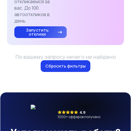
откликаемся за
вас. До 100
автооткликов в
день.
Запустить
отклики
По вашему запросу ничего не найдено
Сбросить фильтры
4.9
1000
+ офферов получено