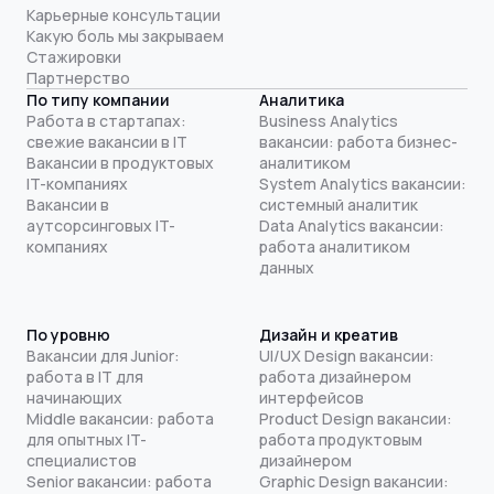
Карьерные консультации
Какую боль мы закрываем
Стажировки
Партнерство
По типу компании
Аналитика
Работа в стартапах:
Business Analytics
свежие вакансии в IT
вакансии: работа бизнес-
Вакансии в продуктовых
аналитиком
IT-компаниях
System Analytics вакансии:
Вакансии в
системный аналитик
аутсорсинговых IT-
Data Analytics вакансии:
компаниях
работа аналитиком
данных
По уровню
Дизайн и креатив
Вакансии для Junior:
UI/UX Design вакансии:
работа в IT для
работа дизайнером
начинающих
интерфейсов
Middle вакансии: работа
Product Design вакансии:
для опытных IT-
работа продуктовым
специалистов
дизайнером
Senior вакансии: работа
Graphic Design вакансии: