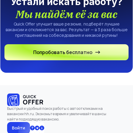
Устали искать работу?
Мы найдём её за вас
Quick Offer улучшит ваше резюме, подберёт лучшие
вакансии и откликнется за вас. Результат — в 3 раза больше
приглашений на собеседования и никакой рутины!
Попробовать бесплатно
Быстрый и удобный поиск работы с автооткликами на
вакансии hh.ru. Экономьте время и увеличивайте шансы
найти подходящую вакансию.
Войти