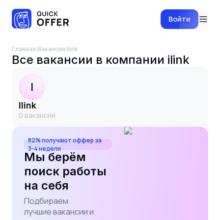
Войти
Главная
·
Вакансии
·
ilink
Все вакансии в компании
ilink
I
ilink
0
вакансий
82% получают оффер за
3-4 недели
Мы берём
поиск работы
на себя
Подбираем
лучшие вакансии и