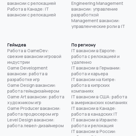
вакансии с релокацией
Engineering Management
Работа в Канаде: IT
вакансии: управление
вакансии с релокацией
разработкой
Management вакансии:
управленческие роли в IT
Геймдев
По региону
Работа в GameDev:
IT вакансии в Европе:
свежие вакансии игровой
работа с релокацией и
индустрии
удаленно
Game Development
IT вакансии в Германии:
вакансии: работа в
работа и карьера
разработке игр
IT вакансии на Кипре:
Game Design вакансии:
работа в кипрских
работа геймдизайнером
компаниях
Game Art вакансии: работа
IT вакансии в США: работа
художником игр
в американских компаниях
Game Producer вакансии:
IT вакансии в Канаде:
работа продюсером игр
работа в канадских IT
Level Design вакансии:
IT вакансии в Израиле:
работа левел-дизайнером
работа и релокация
IT вакансии в России: