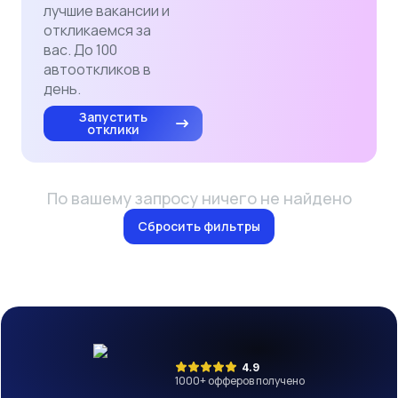
лучшие вакансии и
откликаемся за
вас. До 100
автооткликов в
день.
Запустить
отклики
По вашему запросу ничего не найдено
Сбросить фильтры
4.9
1000
+ офферов получено