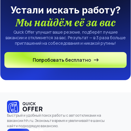
Устали искать работу?
Мы найдём её за вас
Quick Offer улучшит ваше резюме, подберёт лучшие
вакансии и откликнется за вас. Результат — в 3 раза больше
приглашений на собеседования и никакой рутины!
Попробовать бесплатно
Быстрый и удобный поиск работы с автооткликами на
вакансии hh.ru. Экономьте время и увеличивайте шансы
найти подходящую вакансию.