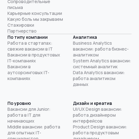
Сопроводительные
письма
Карьерные консультации
Какую боль мы закрываем
Стажировки
Партнерство
По типу компании
Аналитика
Работа в стартапах:
Business Analytics
свежие вакансии в IT
вакансии: работа бизнес-
Вакансии в продуктовых
аналитиком
IT-компаниях
System Analytics вакансии:
Вакансии в
системный аналитик
аутсорсинговых IT-
Data Analytics вакансии:
компаниях
работа аналитиком
данных
По уровню
Дизайн и креатив
Вакансии для Junior:
UI/UX Design вакансии:
работа в IT для
работа дизайнером
начинающих
интерфейсов
Middle вакансии: работа
Product Design вакансии:
для опытных IT-
работа продуктовым
специалистов
дизайнером