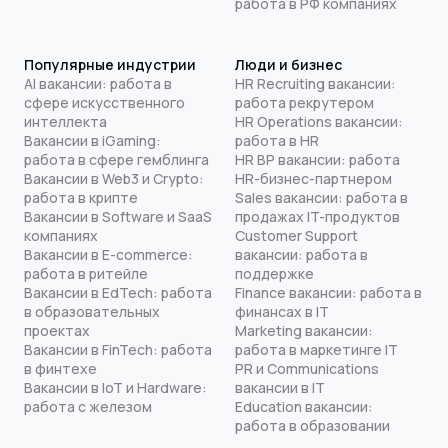
работа в РФ компаниях
Популярные индустрии
Люди и бизнес
AI вакансии: работа в
HR Recruiting вакансии:
сфере искусственного
работа рекрутером
интеллекта
HR Operations вакансии:
Вакансии в iGaming:
работа в HR
работа в сфере гемблинга
HR BP вакансии: работа
Вакансии в Web3 и Crypto:
HR-бизнес-партнером
работа в крипте
Sales вакансии: работа в
Вакансии в Software и SaaS
продажах IT-продуктов
компаниях
Customer Support
Вакансии в E-commerce:
вакансии: работа в
работа в ритейле
поддержке
Вакансии в EdTech: работа
Finance вакансии: работа в
в образовательных
финансах в IT
проектах
Marketing вакансии:
Вакансии в FinTech: работа
работа в маркетинге IT
в финтехе
PR и Communications
Вакансии в IoT и Hardware:
вакансии в IT
работа с железом
Education вакансии:
работа в образовании