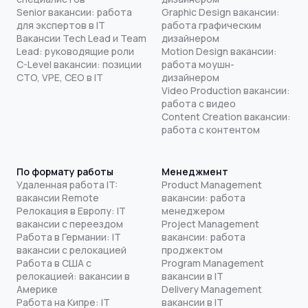
Senior вакансии: работа
Graphic Design вакансии:
для экспертов в IT
работа графическим
Вакансии Tech Lead и Team
дизайнером
Lead: руководящие роли
Motion Design вакансии:
C-Level вакансии: позиции
работа моушн-
CTO, VPE, CEO в IT
дизайнером
Video Production вакансии:
работа с видео
Content Creation вакансии:
работа с контентом
По формату работы
Менеджмент
Удаленная работа IT:
Product Management
вакансии Remote
вакансии: работа
Релокация в Европу: IT
менеджером
вакансии с переездом
Project Management
Работа в Германии: IT
вакансии: работа
вакансии с релокацией
проджектом
Работа в США с
Program Management
релокацией: вакансии в
вакансии в IT
Америке
Delivery Management
Работа на Кипре: IT
вакансии в IT