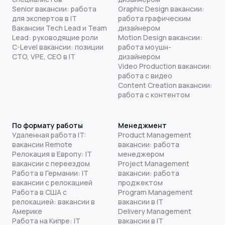
Senior вакансии: работа
Graphic Design вакансии:
для экспертов в IT
работа графическим
Вакансии Tech Lead и Team
дизайнером
Lead: руководящие роли
Motion Design вакансии:
C-Level вакансии: позиции
работа моушн-
CTO, VPE, CEO в IT
дизайнером
Video Production вакансии:
работа с видео
Content Creation вакансии:
работа с контентом
По формату работы
Менеджмент
Удаленная работа IT:
Product Management
вакансии Remote
вакансии: работа
Релокация в Европу: IT
менеджером
вакансии с переездом
Project Management
Работа в Германии: IT
вакансии: работа
вакансии с релокацией
проджектом
Работа в США с
Program Management
релокацией: вакансии в
вакансии в IT
Америке
Delivery Management
Работа на Кипре: IT
вакансии в IT