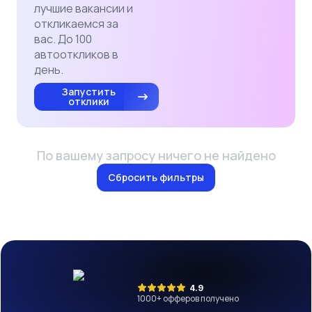
лучшие вакансии и
откликаемся за
вас. До 100
автооткликов в
день.
Запустить
отклики
По вашему запросу ничего не найдено
Сбросить фильтры
4.9
1000
+ офферов получено