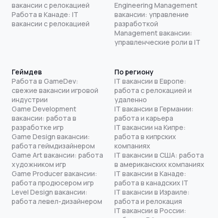
вакансии с релокацией
Engineering Management
Работа в Канаде: IT
вакансии: управление
вакансии с релокацией
разработкой
Management вакансии:
управленческие роли в IT
Геймдев
По региону
Работа в GameDev:
IT вакансии в Европе:
свежие вакансии игровой
работа с релокацией и
индустрии
удаленно
Game Development
IT вакансии в Германии:
вакансии: работа в
работа и карьера
разработке игр
IT вакансии на Кипре:
Game Design вакансии:
работа в кипрских
работа геймдизайнером
компаниях
Game Art вакансии: работа
IT вакансии в США: работа
художником игр
в американских компаниях
Game Producer вакансии:
IT вакансии в Канаде:
работа продюсером игр
работа в канадских IT
Level Design вакансии:
IT вакансии в Израиле:
работа левел-дизайнером
работа и релокация
IT вакансии в России: