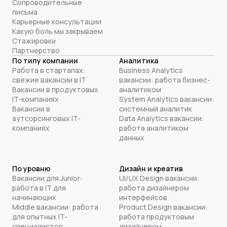
Сопроводительные
письма
Карьерные консультации
Какую боль мы закрываем
Стажировки
Партнерство
По типу компании
Аналитика
Работа в стартапах:
Business Analytics
свежие вакансии в IT
вакансии: работа бизнес-
Вакансии в продуктовых
аналитиком
IT-компаниях
System Analytics вакансии:
Вакансии в
системный аналитик
аутсорсинговых IT-
Data Analytics вакансии:
компаниях
работа аналитиком
данных
По уровню
Дизайн и креатив
Вакансии для Junior:
UI/UX Design вакансии:
работа в IT для
работа дизайнером
начинающих
интерфейсов
Middle вакансии: работа
Product Design вакансии:
для опытных IT-
работа продуктовым
специалистов
дизайнером