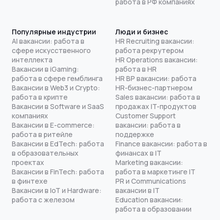
работа в РФ компаниях
Популярные индустрии
Люди и бизнес
AI вакансии: работа в
HR Recruiting вакансии:
сфере искусственного
работа рекрутером
интеллекта
HR Operations вакансии:
Вакансии в iGaming:
работа в HR
работа в сфере гемблинга
HR BP вакансии: работа
Вакансии в Web3 и Crypto:
HR-бизнес-партнером
работа в крипте
Sales вакансии: работа в
Вакансии в Software и SaaS
продажах IT-продуктов
компаниях
Customer Support
Вакансии в E-commerce:
вакансии: работа в
работа в ритейле
поддержке
Вакансии в EdTech: работа
Finance вакансии: работа в
в образовательных
финансах в IT
проектах
Marketing вакансии:
Вакансии в FinTech: работа
работа в маркетинге IT
в финтехе
PR и Communications
Вакансии в IoT и Hardware:
вакансии в IT
работа с железом
Education вакансии:
работа в образовании