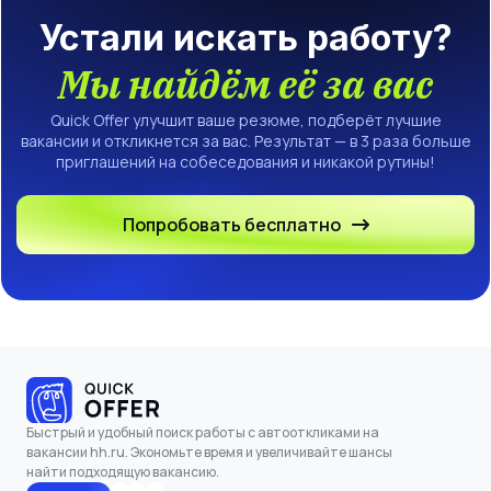
Устали искать работу?
Мы найдём её за вас
Quick Offer улучшит ваше резюме, подберёт лучшие
вакансии и откликнется за вас. Результат — в 3 раза больше
приглашений на собеседования и никакой рутины!
Попробовать бесплатно
Быстрый и удобный поиск работы с автооткликами на
вакансии hh.ru. Экономьте время и увеличивайте шансы
найти подходящую вакансию.