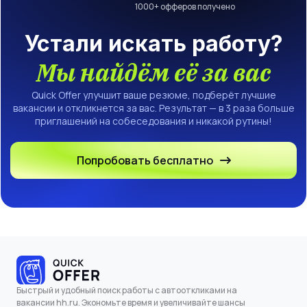
1000
+ офферов получено
Устали искать работу?
Мы найдём её за вас
Quick Offer улучшит ваше резюме, подберёт лучшие
вакансии и откликнется за вас. Результат — в 3 раза больше
приглашений на собеседования и никакой рутины!
Попробовать бесплатно
Быстрый и удобный поиск работы с автооткликами на
вакансии hh.ru. Экономьте время и увеличивайте шансы