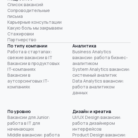
Список вакансий
Сопроводительные
письма
Карьерные консультации
Какую боль мы закрываем
Стажировки
Партнерство
По типу компании
Аналитика
Работа в стартапах:
Business Analytics
свежие вакансии в IT
вакансии: работа бизнес-
Вакансии в продуктовых
аналитиком
IT-компаниях
System Analytics вакансии:
Вакансии в
системный аналитик
аутсорсинговых IT-
Data Analytics вакансии:
компаниях
работа аналитиком
данных
По уровню
Дизайн и креатив
Вакансии для Junior:
UI/UX Design вакансии:
работа в IT для
работа дизайнером
начинающих
интерфейсов
Middle вакансии: работа
Product Design вакансии: