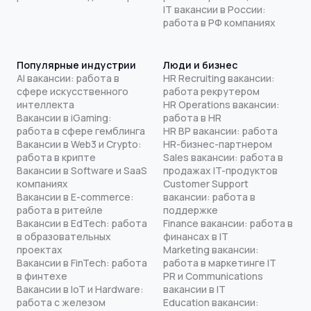
IT вакансии в России:
работа в РФ компаниях
Популярные индустрии
Люди и бизнес
AI вакансии: работа в
HR Recruiting вакансии:
сфере искусственного
работа рекрутером
интеллекта
HR Operations вакансии:
Вакансии в iGaming:
работа в HR
работа в сфере гемблинга
HR BP вакансии: работа
Вакансии в Web3 и Crypto:
HR-бизнес-партнером
работа в крипте
Sales вакансии: работа в
Вакансии в Software и SaaS
продажах IT-продуктов
компаниях
Customer Support
Вакансии в E-commerce:
вакансии: работа в
работа в ритейле
поддержке
Вакансии в EdTech: работа
Finance вакансии: работа в
в образовательных
финансах в IT
проектах
Marketing вакансии:
Вакансии в FinTech: работа
работа в маркетинге IT
в финтехе
PR и Communications
Вакансии в IoT и Hardware:
вакансии в IT
работа с железом
Education вакансии: