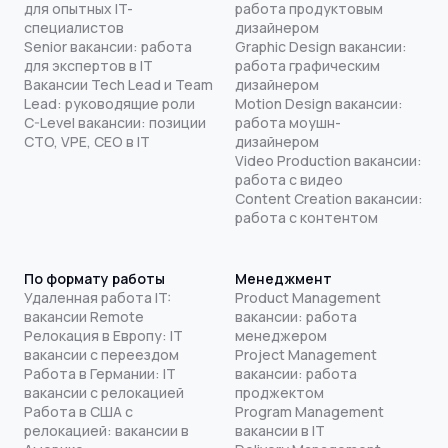
для опытных IT-
работа продуктовым
специалистов
дизайнером
Senior вакансии: работа
Graphic Design вакансии:
для экспертов в IT
работа графическим
Вакансии Tech Lead и Team
дизайнером
Lead: руководящие роли
Motion Design вакансии:
C-Level вакансии: позиции
работа моушн-
CTO, VPE, CEO в IT
дизайнером
Video Production вакансии:
работа с видео
Content Creation вакансии:
работа с контентом
По формату работы
Менеджмент
Удаленная работа IT:
Product Management
вакансии Remote
вакансии: работа
Релокация в Европу: IT
менеджером
вакансии с переездом
Project Management
Работа в Германии: IT
вакансии: работа
вакансии с релокацией
проджектом
Работа в США с
Program Management
релокацией: вакансии в
вакансии в IT