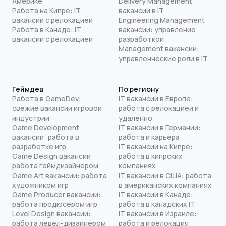
Америке
Delivery Management
Работа на Кипре: IT
вакансии в IT
вакансии с релокацией
Engineering Management
Работа в Канаде: IT
вакансии: управление
вакансии с релокацией
разработкой
Management вакансии:
управленческие роли в IT
Геймдев
По региону
Работа в GameDev:
IT вакансии в Европе:
свежие вакансии игровой
работа с релокацией и
индустрии
удаленно
Game Development
IT вакансии в Германии:
вакансии: работа в
работа и карьера
разработке игр
IT вакансии на Кипре:
Game Design вакансии:
работа в кипрских
работа геймдизайнером
компаниях
Game Art вакансии: работа
IT вакансии в США: работа
художником игр
в американских компаниях
Game Producer вакансии:
IT вакансии в Канаде:
работа продюсером игр
работа в канадских IT
Level Design вакансии:
IT вакансии в Израиле:
работа левел-дизайнером
работа и релокация