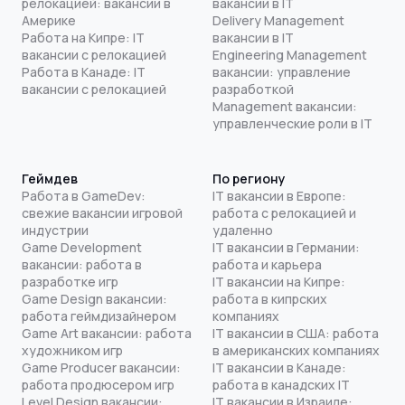
релокацией: вакансии в
вакансии в IT
Америке
Delivery Management
Работа на Кипре: IT
вакансии в IT
вакансии с релокацией
Engineering Management
Работа в Канаде: IT
вакансии: управление
вакансии с релокацией
разработкой
Management вакансии:
управленческие роли в IT
Геймдев
По региону
Работа в GameDev:
IT вакансии в Европе:
свежие вакансии игровой
работа с релокацией и
индустрии
удаленно
Game Development
IT вакансии в Германии:
вакансии: работа в
работа и карьера
разработке игр
IT вакансии на Кипре:
Game Design вакансии:
работа в кипрских
работа геймдизайнером
компаниях
Game Art вакансии: работа
IT вакансии в США: работа
художником игр
в американских компаниях
Game Producer вакансии:
IT вакансии в Канаде:
работа продюсером игр
работа в канадских IT
Level Design вакансии:
IT вакансии в Израиле: