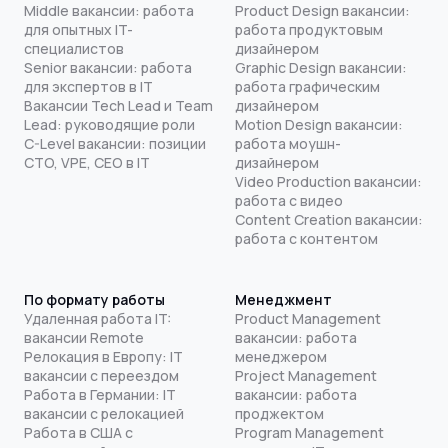
Middle вакансии: работа
Product Design вакансии:
для опытных IT-
работа продуктовым
специалистов
дизайнером
Senior вакансии: работа
Graphic Design вакансии:
для экспертов в IT
работа графическим
Вакансии Tech Lead и Team
дизайнером
Lead: руководящие роли
Motion Design вакансии:
C-Level вакансии: позиции
работа моушн-
CTO, VPE, CEO в IT
дизайнером
Video Production вакансии:
работа с видео
Content Creation вакансии:
работа с контентом
По формату работы
Менеджмент
Удаленная работа IT:
Product Management
вакансии Remote
вакансии: работа
Релокация в Европу: IT
менеджером
вакансии с переездом
Project Management
Работа в Германии: IT
вакансии: работа
вакансии с релокацией
проджектом
Работа в США с
Program Management