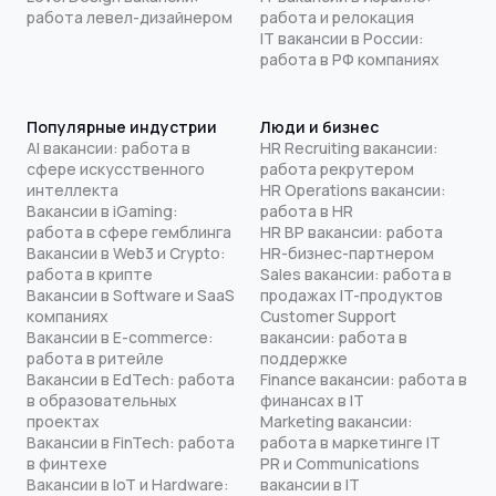
работа левел-дизайнером
работа и релокация
IT вакансии в России:
работа в РФ компаниях
Популярные индустрии
Люди и бизнес
AI вакансии: работа в
HR Recruiting вакансии:
сфере искусственного
работа рекрутером
интеллекта
HR Operations вакансии:
Вакансии в iGaming:
работа в HR
работа в сфере гемблинга
HR BP вакансии: работа
Вакансии в Web3 и Crypto:
HR-бизнес-партнером
работа в крипте
Sales вакансии: работа в
Вакансии в Software и SaaS
продажах IT-продуктов
компаниях
Customer Support
Вакансии в E-commerce:
вакансии: работа в
работа в ритейле
поддержке
Вакансии в EdTech: работа
Finance вакансии: работа в
в образовательных
финансах в IT
проектах
Marketing вакансии:
Вакансии в FinTech: работа
работа в маркетинге IT
в финтехе
PR и Communications
Вакансии в IoT и Hardware:
вакансии в IT