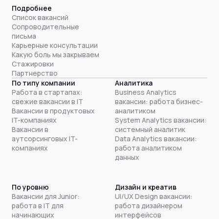
Подробнее
Список вакансий
Сопроводительные
письма
Карьерные консультации
Какую боль мы закрываем
Стажировки
Партнерство
По типу компании
Аналитика
Работа в стартапах:
Business Analytics
свежие вакансии в IT
вакансии: работа бизнес-
Вакансии в продуктовых
аналитиком
IT-компаниях
System Analytics вакансии:
Вакансии в
системный аналитик
аутсорсинговых IT-
Data Analytics вакансии:
компаниях
работа аналитиком
данных
По уровню
Дизайн и креатив
Вакансии для Junior:
UI/UX Design вакансии:
работа в IT для
работа дизайнером
начинающих
интерфейсов