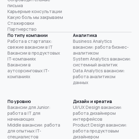
письма
Карьерные консультации
Какую боль мы закрываем
Стажировки
Партнерство
По типу компании
Аналитика
Работа в стартапах:
Business Analytics
свежие вакансии в IT
вакансии: работа бизнес-
Вакансии в продуктовых
аналитиком
IT-компаниях
System Analytics вакансии:
Вакансии в
системный аналитик
аутсорсинговых IT-
Data Analytics вакансии:
компаниях
работа аналитиком
данных
По уровню
Дизайн и креатив
Вакансии для Junior:
UI/UX Design вакансии:
работа в IT для
работа дизайнером
начинающих
интерфейсов
Middle вакансии: работа
Product Design вакансии:
для опытных IT-
работа продуктовым
специалистов
дизайнером