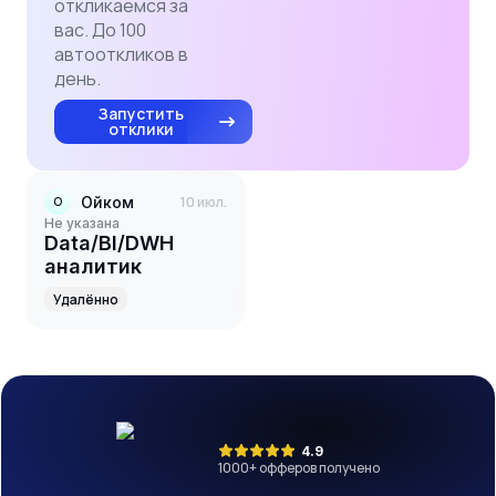
откликаемся за
вас. До 100
автооткликов в
день.
Запустить
отклики
Ойком
10 июл.
О
Не указана
Data/BI/DWH
аналитик
Удалённо
4.9
1000
+ офферов получено