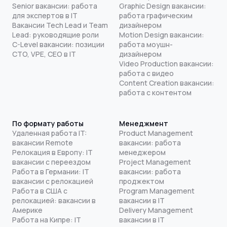
Senior вакансии: работа
Graphic Design вакансии:
для экспертов в IT
работа графическим
Вакансии Tech Lead и Team
дизайнером
Lead: руководящие роли
Motion Design вакансии:
C-Level вакансии: позиции
работа моушн-
CTO, VPE, CEO в IT
дизайнером
Video Production вакансии:
работа с видео
Content Creation вакансии:
работа с контентом
По формату работы
Менеджмент
Удаленная работа IT:
Product Management
вакансии Remote
вакансии: работа
Релокация в Европу: IT
менеджером
вакансии с переездом
Project Management
Работа в Германии: IT
вакансии: работа
вакансии с релокацией
проджектом
Работа в США с
Program Management
релокацией: вакансии в
вакансии в IT
Америке
Delivery Management
Работа на Кипре: IT
вакансии в IT