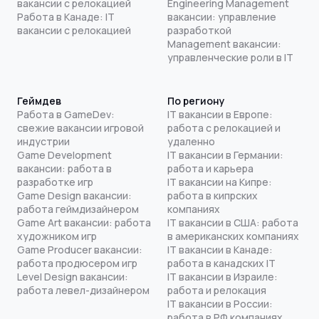
вакансии с релокацией
Engineering Management
Работа в Канаде: IT
вакансии: управление
вакансии с релокацией
разработкой
Management вакансии:
управленческие роли в IT
Геймдев
По региону
Работа в GameDev:
IT вакансии в Европе:
свежие вакансии игровой
работа с релокацией и
индустрии
удаленно
Game Development
IT вакансии в Германии:
вакансии: работа в
работа и карьера
разработке игр
IT вакансии на Кипре:
Game Design вакансии:
работа в кипрских
работа геймдизайнером
компаниях
Game Art вакансии: работа
IT вакансии в США: работа
художником игр
в американских компаниях
Game Producer вакансии:
IT вакансии в Канаде:
работа продюсером игр
работа в канадских IT
Level Design вакансии:
IT вакансии в Израиле:
работа левел-дизайнером
работа и релокация
IT вакансии в России:
работа в РФ компаниях