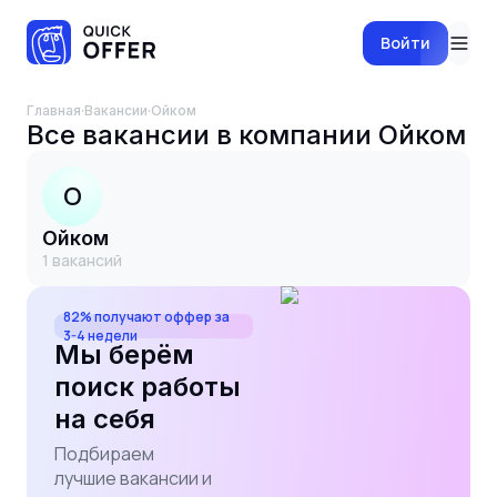
Войти
Главная
·
Вакансии
·
Ойком
Все вакансии в компании
Ойком
О
Ойком
1
вакансий
82% получают оффер за
3-4 недели
Мы берём
поиск работы
на себя
Подбираем
лучшие вакансии и