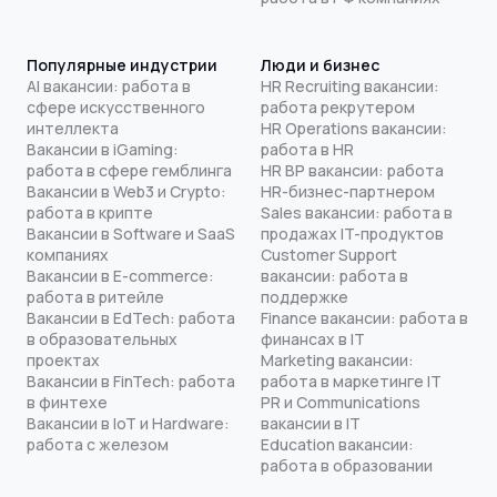
Популярные индустрии
Люди и бизнес
AI вакансии: работа в
HR Recruiting вакансии:
сфере искусственного
работа рекрутером
интеллекта
HR Operations вакансии:
Вакансии в iGaming:
работа в HR
работа в сфере гемблинга
HR BP вакансии: работа
Вакансии в Web3 и Crypto:
HR-бизнес-партнером
работа в крипте
Sales вакансии: работа в
Вакансии в Software и SaaS
продажах IT-продуктов
компаниях
Customer Support
Вакансии в E-commerce:
вакансии: работа в
работа в ритейле
поддержке
Вакансии в EdTech: работа
Finance вакансии: работа в
в образовательных
финансах в IT
проектах
Marketing вакансии:
Вакансии в FinTech: работа
работа в маркетинге IT
в финтехе
PR и Communications
Вакансии в IoT и Hardware:
вакансии в IT
работа с железом
Education вакансии:
работа в образовании