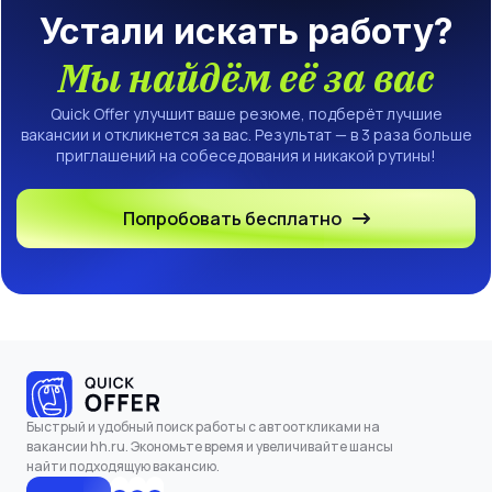
Устали искать работу?
Мы найдём её за вас
Quick Offer улучшит ваше резюме, подберёт лучшие
вакансии и откликнется за вас. Результат — в 3 раза больше
приглашений на собеседования и никакой рутины!
Попробовать бесплатно
Быстрый и удобный поиск работы с автооткликами на
вакансии hh.ru. Экономьте время и увеличивайте шансы
найти подходящую вакансию.