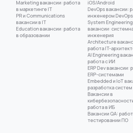
Marketing вакансии: работа
iOS/Android
в маркетинге IT
DevOps вакансии: 
PR и Communications
инженером DevOps
вакансии в IT
System Engineering
Education вакансии: работа
вакансии: системн
в образовании
инженерия
Architecture ваканс
работа IT-архитек
AI Engineering вака
работа с ИИ
ERP Dev вакансии: 
ERP-системами
Embedded и IoT вак
разработка систем
Вакансии в
кибербезопасност
работа в ИБ
Вакансии QA: работ
тестировании ПО