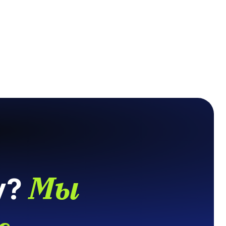
Мы
у?