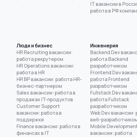
IT вакансии в Росси
работа в РФ компа
Люди и бизнес
Инженерия
HR Recruiting вакансии:
Backend Dev ваканс
работа рекрутером
работа Backend
HR Operations вакансии:
разработчиком
работа в HR
Frontend Dev вакан
HR BP вакансии: работа HR-
работа Frontend
бизнес-партнером
разработчиком
Sales вакансии: работа в
Fullstack Dev вакан
продажах IT-продуктов
работа Fullstack
Customer Support
разработчиком
вакансии: работа в
Web Dev вакансии: 
поддержке
веб-разработчико
Finance вакансии: работа в
Mobile Developmen
финансах в IT
вакансии: работа