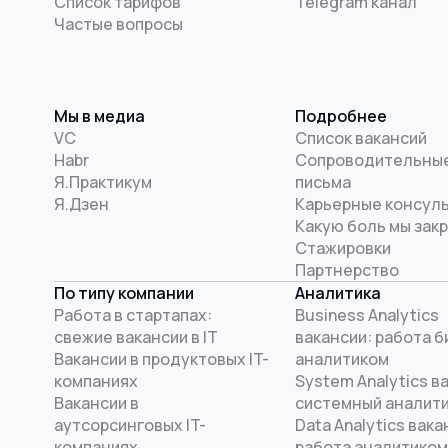
Список тарифов
Telegram канал
Частые вопросы
Мы в медиа
Подробнее
VC
Список вакансий
Habr
Сопроводительны
Я.Практикум
письма
Я.Дзен
Карьерные консул
Какую боль мы зак
Стажировки
Партнерство
По типу компании
Аналитика
Работа в стартапах:
Business Analytics
свежие вакансии в IT
вакансии: работа б
Вакансии в продуктовых IT-
аналитиком
компаниях
System Analytics в
Вакансии в
системный аналит
аутсорсинговых IT-
Data Analytics вака
компаниях
работа аналитиком