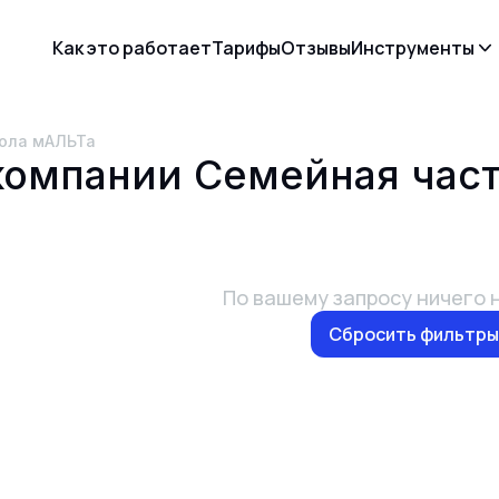
Как это работает
Тарифы
Отзывы
Инструменты
кола мАЛЬТа
 компании
Семейная част
По вашему запросу ничего 
Сбросить фильтры