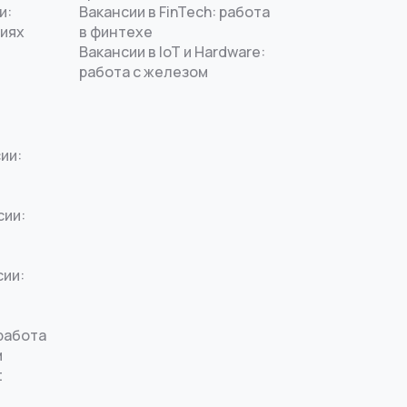
и:
Вакансии в FinTech: работа
ниях
в финтехе
Вакансии в IoT и Hardware:
работа с железом
ии:
сии:
сии:
работа
м
t