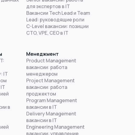
для экспертов в IT
Вакансии Tech Lead и Team
Lead: руководящие роли
C-Level вакансии: позиции
CTO, VPE, CEO в IT
ы
Менеджмент
T:
Product Management
вакансии: работа
: IT
менеджером
дом
Project Management
 IT
вакансии: работа
цией
проджектом
Program Management
ии в
вакансии в IT
Delivery Management
вакансии в IT
цией
Engineering Management
T
вакансии: управление