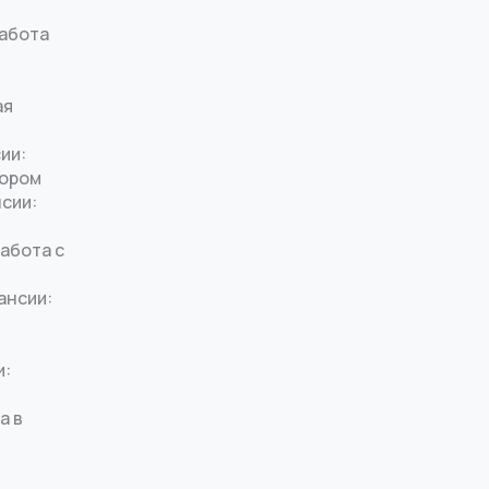
работа
ая
ии:
тором
нсии:
работа с
ансии:
и:
а в