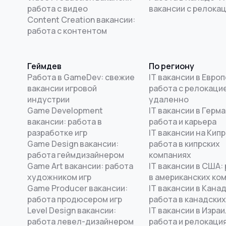
работа с видео
вакансии с релока
Content Creation вакансии:
работа с контентом
Геймдев
По региону
Работа в GameDev: свежие
IT вакансии в Европ
вакансии игровой
работа с релокацие
индустрии
удаленно
Game Development
IT вакансии в Герма
вакансии: работа в
работа и карьера
разработке игр
IT вакансии на Кипр
Game Design вакансии:
работа в кипрских
работа геймдизайнером
компаниях
Game Art вакансии: работа
IT вакансии в США:
художником игр
в американских ко
Game Producer вакансии:
IT вакансии в Канад
работа продюсером игр
работа в канадских
Level Design вакансии:
IT вакансии в Израи
работа левел-дизайнером
работа и релокаци