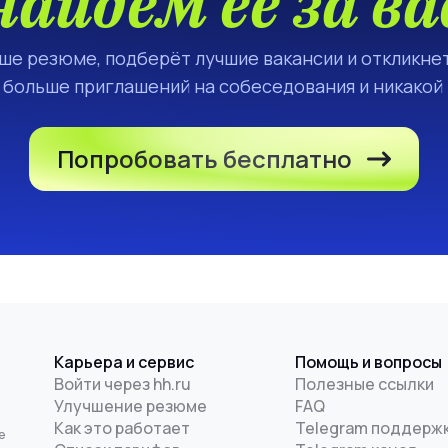
найдём её за ва
аше резюме, подберёт лучшие вакансии и откликнет
а больше приглашений на собеседования и никакой
Попробовать бесплатно
Карьера и сервис
Помощь и вопросы
Войти через hh.ru
Полезные ссылки
Улучшение резюме
FAQ
и
Как это работает
Telegram поддерж
е