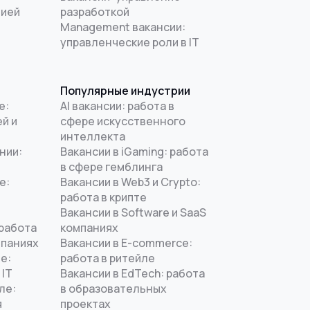
цией
разработкой
Management вакансии:
управленческие роли в IT
Популярные индустрии
е:
AI вакансии: работа в
й и
сфере искусственного
интеллекта
нии:
Вакансии в iGaming: работа
в сфере гемблинга
е:
Вакансии в Web3 и Crypto:
работа в крипте
Вакансии в Software и SaaS
 работа
компаниях
мпаниях
Вакансии в E-commerce:
е:
работа в ритейле
 IT
Вакансии в EdTech: работа
ле:
в образовательных
я
проектах