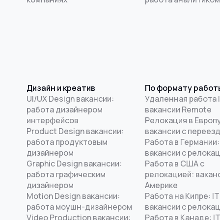
Дизайн и креатив
По формату работ
UI/UX Design вакансии:
Удаленная работа I
работа дизайнером
вакансии Remote
интерфейсов
Релокация в Европу
Product Design вакансии:
вакансии с переез
работа продуктовым
Работа в Германии:
дизайнером
вакансии с релока
Graphic Design вакансии:
Работа в США с
работа графическим
релокацией: ваканс
дизайнером
Америке
Motion Design вакансии:
Работа на Кипре: IT
работа моушн-дизайнером
вакансии с релока
Video Production вакансии:
Работа в Канаде: I