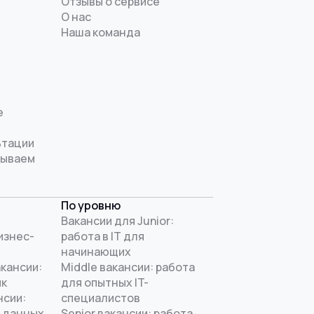
Отзывы о сервисе
О нас
Наша команда
е
ьтации
рываем
По уровню
Вакансии для Junior:
изнес-
работа в IT для
начинающих
акансии:
Middle вакансии: работа
ик
для опытных IT-
нсии:
специалистов
 данных
Senior вакансии: работа