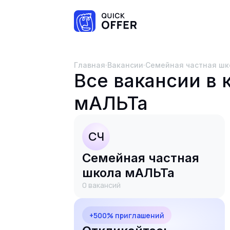
Главная
·
Вакансии
·
Семейная частная ш
Все вакансии в
мАЛЬТа
СЧ
Семейная частная
школа мАЛЬТа
0
вакансий
+500% приглашений