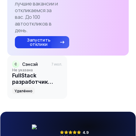
лучшие вакансии и
откликаемся за
вас. До 100
автооткликов в
день.
Запустить
отклики
Сэнсэй
7 июл.
С
Не указана
FullStack
разработчик
TypeScript
Удалённо
4.9