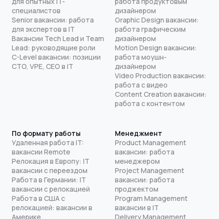
для опытных IT-
работа продуктовым
специалистов
дизайнером
Senior вакансии: работа
Graphic Design вакансии:
для экспертов в IT
работа графическим
Вакансии Tech Lead и Team
дизайнером
Lead: руководящие роли
Motion Design вакансии:
C-Level вакансии: позиции
работа моушн-
CTO, VPE, CEO в IT
дизайнером
Video Production вакансии:
работа с видео
Content Creation вакансии:
работа с контентом
По формату работы
Менеджмент
Удаленная работа IT:
Product Management
вакансии Remote
вакансии: работа
Релокация в Европу: IT
менеджером
вакансии с переездом
Project Management
Работа в Германии: IT
вакансии: работа
вакансии с релокацией
проджектом
Работа в США с
Program Management
релокацией: вакансии в
вакансии в IT
Америке
Delivery Management