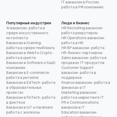
IT вакансии в России:
работа в РФ компаниях
Популярные индустрии
Люди и бизнес
AI вакансии: работа в
HR Recruiting вакансии:
сфере искусственного
работа рекрутером
интеллекта
HR Operations вакансии:
Вакансии в iGaming:
работа в HR
работа в сфере гемблинга
HR BP вакансии: работа
Вакансии в Web3 и Crypto:
HR-бизнес-партнером
работа в крипте
Sales вакансии: работа в
Вакансии в Software и SaaS
продажах IT-продуктов
компаниях
Customer Support
Вакансии в E-commerce:
вакансии: работа в
работа в ритейле
поддержке
Вакансии в EdTech: работа
Finance вакансии: работа в
в образовательных
финансах в IT
проектах
Marketing вакансии:
Вакансии в FinTech: работа
работа в маркетинге IT
в финтехе
PR и Communications
Вакансии в IoT и Hardware:
вакансии в IT
работа с железом
Education вакансии: