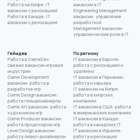
Работа на Кипре: IT
вакансии в IT
вакансии с релокацией
Engineering Management
Работа в Канаде: IT
вакансии: управление
вакансии с релокацией
разработкой
Management вакансии:
управленческие роли в IT
Геймдев
По региону
Работа в GameDev:
IT вакансии в Европе:
свежие вакансии игровой
работа с релокацией и
индустрии
удаленно
Game Development
IT вакансии в Германии:
вакансии: работа в
работа и карьера
разработке игр
IT вакансии на Кипре:
Game Design вакансии:
работа в кипрских
работа геймдизайнером
компаниях
Game Art вакансии: работа
IT вакансии в США: работа
художником игр
в американских компаниях
Game Producer вакансии:
IT вакансии в Канаде:
работа продюсером игр
работа в канадских IT
Level Design вакансии:
IT вакансии в Израиле:
работа левел-дизайнером
работа и релокация