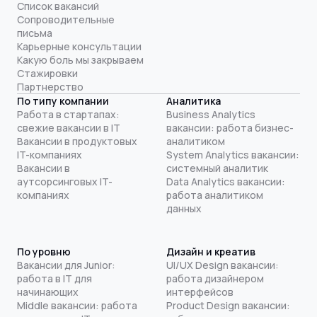
Список вакансий
Сопроводительные
письма
Карьерные консультации
Какую боль мы закрываем
Стажировки
Партнерство
По типу компании
Аналитика
Работа в стартапах:
Business Analytics
свежие вакансии в IT
вакансии: работа бизнес-
Вакансии в продуктовых
аналитиком
IT-компаниях
System Analytics вакансии:
Вакансии в
системный аналитик
аутсорсинговых IT-
Data Analytics вакансии:
компаниях
работа аналитиком
данных
По уровню
Дизайн и креатив
Вакансии для Junior:
UI/UX Design вакансии:
работа в IT для
работа дизайнером
начинающих
интерфейсов
Middle вакансии: работа
Product Design вакансии: