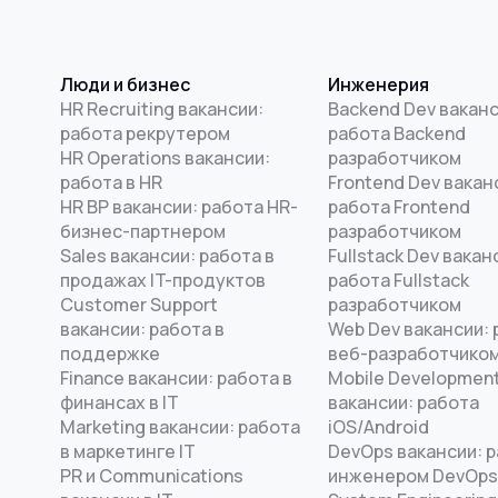
Люди и бизнес
Инженерия
HR Recruiting вакансии:
Backend Dev ваканс
работа рекрутером
работа Backend
HR Operations вакансии:
разработчиком
работа в HR
Frontend Dev вакан
HR BP вакансии: работа HR-
работа Frontend
бизнес-партнером
разработчиком
Sales вакансии: работа в
Fullstack Dev вакан
продажах IT-продуктов
работа Fullstack
Customer Support
разработчиком
вакансии: работа в
Web Dev вакансии: 
поддержке
веб-разработчико
Finance вакансии: работа в
Mobile Developmen
финансах в IT
вакансии: работа
Marketing вакансии: работа
iOS/Android
в маркетинге IT
DevOps вакансии: 
PR и Communications
инженером DevOps