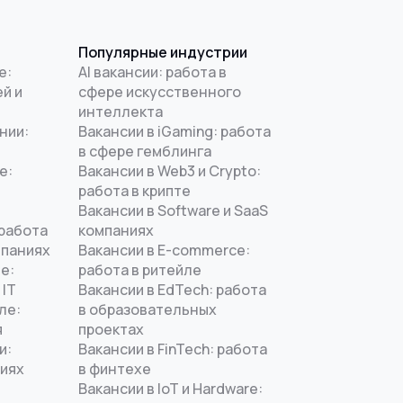
Популярные индустрии
е:
AI вакансии: работа в
й и
сфере искусственного
интеллекта
нии:
Вакансии в iGaming: работа
в сфере гемблинга
е:
Вакансии в Web3 и Crypto:
работа в крипте
Вакансии в Software и SaaS
 работа
компаниях
мпаниях
Вакансии в E-commerce:
е:
работа в ритейле
 IT
Вакансии в EdTech: работа
ле:
в образовательных
я
проектах
и:
Вакансии в FinTech: работа
ниях
в финтехе
Вакансии в IoT и Hardware: