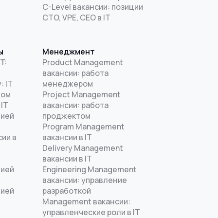
C-Level вакансии: позиции
CTO, VPE, CEO в IT
ы
Менеджмент
T:
Product Management
вакансии: работа
: IT
менеджером
дом
Project Management
 IT
вакансии: работа
цией
проджектом
Program Management
ии в
вакансии в IT
Delivery Management
вакансии в IT
цией
Engineering Management
T
вакансии: управление
цией
разработкой
Management вакансии:
управленческие роли в IT