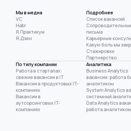
Мы в медиа
Подробнее
VC
Список вакансий
Habr
Сопроводительны
Я.Практикум
письма
Я.Дзен
Карьерные консул
Какую боль мы зак
Стажировки
Партнерство
По типу компании
Аналитика
Работа в стартапах:
Business Analytics
свежие вакансии в IT
вакансии: работа б
Вакансии в продуктовых IT-
аналитиком
компаниях
System Analytics в
Вакансии в
системный аналит
аутсорсинговых IT-
Data Analytics вака
компаниях
работа аналитиком