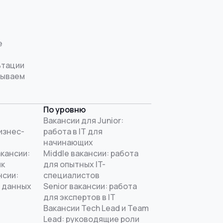
е
ьтации
рываем
По уровню
Вакансии для Junior:
изнес-
работа в IT для
начинающих
акансии:
Middle вакансии: работа
ик
для опытных IT-
нсии:
специалистов
 данных
Senior вакансии: работа
для экспертов в IT
Вакансии Tech Lead и Team
Lead: руководящие роли