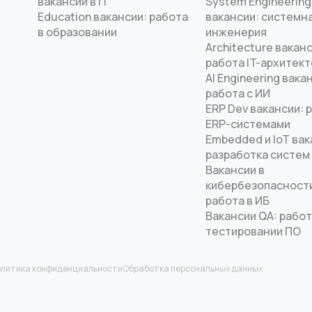
вакансии в IT
System Engineering
Education вакансии: работа
вакансии: системн
в образовании
инженерия
Architecture ваканс
работа IT-архитек
AI Engineering вака
работа с ИИ
ERP Dev вакансии: 
ERP-системами
Embedded и IoT вак
разработка систем
Вакансии в
кибербезопасност
работа в ИБ
Вакансии QA: работ
тестировании ПО
литика конфиденциальности
Обработка персональных данных