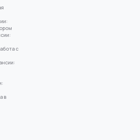
ая
ии:
тором
нсии:
работа с
ансии:
и:
а в