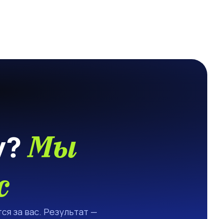
Мы
у?
с
ся за вас. Результат —