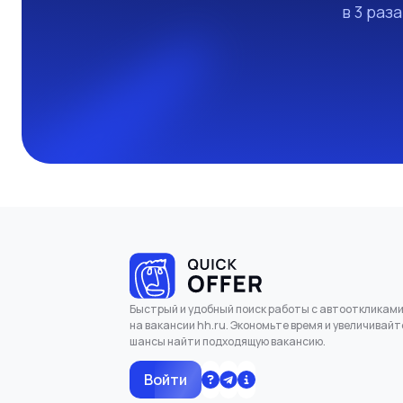
в 3 раз
Быстрый и удобный поиск работы с автооткликам
на вакансии hh.ru. Экономьте время и увеличивайт
шансы найти подходящую вакансию.
Войти