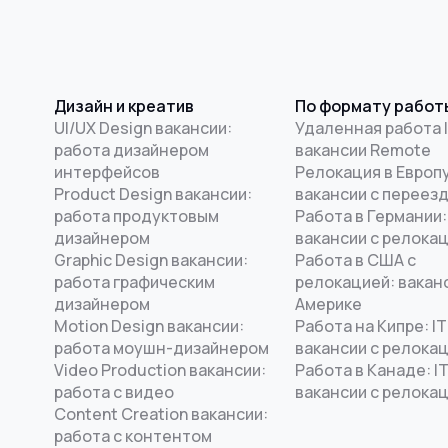
Дизайн и креатив
По формату работ
UI/UX Design вакансии:
Удаленная работа I
работа дизайнером
вакансии Remote
интерфейсов
Релокация в Европу
Product Design вакансии:
вакансии с переез
работа продуктовым
Работа в Германии:
дизайнером
вакансии с релока
Graphic Design вакансии:
Работа в США с
работа графическим
релокацией: ваканс
дизайнером
Америке
Motion Design вакансии:
Работа на Кипре: IT
работа моушн-дизайнером
вакансии с релока
Video Production вакансии:
Работа в Канаде: I
работа с видео
вакансии с релока
Content Creation вакансии:
работа с контентом