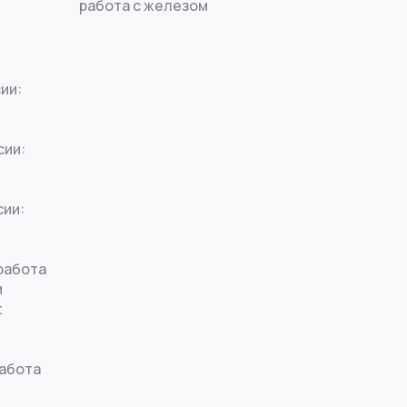
работа с железом
ии:
сии:
сии:
работа
м
t
работа