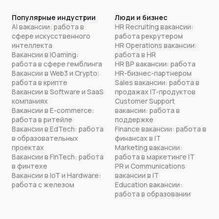
Популярные индустрии
Люди и бизнес
AI вакансии: работа в
HR Recruiting вакансии:
сфере искусственного
работа рекрутером
интеллекта
HR Operations вакансии:
Вакансии в iGaming:
работа в HR
работа в сфере гемблинга
HR BP вакансии: работа
Вакансии в Web3 и Crypto:
HR-бизнес-партнером
работа в крипте
Sales вакансии: работа в
Вакансии в Software и SaaS
продажах IT-продуктов
компаниях
Customer Support
Вакансии в E-commerce:
вакансии: работа в
работа в ритейле
поддержке
Вакансии в EdTech: работа
Finance вакансии: работа в
в образовательных
финансах в IT
проектах
Marketing вакансии:
Вакансии в FinTech: работа
работа в маркетинге IT
в финтехе
PR и Communications
Вакансии в IoT и Hardware:
вакансии в IT
работа с железом
Education вакансии:
работа в образовании