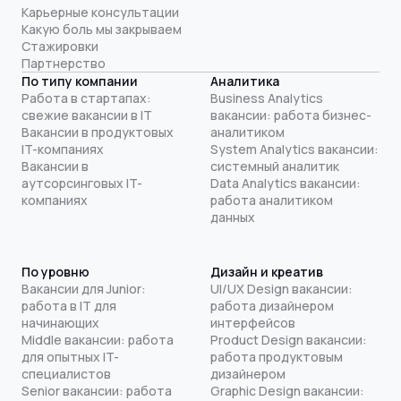
Карьерные консультации
Какую боль мы закрываем
Стажировки
Партнерство
По типу компании
Аналитика
Работа в стартапах:
Business Analytics
свежие вакансии в IT
вакансии: работа бизнес-
Вакансии в продуктовых
аналитиком
IT-компаниях
System Analytics вакансии:
Вакансии в
системный аналитик
аутсорсинговых IT-
Data Analytics вакансии:
компаниях
работа аналитиком
данных
По уровню
Дизайн и креатив
Вакансии для Junior:
UI/UX Design вакансии:
работа в IT для
работа дизайнером
начинающих
интерфейсов
Middle вакансии: работа
Product Design вакансии:
для опытных IT-
работа продуктовым
специалистов
дизайнером
Senior вакансии: работа
Graphic Design вакансии: