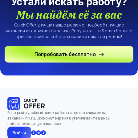
Устали искать работу?
Мы найдём её за вас
Quick Offer улучшит ваше резюме, подберёт лучшие
вакансии и откликнется за вас. Результат — в 3 раза больше
приглашений на собеседования и никакой рутины!
Попробовать бесплатно
Быстрый и удобный поиск работы с автооткликами на
вакансии hh.ru. Экономьте время и увеличивайте шансы
найти подходящую вакансию.
Войти