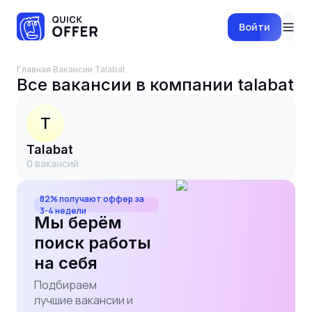
Войти
Главная
·
Вакансии
·
talabat
Все вакансии в компании
talabat
T
talabat
0
вакансий
82% получают оффер за
3-4 недели
Мы берём
поиск работы
на себя
Подбираем
лучшие вакансии и