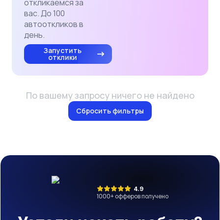
откликаемся за
вас. До 100
автооткликов в
день.
Запустить
отклики
По вашему запросу ничего не найдено
Сбросить фильтры
4.9
1000
+ офферов получено