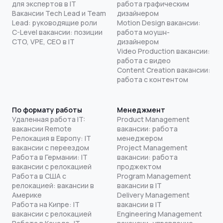
для экспертов в IT
работа графическим
Вакансии Tech Lead и Team
дизайнером
Lead: руководящие роли
Motion Design вакансии:
C-Level вакансии: позиции
работа моушн-
CTO, VPE, CEO в IT
дизайнером
Video Production вакансии:
работа с видео
Content Creation вакансии:
работа с контентом
По формату работы
Менеджмент
Удаленная работа IT:
Product Management
вакансии Remote
вакансии: работа
Релокация в Европу: IT
менеджером
вакансии с переездом
Project Management
Работа в Германии: IT
вакансии: работа
вакансии с релокацией
проджектом
Работа в США с
Program Management
релокацией: вакансии в
вакансии в IT
Америке
Delivery Management
Работа на Кипре: IT
вакансии в IT
вакансии с релокацией
Engineering Management