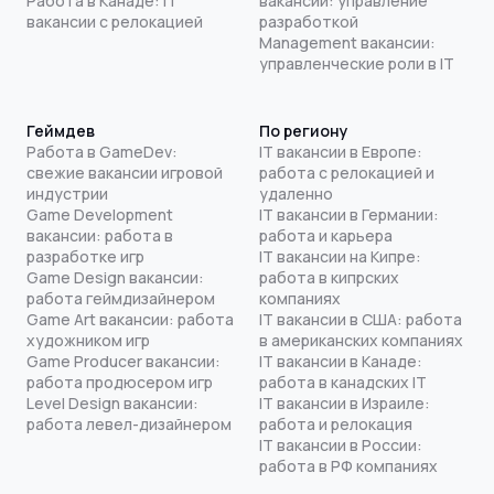
Работа в Канаде: IT
вакансии: управление
вакансии с релокацией
разработкой
Management вакансии:
управленческие роли в IT
Геймдев
По региону
Работа в GameDev:
IT вакансии в Европе:
свежие вакансии игровой
работа с релокацией и
индустрии
удаленно
Game Development
IT вакансии в Германии:
вакансии: работа в
работа и карьера
разработке игр
IT вакансии на Кипре:
Game Design вакансии:
работа в кипрских
работа геймдизайнером
компаниях
Game Art вакансии: работа
IT вакансии в США: работа
художником игр
в американских компаниях
Game Producer вакансии:
IT вакансии в Канаде:
работа продюсером игр
работа в канадских IT
Level Design вакансии:
IT вакансии в Израиле:
работа левел-дизайнером
работа и релокация
IT вакансии в России:
работа в РФ компаниях