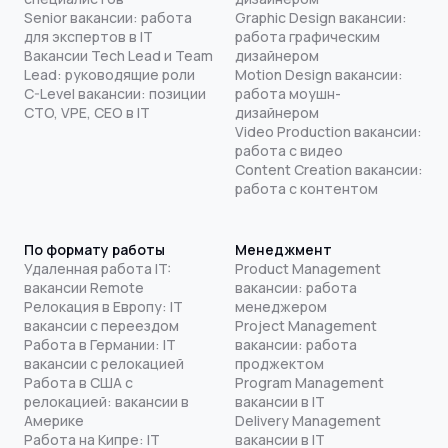
Senior вакансии: работа
Graphic Design вакансии:
для экспертов в IT
работа графическим
Вакансии Tech Lead и Team
дизайнером
Lead: руководящие роли
Motion Design вакансии:
C-Level вакансии: позиции
работа моушн-
CTO, VPE, CEO в IT
дизайнером
Video Production вакансии:
работа с видео
Content Creation вакансии:
работа с контентом
По формату работы
Менеджмент
Удаленная работа IT:
Product Management
вакансии Remote
вакансии: работа
Релокация в Европу: IT
менеджером
вакансии с переездом
Project Management
Работа в Германии: IT
вакансии: работа
вакансии с релокацией
проджектом
Работа в США с
Program Management
релокацией: вакансии в
вакансии в IT
Америке
Delivery Management
Работа на Кипре: IT
вакансии в IT