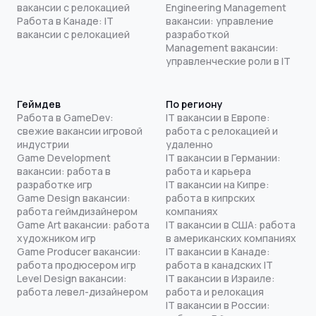
вакансии с релокацией
Engineering Management
Работа в Канаде: IT
вакансии: управление
вакансии с релокацией
разработкой
Management вакансии:
управленческие роли в IT
Геймдев
По региону
Работа в GameDev:
IT вакансии в Европе:
свежие вакансии игровой
работа с релокацией и
индустрии
удаленно
Game Development
IT вакансии в Германии:
вакансии: работа в
работа и карьера
разработке игр
IT вакансии на Кипре:
Game Design вакансии:
работа в кипрских
работа геймдизайнером
компаниях
Game Art вакансии: работа
IT вакансии в США: работа
художником игр
в американских компаниях
Game Producer вакансии:
IT вакансии в Канаде:
работа продюсером игр
работа в канадских IT
Level Design вакансии:
IT вакансии в Израиле:
работа левел-дизайнером
работа и релокация
IT вакансии в России: