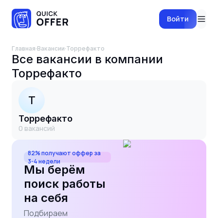
Войти
Главная
·
Вакансии
·
Торрефакто
Все вакансии в компании
Торрефакто
Т
Торрефакто
0
вакансий
82% получают оффер за
3-4 недели
Мы берём
поиск работы
на себя
Подбираем