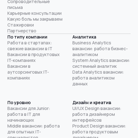
Сопроводительные
письма
Карьерные консультации
Какую боль мы закрываем
Стажировки
Партнерство
По типу компании
Аналитика
Работа в стартапах:
Business Analytics
свежие вакансии в IT
вакансии: работа бизнес-
Вакансии в продуктовых
аналитиком
IT-компаниях
System Analytics вакансии:
Вакансии в
системный аналитик
аутсорсинговых IT-
Data Analytics вакансии:
компаниях
работа аналитиком
данных
По уровню
Дизайн и креатив
Вакансии для Junior:
UI/UX Design вакансии:
работа в IT для
работа дизайнером
начинающих
интерфейсов
Middle вакансии: работа
Product Design вакансии:
для опытных IT-
работа продуктовым
специалистов
дизайнером