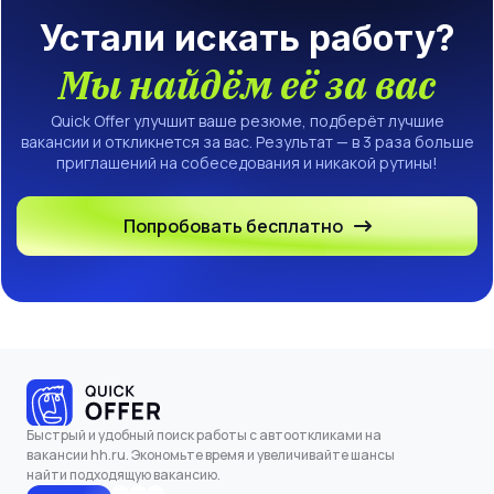
Устали искать работу?
Мы найдём её за вас
Quick Offer улучшит ваше резюме, подберёт лучшие
вакансии и откликнется за вас. Результат — в 3 раза больше
приглашений на собеседования и никакой рутины!
Попробовать бесплатно
Быстрый и удобный поиск работы с автооткликами на
вакансии hh.ru. Экономьте время и увеличивайте шансы
найти подходящую вакансию.