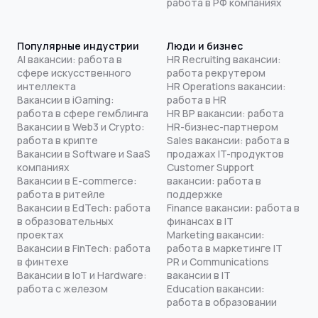
работа в РФ компаниях
Популярные индустрии
Люди и бизнес
AI вакансии: работа в
HR Recruiting вакансии:
сфере искусственного
работа рекрутером
интеллекта
HR Operations вакансии:
Вакансии в iGaming:
работа в HR
работа в сфере гемблинга
HR BP вакансии: работа
Вакансии в Web3 и Crypto:
HR-бизнес-партнером
работа в крипте
Sales вакансии: работа в
Вакансии в Software и SaaS
продажах IT-продуктов
компаниях
Customer Support
Вакансии в E-commerce:
вакансии: работа в
работа в ритейле
поддержке
Вакансии в EdTech: работа
Finance вакансии: работа в
в образовательных
финансах в IT
проектах
Marketing вакансии:
Вакансии в FinTech: работа
работа в маркетинге IT
в финтехе
PR и Communications
Вакансии в IoT и Hardware:
вакансии в IT
работа с железом
Education вакансии:
работа в образовании