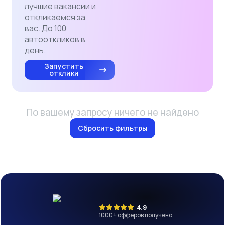
лучшие вакансии и
откликаемся за
вас. До 100
автооткликов в
день.
Запустить
отклики
По вашему запросу ничего не найдено
Сбросить фильтры
4.9
1000
+ офферов получено