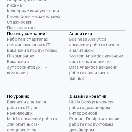
письма
Карьерные консультации
Какую боль мы закрываем
Стажировки
Партнерство
По типу компании
Аналитика
Работа в стартапах:
Business Analytics
свежие вакансии в IT
вакансии: работа бизнес-
Вакансии в продуктовых
аналитиком
IT-компаниях
System Analytics вакансии:
Вакансии в
системный аналитик
аутсорсинговых IT-
Data Analytics вакансии:
компаниях
работа аналитиком
данных
По уровню
Дизайн и креатив
Вакансии для Junior:
UI/UX Design вакансии:
работа в IT для
работа дизайнером
начинающих
интерфейсов
Middle вакансии: работа
Product Design вакансии:
для опытных IT-
работа продуктовым
специалистов
дизайнером