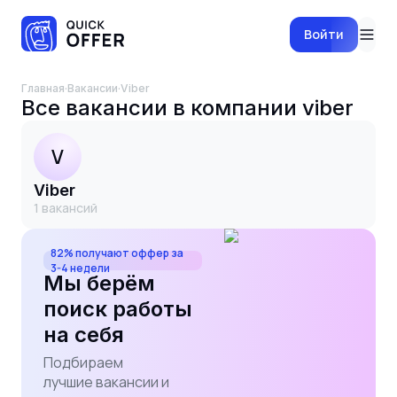
Войти
Главная
·
Вакансии
·
viber
Все вакансии в компании
viber
V
viber
1
вакансий
82% получают оффер за
3-4 недели
Мы берём
поиск работы
на себя
Подбираем
лучшие вакансии и