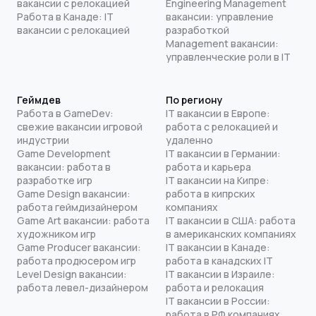
вакансии с релокацией
Engineering Management
Работа в Канаде: IT
вакансии: управление
вакансии с релокацией
разработкой
Management вакансии:
управленческие роли в IT
Геймдев
По региону
Работа в GameDev:
IT вакансии в Европе:
свежие вакансии игровой
работа с релокацией и
индустрии
удаленно
Game Development
IT вакансии в Германии:
вакансии: работа в
работа и карьера
разработке игр
IT вакансии на Кипре:
Game Design вакансии:
работа в кипрских
работа геймдизайнером
компаниях
Game Art вакансии: работа
IT вакансии в США: работа
художником игр
в американских компаниях
Game Producer вакансии:
IT вакансии в Канаде:
работа продюсером игр
работа в канадских IT
Level Design вакансии:
IT вакансии в Израиле:
работа левел-дизайнером
работа и релокация
IT вакансии в России:
работа в РФ компаниях