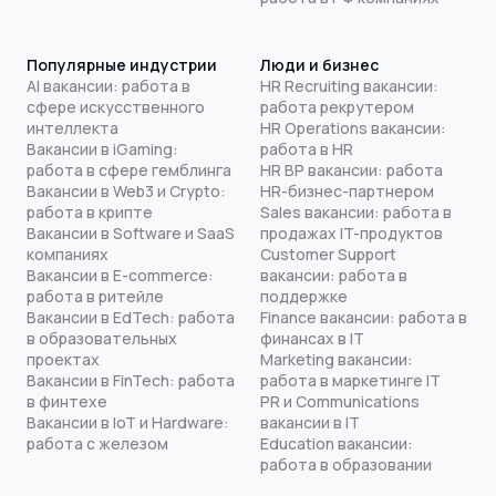
Популярные индустрии
Люди и бизнес
AI вакансии: работа в
HR Recruiting вакансии:
сфере искусственного
работа рекрутером
интеллекта
HR Operations вакансии:
Вакансии в iGaming:
работа в HR
работа в сфере гемблинга
HR BP вакансии: работа
Вакансии в Web3 и Crypto:
HR-бизнес-партнером
работа в крипте
Sales вакансии: работа в
Вакансии в Software и SaaS
продажах IT-продуктов
компаниях
Customer Support
Вакансии в E-commerce:
вакансии: работа в
работа в ритейле
поддержке
Вакансии в EdTech: работа
Finance вакансии: работа в
в образовательных
финансах в IT
проектах
Marketing вакансии:
Вакансии в FinTech: работа
работа в маркетинге IT
в финтехе
PR и Communications
Вакансии в IoT и Hardware:
вакансии в IT
работа с железом
Education вакансии:
работа в образовании