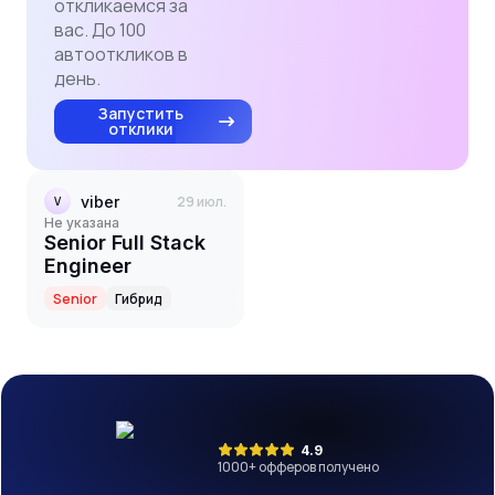
откликаемся за
вас. До 100
автооткликов в
день.
Запустить
отклики
viber
29 июл.
V
Не указана
Senior Full Stack
Engineer
Senior
Гибрид
4.9
1000
+ офферов получено