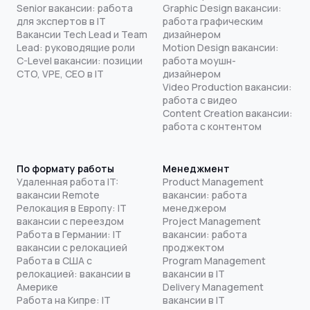
Senior вакансии: работа
Graphic Design вакансии:
для экспертов в IT
работа графическим
Вакансии Tech Lead и Team
дизайнером
Lead: руководящие роли
Motion Design вакансии:
C-Level вакансии: позиции
работа моушн-
CTO, VPE, CEO в IT
дизайнером
Video Production вакансии:
работа с видео
Content Creation вакансии:
работа с контентом
По формату работы
Менеджмент
Удаленная работа IT:
Product Management
вакансии Remote
вакансии: работа
Релокация в Европу: IT
менеджером
вакансии с переездом
Project Management
Работа в Германии: IT
вакансии: работа
вакансии с релокацией
проджектом
Работа в США с
Program Management
релокацией: вакансии в
вакансии в IT
Америке
Delivery Management
Работа на Кипре: IT
вакансии в IT