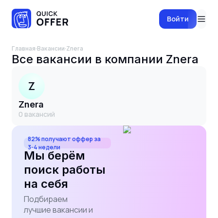
Войти
Главная
·
Вакансии
·
Znera
Все вакансии в компании
Znera
Z
Znera
0
вакансий
82% получают оффер за
3-4 недели
Мы берём
поиск работы
на себя
Подбираем
лучшие вакансии и