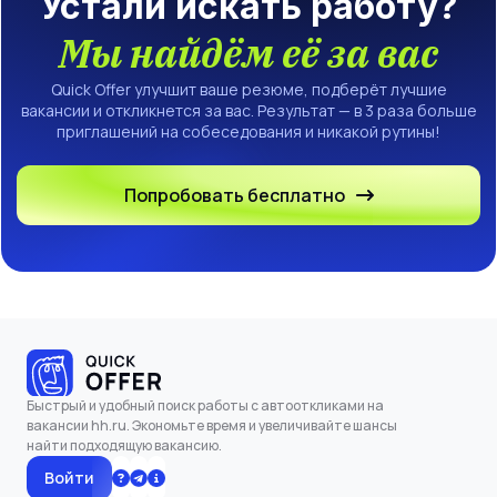
Устали искать работу?
Мы найдём её за вас
Quick Offer улучшит ваше резюме, подберёт лучшие
вакансии и откликнется за вас. Результат — в 3 раза больше
приглашений на собеседования и никакой рутины!
Попробовать бесплатно
Быстрый и удобный поиск работы с автооткликами на
вакансии hh.ru. Экономьте время и увеличивайте шансы
найти подходящую вакансию.
Войти