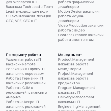
для экспертов в IT
работа графическим
Вакансии Tech Lead и Team
дизайнером
Lead: руководящие роли
Motion Design вакансии:
C-Level вакансии: позиции
работа моушн-
CTO, VPE, CEO в IT
дизайнером
Video Production вакансии:
работа с видео
Content Creation вакансии:
работа с контентом
По формату работы
Менеджмент
Удаленная работа IT:
Product Management
вакансии Remote
вакансии: работа
Релокация в Европу: IT
менеджером
вакансии с переездом
Project Management
Работа в Германии: IT
вакансии: работа
вакансии с релокацией
проджектом
Работа в США с
Program Management
релокацией: вакансии в
вакансии в IT
Америке
Delivery Management
Работа на Кипре: IT
вакансии в IT
вакансии с релокацией
Engineering Management