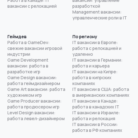
Работа в Канаде: IT
вакансии: управление
вакансии с релокацией
разработкой
Management вакансии:
управленческие роли в IT
Геймдев
По региону
Работа в GameDev:
IT вакансии в Европе:
свежие вакансии игровой
работа с релокацией и
индустрии
удаленно
Game Development
IT вакансии в Германии:
вакансии: работа в
работа и карьера
разработке игр
IT вакансии на Кипре:
Game Design вакансии:
работа в кипрских
работа геймдизайнером
компаниях
Game Art вакансии: работа
IT вакансии в США: работа
художником игр
в американских компаниях
Game Producer вакансии:
IT вакансии в Канаде:
работа продюсером игр
работа в канадских IT
Level Design вакансии:
IT вакансии в Израиле:
работа левел-дизайнером
работа и релокация
IT вакансии в России:
работа в РФ компаниях