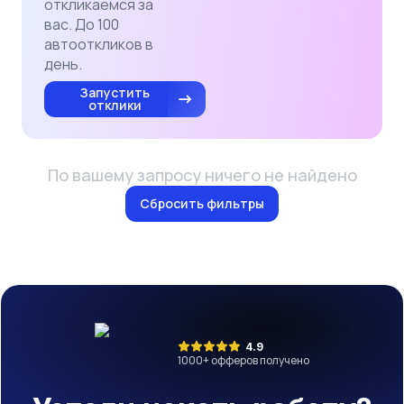
откликаемся за
вас. До 100
автооткликов в
день.
Запустить
отклики
По вашему запросу ничего не найдено
Сбросить фильтры
4.9
1000
+ офферов получено