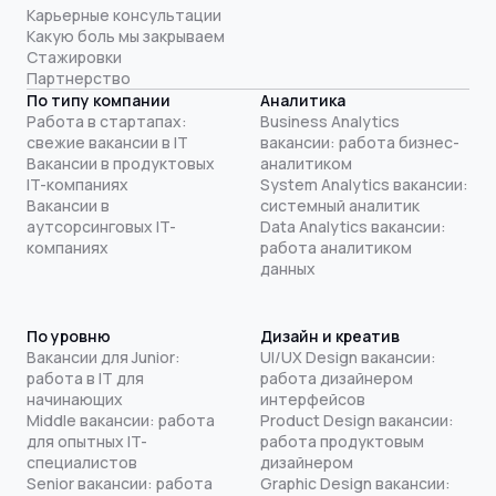
Карьерные консультации
Какую боль мы закрываем
Стажировки
Партнерство
По типу компании
Аналитика
Работа в стартапах:
Business Analytics
свежие вакансии в IT
вакансии: работа бизнес-
Вакансии в продуктовых
аналитиком
IT-компаниях
System Analytics вакансии:
Вакансии в
системный аналитик
аутсорсинговых IT-
Data Analytics вакансии:
компаниях
работа аналитиком
данных
По уровню
Дизайн и креатив
Вакансии для Junior:
UI/UX Design вакансии:
работа в IT для
работа дизайнером
начинающих
интерфейсов
Middle вакансии: работа
Product Design вакансии:
для опытных IT-
работа продуктовым
специалистов
дизайнером
Senior вакансии: работа
Graphic Design вакансии: