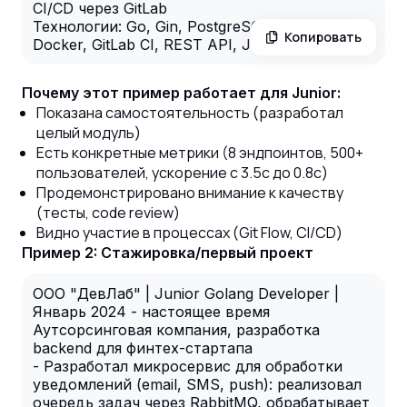
CI/CD через GitLab
Технологии: Go, Gin, PostgreSQL, Redis,
Копировать
Docker, GitLab CI, REST API, JWT
Почему этот пример работает для Junior:
Показана самостоятельность (разработал
целый модуль)
Есть конкретные метрики (8 эндпоинтов, 500+
пользователей, ускорение с 3.5с до 0.8с)
Продемонстрировано внимание к качеству
(тесты, code review)
Видно участие в процессах (Git Flow, CI/CD)
Пример 2: Стажировка/первый проект
ООО "ДевЛаб" | Junior Golang Developer |
Январь 2024 - настоящее время
Аутсорсинговая компания, разработка
backend для финтех-стартапа
- Разработал микросервис для обработки
уведомлений (email, SMS, push): реализовал
очередь задач через RabbitMQ, обрабатывает