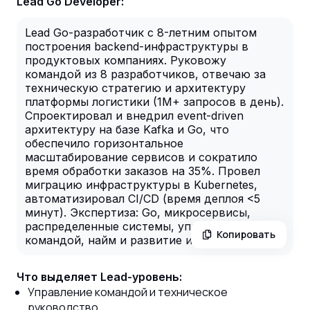
Lead Go Developer:
Lead Go-разработчик с 8-летним опытом
построения backend-инфраструктуры в
продуктовых компаниях. Руковожу
командой из 8 разработчиков, отвечаю за
техническую стратегию и архитектуру
платформы логистики (1M+ запросов в день).
Спроектировал и внедрил event-driven
архитектуру на базе Kafka и Go, что
обеспечило горизонтальное
масштабирование сервисов и сократило
время обработки заказов на 35%. Провел
миграцию инфраструктуры в Kubernetes,
автоматизировал CI/CD (время деплоя <5
минут). Экспертиза: Go, микросервисы,
распределенные системы, управление
Копировать
командой, найм и развитие инженеров.
Что выделяет Lead-уровень:
Управление командой и техническое
руководство