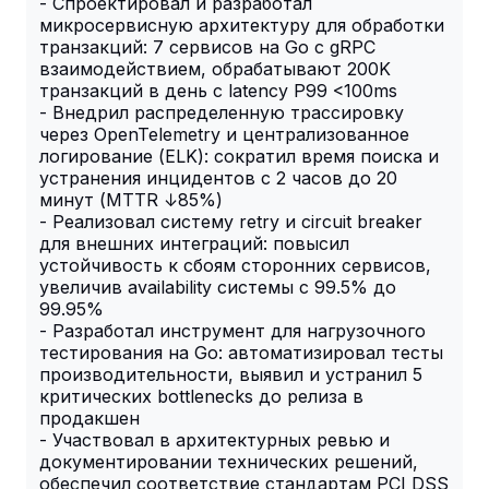
- Спроектировал и разработал
микросервисную архитектуру для обработки
транзакций: 7 сервисов на Go с gRPC
взаимодействием, обрабатывают 200K
транзакций в день с latency P99 <100ms
- Внедрил распределенную трассировку
через OpenTelemetry и централизованное
логирование (ELK): сократил время поиска и
устранения инцидентов с 2 часов до 20
минут (MTTR ↓85%)
- Реализовал систему retry и circuit breaker
для внешних интеграций: повысил
устойчивость к сбоям сторонних сервисов,
увеличив availability системы с 99.5% до
99.95%
- Разработал инструмент для нагрузочного
тестирования на Go: автоматизировал тесты
производительности, выявил и устранил 5
критических bottlenecks до релиза в
продакшен
- Участвовал в архитектурных ревью и
документировании технических решений,
обеспечил соответствие стандартам PCI DSS