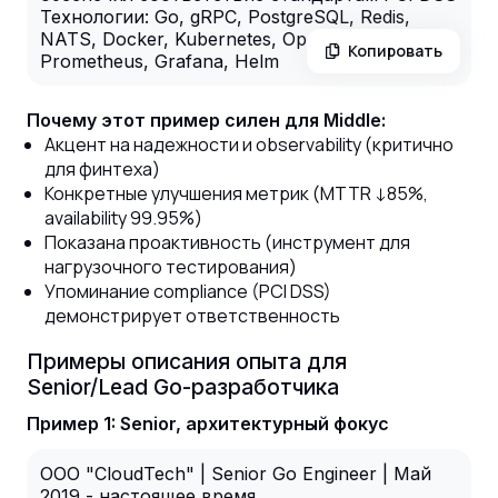
Технологии: Go, gRPC, PostgreSQL, Redis,
NATS, Docker, Kubernetes, OpenTelemetry,
Копировать
Prometheus, Grafana, Helm
Почему этот пример силен для Middle:
Акцент на надежности и observability (критично
для финтеха)
Конкретные улучшения метрик (MTTR ↓85%,
availability 99.95%)
Показана проактивность (инструмент для
нагрузочного тестирования)
Упоминание compliance (PCI DSS)
демонстрирует ответственность
Примеры описания опыта для
Senior/Lead Go-разработчика
Пример 1: Senior, архитектурный фокус
ООО "CloudTech" | Senior Go Engineer | Май
2019 - настоящее время