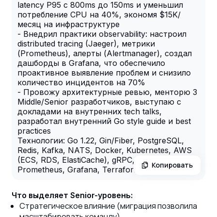
latency P95 с 800ms до 150ms и уменьшил
потребление CPU на 40%, экономя $15K/
месяц на инфраструктуре
- Внедрил практики observability: настроил
distributed tracing (Jaeger), метрики
(Prometheus), алерты (Alertmanager), создал
дашборды в Grafana, что обеспечило
проактивное выявление проблем и снизило
количество инцидентов на 70%
- Провожу архитектурные ревью, менторю 3
Middle/Senior разработчиков, выступаю с
докладами на внутренних tech talks,
разработал внутренний Go style guide и best
practices
Технологии: Go 1.22, Gin/Fiber, PostgreSQL,
Redis, Kafka, NATS, Docker, Kubernetes, AWS
(ECS, RDS, ElastiCache), gRPC, OpenTelemetry,
Копировать
Prometheus, Grafana, Terraform
Что выделяет Senior-уровень:
Стратегическое влияние (миграция позволила
масштабировать команду)