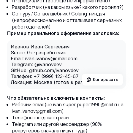
IT-специалист (вообще не информативно)
Разработчик (на каком языке? какого профиля?)
Go-гуру / Go-волшебник / Golang-ниндзя
(непрофессионально и отталкивает серьезных
работодателей)
Пример правильного оформления заголовка:
Иванов Иван Сергеевич
Senior Go-разработчик
Email: ivan.ivanov@email.com
Telegram: @ivanovdev
GitHub: github.com/ivanovdev
Телефон: +7 (999) 123-45-67
Копировать
Локация: Москва (готов к релокации)
Что обязательно включить в контакты:
Рабочий email (не ivan.super.puper1990@mail.ru, а
ivan.ivanov@gmail.com)
Телефон с кодом страны
Telegram или другой мессенджер (90%
рекрутеров сначала пишут туда)