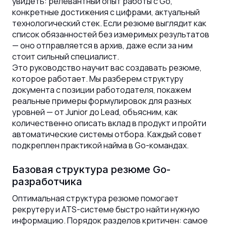
увидеть: релевантный опыт работы с Go,
конкретные достижения с цифрами, актуальный
технологический стек. Если резюме выглядит как
список обязанностей без измеримых результатов
— оно отправляется в архив, даже если за ним
стоит сильный специалист.
Это руководство научит вас создавать резюме,
которое работает. Мы разберем структуру
документа с позиции работодателя, покажем
реальные примеры формулировок для разных
уровней — от Junior до Lead, объясним, как
количественно описать вклад в продукт и пройти
автоматические системы отбора. Каждый совет
подкреплен практикой найма в Go-командах.
Базовая структура резюме Go-
разработчика
Оптимальная структура резюме помогает
рекрутеру и ATS-системе быстро найти нужную
информацию. Порядок разделов критичен: самое