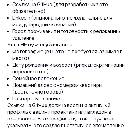
Ссылка на GitHub (для разработчика это
обязательно)
LinkedIn (опционально, но желательно для
международных компаний)
Город проживания и готовность к релокации/
удаленке
Чего НЕ нужно указывать:
Фотографию (в IT это не требуется, занимает
место)
Дату рождения и возраст (риск дискриминации,
нерелевантно)
Семейное положение
Домашний адрес с номером квартиры
(достаточно города)
Паспортные данные
Ссылка на GitHub должна вести на активный
профиль с вашими проектами или вкладом в
opensource. Если профиль пустой — лучше не
указывать, это создает негативное впечатление.