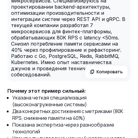
микросервисов. Специализируюсь на
проектировании backend-архитектуры,
оптимизации производительности и
интеграции систем через REST API и gRPC. В
текущей компании разработал 7
микросервисов для финтех-платформы,
обрабатывающих 80K RPS с latency <50ms.
Снизил потребление памяти сервисами на
40% через профилирование и рефакторинг.
Работаю с Go, PostgreSQL, Redis, RabbitMQ,
Kubernetes. Имею опыт наставничества
джунов и проведения технических
Копировать
собеседований.
Почему этот пример сильный:
Указана четкая специализация
(высоконагруженные системы)
Два конкретных достижения с метриками (80K
RPS, снижение памяти на 40%)
Показана экспертиза через разнообразие
технологий