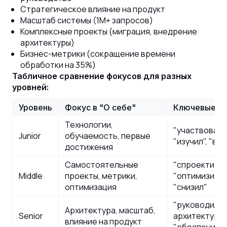
Стратегическое влияние на продукт
Масштаб системы (1M+ запросов)
Комплексные проекты (миграция, внедрение
архитектуры)
Бизнес-метрики (сокращение времени
обработки на 35%)
Табличное сравнение фокусов для разных
уровней:
Уровень
Фокус в "О себе"
Ключевые сл
Технологии,
"участвовал",
Junior
обучаемость, первые
"изучил", "вн
достижения
Самостоятельные
"спроектиров
Middle
проекты, метрики,
"оптимизирова
оптимизация
"снизил"
"руководил",
Архитектура, масштаб,
Senior
архитектуру",
влияние на продукт