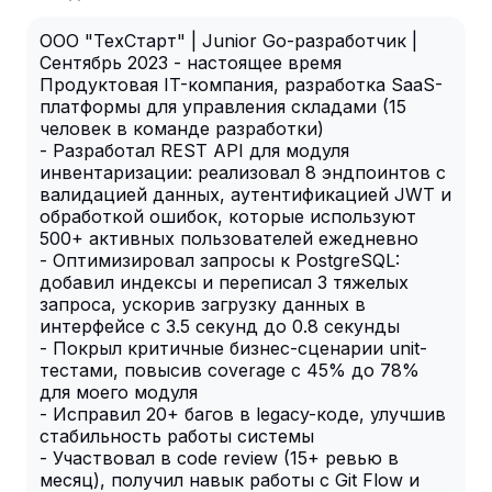
ООО "ТехСтарт" | Junior Go-разработчик |
Сентябрь 2023 - настоящее время
Продуктовая IT-компания, разработка SaaS-
платформы для управления складами (15
человек в команде разработки)
- Разработал REST API для модуля
инвентаризации: реализовал 8 эндпоинтов с
валидацией данных, аутентификацией JWT и
обработкой ошибок, которые используют
500+ активных пользователей ежедневно
- Оптимизировал запросы к PostgreSQL:
добавил индексы и переписал 3 тяжелых
запроса, ускорив загрузку данных в
интерфейсе с 3.5 секунд до 0.8 секунды
- Покрыл критичные бизнес-сценарии unit-
тестами, повысив coverage с 45% до 78%
для моего модуля
- Исправил 20+ багов в legacy-коде, улучшив
стабильность работы системы
- Участвовал в code review (15+ ревью в
месяц), получил навык работы с Git Flow и