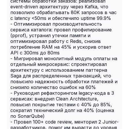
системы обработки заказов: реализовал
event-driven архитектуру через Kafka, что
позволило обрабатывать 80K запросов в час
с latency <50ms и обеспечило uptime 99.9%
- Оптимизировал производительность
сервиса каталога: провел профилирование
(pprof), устранил утечки памяти и
оптимизировал работу с Redis, снизив
потребление RAM на 45% и ускорив ответ
API с 300ms до 80ms
- Мигрировал монолитный модуль оплаты на
отдельный микросервис: спроектировал
архитектуру с использованием паттерна
Saga для распределенных транзакций, что
повысило надежность обработки платежей и
снизило количество ошибок на 60%
- Руководил рефакторингом legacy-кода в 3
сервисах: внедрил Clean Architecture,
повысил покрытие тестами с 40% до 85%,
сократил технический долг на 40% (оценка
по SonarQube)
- Провел 100+ code review, менторил 2 Junior-
разработчиков, помог им вырасти до уровня