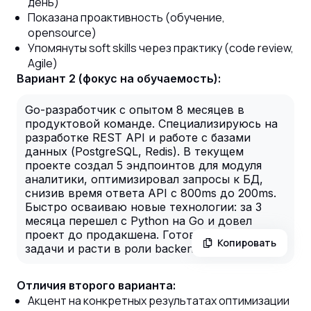
день)
Показана проактивность (обучение,
opensource)
Упомянуты soft skills через практику (code review,
Agile)
Вариант 2 (фокус на обучаемость):
Go-разработчик с опытом 8 месяцев в
продуктовой команде. Специализируюсь на
разработке REST API и работе с базами
данных (PostgreSQL, Redis). В текущем
проекте создал 5 эндпоинтов для модуля
аналитики, оптимизировал запросы к БД,
снизив время ответа API с 800ms до 200ms.
Быстро осваиваю новые технологии: за 3
месяца перешел с Python на Go и довел
проект до продакшена. Готов брать сложные
Копировать
задачи и расти в роли backend-разработчика.
Отличия второго варианта:
Акцент на конкретных результатах оптимизации