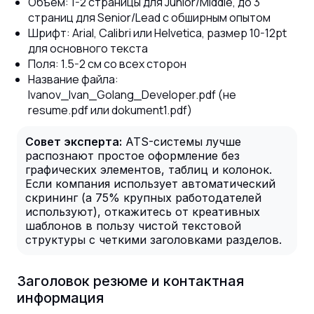
Объем: 1-2 страницы для Junior/Middle, до 3
страниц для Senior/Lead с обширным опытом
Шрифт: Arial, Calibri или Helvetica, размер 10-12pt
для основного текста
Поля: 1.5-2 см со всех сторон
Название файла:
Ivanov_Ivan_Golang_Developer.pdf (не
resume.pdf или dokument1.pdf)
Совет эксперта:
ATS-системы лучше
распознают простое оформление без
графических элементов, таблиц и колонок.
Если компания использует автоматический
скрининг (а 75% крупных работодателей
используют), откажитесь от креативных
шаблонов в пользу чистой текстовой
структуры с четкими заголовками разделов.
Заголовок резюме и контактная
информация