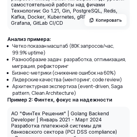
самостоятельной работы над фичами
Технологии: Go 1.21, Gin, PostgreSQL, Redis,
Kafka, Docker, Kubernetes, gRPC, Prometheus,
Копировать
Grafana, GitLab CI/CD
Анализ примера:
Четко показан масштаб (80K запросов/час,
99.9% uptime)
Разнообразие задач: разработка, оптимизация,
миграция, рефакторинг
Бизнес-метрики (снижение ошибок на 60%)
Лидерские качества (менторинг, code review)
Архитектурная экспертиза (event-driven, Saga
pattern, Clean Architecture)
Пример 2: Финтех, фокус на надежности
АО "ФинТех Решения" | Golang Backend
Developer | Январь 2021 - Март 2024
Разработка платежной системы для
банковского сектора (PCI DSS compliance)