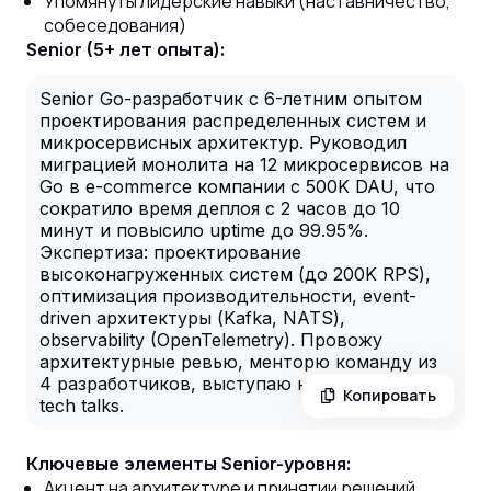
Упомянуты лидерские навыки (наставничество,
собеседования)
Senior (5+ лет опыта):
Senior Go-разработчик с 6-летним опытом
проектирования распределенных систем и
микросервисных архитектур. Руководил
миграцией монолита на 12 микросервисов на
Go в e-commerce компании с 500K DAU, что
сократило время деплоя с 2 часов до 10
минут и повысило uptime до 99.95%.
Экспертиза: проектирование
высоконагруженных систем (до 200K RPS),
оптимизация производительности, event-
driven архитектуры (Kafka, NATS),
observability (OpenTelemetry). Провожу
архитектурные ревью, менторю команду из
4 разработчиков, выступаю на внутренних
Копировать
tech talks.
Ключевые элементы Senior-уровня:
Акцент на архитектуре и принятии решений