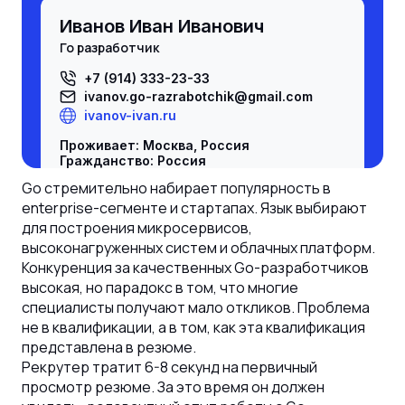
Иванов Иван Иванович
го разработчик
+7 (914) 333-23-33
ivanov.
go-razrabotchik
@gmail.com
ivanov-ivan.ru
Проживает: Москва, Россия
Гражданство: Россия
Разрешение на работу: есть, Россия
Go стремительно набирает популярность в
Не готов к переезду, не готов к
enterprise-сегменте и стартапах. Язык выбирают
командировкам
для построения микросервисов,
Желаемая должность и зарплата
высоконагруженных систем и облачных платформ.
го разработчик
Конкуренция за качественных Go-разработчиков
высокая, но парадокс в том, что многие
Специализации:
-
го разработчик
;
специалисты получают мало откликов. Проблема
Занятость: полная занятость
не в квалификации, а в том, как эта квалификация
График работы: полный день
представлена в резюме.
Время в пути до работы: не имеет
значения
Рекрутер тратит 6-8 секунд на первичный
просмотр резюме. За это время он должен