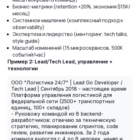
Бизнес-метрики (retention +20%, экономия $15K/
месяц)
Системное мышление (комплексный подход к
observability)
Экспертиза и лидерство (менторинг, tech talks,
style guide)
Масштаб изменений (15 микросервисов, 500K
событий/час)
Пример 2: Lead/Tech Lead, управление +
технологии
ООО "Логистика 24/7" | Lead Go Developer /
Tech Lead | Сентябрь 2018 - настоящее время
Платформа управления логистикой для
федеральной сети (2500+ транспортных
единиц, 100+ складов)
- Руковожу командой из 8 backend-
разработчиков: отвечаю за техническую
стратегию, планирование спринтов, code
review, развитие инженеров. За 2 года
команда выросла с 4 до 8 человек, нанял и