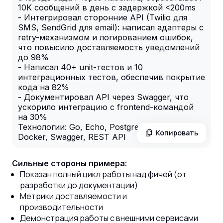
10K сообщений в день с задержкой <200ms
- Интегрировал сторонние API (Twilio для
SMS, SendGrid для email): написал адаптеры с
retry-механизмом и логированием ошибок,
что повысило доставляемость уведомлений
до 98%
- Написал 40+ unit-тестов и 10
интеграционных тестов, обеспечив покрытие
кода на 82%
- Документировал API через Swagger, что
ускорило интеграцию с frontend-командой
на 30%
Технологии: Go, Echo, PostgreSQL, RabbitMQ,
Копировать
Docker, Swagger, REST API
Сильные стороны примера:
Показан полный цикл работы над фичей (от
разработки до документации)
Метрики доставляемости и
производительности
Демонстрация работы с внешними сервисами