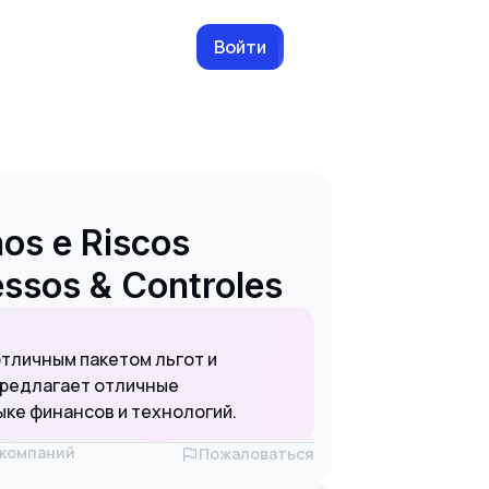
Войти
nos e Riscos
essos & Controles
отличным пакетом льгот и
предлагает отличные
ке финансов и технологий.
х компаний
Пожаловаться