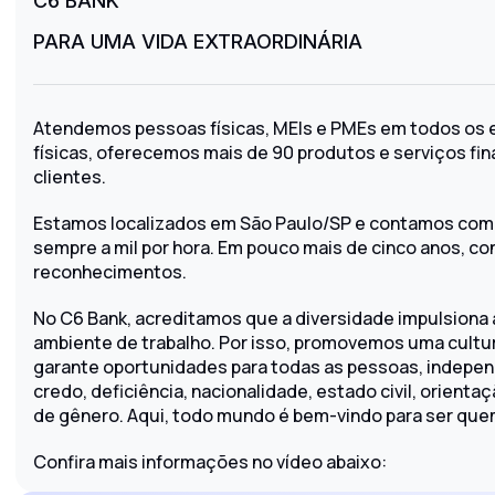
C6 BANK
PARA UMA VIDA EXTRAORDINÁRIA
Atendemos pessoas físicas, MEIs e PMEs em todos os e
físicas, oferecemos mais de 90 produtos e serviços fina
clientes.
Estamos localizados em São Paulo/SP e contamos com 
sempre a mil por hora. Em pouco mais de cinco anos, 
reconhecimentos.
No C6 Bank, acreditamos que a diversidade impulsiona 
ambiente de trabalho. Por isso, promovemos uma cultura
garante oportunidades para todas as pessoas, indepen
credo, deficiência, nacionalidade, estado civil, orient
de gênero. Aqui, todo mundo é bem-vindo para ser que
Confira mais informações no vídeo abaixo: