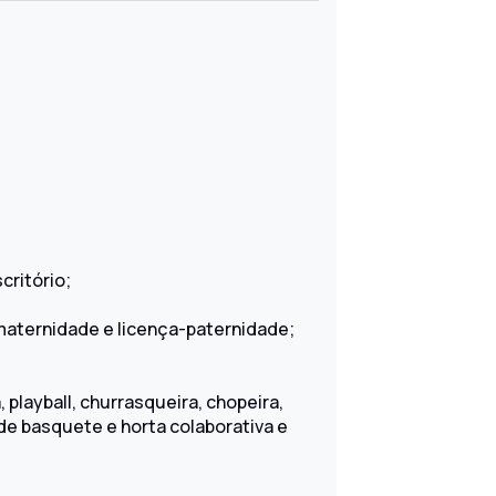
critório;
maternidade e licença-paternidade;
playball, churrasqueira, chopeira,
de basquete e horta colaborativa e