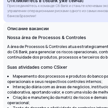
Откликнитесь
в c6bank
уже сейчас
implement robust risk mitigation strategies. I
Присоединяйтесь к команде C6 Bank и станьте ключевым эк
am particularly drawn to C6 Bank's dynamic
управлении операционными рисками одного из самых иннов
environment and its commitment to innovation
банков Бразилии!
and diversity. I look forward to the possibility of
bringing my expertise in operational risk
Описание вакансии
management to your esteemed team and
helping maintain the high standards of
Nossa área de Processos & Controles
excellence that C6 Bank is known for.
A área de Processos & Controles atua estrategicamen
do C6 Bank, para gerenciar os riscos operacionais, cont
continuidade dos produtos, processos e terceiros do 
Suas atividades como CSixer
Mapeamento dos processos e produtos do banco para
operacionais e seus respectivos controles internos;
Interação diária com as áreas de negócios, instituc
colaborativa, aportando valor, e com uma visão de mel
Criação e manutenção da matriz de riscos e demais
operacional;