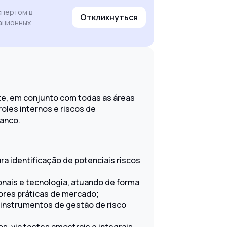
спертом в
Откликнуться
ационных
te, em conjunto com todas as áreas
roles internos e riscos de
banco.
 identificação de potenciais riscos
ionais e tecnologia, atuando de forma
hores práticas de mercado;
 instrumentos de gestão de risco