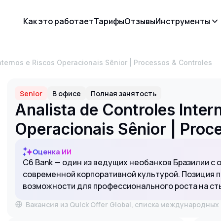
Как это работает
Тарифы
Отзывы
Инструменты
Internos e Riscos Operacionais Sênior | Processos & Controles
Senior
В офисе
Полная занятость
Analista de Controles Inter
Operacionais Sênior | Proc
Оценка ИИ
C6 Bank — один из ведущих необанков Бразилии с 
современной корпоративной культурой. Позиция 
возможности для профессионального роста на сты
Вакансия из Quick Offer Global, списка международны