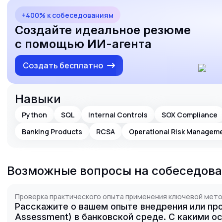
+400% к собеседованиям
Создайте идеальное резюме
с помощью ИИ-агента
Создать бесплатно
Навыки
Python
SQL
Internal Controls
SOX Compliance
Banking Products
RCSA
Operational Risk Managem
Возможные вопросы на собеседов
Проверка практического опыта применения ключевой метод
Расскажите о вашем опыте внедрения или про
Assessment) в банковской среде. С какими 