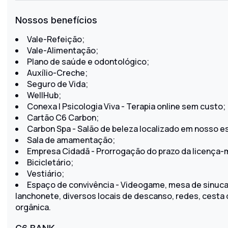
Nossos benefícios
Vale-Refeição;
Vale-Alimentação;
Plano de saúde e odontológico;
Auxílio-Creche;
Seguro de Vida;
WellHub;
Conexa | Psicologia Viva - Terapia online sem custo;
Cartão C6 Carbon;
Carbon Spa - Salão de beleza localizado em nosso es
Sala de amamentação;
Empresa Cidadã - Prorrogação do prazo da licença-
Bicicletário;
Vestiário;
Espaço de convivência - Videogame, mesa de sinuca, 
lanchonete, diversos locais de descanso, redes, cesta 
orgânica.