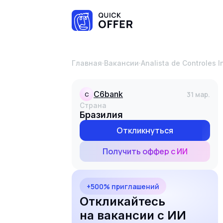
Главная
·
Вакансии
·
Analista de Controles 
c6bank
31 мар.
C
Страна
Бразилия
Откликнуться
Получить оффер с ИИ
+500% приглашений
Откликайтесь
на вакансии с ИИ