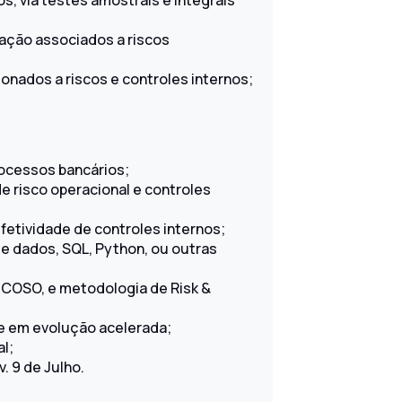
s, via testes amostrais e integrais
ção associados a riscos
ionados a riscos e controles internos;
ocessos bancários;
e risco operacional e controles
etividade de controles internos;
de dados, SQL, Python, ou outras
 COSO, e metodologia de Risk &
 e em evolução acelerada;
l;
. 9 de Julho.