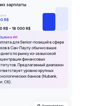
из зарплаты
ана
00 R$
к
0 R$ – 18 000 R$
Оценка ИИ
рплата для Senior-позиций в сфере
сков в Сан-Паулу обычно выше
еднего по рынку из-за высокой
нцентрации финансовых
ститутов. Предлагаемый диапазон
ответствует уровню крупных
хнологических банков (Nubank,
er, C6).
Скопировать