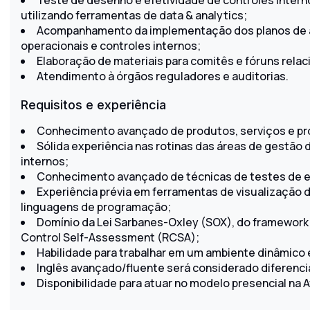
Teste de desenho e efetividade de controles interno
utilizando ferramentas de data & analytics;
Acompanhamento da implementação dos planos de a
operacionais e controles internos;
Elaboração de materiais para comitês e fóruns relac
Atendimento à órgãos reguladores e auditorias.
Requisitos e experiência
Conhecimento avançado de produtos, serviços e pr
Sólida experiência nas rotinas das áreas de gestão d
internos;
Conhecimento avançado de técnicas de testes de ef
Experiência prévia em ferramentas de visualização 
linguagens de programação;
Domínio da Lei Sarbanes-Oxley (SOX), do framework
Control Self-Assessment (RCSA);
Habilidade para trabalhar em um ambiente dinâmico
Inglês avançado/fluente será considerado diferencia
Disponibilidade para atuar no modelo presencial na Av