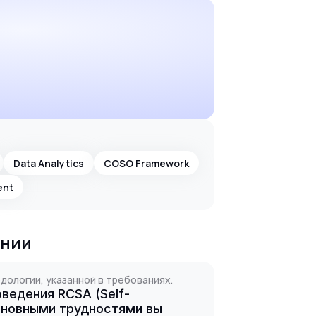
Data Analytics
COSO Framework
ent
ании
ологии, указанной в требованиях.
ведения RCSA (Self-
основными трудностями вы