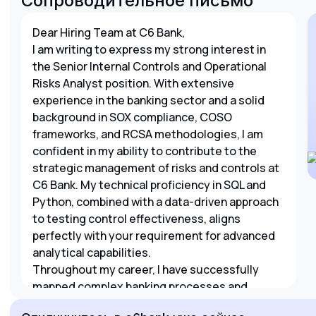
Сопроводительное письмо
Dear Hiring Team at C6 Bank,
I am writing to express my strong interest in
the Senior Internal Controls and Operational
Risks Analyst position. With extensive
experience in the banking sector and a solid
background in SOX compliance, COSO
frameworks, and RCSA methodologies, I am
confident in my ability to contribute to the
strategic management of risks and controls at
C6 Bank. My technical proficiency in SQL and
Python, combined with a data-driven approach
to testing control effectiveness, aligns
perfectly with your requirement for advanced
analytical capabilities.
Throughout my career, I have successfully
mapped complex banking processes and
collaborated with diverse business units to