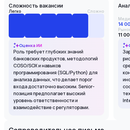
Сложность вакансии
Анал
Легко
Сложно
Меди
14 0
Рыно
11 00
Оценка ИИ
Роль требует глубоких знаний
За
банковских продуктов, методологий
ри
COSO/SOX и навыков
ср
программирования (SQL/Python) для
ко
анализа данных, что делает порог
ин
входа достаточно высоким. Senior-
со
позиция предполагает высокий
те
уровень ответственности и
Int
взаимодействие с регуляторами.