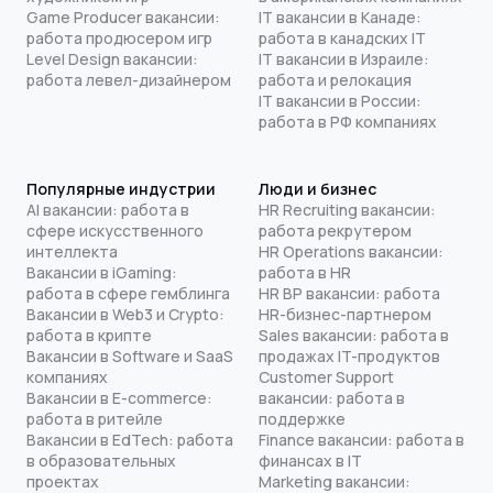
Game Producer вакансии:
IT вакансии в Канаде:
работа продюсером игр
работа в канадских IT
Level Design вакансии:
IT вакансии в Израиле:
работа левел-дизайнером
работа и релокация
IT вакансии в России:
работа в РФ компаниях
Популярные индустрии
Люди и бизнес
AI вакансии: работа в
HR Recruiting вакансии:
сфере искусственного
работа рекрутером
интеллекта
HR Operations вакансии:
Вакансии в iGaming:
работа в HR
работа в сфере гемблинга
HR BP вакансии: работа
Вакансии в Web3 и Crypto:
HR-бизнес-партнером
работа в крипте
Sales вакансии: работа в
Вакансии в Software и SaaS
продажах IT-продуктов
компаниях
Customer Support
Вакансии в E-commerce:
вакансии: работа в
работа в ритейле
поддержке
Вакансии в EdTech: работа
Finance вакансии: работа в
в образовательных
финансах в IT
проектах
Marketing вакансии: