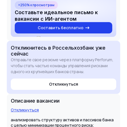
направлением развития, где я смогу
+250% к просмотрам
реализовать свой потенциал в управлении
Составьте идеальное письмо к
банковскими рисками.
вакансии с ИИ-агентом
Составить бесплатно
Откликнитесь
в Россельхозбанк
уже
сейчас
Отправьте свое резюме через платформу Perforum,
чтобы стать частью команды управления рисками
одного из крупнейших банков страны.
Откликнуться
Описание вакансии
Откликнуться
анализировать структуру активов и пассивов банка
с целью минимизации процентного риска;