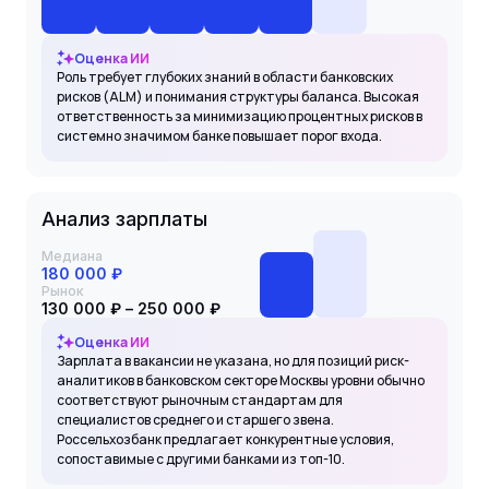
Оценка ИИ
Роль требует глубоких знаний в области банковских
рисков (ALM) и понимания структуры баланса. Высокая
ответственность за минимизацию процентных рисков в
системно значимом банке повышает порог входа.
Анализ зарплаты
Медиана
180 000 ₽
Рынок
130 000 ₽ – 250 000 ₽
Оценка ИИ
Зарплата в вакансии не указана, но для позиций риск-
аналитиков в банковском секторе Москвы уровни обычно
соответствуют рыночным стандартам для
специалистов среднего и старшего звена.
Россельхозбанк предлагает конкурентные условия,
сопоставимые с другими банками из топ-10.