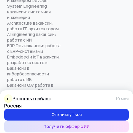
инженером DevOps
System Engineering
вакансии: системная
инженерия
Architecture вакансии:
работа IT-архитектором
AI Engineering вакансии:
работа с ИИ
ERP Dev вакансии: работа
с ERP-системами
Embedded и IoT вакансии:
разработка систем
Вакансии в
кибербезопасности:
работа в ИБ
Вакансии QA: работа в
тестировании ПО
Все права защищены
Россельхозбанк
19 мая
Р
© quick-offer.ru 2024–2026
Россия
Использование cookie
Оферта на оказание услуг
Откликнуться
Политика конфиденциальности
Обработка персональных данных
Получить оффер с ИИ