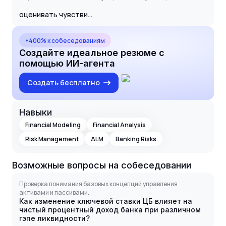
оценивать чувстви...
+400% к собеседованиям
Создайте идеальное резюме с
помощью ИИ-агента
Создать бесплатно
Навыки
Financial Modeling
Financial Analysis
Risk Management
ALM
Banking Risks
Возможные вопросы на собеседовании
Проверка понимания базовых концепций управления
активами и пассивами.
Как изменение ключевой ставки ЦБ влияет на
чистый процентный доход банка при различном
гэпе ликвидности?