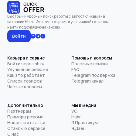
Быстрый и удобный поиск работы с автооткликами на
вакансии hh.ru. Экономьте время и увеличивайте шансы
найти подходящую вакансию.
Войти
Карьера и сервис
Помощь и вопросы
Войти через hh.ru
Полезные ссылки
Улучшение резюме
FAQ
Как это работает
Telegram поддержка
Список тарифов
Telegram канал
Частые вопросы
Дополнительно
Мы в медиа
Партнерам
VC
Примеры резюме
Habr
Новости и статьи
Я.Практикум
Отзывы о сервисе
Я.Дзен
О нас