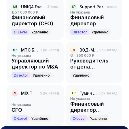
UNIQA Executive Search
31 июл.
Support Partners
вчера
UE
SP
до 1 000 000 ₽
Не указана
Финансовый
Финансовый
директор (CFO)
директор
C-Level
Удалённо
Director
Удалённо
МТС Банк
3 дн. назад
ВЭД-МАСТЕР
3 дн. назад
МБ
В
Не указана
от 350 000 ₽
Управляющий
Руководитель
директор по M&A
отдела
казначейства
Director
Удалённо
Удалённо
MIXIT
2 дн. назад
Гумич РТК
6 дн. назад
M
ГР
Не указана
Финансовый
Не указана
CFO
директор
(CFO/Chief
C-Level
Удалённо
C-Level
Удалённо
Financial Officer)