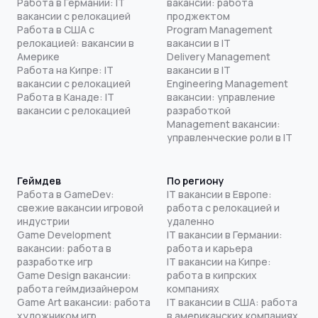
Работа в Германии: IT
вакансии: работа
вакансии с релокацией
проджектом
Работа в США с
Program Management
релокацией: вакансии в
вакансии в IT
Америке
Delivery Management
Работа на Кипре: IT
вакансии в IT
вакансии с релокацией
Engineering Management
Работа в Канаде: IT
вакансии: управление
вакансии с релокацией
разработкой
Management вакансии:
управленческие роли в IT
Геймдев
По региону
Работа в GameDev:
IT вакансии в Европе:
свежие вакансии игровой
работа с релокацией и
индустрии
удаленно
Game Development
IT вакансии в Германии:
вакансии: работа в
работа и карьера
разработке игр
IT вакансии на Кипре:
Game Design вакансии:
работа в кипрских
работа геймдизайнером
компаниях
Game Art вакансии: работа
IT вакансии в США: работа
художником игр
в американских компаниях