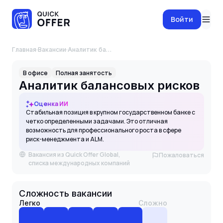
Войти
Главная
·
Вакансии
·
Аналитик балансовых рисков
В офисе
Полная занятость
Аналитик балансовых рисков
Оценка ИИ
Стабильная позиция в крупном государственном банке с
четко определенными задачами. Это отличная
возможность для профессионального роста в сфере
риск-менеджмента и ALM.
Вакансия из Quick Offer Global,
Пожаловаться
списка международных компаний
Сложность вакансии
Легко
Сложно