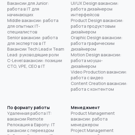
Вакансии для Junior:
UI/UX Design вакансии:
работа в IT для
работа дизайнером
начинающих
интерфейсов
Middle вакансии: работа
Product Design вакансии:
для опытных IT-
работа продуктовым
специалистов
дизайнером
Senior вакансии: работа
Graphic Design вакансии:
для экспертов в IT
работа графическим
Вакансии Tech Lead и Team
дизайнером
Lead: руководящие роли
Motion Design вакансии:
C-Level вакансии: позиции
работа моушн-
CTO, VPE, CEO в IT
дизайнером
Video Production вакансии:
работа с видео
Content Creation вакансии:
работа с контентом
По формату работы
Менеджмент
Удаленная работа IT:
Product Management
вакансии Remote
вакансии: работа
Релокация в Европу: IT
менеджером
вакансии с переездом
Project Management