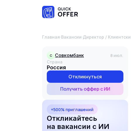
Главная
·
Вакансии
·
Директор / Клиентс
Совкомбанк
8 июл.
С
Страна
Россия
Откликнуться
Получить оффер с ИИ
+500% приглашений
Откликайтесь
на вакансии с ИИ