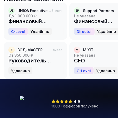
UNIQA Executive Search
31 июл.
Support Partners
UE
SP
до 1 000 000 ₽
Не указана
Финансовый
Финансовый
директор (CFO)
директор
C-Level
Удалённо
Director
Удалённо
ВЭД-МАСТЕР
вчера
MIXIT
В
M
от 350 000 ₽
Не указана
Руководитель
CFO
отдела
Удалённо
C-Level
Удалённо
казначейства
4.9
1000
+ офферов получено