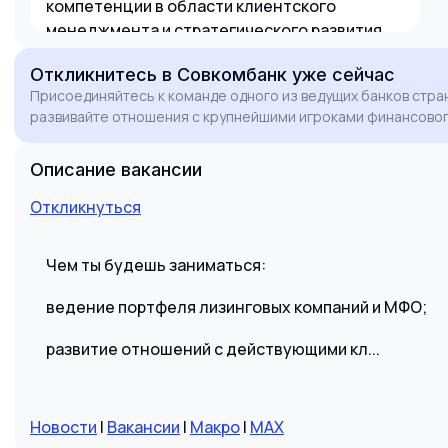
компетенции в области клиентского
менеджмента и стратегического развития
портфеля соответствуют высоким
Откликнитесь
в Совкомбанк
уже сейчас
стандартам Совкомбанка.
Присоединяйтесь к команде одного из ведущих банков стра
развивайте отношения с крупнейшими игроками финансовог
Описание вакансии
Откликнуться
Чем ты будешь заниматься:
ведение портфеля лизинговых компаний и МФО;
развитие отношений с действующими кл...
Новости
|
Вакансии
|
Макро
|
MAX