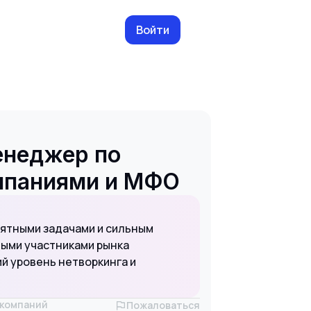
Войти
енеджер по
омпаниями и МФО
нятными задачами и сильным
ыми участниками рынка
й уровень нетворкинга и
х компаний
Пожаловаться