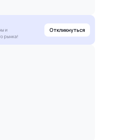
Откликнуться
ны и
о рынка!