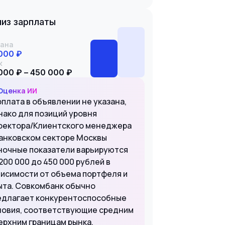
из зарплаты
ана
000 ₽
к
000 ₽ – 450 000 ₽
Оценка ИИ
рплата в объявлении не указана,
нако для позиций уровня
ректора/Клиентского менеджера
банковском секторе Москвы
ночные показатели варьируются
200 000 до 450 000 рублей в
висимости от объема портфеля и
ыта. Совкомбанк обычно
едлагает конкурентоспособные
ловия, соответствующие средним
верхним границам рынка.