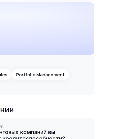
ales
Portfolio Management
ании
в.
нговых компаний вы
их кредитоспособности?