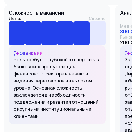
Сложность вакансии
Анал
Легко
Сложно
Меди
300 
Рыно
200 
Оценка ИИ
Роль требует глубокой экспертизы в
За
банковских продуктах для
од
финансового сектора и навыков
Ди
ведения переговоров на высоком
в 
уровне. Основная сложность
ры
заключается в необходимости
от 
поддержания и развития отношений
за
с крупными институциональными
оп
клиентами.
пр
ус
и 