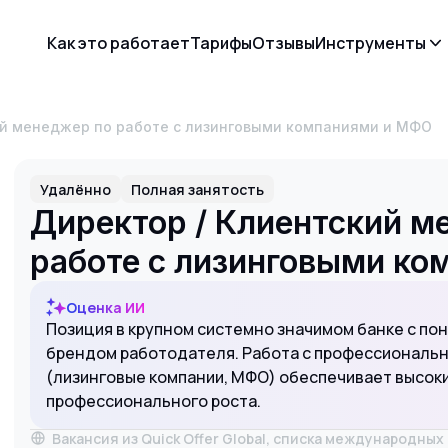
Как это работает
Тарифы
Отзывы
Инструменты
кий менеджер по работе с лизинговыми компаниями и МФО
Удалённо
Полная занятость
Директор / Клиентский м
работе с лизинговыми к
Оценка ИИ
Позиция в крупном системно значимом банке с по
брендом работодателя. Работа с профессиональн
(лизинговые компании, МФО) обеспечивает высоки
профессионального роста.
Вакансия из Quick Offer Global, списка международны