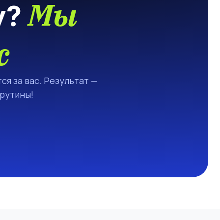
Мы
у?
с
ся за вас. Результат —
 рутины!