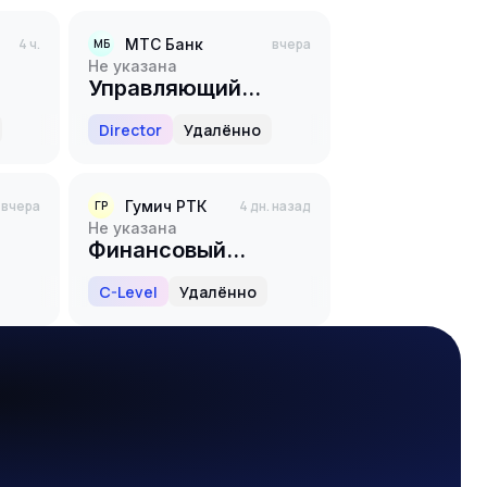
4 ч.
МТС Банк
вчера
МБ
Не указана
Управляющий
директор по M&A
Director
Удалённо
вчера
Гумич РТК
4 дн. назад
ГР
Не указана
Финансовый
директор
C-Level
Удалённо
(CFO/Chief Financial
Officer)