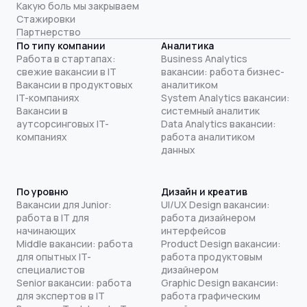
Какую боль мы закрываем
Стажировки
Партнерство
По типу компании
Аналитика
Работа в стартапах:
Business Analytics
свежие вакансии в IT
вакансии: работа бизнес-
Вакансии в продуктовых
аналитиком
IT-компаниях
System Analytics вакансии:
Вакансии в
системный аналитик
аутсорсинговых IT-
Data Analytics вакансии:
компаниях
работа аналитиком
данных
По уровню
Дизайн и креатив
Вакансии для Junior:
UI/UX Design вакансии:
работа в IT для
работа дизайнером
начинающих
интерфейсов
Middle вакансии: работа
Product Design вакансии:
для опытных IT-
работа продуктовым
специалистов
дизайнером
Senior вакансии: работа
Graphic Design вакансии:
для экспертов в IT
работа графическим