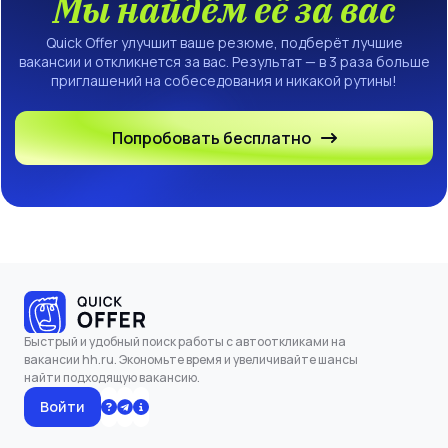
Мы найдём её за вас
Quick Offer улучшит ваше резюме, подберёт лучшие
вакансии и откликнется за вас. Результат — в 3 раза больше
приглашений на собеседования и никакой рутины!
Попробовать бесплатно
Быстрый и удобный поиск работы с автооткликами на
вакансии hh.ru. Экономьте время и увеличивайте шансы
найти подходящую вакансию.
Войти