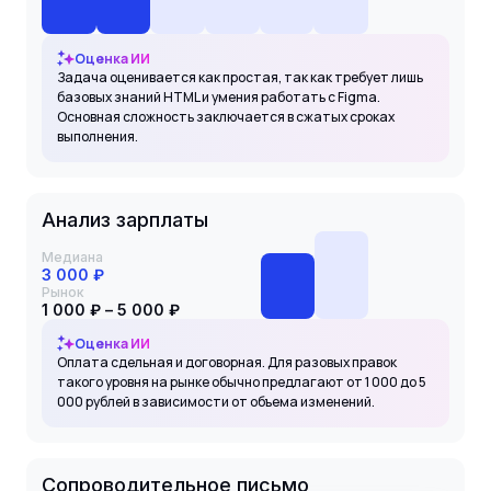
Оценка ИИ
Задача оценивается как простая, так как требует лишь
базовых знаний HTML и умения работать с Figma.
Основная сложность заключается в сжатых сроках
выполнения.
Анализ зарплаты
Медиана
3 000 ₽
Рынок
1 000 ₽ – 5 000 ₽
Оценка ИИ
Оплата сдельная и договорная. Для разовых правок
такого уровня на рынке обычно предлагают от 1 000 до 5
000 рублей в зависимости от объема изменений.
Сопроводительное письмо