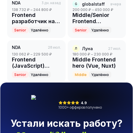
NDA
3 дн. назад
globalstaff
вчера
G
138 732 ₽ – 244 800 ₽
200 000 ₽ – 450 000 ₽
Frontend
Middle/Senior
разработчик на
Frontend
партнерский
Developer
Senior
Удалённо
Senior
Удалённо
проект(финтех)
(Vue.js)
(Senior)
NDA
28 июл.
Луна
27 июл.
Л
130 062 ₽ – 229 500 ₽
180 000 ₽ – 230 000 ₽
Frontend
Middle Frontend
(JavaScript)
hero (Vue, Nuxt)
разработчик
Senior
Удалённо
Middle
Удалённо
(Senior)
4.9
1000
+ офферов получено
Устали искать работу?