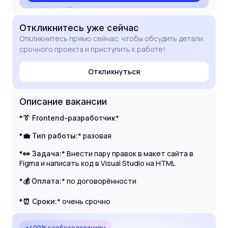
Откликнитесь
уже сейчас
Откликнитесь прямо сейчас, чтобы обсудить детали
срочного проекта и приступить к работе!
Откликнуться
Описание вакансии
*👔
*
Frontend-разработчик
*💼
* разовая
Тип работы:
*👀
* Внести пару правок в макет сайта в
Задача:
Figma и написать код в Visual Studio на HTML
*💰
* по договорённости
Оплата:
*⏰
* очень срочно
Сроки:
+400% к собеседованиям