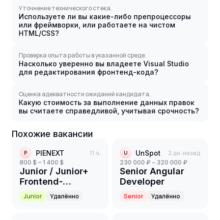
Уточнение технического стека.
Используете ли вы какие-либо препроцессоры
или фреймворки, или работаете на чистом
HTML/CSS?
Проверка опыта работы в указанной среде.
Насколько уверенно вы владеете Visual Studio
для редактирования фронтенд-кода?
Оценка адекватности ожиданий кандидата.
Какую стоимость за выполнение данных правок
вы считаете справедливой, учитывая срочность?
Похожие вакансии
PIENEXT
11 ч.
UnSpot
2 дн. назад
P
U
800 $ – 1 400 $
230 000 ₽ – 320 000 ₽
Junior / Junior+
Senior Angular
Frontend-
Developer
разработчик
Junior
Удалённо
Senior
Удалённо
(Angular)