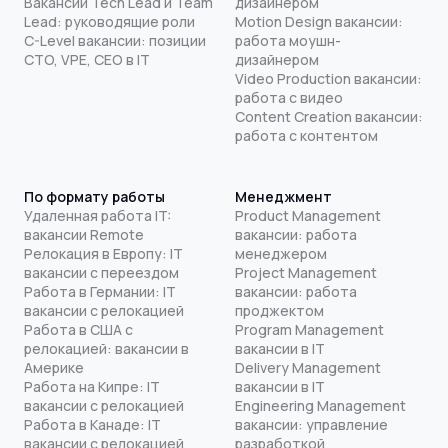
Вакансии Tech Lead и Team
дизайнером
Lead: руководящие роли
Motion Design вакансии:
C-Level вакансии: позиции
работа моушн-
CTO, VPE, CEO в IT
дизайнером
Video Production вакансии:
работа с видео
Content Creation вакансии:
работа с контентом
По формату работы
Менеджмент
Удаленная работа IT:
Product Management
вакансии Remote
вакансии: работа
Релокация в Европу: IT
менеджером
вакансии с переездом
Project Management
Работа в Германии: IT
вакансии: работа
вакансии с релокацией
проджектом
Работа в США с
Program Management
релокацией: вакансии в
вакансии в IT
Америке
Delivery Management
Работа на Кипре: IT
вакансии в IT
вакансии с релокацией
Engineering Management
Работа в Канаде: IT
вакансии: управление
вакансии с релокацией
разработкой