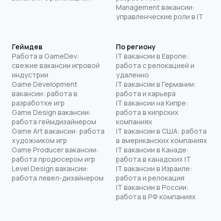
Management вакансии:
управленческие роли в IT
Геймдев
По региону
Работа в GameDev:
IT вакансии в Европе:
свежие вакансии игровой
работа с релокацией и
индустрии
удаленно
Game Development
IT вакансии в Германии:
вакансии: работа в
работа и карьера
разработке игр
IT вакансии на Кипре:
Game Design вакансии:
работа в кипрских
работа геймдизайнером
компаниях
Game Art вакансии: работа
IT вакансии в США: работа
художником игр
в американских компаниях
Game Producer вакансии:
IT вакансии в Канаде:
работа продюсером игр
работа в канадских IT
Level Design вакансии:
IT вакансии в Израиле:
работа левел-дизайнером
работа и релокация
IT вакансии в России:
работа в РФ компаниях