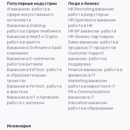
Популярные индустрии
Люди и бизнес
AI вакансии: работа в
HR Recruiting вакансии:
сфере искусственного
работа рекрутером
интеллекта
HR Operations вакансии:
Вакансии в iGaming:
работа в HR
работа в сфере гемблинга
HR BP вакансии: работа
Вакансии в Web3 и Crypto:
HR-бизнес-партнером
работа в крипте
Sales вакансии: работа в
Вакансии в Software и SaaS
продажах IT-продуктов
компаниях
Customer Support
Вакансии в E-commerce:
вакансии: работа в
работа в ритейле
поддержке
Вакансии в EdTech: работа
Finance вакансии: работа в
в образовательных
финансах в IT
проектах
Marketing вакансии:
Вакансии в FinTech: работа
работа в маркетинге IT
в финтехе
PR и Communications
Вакансии в IoT и Hardware:
вакансии в IT
работа с железом
Education вакансии:
работа в образовании
Инженерия