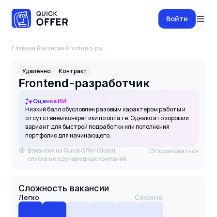
Войти
Главная
·
Вакансии
·
Frontend-разработчик
Удалённо
Контракт
Frontend-разработчик
Оценка ИИ
Низкий балл обусловлен разовым характером работы и
отсутствием конкретики по оплате. Однако это хороший
вариант для быстрой подработки или пополнения
портфолио для начинающего.
Вакансия из Quick Offer Global,
Пожаловаться
списка международных компаний
Сложность вакансии
Легко
Сложно