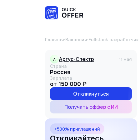
Главная
·
Вакансии
·
Fullstack разработчик
Аргус-Спектр
11 мая
А
Страна
Россия
Зарплата
от 150 000 ₽
Откликнуться
Получить оффер с ИИ
+500% приглашений
Откликайтесь