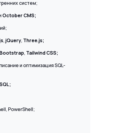
тренних систем;
и
October CMS;
ий;
js
,
jQuery
,
Three.js;
Bootstrap
,
Tailwind CSS;
писание и оптимизация SQL-
SQL;
ll, PowerShell;