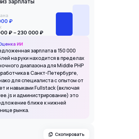
из зарплаты
ана
000 ₽
к
000 ₽ – 230 000 ₽
Оценка ИИ
едложенная зарплата в 150 000
блей на руки находится в пределах
ночного диапазона для Middle PHP
зработчика в Санкт-Петербурге,
нако для специалиста с опытом от
ет и навыками Fullstack (включая
ree.js и администрирование) это
едложение ближе к нижней
анице рынка.
Скопировать