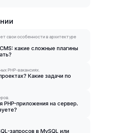
ании
еет свои особенности в архитектуре
 CMS: какие сложные плагины
ать?
тных PHP-вакансиях.
проектах? Какие задачи по
еров.
я PHP-приложения на сервер.
зуете?
SQL-запросов в MySQL или