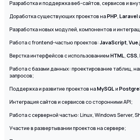
Разработка и поддержка веб-сайтов, сервисов и вну
Доработка существующих проектов на
PHP
,
Laravel
Разработка новых модулей, компонентов и интеграц
Работа с frontend-частью проектов:
JavaScript
,
Vue.
Верстка интерфейсов с использованием
HTML
,
CSS
,
Работа с базами данных: проектирование таблиц, на
запросов;
Поддержка и развитие проектов на
MySQL
и
Postgre
Интеграция сайтов и сервисов со сторонними API;
Работа с серверной частью: Linux, Windows Server, She
Участие в развертывании проектов на сервере;