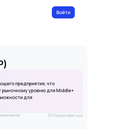
Войти
P)
ющего предприятия, что
т рыночному уровню для Middle+
озможности для
х компаний
Пожаловаться