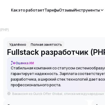
Как это работает
Тарифы
Отзывы
Инструменты
 (PHP)
Удалённо
Полная занятость
Fullstack разработчик (PH
Оценка ИИ
Стабильная компания со статусом системообразу
гарантирует надежность. Зарплата соответствуе
разработчика, а широкий стек технологий дает в
профессионального роста.
Вакансия из Quick Offer Global, списка международны