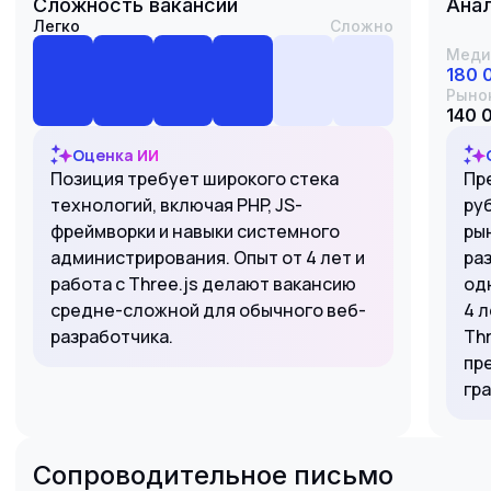
Сложность вакансии
Анал
Легко
Сложно
Меди
180 
Рыно
140 
Оценка ИИ
Позиция требует широкого стека
Пр
технологий, включая PHP, JS-
ру
фреймворки и навыки системного
ры
администрирования. Опыт от 4 лет и
ра
работа с Three.js делают вакансию
од
средне-сложной для обычного веб-
4 л
разработчика.
Th
пр
гр
Сопроводительное письмо