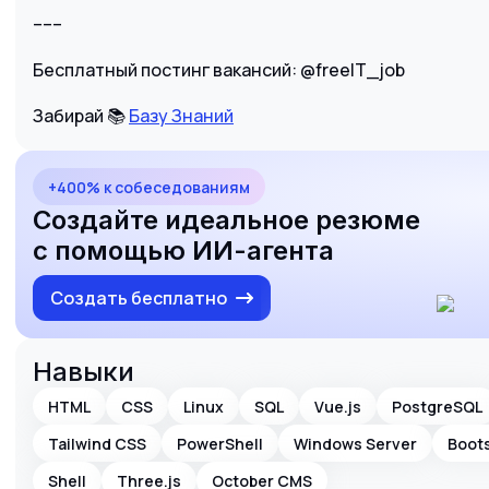
–––
Бесплатный постинг вакансий: @freeIT_job
Забирай 📚
Базу Знаний
+400% к собеседованиям
Создайте идеальное резюме
с помощью ИИ-агента
Создать бесплатно
Навыки
HTML
CSS
Linux
SQL
Vue.js
PostgreSQL
Tailwind CSS
PowerShell
Windows Server
Boot
Shell
Three.js
October CMS