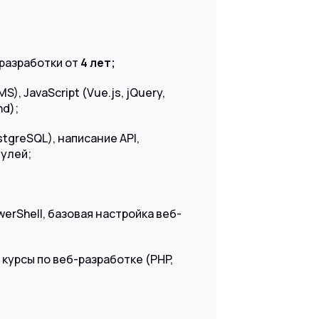
разработки от
4 лет;
), JavaScript (Vue.js, jQuery,
nd);
tgreSQL), написание API,
улей;
werShell, базовая настройка веб-
урсы по веб-разработке (PHP,