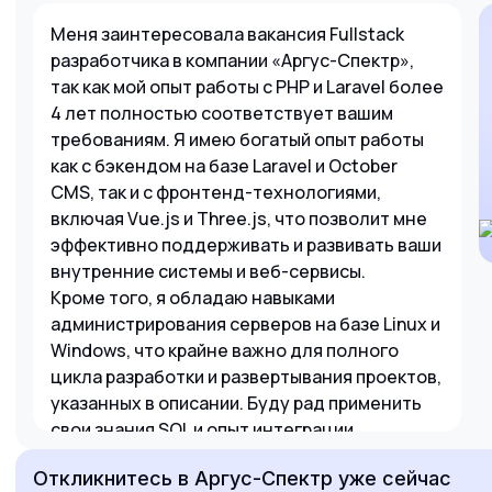
Меня заинтересовала вакансия Fullstack
разработчика в компании «Аргус-Спектр»,
так как мой опыт работы с PHP и Laravel более
4 лет полностью соответствует вашим
требованиям. Я имею богатый опыт работы
как с бэкендом на базе Laravel и October
CMS, так и с фронтенд-технологиями,
включая Vue.js и Three.js, что позволит мне
эффективно поддерживать и развивать ваши
внутренние системы и веб-сервисы.
Кроме того, я обладаю навыками
администрирования серверов на базе Linux и
Windows, что крайне важно для полного
цикла разработки и развертывания проектов,
указанных в описании. Буду рад применить
свои знания SQL и опыт интеграции
сторонних API для решения задач вашего
Откликнитесь
в Аргус-Спектр
уже сейчас
предприятия. Спасибо за рассмотрение моей