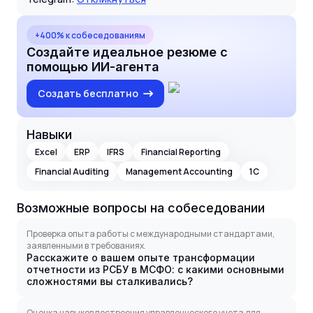
+400% к собеседованиям
Создайте идеальное резюме с
помощью ИИ-агента
Создать бесплатно
Навыки
Excel
ERP
IFRS
Financial Reporting
Financial Auditing
Management Accounting
1C
Возможные вопросы на собеседовании
Проверка опыта работы с международными стандартами,
заявленными в требованиях.
Расскажите о вашем опыте трансформации
отчетности из РСБУ в МСФО: с какими основными
сложностями вы сталкивались?
Оценка навыков построения управленческого учета для