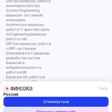
DevOps вакансии: работа
инженером DevOps
System Engineering
вакансии: системная
инженерия
Architecture вакансии:
работа IT-архитектором
AI Engineering вакансии:
работа с ИИ
ERP Dev вакансии: работа
с ERP-системами
Embedded и IoT вакансии:
разработка систем
Вакансии в
кибербезопасности:
работа в ИБ
Вакансии QA: работа в
тестировании ПО
Все права защищены
ФИНСОЮЗ
3 апр.
Ф
© quick-offer.ru 2024–2026
Россия
Использование cookie
Оферта на оказание услуг
Откликнуться
Политика конфиденциальности
Обработка персональных данных
Получить оффер с ИИ