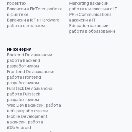
проектах
Marketing вакансии:
Вакансии в FinTech: работа
работа в маркетинге IT
в финтехе
PR и Communications
Вакансии в IoT и Hardware:
вакансии в IT
работа с железом
Education вакансии:
работа в образовании
Инженерия
Backend Dev вакансии:
работа Backend
разработчиком
Frontend Dev вакансии:
работа Frontend
разработчиком
Fullstack Dev вакансии:
работа Fullstack
разработчиком
Web Dev вакансии: работа
веб-разработчиком
Mobile Development
вакансии: работа
iOS/Android