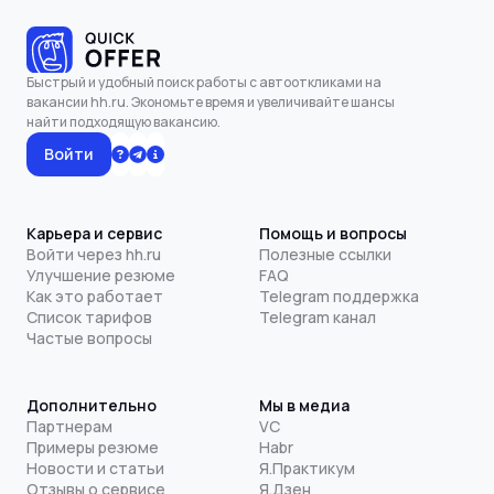
Быстрый и удобный поиск работы с автооткликами на
вакансии hh.ru. Экономьте время и увеличивайте шансы
найти подходящую вакансию.
Войти
Карьера и сервис
Помощь и вопросы
Войти через hh.ru
Полезные ссылки
Улучшение резюме
FAQ
Как это работает
Telegram поддержка
Список тарифов
Telegram канал
Частые вопросы
Дополнительно
Мы в медиа
Партнерам
VC
Примеры резюме
Habr
Новости и статьи
Я.Практикум
Отзывы о сервисе
Я.Дзен