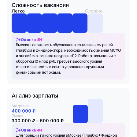
Сложность вакансии
Легко
Сложно
Оценка ИИ
Высокая сложность обусловлена совмещением ролей
главбуха и финдиректора, необходимостью знания МСФО
и английского языка на уровне B2. Работа в компании с
оборотом 10 млрд руб. требует высокого уровня
ответственности и опыта управления крупными
финансовыми потоками.
Анализ зарплаты
Медиана
400 000 ₽
Рынок
300 000 ₽ – 600 000 ₽
Оценка ИИ
Для позиции такого уровня в Москве (Главбух + Финдир в