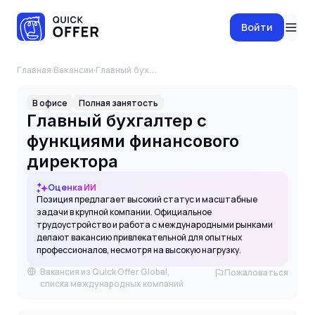
Войти
Главная
·
Вакансии
·
Главный бухгалтер с функциями финансового директора
В офисе
Полная занятость
Главный бухгалтер с
функциями финансового
директора
Оценка ИИ
Позиция предлагает высокий статус и масштабные
задачи в крупной компании. Официальное
трудоустройство и работа с международными рынками
делают вакансию привлекательной для опытных
профессионалов, несмотря на высокую нагрузку.
Вакансия из Quick Offer Global,
Пожаловаться
списка международных компаний