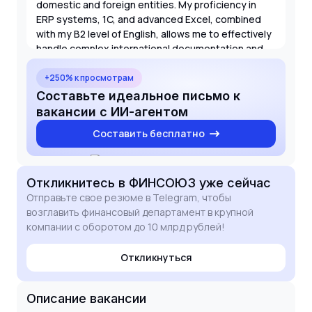
domestic and foreign entities. My proficiency in
ERP systems, 1C, and advanced Excel, combined
with my B2 level of English, allows me to effectively
handle complex international documentation and
reporting requirements.
I am particularly drawn to this opportunity because
+250% к просмотрам
it combines strategic financial leadership with
Составьте идеальное письмо к
rigorous accounting oversight. I look forward to the
вакансии с ИИ-агентом
possibility of discussing how my background in
Составить бесплатно
audit and financial control can contribute to the
continued growth and stability of FINSOYUZ.
Откликнитесь
в ФИНСОЮЗ
уже сейчас
Отправьте свое резюме в Telegram, чтобы
возглавить финансовый департамент в крупной
компании с оборотом до 10 млрд рублей!
Откликнуться
Описание вакансии