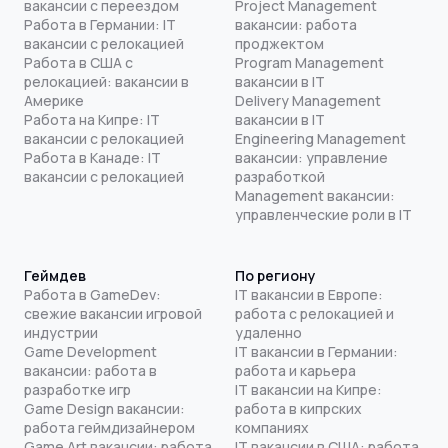
вакансии с переездом
Project Management
Работа в Германии: IT
вакансии: работа
вакансии с релокацией
проджектом
Работа в США с
Program Management
релокацией: вакансии в
вакансии в IT
Америке
Delivery Management
Работа на Кипре: IT
вакансии в IT
вакансии с релокацией
Engineering Management
Работа в Канаде: IT
вакансии: управление
вакансии с релокацией
разработкой
Management вакансии:
управленческие роли в IT
Геймдев
По региону
Работа в GameDev:
IT вакансии в Европе:
свежие вакансии игровой
работа с релокацией и
индустрии
удаленно
Game Development
IT вакансии в Германии:
вакансии: работа в
работа и карьера
разработке игр
IT вакансии на Кипре:
Game Design вакансии:
работа в кипрских
работа геймдизайнером
компаниях
Game Art вакансии: работа
IT вакансии в США: работа