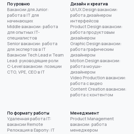
По уровню
Дизайн и креатив
Вакансии для Junior:
UI/UX Design вакансии:
работа в IT для
работа дизайнером
начинающих
интерфейсов
Middle вакансии: работа
Product Design вакансии:
для опытных IT-
работа продуктовым
специалистов
дизайнером
Senior вакансии: работа
Graphic Design вакансии:
для экспертов в IT
работа графическим
Вакансии Tech Lead и Team
дизайнером
Lead: руководящие роли
Motion Design вакансии:
C-Level вакансии: позиции
работа моушн-
CTO, VPE, CEO в IT
дизайнером
Video Production вакансии:
работа с видео
Content Creation вакансии:
работа с контентом
По формату работы
Менеджмент
Удаленная работа IT:
Product Management
вакансии Remote
вакансии: работа
Релокация в Европу: IT
менеджером