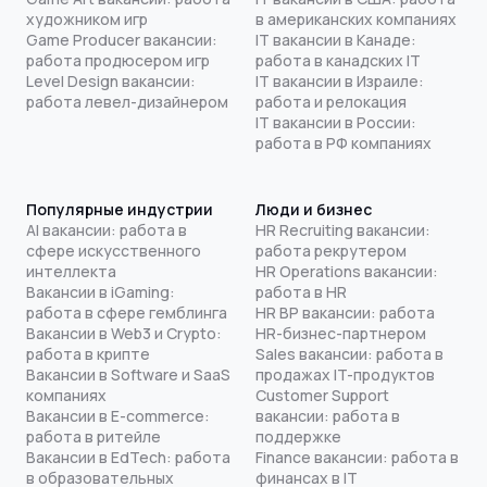
художником игр
в американских компаниях
Game Producer вакансии:
IT вакансии в Канаде:
работа продюсером игр
работа в канадских IT
Level Design вакансии:
IT вакансии в Израиле:
работа левел-дизайнером
работа и релокация
IT вакансии в России:
работа в РФ компаниях
Популярные индустрии
Люди и бизнес
AI вакансии: работа в
HR Recruiting вакансии:
сфере искусственного
работа рекрутером
интеллекта
HR Operations вакансии:
Вакансии в iGaming:
работа в HR
работа в сфере гемблинга
HR BP вакансии: работа
Вакансии в Web3 и Crypto:
HR-бизнес-партнером
работа в крипте
Sales вакансии: работа в
Вакансии в Software и SaaS
продажах IT-продуктов
компаниях
Customer Support
Вакансии в E-commerce:
вакансии: работа в
работа в ритейле
поддержке
Вакансии в EdTech: работа
Finance вакансии: работа в
в образовательных
финансах в IT