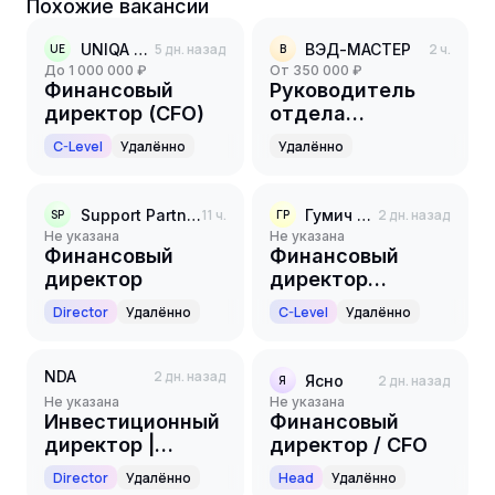
Похожие вакансии
UNIQA Executive Search
5 дн. назад
ВЭД-МАСТЕР
2 ч.
UE
В
до 1 000 000 ₽
от 350 000 ₽
Финансовый
Руководитель
директор (CFO)
отдела
казначейства
C-Level
Удалённо
Удалённо
Support Partners
11 ч.
Гумич РТК
2 дн. назад
SP
ГР
Не указана
Не указана
Финансовый
Финансовый
директор
директор
(CFO/Chief
Director
Удалённо
C-Level
Удалённо
Financial Officer)
NDA
2 дн. назад
Ясно
2 дн. назад
Я
Не указана
Не указана
Инвестиционный
Финансовый
директор |
директор / CFO
Инвестиционный
Director
Удалённо
Head
Удалённо
консультант