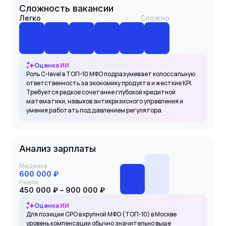
Сложность вакансии
Легко
Сложно
Оценка ИИ
Роль C-level в ТОП-10 МФО подразумевает колоссальную
ответственность за экономику продукта и жесткие KPI.
Требуется редкое сочетание глубокой кредитной
математики, навыков антикризисного управления и
умения работать под давлением регулятора.
Анализ зарплаты
Медиана
600 000 ₽
Рынок
450 000 ₽ – 900 000 ₽
Оценка ИИ
Для позиции CPO в крупной МФО (ТОП-10) в Москве
уровень компенсации обычно значительно выше