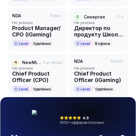
NDA
15 июл.
Синергия
17 ч.
С
Не указана
Не указана
Product Manager/
Директор по
CPO (iGaming)
продукту Школы
Бизнеса (C-level)
C-Level
Удалённо
C-Level
В офисе
NDA
30 июл.
NewMindStart
3 дн. назад
N
Не указана
Не указана
Chief Product
Chief Product
Officer (CPO)
Officer (iGaming)
C-Level
Удалённо
C-Level
Удалённо
4.9
1000
+ офферов получено