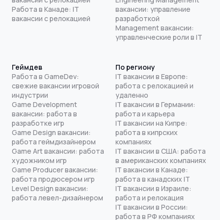
Работа в Канаде: IT
вакансии: управление
вакансии с релокацией
разработкой
Management вакансии:
управленческие роли в IT
Геймдев
По региону
Работа в GameDev:
IT вакансии в Европе:
свежие вакансии игровой
работа с релокацией и
индустрии
удаленно
Game Development
IT вакансии в Германии:
вакансии: работа в
работа и карьера
разработке игр
IT вакансии на Кипре:
Game Design вакансии:
работа в кипрских
работа геймдизайнером
компаниях
Game Art вакансии: работа
IT вакансии в США: работа
художником игр
в американских компаниях
Game Producer вакансии:
IT вакансии в Канаде:
работа продюсером игр
работа в канадских IT
Level Design вакансии:
IT вакансии в Израиле:
работа левел-дизайнером
работа и релокация
IT вакансии в России:
работа в РФ компаниях