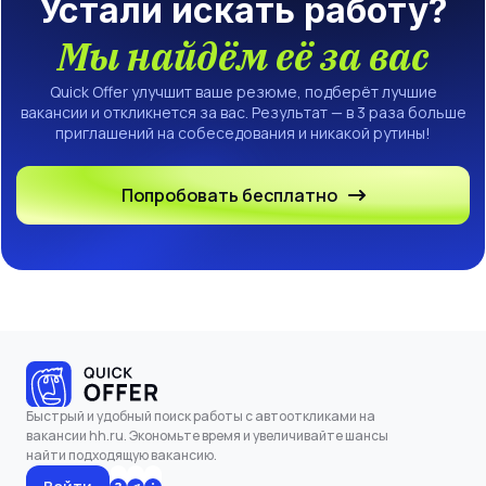
Устали искать работу?
Мы найдём её за вас
Quick Offer улучшит ваше резюме, подберёт лучшие
вакансии и откликнется за вас. Результат — в 3 раза больше
приглашений на собеседования и никакой рутины!
Попробовать бесплатно
Быстрый и удобный поиск работы с автооткликами на
вакансии hh.ru. Экономьте время и увеличивайте шансы
найти подходящую вакансию.