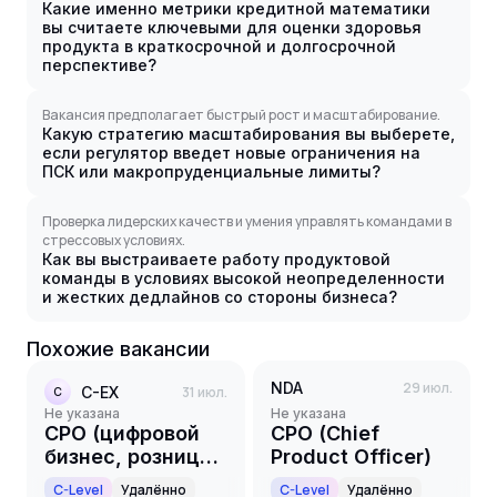
Какие именно метрики кредитной математики
вы считаете ключевыми для оценки здоровья
продукта в краткосрочной и долгосрочной
перспективе?
Вакансия предполагает быстрый рост и масштабирование.
Какую стратегию масштабирования вы выберете,
если регулятор введет новые ограничения на
ПСК или макропруденциальные лимиты?
Проверка лидерских качеств и умения управлять командами в
стрессовых условиях.
Как вы выстраиваете работу продуктовой
команды в условиях высокой неопределенности
и жестких дедлайнов со стороны бизнеса?
Похожие вакансии
NDA
29 июл.
C-EX
31 июл.
C
Не указана
Не указана
CPO (цифровой
CPO (Chief
бизнес, розница,
Product Officer)
ФИНТЕХ)
C-Level
Удалённо
C-Level
Удалённо