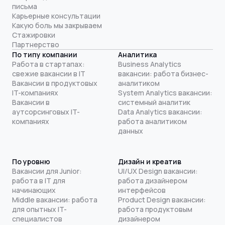
письма
Карьерные консультации
Какую боль мы закрываем
Стажировки
Партнерство
По типу компании
Аналитика
Работа в стартапах:
Business Analytics
свежие вакансии в IT
вакансии: работа бизнес-
Вакансии в продуктовых
аналитиком
IT-компаниях
System Analytics вакансии:
Вакансии в
системный аналитик
аутсорсинговых IT-
Data Analytics вакансии:
компаниях
работа аналитиком
данных
По уровню
Дизайн и креатив
Вакансии для Junior:
UI/UX Design вакансии:
работа в IT для
работа дизайнером
начинающих
интерфейсов
Middle вакансии: работа
Product Design вакансии:
для опытных IT-
работа продуктовым
специалистов
дизайнером