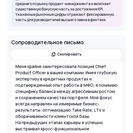
среднего по рынку продакт-менеджмента и включает
существенную бонусную часть за достижение KPI.
Указанные рыночные цифры отражают фиксированную
часть для руководителей высшего звена в финтехе.
Сопроводительное письмо
Скопировать
Меня крайне заинтересовала позиция Chief
Product Officer в вашей компании. Имея глубокую
экспертизу в кредитных продуктах и
подтвержденный опыт работы в МФО, я понимаю
специфику баланса между агрессивным ростом
и сохранением качества портфеля. Мой фокус
всегда направлен на измеримые бизнес-
результаты: оптимизацию Take Rate, LTV и
оборачиваемости клиентской базы.
На предыдущих этапах карьеры я успешно
выстраивал кросс-функциональное