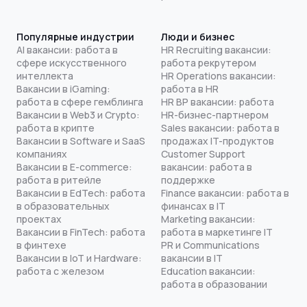
Популярные индустрии
Люди и бизнес
AI вакансии: работа в
HR Recruiting вакансии:
сфере искусственного
работа рекрутером
интеллекта
HR Operations вакансии:
Вакансии в iGaming:
работа в HR
работа в сфере гемблинга
HR BP вакансии: работа
Вакансии в Web3 и Crypto:
HR-бизнес-партнером
работа в крипте
Sales вакансии: работа в
Вакансии в Software и SaaS
продажах IT-продуктов
компаниях
Customer Support
Вакансии в E-commerce:
вакансии: работа в
работа в ритейле
поддержке
Вакансии в EdTech: работа
Finance вакансии: работа в
в образовательных
финансах в IT
проектах
Marketing вакансии:
Вакансии в FinTech: работа
работа в маркетинге IT
в финтехе
PR и Communications
Вакансии в IoT и Hardware:
вакансии в IT
работа с железом
Education вакансии:
работа в образовании