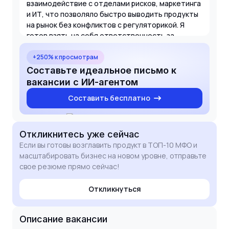
взаимодействие с отделами рисков, маркетинга
и ИТ, что позволяло быстро выводить продукты
на рынок без конфликтов с регуляторикой. Я
готов взять на себя ответственность за
масштабирование вашего бизнеса и
достижение амбициозных целей по доходности
+250% к просмотрам
в условиях высокого темпа.
Составьте идеальное письмо к
вакансии с ИИ-агентом
Составить бесплатно
Откликнитесь
уже сейчас
Если вы готовы возглавить продукт в ТОП-10 МФО и
масштабировать бизнес на новом уровне, отправьте
свое резюме прямо сейчас!
Откликнуться
Описание вакансии