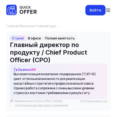
Войти
Главная
·
Вакансии
·
Главный директор по продукту / Chief Product Officer (CPO)
C-Level
В офисе
Полная занятость
Главный директор по
продукту / Chief Product
Officer (CPO)
Оценка ИИ
Высокая позиция в компании-лидере рынка (ТОП-10)
дает отличные возможности для реализации
масштабных стратегий и профессионального веса.
Однако работа сопряжена с очень высоким уровнем
стресса и жесткими требованиями к результату.
Вакансия из Quick Offer Global,
Пожаловаться
списка международных компаний