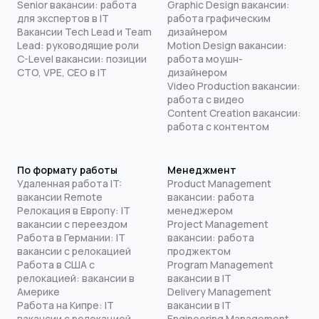
Senior вакансии: работа
Graphic Design вакансии:
для экспертов в IT
работа графическим
Вакансии Tech Lead и Team
дизайнером
Lead: руководящие роли
Motion Design вакансии:
C-Level вакансии: позиции
работа моушн-
CTO, VPE, CEO в IT
дизайнером
Video Production вакансии:
работа с видео
Content Creation вакансии:
работа с контентом
По формату работы
Менеджмент
Удаленная работа IT:
Product Management
вакансии Remote
вакансии: работа
Релокация в Европу: IT
менеджером
вакансии с переездом
Project Management
Работа в Германии: IT
вакансии: работа
вакансии с релокацией
проджектом
Работа в США с
Program Management
релокацией: вакансии в
вакансии в IT
Америке
Delivery Management
Работа на Кипре: IT
вакансии в IT
вакансии с релокацией
Engineering Management