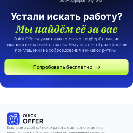
1000
+ офферов получено
Устали искать работу?
Мы найдём её за вас
Quick Offer улучшит ваше резюме, подберёт лучшие
вакансии и откликнется за вас. Результат — в 3 раза больше
приглашений на собеседования и никакой рутины!
Попробовать бесплатно
Быстрый и удобный поиск работы с автооткликами на
вакансии hh.ru. Экономьте время и увеличивайте шансы