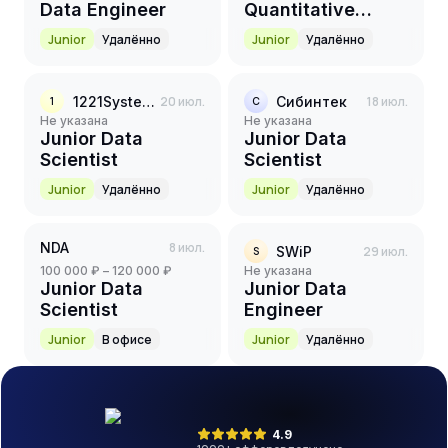
Data Engineer
Quantitative
Analyst /
Junior
Удалённо
Junior
Удалённо
Researcher
1221Systems
20 июл.
Сибинтек
18 июл.
1
С
Не указана
Не указана
Junior Data
Junior Data
Scientist
Scientist
Junior
Удалённо
Junior
Удалённо
NDA
8 июл.
SWiP
29 июл.
S
100 000 ₽ – 120 000 ₽
Не указана
Junior Data
Junior Data
Scientist
Engineer
Junior
В офисе
Junior
Удалённо
4.9