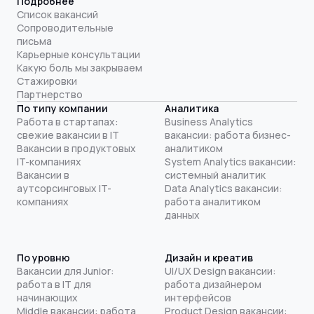
Подробнее
Список вакансий
Сопроводительные
письма
Карьерные консультации
Какую боль мы закрываем
Стажировки
Партнерство
По типу компании
Аналитика
Работа в стартапах:
Business Analytics
свежие вакансии в IT
вакансии: работа бизнес-
Вакансии в продуктовых
аналитиком
IT-компаниях
System Analytics вакансии:
Вакансии в
системный аналитик
аутсорсинговых IT-
Data Analytics вакансии:
компаниях
работа аналитиком
данных
По уровню
Дизайн и креатив
Вакансии для Junior:
UI/UX Design вакансии:
работа в IT для
работа дизайнером
начинающих
интерфейсов
Middle вакансии: работа
Product Design вакансии: