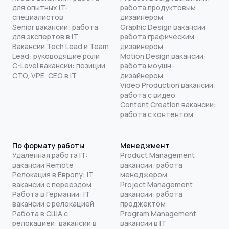
для опытных IT-
работа продуктовым
специалистов
дизайнером
Senior вакансии: работа
Graphic Design вакансии:
для экспертов в IT
работа графическим
Вакансии Tech Lead и Team
дизайнером
Lead: руководящие роли
Motion Design вакансии:
C-Level вакансии: позиции
работа моушн-
CTO, VPE, CEO в IT
дизайнером
Video Production вакансии:
работа с видео
Content Creation вакансии:
работа с контентом
По формату работы
Менеджмент
Удаленная работа IT:
Product Management
вакансии Remote
вакансии: работа
Релокация в Европу: IT
менеджером
вакансии с переездом
Project Management
Работа в Германии: IT
вакансии: работа
вакансии с релокацией
проджектом
Работа в США с
Program Management
релокацией: вакансии в
вакансии в IT