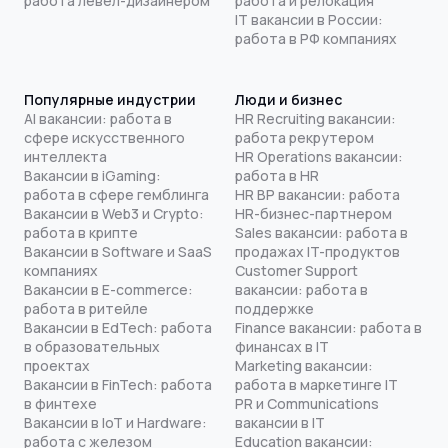
работа левел-дизайнером
работа и релокация
IT вакансии в России:
работа в РФ компаниях
Популярные индустрии
Люди и бизнес
AI вакансии: работа в
HR Recruiting вакансии:
сфере искусственного
работа рекрутером
интеллекта
HR Operations вакансии:
Вакансии в iGaming:
работа в HR
работа в сфере гемблинга
HR BP вакансии: работа
Вакансии в Web3 и Crypto:
HR-бизнес-партнером
работа в крипте
Sales вакансии: работа в
Вакансии в Software и SaaS
продажах IT-продуктов
компаниях
Customer Support
Вакансии в E-commerce:
вакансии: работа в
работа в ритейле
поддержке
Вакансии в EdTech: работа
Finance вакансии: работа в
в образовательных
финансах в IT
проектах
Marketing вакансии:
Вакансии в FinTech: работа
работа в маркетинге IT
в финтехе
PR и Communications
Вакансии в IoT и Hardware:
вакансии в IT
работа с железом
Education вакансии: