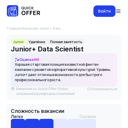
Войти
Главная
·
Вакансии
·
Junior+ Data Scientist
Junior
Удалённо
Полная занятость
Junior+ Data Scientist
Оценка ИИ
Хорошая стартовая позиция в известной финтех-
компании с развитой корпоративной культурой. Уровень
Junior+ дает отличные возможности для быстрого
профессионального роста.
Вакансия из Quick Offer Global,
Пожаловаться
списка международных компаний
Сложность вакансии
Легко
Сложно