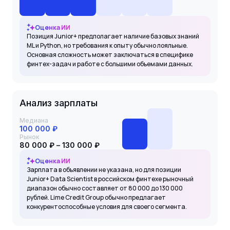
Оценка ИИ
Позиция Junior+ предполагает наличие базовых знаний
ML и Python, но требования к опыту обычно лояльные.
Основная сложность может заключаться в специфике
финтех-задач и работе с большими объемами данных.
Анализ зарплаты
Медиана
100 000 ₽
Рынок
80 000 ₽ – 130 000 ₽
Оценка ИИ
Зарплата в объявлении не указана, но для позиции
Junior+ Data Scientist в российском финтехе рыночный
диапазон обычно составляет от 80 000 до 130 000
рублей. Lime Credit Group обычно предлагает
конкурентоспособные условия для своего сегмента.