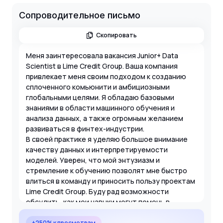
Сопроводительное письмо
Скопировать
Меня заинтересовала вакансия Junior+ Data
Scientist в Lime Credit Group. Ваша компания
привлекает меня своим подходом к созданию
сплоченного комьюнити и амбициозными
глобальными целями. Я обладаю базовыми
знаниями в области машинного обучения и
анализа данных, а также огромным желанием
развиваться в финтех-индустрии.
В своей практике я уделяю большое внимание
качеству данных и интерпретируемости
моделей. Уверен, что мой энтузиазм и
стремление к обучению позволят мне быстро
влиться в команду и приносить пользу проектам
Lime Credit Group. Буду рад возможности
обсудить, как мои навыки могут помочь в
достижении целей вашей команды.
+250% к просмотрам