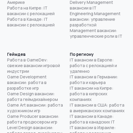
Америке
Delivery Management
Работа на Кипре: IT
вакансии в IT
вакансии с релокацией
Engineering Management
Работа в Канаде: IT
вакансии: управление
вакансии с релокацией
разработкой
Management вакансии:
управленческие роли в IT
Геймдев
По региону
Работа в GameDev:
IT вакансии в Европе:
свежие вакансии игровой
работа с релокацией и
индустрии
удаленно
Game Development
IT вакансии в Германии:
вакансии: работа в
работа и карьера
разработке игр
IT вакансии на Кипре:
Game Design вакансии:
работа в кипрских
работа геймдизайнером
компаниях
Game Art вакансии: работа
IT вакансии в США: работа
художником игр
в американских компаниях
Game Producer вакансии:
IT вакансии в Канаде:
работа продюсером игр
работа в канадских IT
Level Design вакансии:
IT вакансии в Израиле: