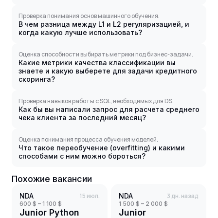
Проверка понимания основ машинного обучения.
В чем разница между L1 и L2 регуляризацией, и
когда какую лучше использовать?
Оценка способности выбирать метрики под бизнес-задачи.
Какие метрики качества классификации вы
знаете и какую выберете для задачи кредитного
скоринга?
Проверка навыков работы с SQL, необходимых для DS.
Как бы вы написали запрос для расчета среднего
чека клиента за последний месяц?
Оценка понимания процесса обучения моделей.
Что такое переобучение (overfitting) и какими
способами с ним можно бороться?
Похожие вакансии
NDA
15 июл.
NDA
3 дн. назад
600 $ – 1 100 $
1 500 $ – 2 000 $
Junior Python
Junior