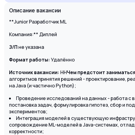
производительность и корректность
Описание вакансии
работы.
**Junior Разработчик ML
Компания:** Диплей
З/П
не указана
Формат работы:
Удалённо
Источник вакансии:
HH
Чем предстоит заниматься
алгоритмов принятия решений - проектирование, ре
на Java (и частично Python);
Проведение исследований на данных - работа с 
постановка задач, формулировка гипотез, сбор и по
экспериментов;
Интеграция моделей в существующую инфраструк
сопровождение ML-моделей в Java-системах, отлад
корректности;