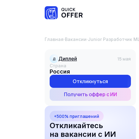
Главная
·
Вакансии
·
Junior Разработчик M
Диплей
15 мая
Д
Страна
Россия
Откликнуться
Получить оффер с ИИ
+500% приглашений
Откликайтесь
на вакансии с ИИ