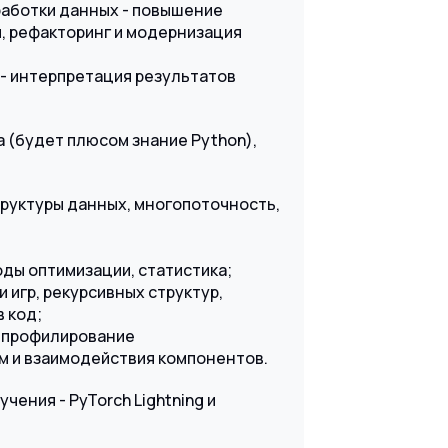
работки данных - повышение
й, рефакторинг и модернизация
- интерпретация результатов
a (будет плюсом знание Python),
руктуры данных, многопоточность,
оды оптимизации, статистика;
 игр, рекурсивных структур,
 код;
, профилирование
м и взаимодействия компонентов.
ения - PyTorch Lightning и