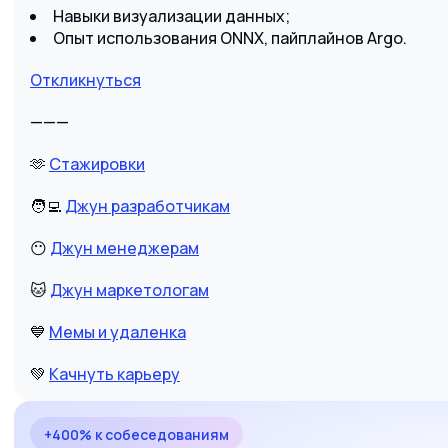
Навыки визуализации данных;
Опыт использования ONNX, пайплайнов Argo.
Откликнуться
———
🫶
Стажировки
🧑‍💻
Джун разработчикам
😶
Джун менеджерам
🐱
Джун маркетологам
💙
Мемы и удаленка
💚
Качнуть карьеру
+400% к собеседованиям