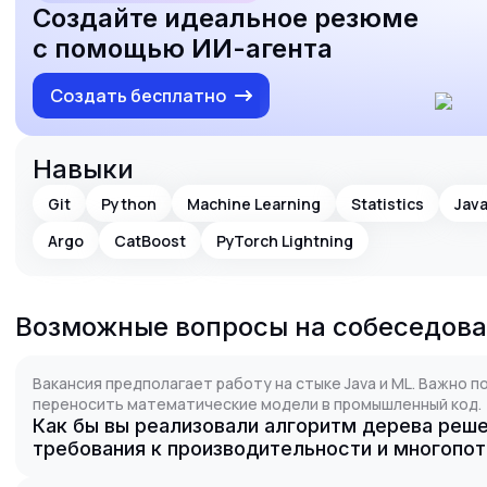
Создайте идеальное резюме
с помощью ИИ-агента
Создать бесплатно
Навыки
Git
Python
Machine Learning
Statistics
Jav
Argo
CatBoost
PyTorch Lightning
Возможные вопросы на собеседов
Вакансия предполагает работу на стыке Java и ML. Важно п
переносить математические модели в промышленный код.
Как бы вы реализовали алгоритм дерева реше
требования к производительности и многопо