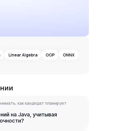
a
Linear Algebra
OOP
ONNX
ании
онимать, как кандидат планирует
ний на Java, учитывая
точности?