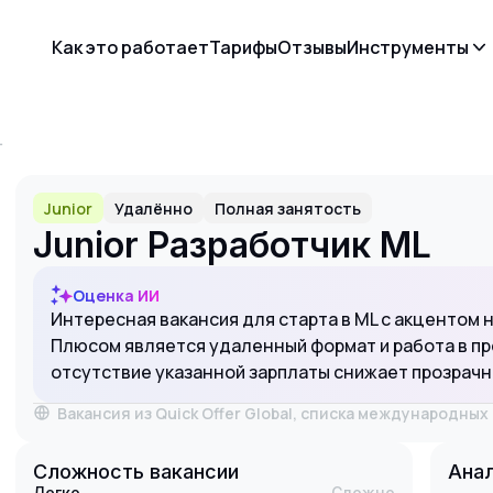
Как это работает
Тарифы
Отзывы
Инструменты
L
Junior
Удалённо
Полная занятость
Junior Разработчик ML
Оценка ИИ
Интересная вакансия для старта в ML с акцентом
Плюсом является удаленный формат и работа в пр
отсутствие указанной зарплаты снижает прозрач
Вакансия из Quick Offer Global, списка международны
Сложность вакансии
Анал
Легко
Сложно