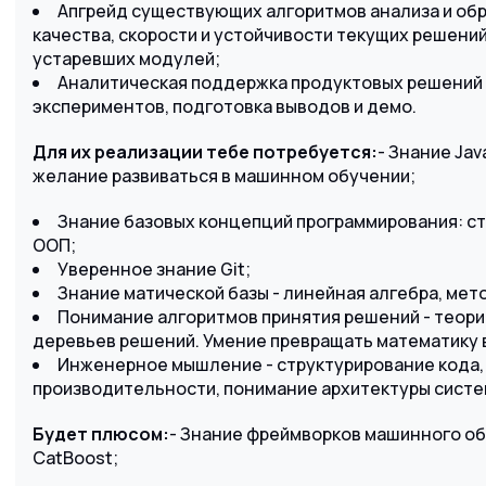
Апгрейд существующих алгоритмов анализа и об
качества, скорости и устойчивости текущих решени
устаревших модулей;
Аналитическая поддержка продуктовых решений 
экспериментов, подготовка выводов и демо.
Для их реализации тебе потребуется:
- Знание Jav
желание развиваться в машинном обучении;
Знание базовых концепций программирования: ст
ООП;
Уверенное знание Git;
Знание матической базы - линейная алгебра, мет
Понимание алгоритмов принятия решений - теории
деревьев решений. Умение превращать математику в
Инженерное мышление - структурирование кода
производительности, понимание архитектуры систе
Будет плюсом:
- Знание фреймворков машинного обуч
CatBoost;