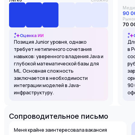
Меди
90 0
Рыно
70 0
Оценка ИИ
Позиция Junior уровня, однако
Дл
требует нетипичного сочетания
в 
навыков: уверенного владения Java и
сос
глубокой математической базы для
ру
ML. Основная сложность
зар
заключается в необходимости
ор
интеграции моделей в Java-
90
инфраструктуру.
оф
Сопроводительное письмо
Меня крайне заинтересовала вакансия