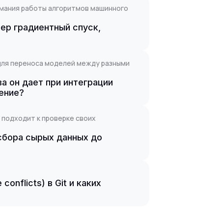
имания работы алгоритмов машинного
ер градиентный спуск,
для переноса моделей между разными
а он дает при интеграции
жение?
т подходит к проверке своих
сбора сырых данных до
onflicts) в Git и каких