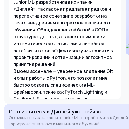
Junior ML-разработчика в компании
«Диплей», так как она предлагает редкое и
перспективное сочетание разработки на
Java с внедрением алгоритмов машинного
обучения. Обладая крепкой базой в ООП и
структурах данных, а также пониманием
математической статистики и линейной
алгебры, я готов эффективно участвовать в
проектировании и оптимизации алгоритмов
принятия решений.
В моем арсенале — уверенное владение Git
и опыт работы с Python, что позволит мне
быстро освоить специфические ML-
фреймворки, такие как PyTorch Lightning и
CatBoost. Я нацелен на развитие
инженерного мышления и готов брать на
Откликнитесь
в Диплей
уже сейчас
себя задачи по интеграции моделей в
Откликнитесь на вакансию Junior ML-разработчика в Диплей 
существующую инфраструктуру,
карьеру на стыке Java и машинного обучения!
обеспечивая их высокую