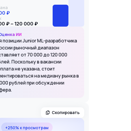
ана
00 ₽
к
00 ₽ – 120 000 ₽
Оценка ИИ
я позиции Junior ML-разработчика
России рыночный диапазон
тавляет от 70 000 до 120 000
блей. Поскольку в вакансии
плата не указана, стоит
иентироваться на медиану рынка в
 000 рублей при обсуждении
фера.
Скопировать
+250% к просмотрам