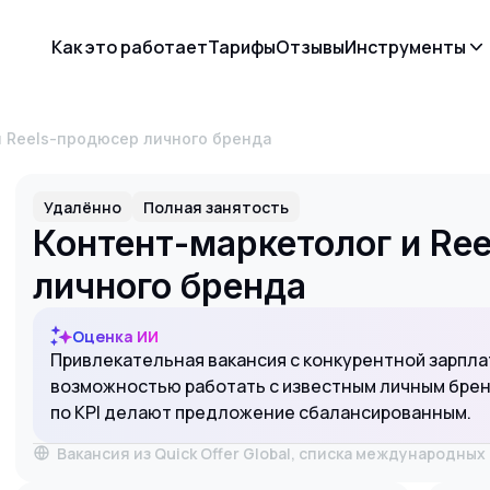
Как это работает
Тарифы
Отзывы
Инструменты
и Reels-продюсер личного бренда
Удалённо
Полная занятость
Контент-маркетолог и Re
личного бренда
Оценка ИИ
Привлекательная вакансия с конкурентной зарпла
возможностью работать с известным личным брен
по KPI делают предложение сбалансированным.
Вакансия из Quick Offer Global, списка международны