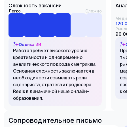
Сложность вакансии
Анал
Легко
Сложно
Меди
120 
Рыно
90 0
Оценка ИИ
Работа требует высокого уровня
Пр
креативности и одновременно
ты
аналитического подхода к метрикам.
ры
Основная сложность заключается в
ма
необходимости совмещать роли
со
сценариста, стратега и продюсера
пр
Reels в динамичной нише онлайн-
к о
образования.
Сопроводительное письмо