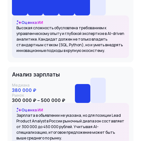
Оценка ИИ
Высокая сложность обусловлена требованием к
управленческому опыту и глубокой экспертизе в AI-driven
аналитике. Кандидат должен не только владеть
стандартным стеком (SQL, Python), но и уметь внедрять
инновационные подходы в крупную экосистему.
Анализ зарплаты
Медиана
380 000 ₽
Рынок
300 000 ₽ – 500 000 ₽
Оценка ИИ
Зарплата в объявлении не указана, но для позиции Lead
Product Analyst в России рыночный диапазон составляет
от 300 000 до 450 000 рублей. Учитывая AI-
специализацию, итоговое предложение может быть
выше среднего по рынку.