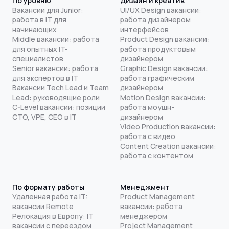
По уровню
Дизайн и креатив
Вакансии для Junior:
UI/UX Design вакансии:
работа в IT для
работа дизайнером
начинающих
интерфейсов
Middle вакансии: работа
Product Design вакансии:
для опытных IT-
работа продуктовым
специалистов
дизайнером
Senior вакансии: работа
Graphic Design вакансии:
для экспертов в IT
работа графическим
Вакансии Tech Lead и Team
дизайнером
Lead: руководящие роли
Motion Design вакансии:
C-Level вакансии: позиции
работа моушн-
CTO, VPE, CEO в IT
дизайнером
Video Production вакансии:
работа с видео
Content Creation вакансии:
работа с контентом
По формату работы
Менеджмент
Удаленная работа IT:
Product Management
вакансии Remote
вакансии: работа
Релокация в Европу: IT
менеджером
вакансии с переездом
Project Management