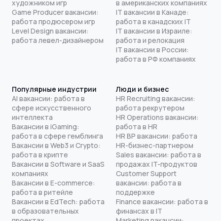
художником игр
в американских компаниях
Game Producer вакансии:
IT вакансии в Канаде:
работа продюсером игр
работа в канадских IT
Level Design вакансии:
IT вакансии в Израиле:
работа левел-дизайнером
работа и релокация
IT вакансии в России:
работа в РФ компаниях
Популярные индустрии
Люди и бизнес
AI вакансии: работа в
HR Recruiting вакансии:
сфере искусственного
работа рекрутером
интеллекта
HR Operations вакансии:
Вакансии в iGaming:
работа в HR
работа в сфере гемблинга
HR BP вакансии: работа
Вакансии в Web3 и Crypto:
HR-бизнес-партнером
работа в крипте
Sales вакансии: работа в
Вакансии в Software и SaaS
продажах IT-продуктов
компаниях
Customer Support
Вакансии в E-commerce:
вакансии: работа в
работа в ритейле
поддержке
Вакансии в EdTech: работа
Finance вакансии: работа в
в образовательных
финансах в IT
проектах
Marketing вакансии: