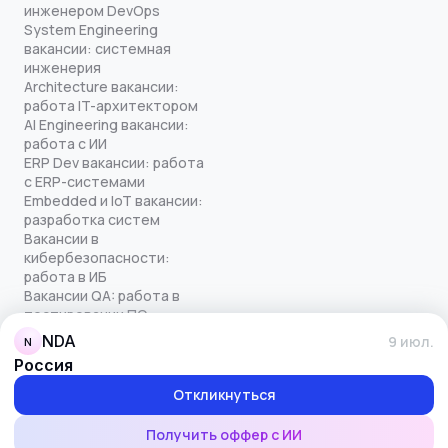
инженером DevOps
System Engineering
вакансии: системная
инженерия
Architecture вакансии:
работа IT-архитектором
AI Engineering вакансии:
работа с ИИ
ERP Dev вакансии: работа
с ERP-системами
Embedded и IoT вакансии:
разработка систем
Вакансии в
кибербезопасности:
работа в ИБ
Вакансии QA: работа в
тестировании ПО
Все права защищены
NDA
9 июл.
N
© quick-offer.ru 2024–2026
Россия
Использование cookie
Оферта на оказание услуг
Откликнуться
Политика конфиденциальности
Обработка персональных данных
Получить оффер с ИИ