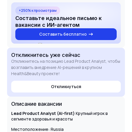
позволяет не просто предоставлять цифры, а
находить точки роста для бизнеса. Буду рад
+250% к просмотрам
обсудить, как мой опыт поможет вашей
Составьте идеальное письмо к
цифровой экосистеме стать еще более
вакансии с ИИ-агентом
технологичной.
Составить бесплатно
Откликнитесь
уже сейчас
Откликнитесь на позицию Lead Product Analyst, чтобы
возглавить внедрение AI-решений в крупном
Health&Beauty проекте!
Откликнуться
Описание вакансии
Lead Product Analyst (AI-first)
Крупный игрок в
сегменте здоровья и красоты
Местоположение: Russia