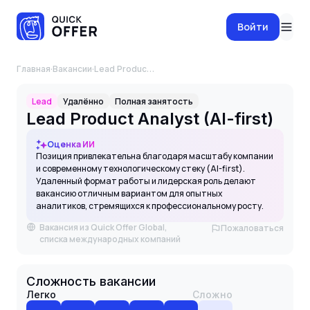
Войти
Главная
·
Вакансии
·
Lead Product Analyst (AI-first)
Lead
Удалённо
Полная занятость
Lead Product Analyst (AI-first)
Оценка ИИ
Позиция привлекательна благодаря масштабу компании
и современному технологическому стеку (AI-first).
Удаленный формат работы и лидерская роль делают
вакансию отличным вариантом для опытных
аналитиков, стремящихся к профессиональному росту.
Вакансия из Quick Offer Global,
Пожаловаться
списка международных компаний
Сложность вакансии
Легко
Сложно