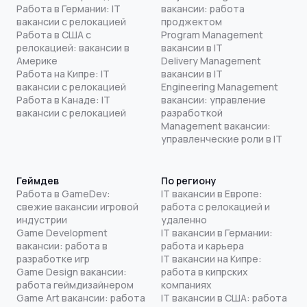
Работа в Германии: IT
вакансии: работа
вакансии с релокацией
проджектом
Работа в США с
Program Management
релокацией: вакансии в
вакансии в IT
Америке
Delivery Management
Работа на Кипре: IT
вакансии в IT
вакансии с релокацией
Engineering Management
Работа в Канаде: IT
вакансии: управление
вакансии с релокацией
разработкой
Management вакансии:
управленческие роли в IT
Геймдев
По региону
Работа в GameDev:
IT вакансии в Европе:
свежие вакансии игровой
работа с релокацией и
индустрии
удаленно
Game Development
IT вакансии в Германии:
вакансии: работа в
работа и карьера
разработке игр
IT вакансии на Кипре:
Game Design вакансии:
работа в кипрских
работа геймдизайнером
компаниях
Game Art вакансии: работа
IT вакансии в США: работа