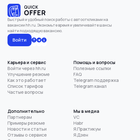
Быстрый и удобный поиск работы с автооткликами на
вакансии hh.ru. Экономьте время и увеличивайте шансы
найти подходящую вакансию.
Войти
Карьера и сервис
Помощь и вопросы
Войти через hh.ru
Полезные ссылки
Улучшение резюме
FAQ
Как это работает
Telegram поддержка
Список тарифов
Telegram канал
Частые вопросы
Дополнительно
Мы в медиа
Партнерам
VC
Примеры резюме
Habr
Новости и статьи
Я.Практикум
Отзывы о сервисе
Я.Дзен