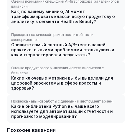
Оценка понимания специфики AI-first подхода, заявленного в
вакансии.
Как, по вашему мнению, AI может
трансформировать классическую продуктовую
аналитику в сегменте Health & Beauty?
Проверка технической грамотности в области
экспериментов.
Опишите самый сложный A/B-тест в вашей
практике: с какими проблемами столкнулись и
как интерпретировали результаты?
Оценка продуктового мышления и связи аналитики с
бизнесом.
Какие ключевые метрики вы бы выделили для
цифровой экосистемы в сфере красоты и
здоровья?
Проверка навыков работы с данными и инструментарием.
Какие библиотеки Python вы чаще всего
используете для автоматизации отчетности и
прогнозного моделирования?
Похожие вакансии