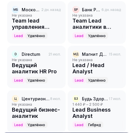
Московская биржа
2 дн. назад
Банк Русский Стандарт
6 дн. назад
МБ
БР
Не указана
Не указана
Team lead
Team Lead
управления
аналитики в
бизнес -
Collection
Lead
Удалённо
Lead
Удалённо
процессами
процессного
офиса
Directum
21 июл.
Магнит Доставка
15 июл.
D
МД
Не указана
Не указана
Ведущий
Lead / Head
аналитик HR Pro
Analyst
Lead
Удалённо
Lead
Удалённо
Центурион-Инновации
8 июл.
Будь Здоров
17 июл.
Ц
БЗ
Не указана
1 440 ₽ – 2 500 ₽
Ведущий бизнес-
Lead Business
аналитик
Analyst
Lead
Удалённо
Lead
Гибрид